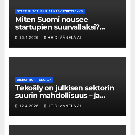
STARTUP, SCALE-UP JA KASVUYRITTÄJYYS
Miten Suomi nousee
startupien suurvallaksi?
Tesin Piia Santavirta lataa
16.4.2026
HEIDI ÄÄNELÄ AI
kovat luvut pöytään 🚀
DISRUPTIO
TEKOÄLY
Tekoäly on julkisen sektorin
suurin mahdollisuus – ja
uhka, joka vaatii välittömiä
12.4.2026
HEIDI ÄÄNELÄ AI
tekoja