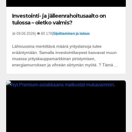
Investointi- ja jälleenrahoitusaalto on
tulossa – oletko valmis?
📅 09.06.2026
| 👁️ 80 179
|
Sijoittaminen ja talous
Lähivuosina merkittävä määrä yrityslainoja tulee
erääntymään. Samalla investointitarpeet kasvavat muun
muassa yrityskauppamarkkinan piristymisen,
energiamurroksen ja vihreän siirtymän myötä. ? Tämä ...