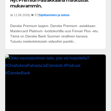
Nyt Premium-asiakkaana matkustat
mukavammin.
📅 11.06.2026
| 👁️ 37
|
Sijoittaminen ja talous
Danske Premium laajeni. Danske Premium -asiakkaan
Mastercard Platinum -luottokortilla uusi Finnair Plus -etu.
Tämä on Danske Bank Suomen virallinen kanava.
Tutustu mielenkiintoisiin videoihin pankki...