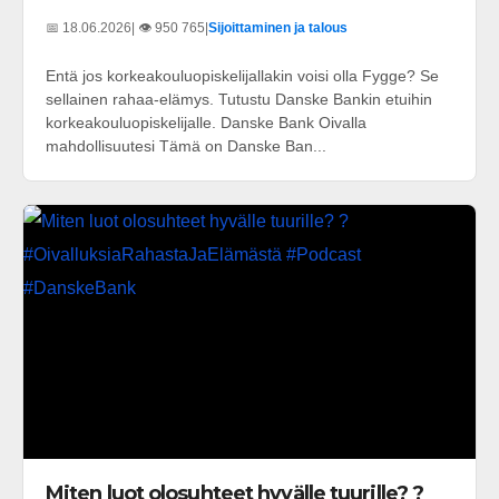
📅 18.06.2026
| 👁️ 950 765
|
Sijoittaminen ja talous
Entä jos korkeakouluopiskelijallakin voisi olla Fygge? Se
sellainen rahaa-elämys. Tutustu Danske Bankin etuihin
korkeakouluopiskelijalle. Danske Bank Oivalla
mahdollisuutesi Tämä on Danske Ban...
Miten luot olosuhteet hyvälle tuurille? ?