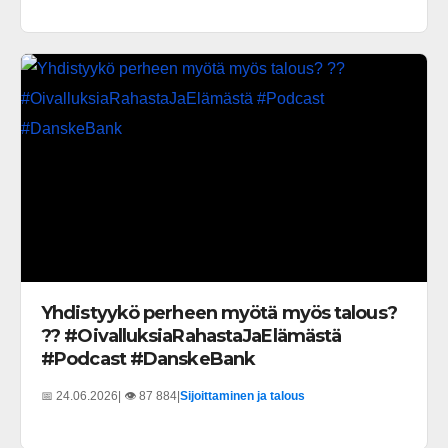
Yhdistyykö perheen myötä myös talous?
?? #OivalluksiaRahastaJaElämästä
#Podcast #DanskeBank
📅 24.06.2026
| 👁️ 87 884
|
Sijoittaminen ja talous