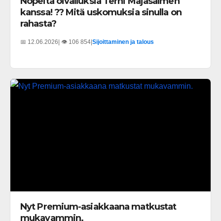
Nopeita oivalluksia Terhi Majasalmen
kanssa! ?? Mitä uskomuksia sinulla on
rahasta?
📅 12.06.2026
| 👁️ 106 854
|
Sijoittaminen ja talous
Nyt Premium-asiakkaana matkustat
mukavammin.