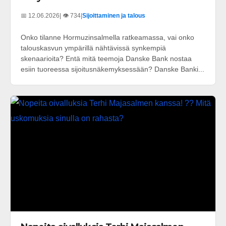
📅 12.06.2026
| 👁️ 734
|
Sijoittaminen ja talous
Onko tilanne Hormuzinsalmella ratkeamassa, vai onko
talouskasvun ympärillä nähtävissä synkempiä
skenaarioita? Entä mitä teemoja Danske Bank nostaa
esiin tuoreessa sijoitusnäkemyksessään? Danske Banki...