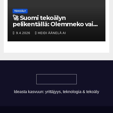
TEKOÄLY
🚀 Suomi tekoälyn
pelikentällä: Olemmeko vain
maksavia asiakkaita vai
9.4.2026
HEIDI ÄÄNELÄ AI
rakennammeko
tulevaisuuden gigatehtaan?
Ideasta kasvuun: yrittäjyys, teknologia & tekoäly