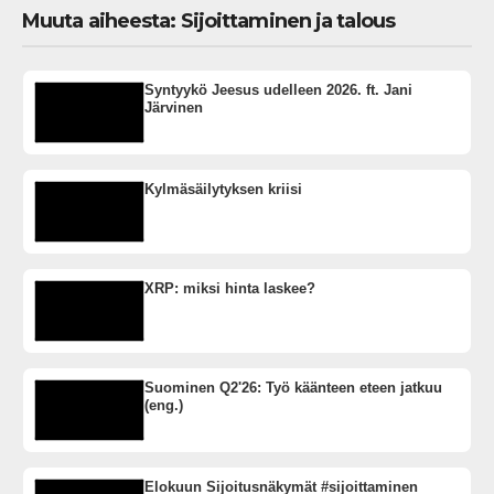
Muuta aiheesta: Sijoittaminen ja talous
Syntyykö Jeesus udelleen 2026. ft. Jani
Järvinen
Kylmäsäilytyksen kriisi
XRP: miksi hinta laskee?
Suominen Q2'26: Työ käänteen eteen jatkuu
(eng.)
Elokuun Sijoitusnäkymät #sijoittaminen