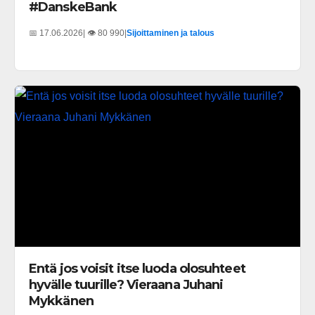
#DanskeBank
📅 17.06.2026
| 👁️ 80 990
|
Sijoittaminen ja talous
Entä jos voisit itse luoda olosuhteet
hyvälle tuurille? Vieraana Juhani
Mykkänen