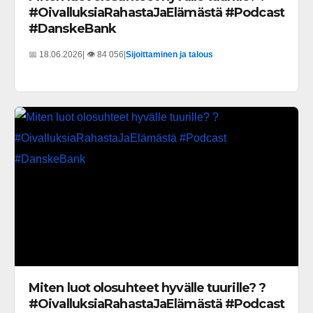
#OivalluksiaRahastaJaElämästä #Podcast
#DanskeBank
📅 18.06.2026
| 👁️ 84 056
|
Sijoittaminen ja talous
Miten luot olosuhteet hyvälle tuurille? ?
#OivalluksiaRahastaJaElämästä #Podcast