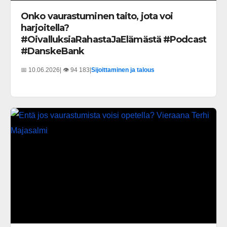
Onko vaurastuminen taito, jota voi
harjoitella?
#OivalluksiaRahastaJaElämästä #Podcast
#DanskeBank
📅 10.06.2026
| 👁️ 94 183
|
Sijoittaminen ja talous