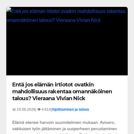
Entä jos elämän irtiotot ovatkin
mahdollisuus rakentaa omannäköinen
talous? Vieraana Vivian Nick
📅 24.06.2026
| 👁️ 4 614
|
Sijoittaminen ja talous
Elämä etenee harvoin suunnitelmien mukaan. Avioero,
vakituisen työn jättäminen ja uusperheen perustaminen