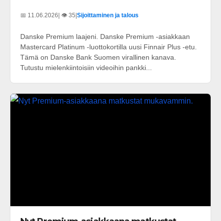
📅 11.06.2026
| 👁️ 35
|
Sijoittaminen ja talous
Danske Premium laajeni. Danske Premium -asiakkaan
Mastercard Platinum -luottokortilla uusi Finnair Plus -etu.
Tämä on Danske Bank Suomen virallinen kanava.
Tutustu mielenkiintoisiin videoihin pankki...