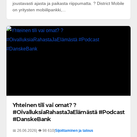
joustavasti ajasta ja paikasta riippumatta. ? District Mobile
on yritysten mobiilipankki,...
Yhteinen tili vai omat? ?
#OivalluksiaRahastaJaElämästä #Podcast
#DanskeBank
📅 26.06.2026
| 👁️ 98 610
|
Sijoittaminen ja talous