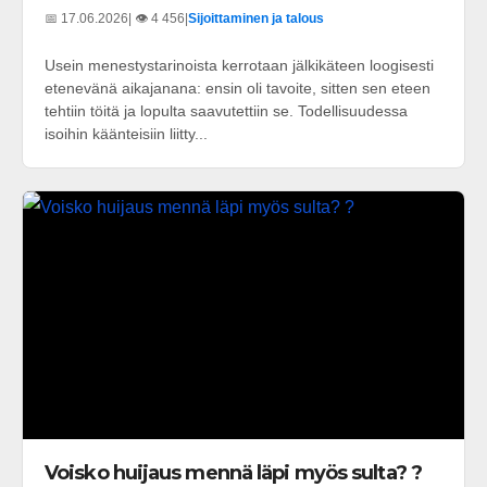
📅 17.06.2026
| 👁️ 4 456
|
Sijoittaminen ja talous
Usein menestystarinoista kerrotaan jälkikäteen loogisesti
etenevänä aikajanana: ensin oli tavoite, sitten sen eteen
tehtiin töitä ja lopulta saavutettiin se. Todellisuudessa
isoihin käänteisiin liitty...
Voisko huijaus mennä läpi myös sulta? ?