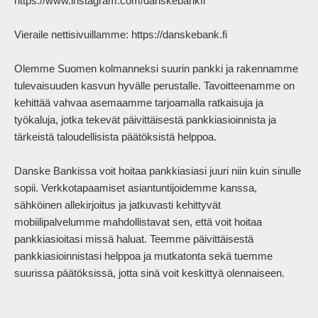
https://www.instagram.com/danskebankfi

Vieraile nettisivuillamme: https://danskebank.fi

Olemme Suomen kolmanneksi suurin pankki ja rakennamme 
tulevaisuuden kasvun hyvälle perustalle. Tavoitteenamme on 
kehittää vahvaa asemaamme tarjoamalla ratkaisuja ja 
työkaluja, jotka tekevät päivittäisestä pankkiasioinnista ja 
tärkeistä taloudellisista päätöksistä helppoa. 

Danske Bankissa voit hoitaa pankkiasiasi juuri niin kuin sinulle 
sopii. Verkkotapaamiset asiantuntijoidemme kanssa, 
sähköinen allekirjoitus ja jatkuvasti kehittyvät 
mobiilipalvelumme mahdollistavat sen, että voit hoitaa 
pankkiasioitasi missä haluat. Teemme päivittäisestä 
pankkiasioinnistasi helppoa ja mutkatonta sekä tuemme 
suurissa päätöksissä, jotta sinä voit keskittyä olennaiseen.          