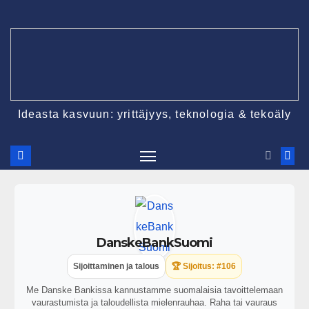
Ideasta kasvuun: yrittäjyys, teknologia & tekoäly
DanskeBankSuomi
Sijoittaminen ja talous
🏆 Sijoitus: #106
Me Danske Bankissa kannustamme suomalaisia tavoittelemaan
vaurastumista ja taloudellista mielenrauhaa. Raha tai vauraus