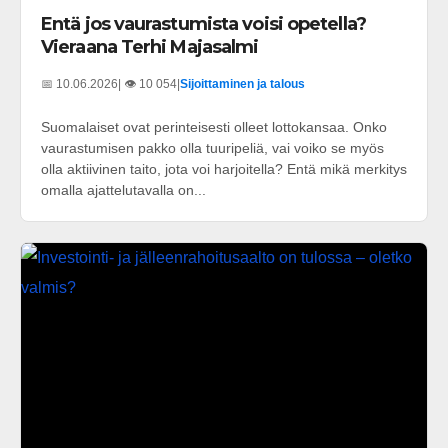
Entä jos vaurastumista voisi opetella?
Vieraana Terhi Majasalmi
📅 10.06.2026
| 👁️ 10 054
|
Sijoittaminen ja talous
Suomalaiset ovat perinteisesti olleet lottokansaa. Onko
vaurastumisen pakko olla tuuripeliä, vai voiko se myös
olla aktiivinen taito, jota voi harjoitella? Entä mikä merkitys
omalla ajattelutavalla on...