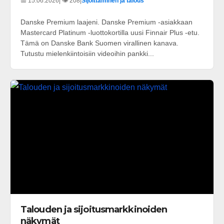
📅 15.06.2026
| 👁️ 208
|
Sijoittaminen ja talous
Danske Premium laajeni. Danske Premium -asiakkaan
Mastercard Platinum -luottokortilla uusi Finnair Plus -etu.
Tämä on Danske Bank Suomen virallinen kanava.
Tutustu mielenkiintoisiin videoihin pankki...
Talouden ja sijoitusmarkkinoiden
näkymät