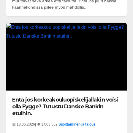
muuttavat sekä arkea että taloutta. Entä jos juuri näissä
käännekohdissa piilee myös mahdollis...
Entä jos korkeakouluopiskelijallakin voisi
olla Fygge? Tutustu Danske Bankin
etuihin.
📅 18.06.2026
| 👁️ 1 003 552
|
Sijoittaminen ja talous