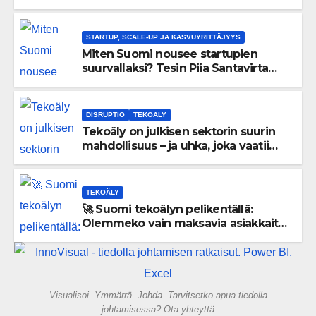
uskaltaa purkaa menneisyyden
painolastin?
STARTUP, SCALE-UP JA KASVUYRITTÄJYYS
Miten Suomi nousee startupien
suurvallaksi? Tesin Piia Santavirta
lataa kovat luvut pöytään 🚀
DISRUPTIO
TEKOÄLY
Tekoäly on julkisen sektorin suurin
mahdollisuus – ja uhka, joka vaatii
välittömiä tekoja
TEKOÄLY
🚀 Suomi tekoälyn pelikentällä:
Olemmeko vain maksavia asiakkaita
vai rakennammeko tulevaisuuden
gigatehtaan?
Visualisoi. Ymmärrä. Johda. Tarvitsetko apua tiedolla
johtamisessa? Ota yhteyttä