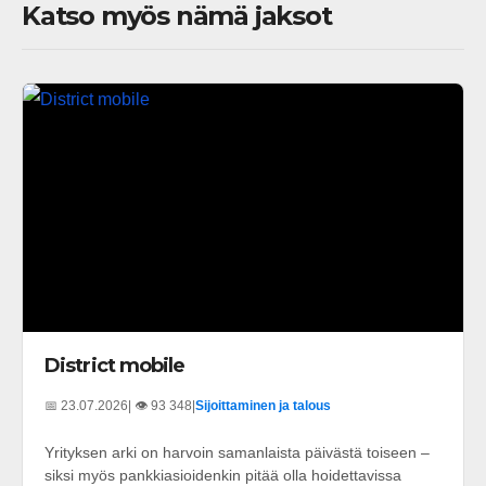
Katso myös nämä jaksot
District mobile
📅 23.07.2026
| 👁️ 93 348
|
Sijoittaminen ja talous
Yrityksen arki on harvoin samanlaista päivästä toiseen –
siksi myös pankkiasioidenkin pitää olla hoidettavissa