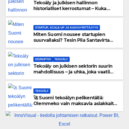
Tekoäly ja julkisen hallinnon
historialliset kerrostumat – Kuka
uskaltaa purkaa menneisyyden
painolastin?
STARTUP, SCALE-UP JA KASVUYRITTÄJYYS
Miten Suomi nousee startupien
suurvallaksi? Tesin Piia Santavirta
lataa kovat luvut pöytään 🚀
DISRUPTIO
TEKOÄLY
Tekoäly on julkisen sektorin suurin
mahdollisuus – ja uhka, joka vaatii
välittömiä tekoja
TEKOÄLY
🚀 Suomi tekoälyn pelikentällä:
Olemmeko vain maksavia asiakkaita
vai rakennammeko tulevaisuuden
gigatehtaan?