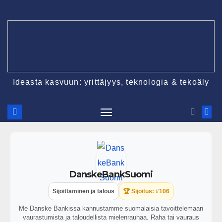
Ideasta kasvuun: yrittäjyys, teknologia & tekoäly
DanskeBankSuomi
Sijoittaminen ja talous
🏆 Sijoitus: #106
Me Danske Bankissa kannustamme suomalaisia tavoittelemaan
vaurastumista ja taloudellista mielenrauhaa. Raha tai vauraus