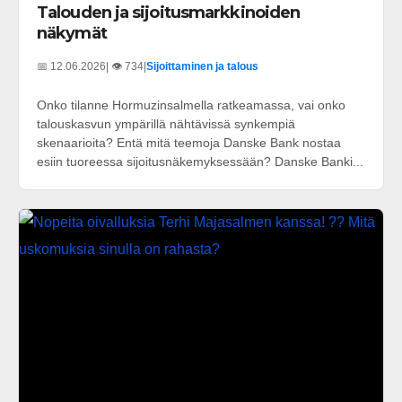
Talouden ja sijoitusmarkkinoiden
näkymät
📅 12.06.2026
| 👁️ 734
|
Sijoittaminen ja talous
Onko tilanne Hormuzinsalmella ratkeamassa, vai onko
talouskasvun ympärillä nähtävissä synkempiä
skenaarioita? Entä mitä teemoja Danske Bank nostaa
esiin tuoreessa sijoitusnäkemyksessään? Danske Banki...