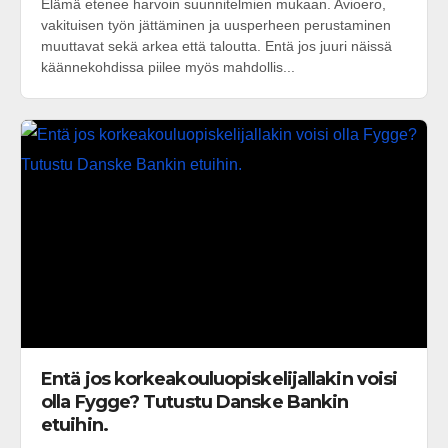
Elämä etenee harvoin suunnitelmien mukaan. Avioero,
vakituisen työn jättäminen ja uusperheen perustaminen
muuttavat sekä arkea että taloutta. Entä jos juuri näissä
käännekohdissa piilee myös mahdollis...
Entä jos korkeakouluopiskelijallakin voisi
olla Fygge? Tutustu Danske Bankin
etuihin.