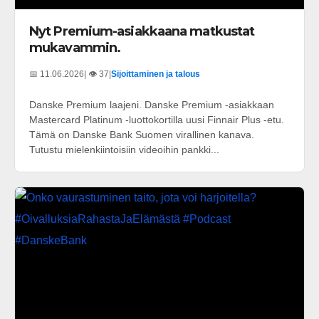
Nyt Premium-asiakkaana matkustat
mukavammin.
📅 11.06.2026
| 👁️ 37
|
Sijoittaminen ja talous
Danske Premium laajeni. Danske Premium -asiakkaan
Mastercard Platinum -luottokortilla uusi Finnair Plus -etu.
Tämä on Danske Bank Suomen virallinen kanava.
Tutustu mielenkiintoisiin videoihin pankki...