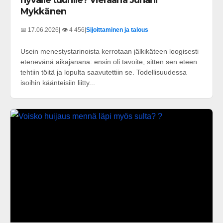
Mykkänen
📅 17.06.2026
| 👁️ 4 456
|
Sijoittaminen ja talous
Usein menestystarinoista kerrotaan jälkikäteen loogisesti
etenevänä aikajanana: ensin oli tavoite, sitten sen eteen
tehtiin töitä ja lopulta saavutettiin se. Todellisuudessa
isoihin käänteisiin liitty...