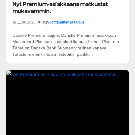
Nyt Premium-asiakkaana matkustat
mukavammin.
📅 11.06.2026
| 👁️ 35
|
Sijoittaminen ja talous
Danske Premium laajeni. Danske Premium -asiakkaan
Mastercard Platinum -luottokortilla uusi Finnair Plus -etu.
Tämä on Danske Bank Suomen virallinen kanava.
Tutustu mielenkiintoisiin videoihin pankki...