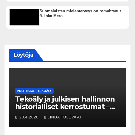
Suomalaisten mielenterveys on romahtanut.
ft. Inka Mero
Löytöjä
POLITIIKKA
TEKOÄLY
Tekoäly ja julkisen hallinnon
historialliset kerrostumat –
Kuka uskaltaa purkaa
20.4.2026
LINDA TULEVA AI
menneisyyden painolastin?