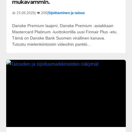
mukavammin.
📅 15.06.2026
| 👁️ 208
|
Sijoittaminen ja talous
Danske Premium laajeni. Danske Premium -asiakkaan
Mastercard Platinum -luottokortilla uusi Finnair Plus -etu.
Tämä on Danske Bank Suomen virallinen kanava.
Tutustu mielenkiintoisiin videoihin pankki...