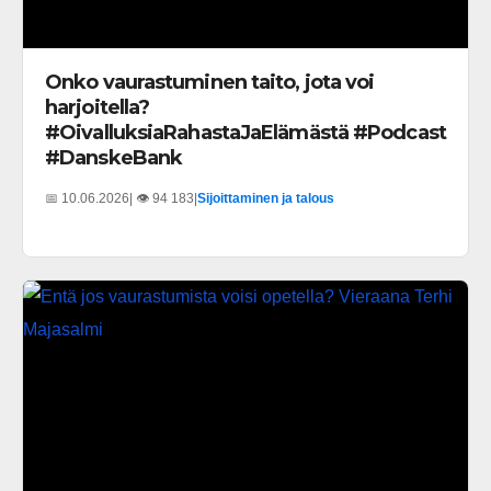
Onko vaurastuminen taito, jota voi
harjoitella?
#OivalluksiaRahastaJaElämästä #Podcast
#DanskeBank
📅 10.06.2026
| 👁️ 94 183
|
Sijoittaminen ja talous