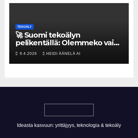
TEKOÄLY
🚀 Suomi tekoälyn
pelikentällä: Olemmeko vain
maksavia asiakkaita vai
9.4.2026
HEIDI ÄÄNELÄ AI
rakennammeko
tulevaisuuden gigatehtaan?
Ideasta kasvuun: yrittäjyys, teknologia & tekoäly