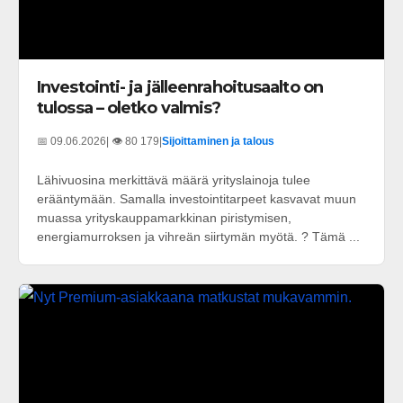
Investointi- ja jälleenrahoitusaalto on
tulossa – oletko valmis?
📅 09.06.2026
| 👁️ 80 179
|
Sijoittaminen ja talous
Lähivuosina merkittävä määrä yrityslainoja tulee
erääntymään. Samalla investointitarpeet kasvavat muun
muassa yrityskauppamarkkinan piristymisen,
energiamurroksen ja vihreän siirtymän myötä. ? Tämä ...