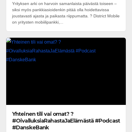
Yrityksen arki on harvoin samanlaista päivästä toiseen –
siksi myös pankkiasioidenkin pitää olla hoidettavissa
joustavasti ajasta ja paikasta riippumatta. ? District Mobile
on yritysten mobiilipankki,...
Yhteinen tili vai omat? ?
#OivalluksiaRahastaJaElämästä #Podcast
#DanskeBank