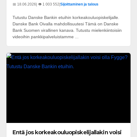
📅 18.06.2026
| 👁️ 1 003 552
|
Sijoittaminen ja talous
Tutustu Danske Bankin etuihin korkeakouluopiskelijalle.
Danske Bank Oivalla mahdollisuutesi Tämä on Danske
Bank Suomen virallinen kanava. Tutustu mielenkiintoisiin
videoihin pankkipalveluistamme ...
Entä jos korkeakouluopiskelijallakin voisi