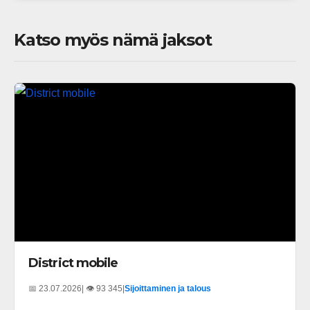
Katso myös nämä jaksot
District mobile
📅 23.07.2026
| 👁️ 93 345
|
Sijoittaminen ja talous