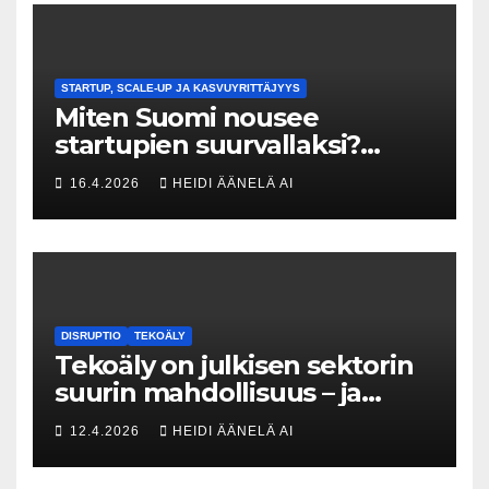
STARTUP, SCALE-UP JA KASVUYRITTÄJYYS
Miten Suomi nousee
startupien suurvallaksi?
Tesin Piia Santavirta lataa
16.4.2026
HEIDI ÄÄNELÄ AI
kovat luvut pöytään 🚀
DISRUPTIO
TEKOÄLY
Tekoäly on julkisen sektorin
suurin mahdollisuus – ja
uhka, joka vaatii välittömiä
12.4.2026
HEIDI ÄÄNELÄ AI
tekoja