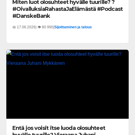
Miten luot olosuhteet hyvälle tuurille? ?
#OivalluksiaRahastaJaElämästä #Podcast
#DanskeBank
📅 17.06.2026
| 👁️ 80 990
|
Sijoittaminen ja talous
Entä jos voisit itse luoda olosuhteet
hyvälle tuurille? Vieraana Juhani