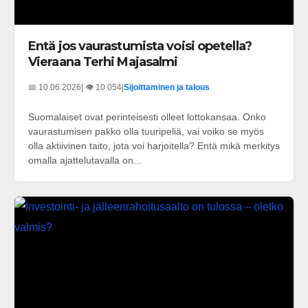
Entä jos vaurastumista voisi opetella?
Vieraana Terhi Majasalmi
📅 10.06.2026
| 👁️ 10 054
|
Sijoittaminen ja talous
Suomalaiset ovat perinteisesti olleet lottokansaa. Onko
vaurastumisen pakko olla tuuripeliä, vai voiko se myös
olla aktiivinen taito, jota voi harjoitella? Entä mikä merkitys
omalla ajattelutavalla on...