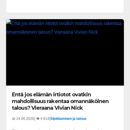
Entä jos elämän irtiotot ovatkin
mahdollisuus rakentaa omannäköinen
talous? Vieraana Vivian Nick
📅 24.06.2026
| 👁️ 4 614
|
Sijoittaminen ja talous