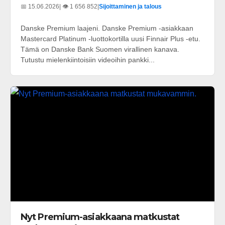
📅 15.06.2026
| 👁️ 1 656 852
|
Sijoittaminen ja talous
Danske Premium laajeni. Danske Premium -asiakkaan
Mastercard Platinum -luottokortilla uusi Finnair Plus -etu.
Tämä on Danske Bank Suomen virallinen kanava.
Tutustu mielenkiintoisiin videoihin pankki...
Nyt Premium-asiakkaana matkustat