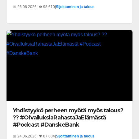
📅 26.06.2026
| 👁️ 98 610
|
Sijoittaminen ja talous
Yhdistyykö perheen myötä myös talous?
?? #OivalluksiaRahastaJaElämästä
#Podcast #DanskeBank
📅 24.06.2026
| 👁️ 87 884
|
Sijoittaminen ja talous