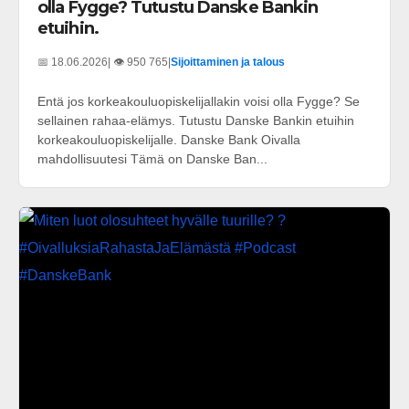
olla Fygge? Tutustu Danske Bankin
etuihin.
📅 18.06.2026
| 👁️ 950 765
|
Sijoittaminen ja talous
Entä jos korkeakouluopiskelijallakin voisi olla Fygge? Se
sellainen rahaa-elämys. Tutustu Danske Bankin etuihin
korkeakouluopiskelijalle. Danske Bank Oivalla
mahdollisuutesi Tämä on Danske Ban...