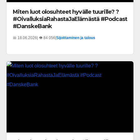
Miten luot olosuhteet hyvälle tuurille? ?
#OivalluksiaRahastaJaElämästä #Podcast
#DanskeBank
📅 18.06.2026
| 👁️ 84 056
|
Sijoittaminen ja talous