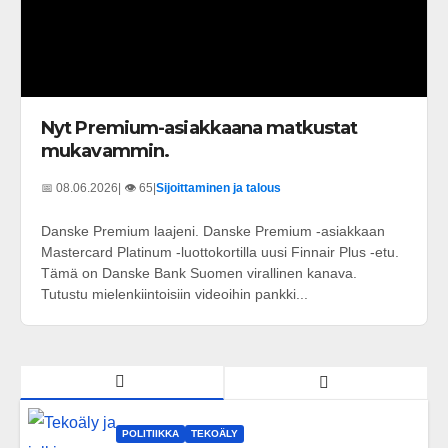
Nyt Premium-asiakkaana matkustat
mukavammin.
📅 08.06.2026
| 👁️ 65
|
Sijoittaminen ja talous
Danske Premium laajeni. Danske Premium -asiakkaan
Mastercard Platinum -luottokortilla uusi Finnair Plus -etu.
Tämä on Danske Bank Suomen virallinen kanava.
Tutustu mielenkiintoisiin videoihin pankki...
POLITIIKKA
TEKOÄLY