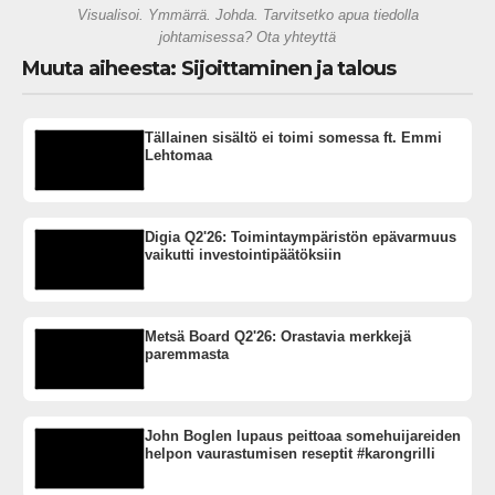
Visualisoi. Ymmärrä. Johda. Tarvitsetko apua tiedolla
johtamisessa? Ota yhteyttä
Muuta aiheesta: Sijoittaminen ja talous
Tällainen sisältö ei toimi somessa ft. Emmi
Lehtomaa
Digia Q2'26: Toimintaympäristön epävarmuus
vaikutti investointipäätöksiin
Metsä Board Q2'26: Orastavia merkkejä
paremmasta
John Boglen lupaus peittoaa somehuijareiden
helpon vaurastumisen reseptit #karongrilli