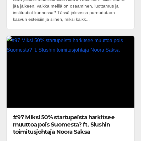
jää jälkeen, vaikka meillä on osaaminen, luottamus ja
instituutiot kunnossa? Tässä jaksossa pureudutaan
kasvun esteisiin ja siihen, miksi kaikk...
#97 Miksi 50% startupeista harkitsee
muuttoa pois Suomesta? ft. Slushin
toimitusjohtaja Noora Saksa