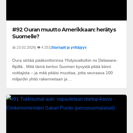
#92 Ouran muutto Amerikkaan: herätys
Suomelle?
📅 23.02.2026
| 👁️ 4 251
|
Startupit ja yrittäjyys
Oura siirtää pääkonttorinsa Yhdysvaltoihin ns Delaware-
flipillä.. Mitä tämä kertoo Suomen kyvystä pitää kiinni
voittajista – ja mitä pitäisi muuttaa, jotta seuraava 100
miljardin yhtiö rakennetaan ja ...