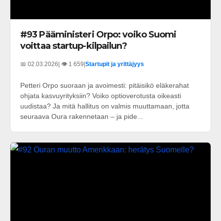
#93 Pääministeri Orpo: voiko Suomi
voittaa startup-kilpailun?
📅 02.03.2026
| 👁️ 1 659
|
Startupit ja yrittäjyys
Petteri Orpo suoraan ja avoimesti: pitäisikö eläkerahat
ohjata kasvuyrityksiin? Voiko optioverotusta oikeasti
uudistaa? Ja mitä hallitus on valmis muuttamaan, jotta
seuraava Oura rakennetaan – ja pide...