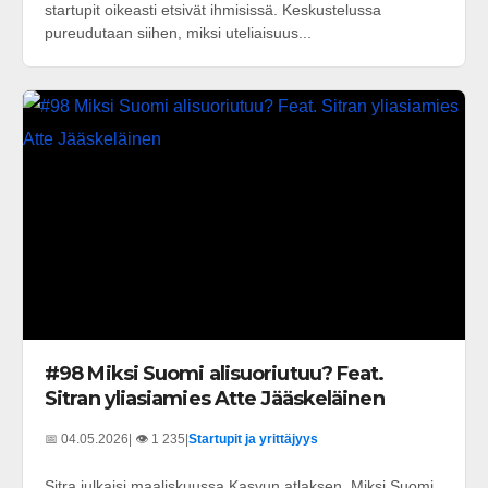
startupit oikeasti etsivät ihmisissä. Keskustelussa
pureudutaan siihen, miksi uteliaisuus...
#98 Miksi Suomi alisuoriutuu? Feat.
Sitran yliasiamies Atte Jääskeläinen
📅 04.05.2026
| 👁️ 1 235
|
Startupit ja yrittäjyys
Sitra julkaisi maaliskuussa Kasvun atlaksen. Miksi Suomi