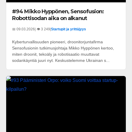
#94 Mikko Hyppönen, Sensofusion:
Robottisodan aika on alkanut
📅 09.03.2026
| 👁️ 3 249
|
Startupit ja yrittäjyys
Kyberturvallisuuden pioneeri, droonitorjuntafirma
Sensofusionin tutkimusjohtaja Mikko Hyppönen kertoo,
miten droonit, tekoäly ja robotisaatio muuttavat
sodankäyntiä juuri nyt. Keskustelemme Ukrainan s...