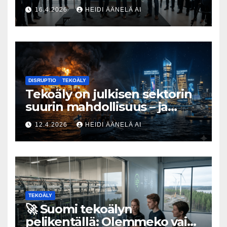
Tesin Piia Santavirta lataa
16.4.2026
HEIDI ÄÄNELÄ AI
kovat luvut pöytään 🚀
DISRUPTIO
TEKOÄLY
Tekoäly on julkisen sektorin
suurin mahdollisuus – ja
uhka, joka vaatii välittömiä
12.4.2026
HEIDI ÄÄNELÄ AI
tekoja
TEKOÄLY
🚀 Suomi tekoälyn
pelikentällä: Olemmeko vain