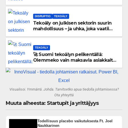
lataa kovat luvut pöytään 🚀
DISRUPTIO
TEKOÄLY
Tekoäly on julkisen sektorin suurin
mahdollisuus – ja uhka, joka vaatii
välittömiä tekoja
TEKOÄLY
🚀 Suomi tekoälyn pelikentällä:
Olemmeko vain maksavia asiakkaita
vai rakennammeko tulevaisuuden
gigatehtaan?
Visualisoi. Ymmärrä. Johda. Tarvitsetko apua tiedolla johtamisessa?
Ota yhteyttä
Muuta aiheesta: Startupit ja yrittäjyys
Todellisuus placebo vaikutuksesta Ft. Joel
Naukkarinen