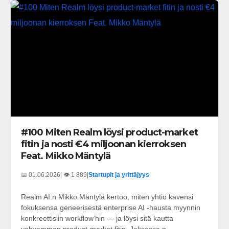
#100 Miten Realm löysi product-market
fitin ja nosti €4 miljoonan kierroksen
Feat. Mikko Mäntylä
📅 01.06.2026
| 👁️ 1 889
|
Startupit ja yrittäjyys
Realm AI:n Mikko Mäntylä kertoo, miten yhtiö kavensi
fokuksensa geneerisestä enterprise AI -hausta myynnin
konkreettisiin workflow’hin — ja löysi sitä kautta