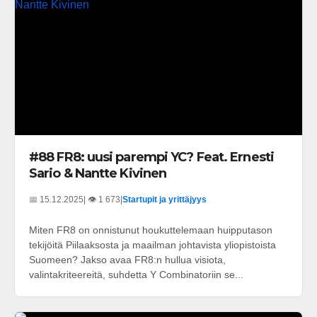
#88 FR8: uusi parempi YC? Feat. Ernesti
Sario & Nantte Kivinen
📅 15.12.2025
| 👁️ 1 673
|
Startupit ja yrittäjyys
Miten FR8 on onnistunut houkuttelemaan huipputason
tekijöitä Piilaaksosta ja maailman johtavista yliopistoista
Suomeen? Jakso avaa FR8:n hullua visiota,
valintakriteereitä, suhdetta Y Combinatoriin se...