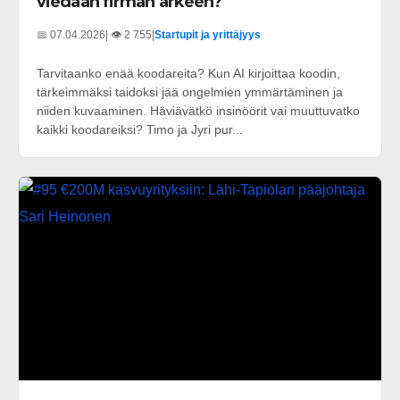
viedään firman arkeen?
📅 07.04.2026
| 👁️ 2 755
|
Startupit ja yrittäjyys
Tarvitaanko enää koodareita? Kun AI kirjoittaa koodin,
tärkeimmäksi taidoksi jää ongelmien ymmärtäminen ja
niiden kuvaaminen. Häviävätkö insinöörit vai muuttuvatko
kaikki koodareiksi? Timo ja Jyri pur...