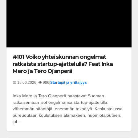
#101 Voiko yhteiskunnan ongelmat
ratkaista startup-ajattelulla? Feat Inka
Mero ja Tero Ojanperä
📅 15.06.2026
| 👁️ 986
|
Startupit ja yrittäjyys
Inka Mero ja Tero Ojanperä haastavat Suomen
ratkaisemaan isot ongelmansa startup-ajattelulla:
vähemmän sääntöjä, enemmän tekoälyä. Keskustelussa
pureudutaan koulutuksen alamäkeen, huomiotalouteen,
jul...