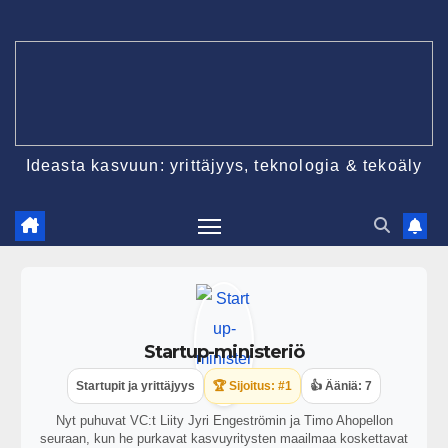
Ideasta kasvuun: yrittäjyys, teknologia & tekoäly
Startup-ministeriö
Startupit ja yrittäjyys
🏆 Sijoitus: #1
👍 Ääniä: 7
Nyt puhuvat VC:t Liity Jyri Engeströmin ja Timo Ahopellon
seuraan, kun he purkavat kasvuyritysten maailmaa koskettavat