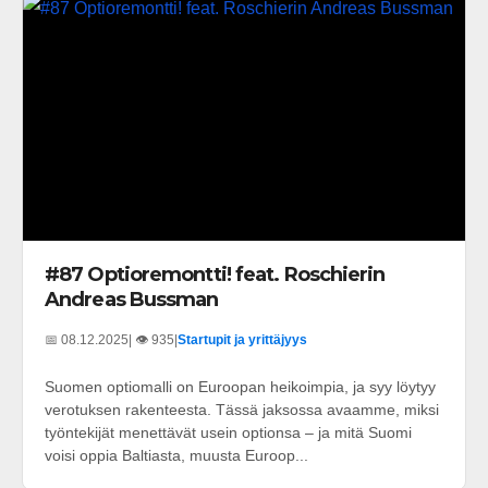
#87 Optioremontti! feat. Roschierin
Andreas Bussman
📅 08.12.2025
| 👁️ 935
|
Startupit ja yrittäjyys
Suomen optiomalli on Euroopan heikoimpia, ja syy löytyy
verotuksen rakenteesta. Tässä jaksossa avaamme, miksi
työntekijät menettävät usein optionsa – ja mitä Suomi
voisi oppia Baltiasta, muusta Euroop...