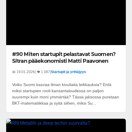
#90 Miten startupit pelastavat Suomen?
Sitran pääekonomisti Matti Paavonen
📅 19.01.2026
| 👁️ 1 087
|
Startupit ja yrittäjyys
Voiko Suomi kasvaa ilman kivuliaita leikkauksia? Entä
miksi startupien rooli kansantaloudessa on paljon
suurempi kuin moni ymmärtää? Tässä jaksossa puretaan
BKT-matematiikkaa ja syitä siihen, miksi Su...