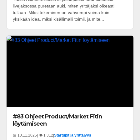
livejaksossa puretaan auki, miten yrittäjäksi oikeasti
tullaan. Miksi tekeminen on vahvempi voima kuin
yksikään idea, miksi kisällimalli toimii, ja mite...
#83 Ohjeet Product/Market Fitin
löytämiseen
📅 10.11.2025
| 👁️ 1 312
|
Startupit ja yrittäjyys