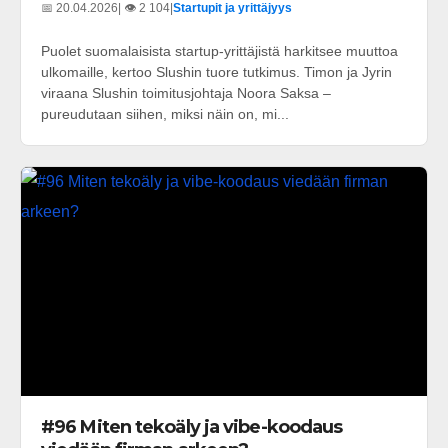
📅 20.04.2026
| 👁️ 2 104
|
Startupit ja yrittäjyys
Puolet suomalaisista startup-yrittäjistä harkitsee muuttoa
ulkomaille, kertoo Slushin tuore tutkimus. Timon ja Jyrin
viraana Slushin toimitusjohtaja Noora Saksa –
pureudutaan siihen, miksi näin on, mi...
#96 Miten tekoäly ja vibe-koodaus