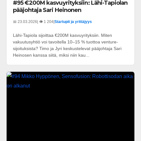
#95 €200M kasvuyrityksiin: Lähi-Tapiolan
pääjohtaja Sari Heinonen
📅 23.03.2026
| 👁️ 1 204
|
Startupit ja yrittäjyys
Lähi-Tapiola sijoittaa €200M kasvuyrityksiin. Miten
vakuutusyhtiö voi tavoitella 10–15 % tuottoa venture-
sijoituksista? Timo ja Jyri keskustelevat pääjohtaja Sari
Heinosen kanssa siitä, miksi niin kau...