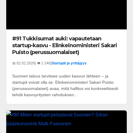
#91 Tukkisumat auki: vapautetaan
startup-kasvu - Elinkeinoministeri Sakari
Puisto (perussuomalaiset)
📅 02.02.2026
| 👁️ 1 246
|
Startupit ja yrittäjyys
Suomen talous tarvitsee uuden kasvun lähteen – ja
startupit voivat olla se. Elinkeinoministeri Sakari Puisto
(perussuomalaiset) avaa, mitä hallitus voi konkreettisesti
tehdä kasvuyritysten rahoituksen...