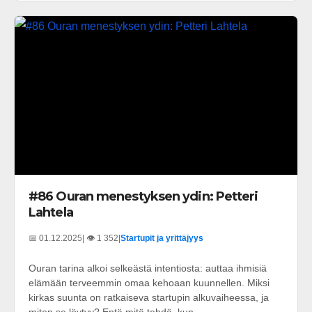
#86 Ouran menestyksen ydin: Petteri
Lahtela
📅 01.12.2025
| 👁️ 1 352
|
Startupit ja yrittäjyys
Ouran tarina alkoi selkeästä intentiosta: auttaa ihmisiä
elämään terveemmin omaa kehoaan kuunnellen. Miksi
kirkas suunta on ratkaiseva startupin alkuvaiheessa, ja