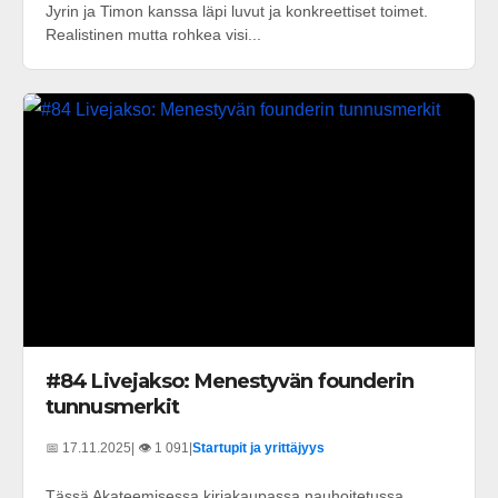
Jyrin ja Timon kanssa läpi luvut ja konkreettiset toimet.
Realistinen mutta rohkea visi...
#84 Livejakso: Menestyvän founderin
tunnusmerkit
📅 17.11.2025
| 👁️ 1 091
|
Startupit ja yrittäjyys
Tässä Akateemisessa kirjakaupassa nauhoitetussa