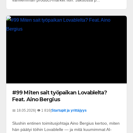
vahvemman product-market fitin. Jaksossa p...
#99 Miten sait työpaikan Lovablelta?
Feat. Aino Bergius
📅 18.05.2026
| 👁️ 1 816
|
Startupit ja yrittäjyys
Slushin entinen toimitusjohtaja Aino Bergius kertoo, miten
hän päätyi töihin Lovablelle — ja mitä kuumimmat AI-