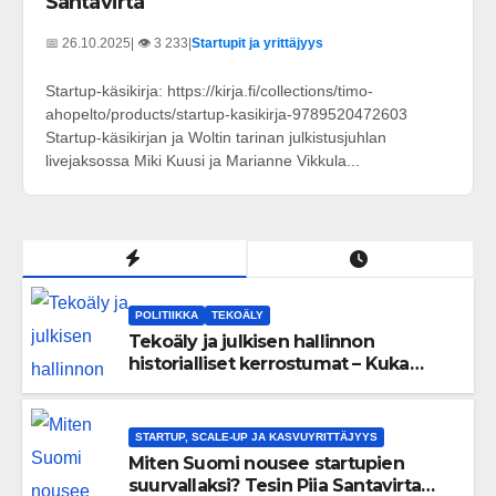
Santavirta
📅 26.10.2025
| 👁️ 3 233
|
Startupit ja yrittäjyys
Startup-käsikirja: https://kirja.fi/collections/timo-
ahopelto/products/startup-kasikirja-9789520472603
Startup-käsikirjan ja Woltin tarinan julkistusjuhlan
livejaksossa Miki Kuusi ja Marianne Vikkula...
POLITIIKKA
TEKOÄLY
Tekoäly ja julkisen hallinnon
historialliset kerrostumat – Kuka
uskaltaa purkaa menneisyyden
painolastin?
STARTUP, SCALE-UP JA KASVUYRITTÄJYYS
Miten Suomi nousee startupien
suurvallaksi? Tesin Piia Santavirta