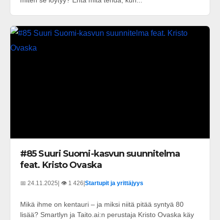
miten se löytyy? Entä mitä tehdä, kun...
#85 Suuri Suomi-kasvun suunnitelma
feat. Kristo Ovaska
📅 24.11.2025
| 👁️ 1 426
|
Startupit ja yrittäjyys
Mikä ihme on kentauri – ja miksi niitä pitää syntyä 80
lisää? Smartlyn ja Taito.ai:n perustaja Kristo Ovaska käy