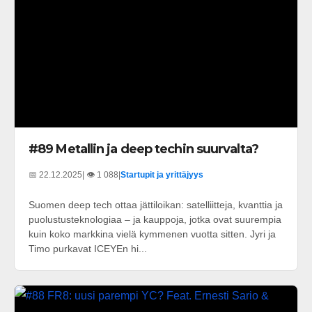
#89 Metallin ja deep techin suurvalta?
📅 22.12.2025
| 👁️ 1 088
|
Startupit ja yrittäjyys
Suomen deep tech ottaa jättiloikan: satelliitteja, kvanttia ja
puolustusteknologiaa – ja kauppoja, jotka ovat suurempia
kuin koko markkina vielä kymmenen vuotta sitten. Jyri ja
Timo purkavat ICEYEn hi...