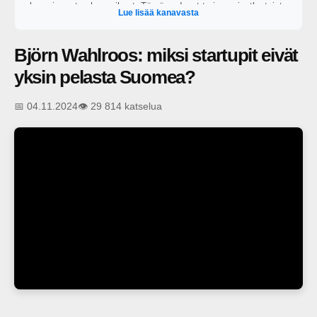
kuumimmat puheenaiheet. Tämä podcast tarjoaa ainutlaatuista
Lue lisää kanavasta
näkemystä, asiantuntemusta ja keskustelua siitä, mitä todella
tapahtuu teknologiainvestointien etulinjassa.
Björn Wahlroos: miksi startupit eivät
yksin pelasta Suomea?
📅 04.11.2024
👁️ 29 814 katselua