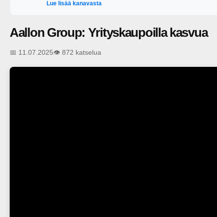
Lue lisää kanavasta
vahingoista, jotka johtuvat siitä, että katsoja luottaa tämän si
sisältöihin. Tämä sisältö on tarkoitettu vain tieto- ja viihde
niiden tuloksista. Raporteilla esitettävä informaatio on hankittu
Aallon Group: Yrityskaupoilla kasvua
Inderesin pyrkimys on käyttää luotettavaa ja kattavaa tietoa,
kannanotot, arviot ja ennusteet ovat esittäjiensä näkemyksiä
📅 11.07.2025
👁️ 872 katselua