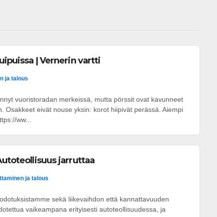
uipuissa | Vernerin vartti
n ja talous
nyt vuoristoradan merkeissä, mutta pörssit ovat kavunneet
in. Osakkeet eivät nouse yksin: korot hiipivät perässä. Aiempi
ttps://ww...
utoteollisuus jarruttaa
ittaminen ja talous
i odotuksistamme sekä liikevaihdon että kannattavuuden
dotettua vaikeampana erityisesti autoteollisuudessa, ja