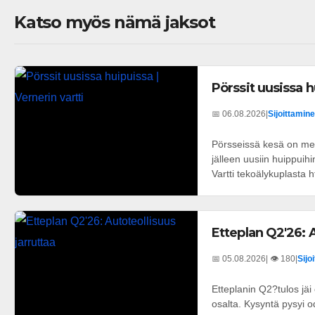
Katso myös nämä jaksot
Pörssit uusissa h
📅 06.08.2026
|
Sijoittamine
Pörsseissä kesä on men
jälleen uusiin huippuih
Vartti tekoälykuplasta h
Etteplan Q2'26: A
📅 05.08.2026
| 👁️ 180
|
Sijo
Etteplanin Q2?tulos jä
osalta. Kysyntä pysyi o