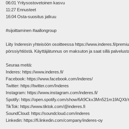
06:01 Yritysostovetoinen kasvu

11:27 Ennusteet

16:04 Osta-suositus jatkuu

#sijoittaminen #aallongroup

Liity Inderesin yhteisöön osoitteessa https://www.inderes.fi/pre
pörssiyhtiöstä. Käyttäjätunnus on maksuton ja saat sillä palvelus
Seuraa meitä:

Inderes: https://www.inderes.fi/ 

Facebook: https://www.facebook.com/inderes/

Twitter: https://twitter.com/Inderes

Instagram: https://www.instagram.com/inderes.fi/

Spotify: https://open.spotify.com/show/6A9Ckx3Mn521m1fAQXb
TikTok: https://www.tiktok.com/@inderes.fi

SoundCloud: https://soundcloud.com/inderes

Linkedin: https://fi.linkedin.com/company/inderes-oy
