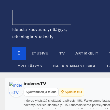
Ideasta kasvuun: yrittäjyys,
teknologia & tekoäly
ETUSIVU
TV
ARTIKKELIT
YRITTÄJYYS
DATA & ANALYTIIKKA
T
inderesTV
Sijoittaminen ja talous
🏆 Sijoitus: #83
Inderes yhdistää sijoittajat ja pörssiyhtiöt. Palvelemme laaj
näkemyksellisiä sisältöjä yli 150 suomalaisesta pörssiyhtiöstä
aina riski. Inderes ei ole vastuussa esitettyjen tietojen pa