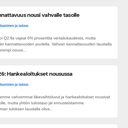
nnattavuus nousi vahvalle tasolle
ittaminen ja talous
voi Q2:lla vajaat 6% prosenttia vertailukaudesta, mutta
iin kannattavuuden puolella. Vahvan kannattavuuden taustalla
uurempi osuus...
26: Hankealoitukset nousussa
ittaminen ja talous
iamme vahvemmat liikevaihtoluvut ja hankealoitukset nousivat
lle, mutta yhtiön tulostaso jäi ennusteistamme.
 tuloksen taustalla oliva...