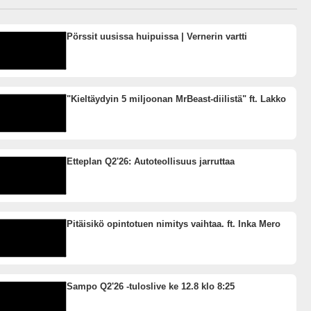
Pörssit uusissa huipuissa | Vernerin vartti
"Kieltäydyin 5 miljoonan MrBeast-diilistä" ft. Lakko
Etteplan Q2'26: Autoteollisuus jarruttaa
Pitäisikö opintotuen nimitys vaihtaa. ft. Inka Mero
Sampo Q2'26 -tuloslive ke 12.8 klo 8:25