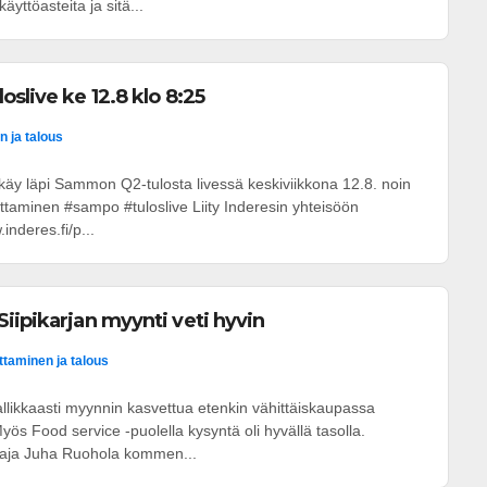
äyttöasteita ja sitä...
slive ke 12.8 klo 8:25
n ja talous
 käy läpi Sammon Q2-tulosta livessä keskiviikkona 12.8. noin
oittaminen #sampo #tuloslive Liity Inderesin yhteisöön
inderes.fi/p...
iipikarjan myynti veti hyvin
ittaminen ja talous
likkaasti myynnin kasvettua etenkin vähittäiskaupassa
yös Food service -puolella kysyntä oli hyvällä tasolla.
taja Juha Ruohola kommen...