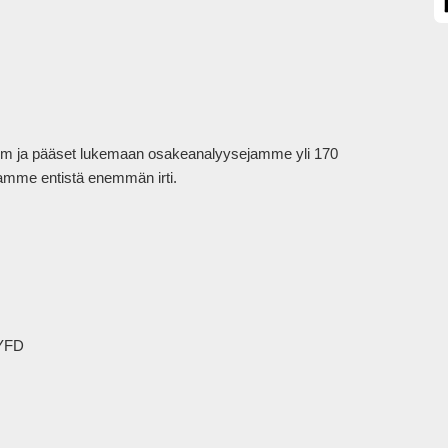
mium ja pääset lukemaan osakeanalyysejamme yli 170 
tamme entistä enemmän irti.

YFD
