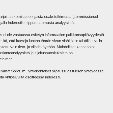
harjoittaa komissiopohjaista osaketutkimusta (commissioned 
la Inderesille riippumattomasta analyysistä.

eres ei ole vastuussa esitetyn informaation paikkansapitävyydestä 
tä, että katsoja luottaa tämän sivun sisältöihin tai tällä sivulla 
itettu vain tieto- ja viihdekäyttöön. Mahdolliset kannanotot, 
siantoanalyysistä ja sijoitussuosituksista on 
laimer.

mat tiedot, ml. yhtiökohtaiset sijoitussuosituksen yhteydessä 
a yhtiösivuilta osoitteessa inderes.fi.

 