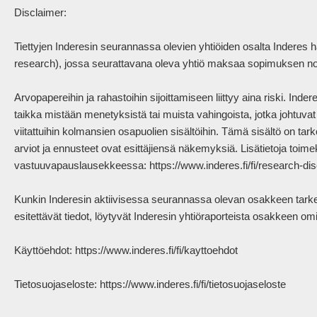
Disclaimer:

Tiettyjen Inderesin seurannassa olevien yhtiöiden osalta Inderes 
research), jossa seurattavana oleva yhtiö maksaa sopimuksen nojal
Arvopapereihin ja rahastoihin sijoittamiseen liittyy aina riski. Ind
taikka mistään menetyksistä tai muista vahingoista, jotka johtuvat sii
viitattuihin kolmansien osapuolien sisältöihin. Tämä sisältö on tarko
arviot ja ennusteet ovat esittäjiensä näkemyksiä. Lisätietoja toimek
vastuuvapauslausekkeessa: https://www.inderes.fi/fi/research-disc
Kunkin Inderesin aktiivisessa seurannassa olevan osakkeen tarkem
esitettävät tiedot, löytyvät Inderesin yhtiöraporteista osakkeen omilt
Käyttöehdot: https://www.inderes.fi/fi/kayttoehdot 

Tietosuojaseloste: https://www.inderes.fi/fi/tietosuojaseloste           