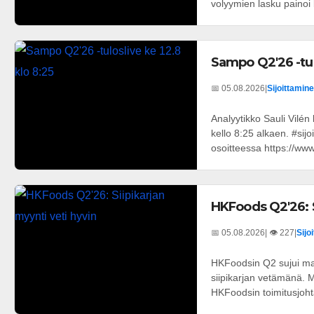
volyymien lasku painoi k
Sampo Q2'26 -tulo
📅 05.08.2026
|
Sijoittamine
Analyytikko Sauli Vilén
kello 8:25 alkaen. #sij
osoitteessa https://www.
HKFoods Q2'26: S
📅 05.08.2026
| 👁️ 227
|
Sijo
HKFoodsin Q2 sujui mal
siipikarjan vetämänä. M
HKFoodsin toimitusjoh