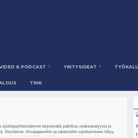
VIDEO & PODCAST
YRITYSIDEAT
TYÖKAL
ALOUS
TIIMI
aa sijoittajayhteisöämme tarjoamalla palkittua osakeanalyysia ja
. Disclaimer: Arvopapereihin ja rahastoihin sijoittamiseen liittyy
ikkansapitävyydestä taikka mistään menetyksistä tai muista