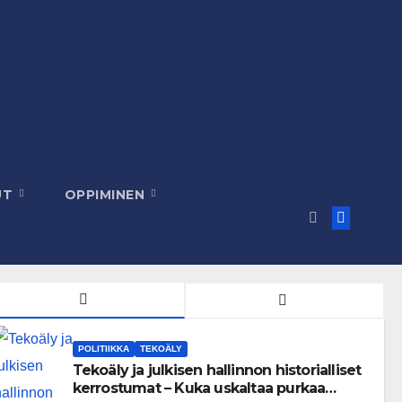
UT
OPPIMINEN
POLITIIKKA
TEKOÄLY
Tekoäly ja julkisen hallinnon historialliset
kerrostumat – Kuka uskaltaa purkaa