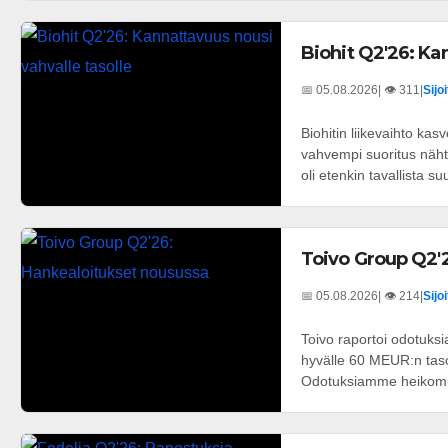
Biohit Q2'26: Ka
📅 05.08.2026
| 👁️ 311
|
Sijo
Biohitin liikevaihto kas
vahvempi suoritus näht
oli etenkin tavallista s
Toivo Group Q2'
📅 05.08.2026
| 👁️ 214
|
Sijo
Toivo raportoi odotuks
hyvälle 60 MEUR:n taso
Odotuksiamme heikomman