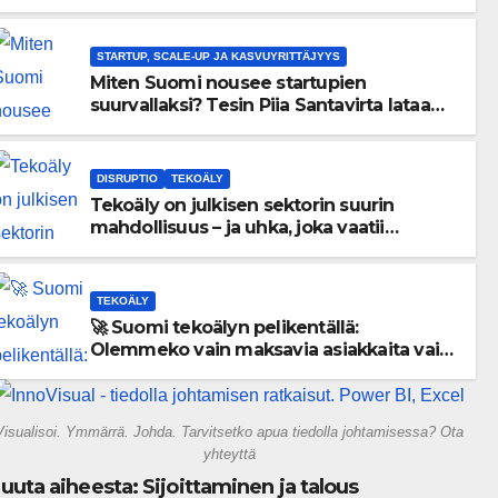
menneisyyden painolastin?
STARTUP, SCALE-UP JA KASVUYRITTÄJYYS
Miten Suomi nousee startupien
suurvallaksi? Tesin Piia Santavirta lataa
kovat luvut pöytään 🚀
DISRUPTIO
TEKOÄLY
Tekoäly on julkisen sektorin suurin
mahdollisuus – ja uhka, joka vaatii
välittömiä tekoja
TEKOÄLY
🚀 Suomi tekoälyn pelikentällä:
Olemmeko vain maksavia asiakkaita vai
rakennammeko tulevaisuuden
gigatehtaan?
Visualisoi. Ymmärrä. Johda. Tarvitsetko apua tiedolla johtamisessa? Ota
yhteyttä
uuta aiheesta: Sijoittaminen ja talous