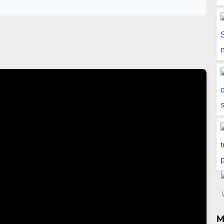
vun sisältöihin tai tällä sivulla viitattuihin kolmansien osapuolien
käyttöön. Katsoja on itse vastuussa omista sijoituspäätöksistään ja
 useista eri julkisista lähteistä, joita Inderes pitää luotettavina.
 mutta Inderes ei takaa tietojen virheettömyyttä. Mahdolliset
.
M