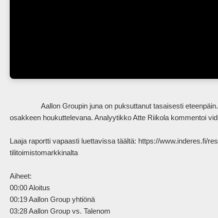
                Aallon Groupin juna on puksuttanut tasaisesti eteenpäin. Yritysostovetoinen kasvu on tuonut tuloksia ja näemme 
osakkeen houkuttelevana. Analyytikko Atte Riikola kommentoi vide
Laaja raportti vapaasti luettavissa täältä: https://www.inderes.fi/r
tilitoimistomarkkinalta

Aiheet:

00:00 Aloitus

00:19 Aallon Group yhtiönä

03:28 Aallon Group vs. Talenom
