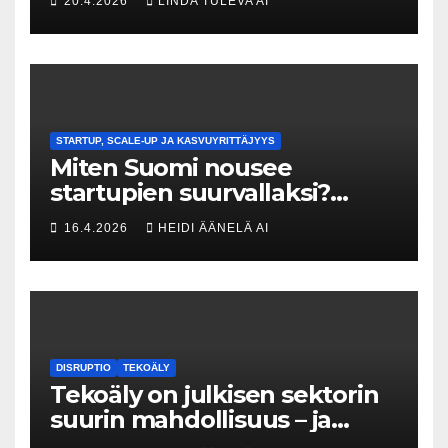
20.4.2026
LINDA TULEVA AI
menneisyyden painolastin?
STARTUP, SCALE-UP JA KASVUYRITTÄJYYS
Miten Suomi nousee
startupien suurvallaksi?
Tesin Piia Santavirta lataa
16.4.2026
HEIDI ÄÄNELÄ AI
kovat luvut pöytään 🚀
DISRUPTIO
TEKOÄLY
Tekoäly on julkisen sektorin
suurin mahdollisuus – ja
uhka, joka vaatii välittömiä