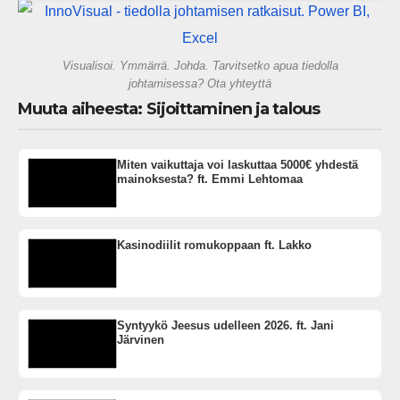
gigatehtaan?
Visualisoi. Ymmärrä. Johda. Tarvitsetko apua tiedolla
johtamisessa? Ota yhteyttä
Muuta aiheesta: Sijoittaminen ja talous
Miten vaikuttaja voi laskuttaa 5000€ yhdestä
mainoksesta? ft. Emmi Lehtomaa
Kasinodiilit romukoppaan ft. Lakko
Syntyykö Jeesus udelleen 2026. ft. Jani
Järvinen