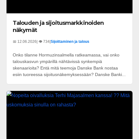
Talouden ja sijoitusmarkkinoiden
näkymät
📅 12.06.2026
| 👁️ 734
|
Sijoittaminen ja talous
Onko tilanne Hormuzinsalmella ratkeamassa, vai onko
talouskasvun ympärillä nähtävissä synkempiä
skenaarioita? Entä mitä teemoja Danske Bank nostaa
esiin tuoreessa sijoitusnäkemyksessään? Danske Banki...