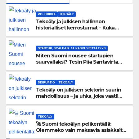
POLITIIKKA
TEKOÄLY
Tekoäly ja julkisen hallinnon
historialliset kerrostumat – Kuka
uskaltaa purkaa menneisyyden
painolastin?
STARTUP, SCALE-UP JA KASVUYRITTÄJYYS
Miten Suomi nousee startupien
suurvallaksi? Tesin Piia Santavirta
lataa kovat luvut pöytään 🚀
DISRUPTIO
TEKOÄLY
Tekoäly on julkisen sektorin suurin
mahdollisuus – ja uhka, joka vaatii
välittömiä tekoja
TEKOÄLY
🚀 Suomi tekoälyn pelikentällä:
Olemmeko vain maksavia asiakkaita
vai rakennammeko tulevaisuuden