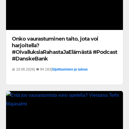
Onko vaurastuminen taito, jota voi
harjoitella?
#OivalluksiaRahastaJaElämästä #Podcast
#DanskeBank
📅 10.06.2026
| 👁️ 94 183
|
Sijoittaminen ja talous