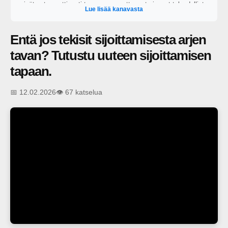
eivät automaattisesti tuo onnea, mutta ne tarjoavat taloudellista
Lue lisää kanavasta
itsenäisyyttä varsinkin epävarmoina aikoina. Tarjoamme
suomalaisille uusia näkökulmia oivaltaa oman taloutensa
mahdollisuudet, ottaa oma taloutensa yhä aktiivisemmin omiin
Entä jos tekisit sijoittamisesta arjen
käsiinsä ja rakentaa taloudellista mielenrauhaa. Oivalla
mahdollisuutesi
tavan? Tutustu uuteen sijoittamisen
tapaan.
📅 12.02.2026
👁️ 67 katselua