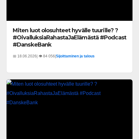
Miten luot olosuhteet hyvälle tuurille? ?
#OivalluksiaRahastaJaElämästä #Podcast
#DanskeBank
📅 18.06.2026
| 👁️ 84 056
|
Sijoittaminen ja talous