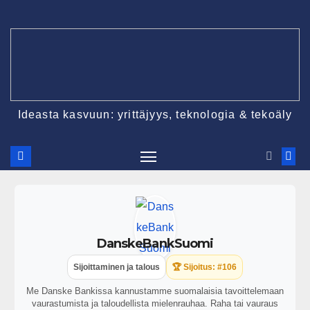
Ideasta kasvuun: yrittäjyys, teknologia & tekoäly
DanskeBankSuomi
Sijoittaminen ja talous
🏆 Sijoitus: #106
Me Danske Bankissa kannustamme suomalaisia tavoittelemaan
vaurastumista ja taloudellista mielenrauhaa. Raha tai vauraus