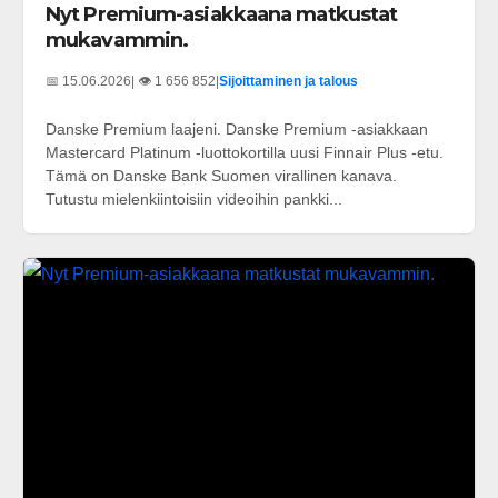
Nyt Premium-asiakkaana matkustat
mukavammin.
📅 15.06.2026
| 👁️ 1 656 852
|
Sijoittaminen ja talous
Danske Premium laajeni. Danske Premium -asiakkaan
Mastercard Platinum -luottokortilla uusi Finnair Plus -etu.
Tämä on Danske Bank Suomen virallinen kanava.
Tutustu mielenkiintoisiin videoihin pankki...