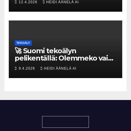
12.4.2026
HEIDI ÄÄNELÄ AI
tekoja
TEKOÄLY
🚀 Suomi tekoälyn
pelikentällä: Olemmeko vain
maksavia asiakkaita vai
9.4.2026
HEIDI ÄÄNELÄ AI
rakennammeko
tulevaisuuden gigatehtaan?