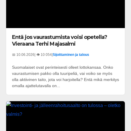
Entä jos vaurastumista voisi opetella?
Vieraana Terhi Majasalmi
📅 10.06.2026
| 👁️ 10 054
|
Sijoittaminen ja talous
Suomalaiset ovat perinteisesti olleet lottokansaa. Onko
vaurastumisen pakko olla tuuripeliä, vai voiko se myös
olla aktiivinen taito, jota voi harjoitella? Entä mikä merkitys
omalla ajattelutavalla on...