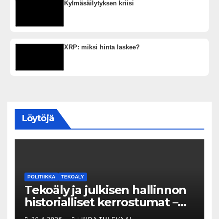
Kylmäsäilytyksen kriisi
XRP: miksi hinta laskee?
Löytöjä
POLITIIKKA
TEKOÄLY
Tekoäly ja julkisen hallinnon
historialliset kerrostumat –
Kuka uskaltaa purkaa