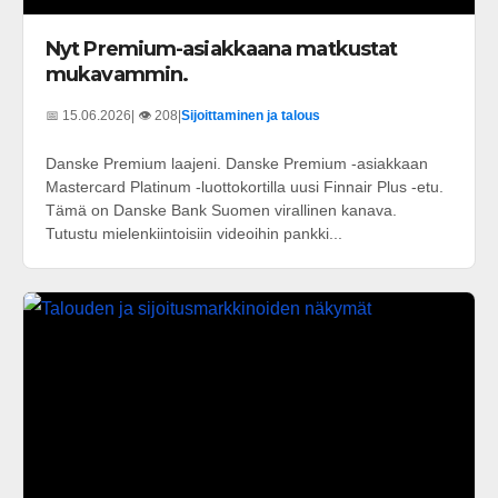
Nyt Premium-asiakkaana matkustat
mukavammin.
📅 15.06.2026
| 👁️ 208
|
Sijoittaminen ja talous
Danske Premium laajeni. Danske Premium -asiakkaan
Mastercard Platinum -luottokortilla uusi Finnair Plus -etu.
Tämä on Danske Bank Suomen virallinen kanava.
Tutustu mielenkiintoisiin videoihin pankki...