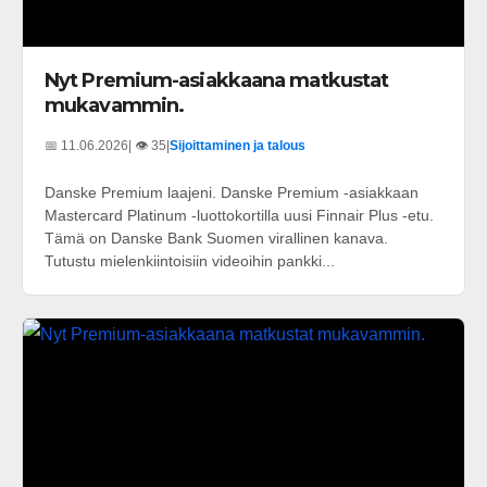
Nyt Premium-asiakkaana matkustat
mukavammin.
📅 11.06.2026
| 👁️ 35
|
Sijoittaminen ja talous
Danske Premium laajeni. Danske Premium -asiakkaan
Mastercard Platinum -luottokortilla uusi Finnair Plus -etu.
Tämä on Danske Bank Suomen virallinen kanava.
Tutustu mielenkiintoisiin videoihin pankki...