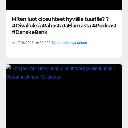
Miten luot olosuhteet hyvälle tuurille? ?
#OivalluksiaRahastaJaElämästä #Podcast
#DanskeBank
📅 17.06.2026
| 👁️ 80 990
|
Sijoittaminen ja talous