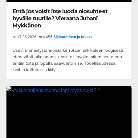
Entä jos voisit itse luoda olosuhteet
hyvälle tuurille? Vieraana Juhani
Mykkänen
📅 17.06.2026
| 👁️ 4 456
|
Sijoittaminen ja talous
Usein menestystarinoista kerrotaan jälkikäteen loogisesti
etenevänä aikajanana: ensin oli tavoite, sitten sen eteen
tehtiin töitä ja lopulta saavutettiin se. Todellisuudessa
isoihin käänteisiin liitty...