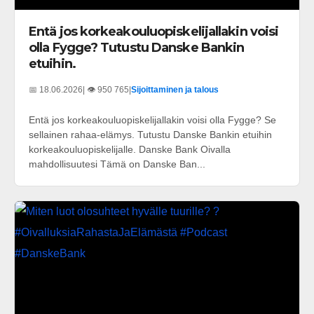
Entä jos korkeakouluopiskelijallakin voisi
olla Fygge? Tutustu Danske Bankin
etuihin.
📅 18.06.2026
| 👁️ 950 765
|
Sijoittaminen ja talous
Entä jos korkeakouluopiskelijallakin voisi olla Fygge? Se
sellainen rahaa-elämys. Tutustu Danske Bankin etuihin
korkeakouluopiskelijalle. Danske Bank Oivalla
mahdollisuutesi Tämä on Danske Ban...