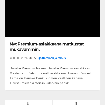
Nyt Premium-asiakkaana matkustat
mukavammin.
📅 08.06.2026
| 👁️ 65
|
Sijoittaminen ja talous
Danske Premium laajeni. Danske Premium -asiakkaan
Mastercard Platinum -luottokortilla uusi Finnair Plus -etu.
Tämä on Danske Bank Suomen virallinen kanava.
Tutustu mielenkiintoisiin videoihin pankki...