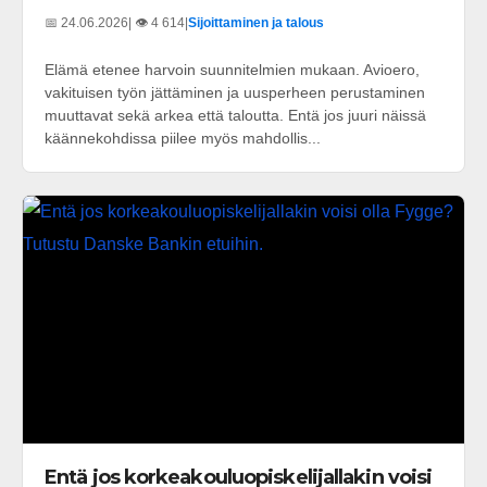
📅 24.06.2026
| 👁️ 4 614
|
Sijoittaminen ja talous
Elämä etenee harvoin suunnitelmien mukaan. Avioero,
vakituisen työn jättäminen ja uusperheen perustaminen
muuttavat sekä arkea että taloutta. Entä jos juuri näissä
käännekohdissa piilee myös mahdollis...
Entä jos korkeakouluopiskelijallakin voisi