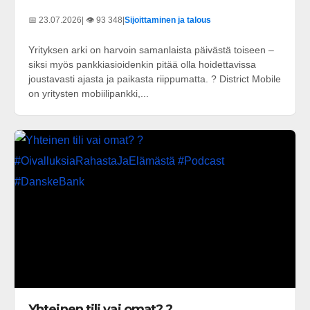
📅 23.07.2026
| 👁️ 93 348
|
Sijoittaminen ja talous
Yrityksen arki on harvoin samanlaista päivästä toiseen –
siksi myös pankkiasioidenkin pitää olla hoidettavissa
joustavasti ajasta ja paikasta riippumatta. ? District Mobile
on yritysten mobiilipankki,...
Yhteinen tili vai omat? ?