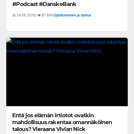
#Podcast #DanskeBank
📅 24.06.2026
| 👁️ 87 884
|
Sijoittaminen ja talous
Entä jos elämän irtiotot ovatkin
mahdollisuus rakentaa omannäköinen
talous? Vieraana Vivian Nick