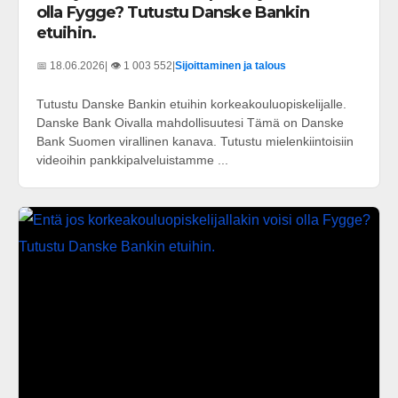
olla Fygge? Tutustu Danske Bankin
etuihin.
📅 18.06.2026
| 👁️ 1 003 552
|
Sijoittaminen ja talous
Tutustu Danske Bankin etuihin korkeakouluopiskelijalle.
Danske Bank Oivalla mahdollisuutesi Tämä on Danske
Bank Suomen virallinen kanava. Tutustu mielenkiintoisiin
videoihin pankkipalveluistamme ...