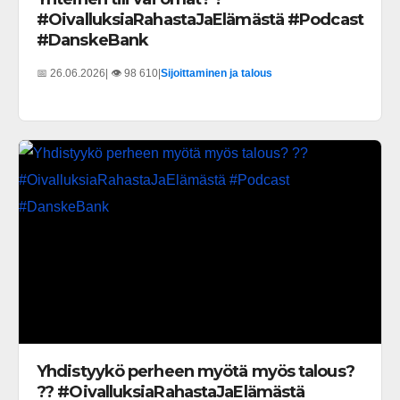
#OivalluksiaRahastaJaElämästä #Podcast
#DanskeBank
📅 26.06.2026
| 👁️ 98 610
|
Sijoittaminen ja talous
Yhdistyykö perheen myötä myös talous?
?? #OivalluksiaRahastaJaElämästä