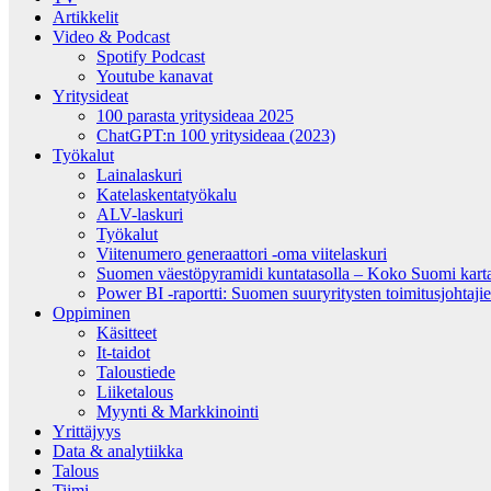
Artikkelit
Video & Podcast
Spotify Podcast
Youtube kanavat
Yritysideat
100 parasta yritysideaa 2025
ChatGPT:n 100 yritysideaa (2023)
Työkalut
Lainalaskuri
Katelaskentatyökalu
ALV-laskuri
Työkalut
Viitenumero generaattori -oma viitelaskuri
Suomen väestöpyramidi kuntatasolla – Koko Suomi kartall
Power BI -raportti: Suomen suuryritysten toimitusjohtajien
Oppiminen
Käsitteet
It-taidot
Taloustiede
Liiketalous
Myynti & Markkinointi
Yrittäjyys
Data & analytiikka
Talous
Tiimi