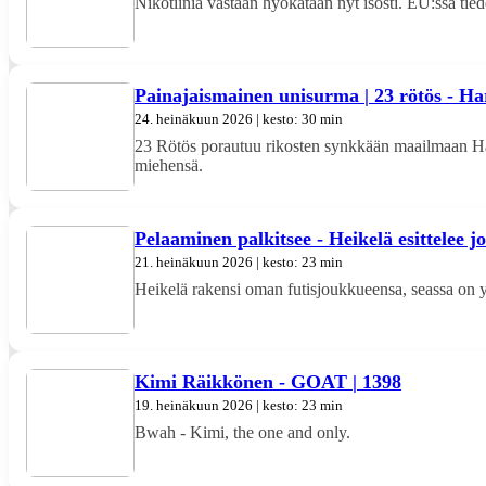
Nikotiinia vastaan hyökätään nyt isosti. EU:ssa tied
Painajaismainen unisurma | 23 rötös - Har
24. heinäkuun 2026 | kesto: 30 min
23 Rötös porautuu rikosten synkkään maailmaan Ha
miehensä.
Pelaaminen palkitsee - Heikelä esittelee 
21. heinäkuun 2026 | kesto: 23 min
Heikelä rakensi oman futisjoukkueensa, seassa on yl
Kimi Räikkönen - GOAT | 1398
19. heinäkuun 2026 | kesto: 23 min
Bwah - Kimi, the one and only.