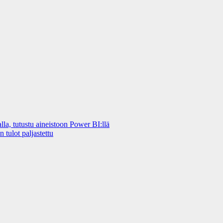
a, tutustu aineistoon Power BI:llä
 tulot paljastettu