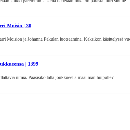
etään kaikki paremmin ja siellä tiedetään mikä on parasta juuri sinulle.
ri Moisio | 30
rri Moision ja Johanna Pakulan luotsaamina. Kaksikon käsittelyssä v
joukkueensa | 1399
lättäviä nimiä. Pääsisikö tällä joukkueella maailman huipulle?