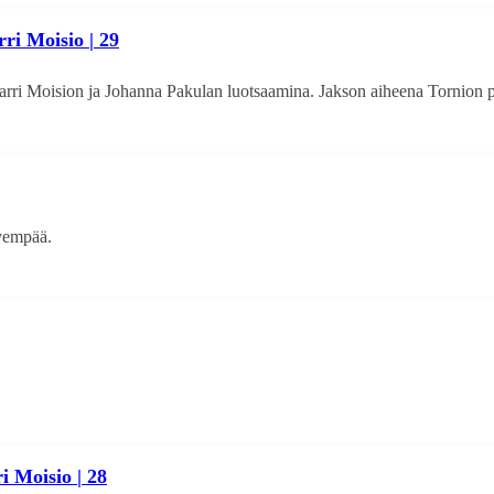
ri Moisio | 29
ri Moision ja Johanna Pakulan luotsaamina. Jakson aiheena Tornion po
yvempää.
i Moisio | 28