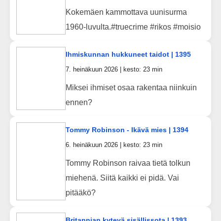
Kokemäen kammottava uunisurma
1960-luvulta.#truecrime #rikos #moisio
Ihmiskunnan hukkuneet taidot | 1395
7. heinäkuun 2026 | kesto: 23 min
Miksei ihmiset osaa rakentaa niinkuin
ennen?
Tommy Robinson - Ikävä mies | 1394
6. heinäkuun 2026 | kesto: 23 min
Tommy Robinson raivaa tietä tolkun
miehenä. Siitä kaikki ei pidä. Vai
pitääkö?
Britannian kytevä sisällissota | 1393