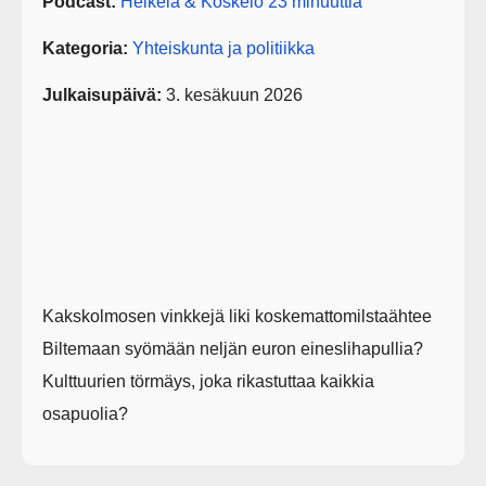
Podcast:
Heikelä & Koskelo 23 minuuttia
Kategoria:
Yhteiskunta ja politiikka
Julkaisupäivä:
3. kesäkuun 2026
Kakskolmosen vinkkejä liki koskemattomilstaähtee
Biltemaan syömään neljän euron eineslihapullia?
Kulttuurien törmäys, joka rikastuttaa kaikkia
osapuolia?