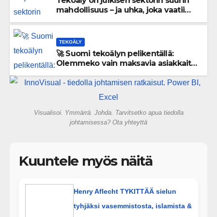
Tekoäly on julkisen sektorin suurin
mahdollisuus – ja uhka, joka vaatii
välittömiä tekoja
TEKOÄLY
🚀 Suomi tekoälyn pelikentällä:
Olemmeko vain maksavia asiakkaita
vai rakennammeko tulevaisuuden
gigatehtaan?
Visualisoi. Ymmärrä. Johda. Tarvitsetko apua tiedolla
johtamisessa? Ota yhteyttä
Kuuntele myös näitä
Henry Aflecht TYKITTÄÄ sielun
tyhjäksi vasemmistosta, islamista &