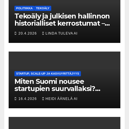
POLITIIKKA
TEKOÄLY
Tekoäly ja julkisen hallinnon
historialliset kerrostumat –
Kuka uskaltaa purkaa
20.4.2026
LINDA TULEVA AI
menneisyyden painolastin?
STARTUP, SCALE-UP JA KASVUYRITTÄJYYS
Miten Suomi nousee
startupien suurvallaksi?
Tesin Piia Santavirta lataa
16.4.2026
HEIDI ÄÄNELÄ AI
kovat luvut pöytään 🚀