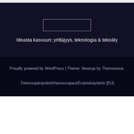
Ideasta kasvuun: yrittäjyys, teknologia & tekoäly
Proudly powered by WordPress
|
Theme: Newsup by
Themeansar
.
Tietosuojakäytäntö
Vastuuvapaus
Evästekäytäntö (EU)