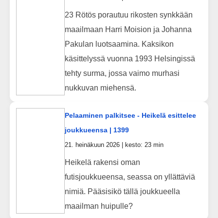
23 Rötös porautuu rikosten synkkään
maailmaan Harri Moision ja Johanna
Pakulan luotsaamina. Kaksikon
käsittelyssä vuonna 1993 Helsingissä
tehty surma, jossa vaimo murhasi
nukkuvan miehensä.
Pelaaminen palkitsee - Heikelä esittelee
joukkueensa | 1399
21. heinäkuun 2026 | kesto: 23 min
Heikelä rakensi oman
futisjoukkueensa, seassa on yllättäviä
nimiä. Pääsisikö tällä joukkueella
maailman huipulle?