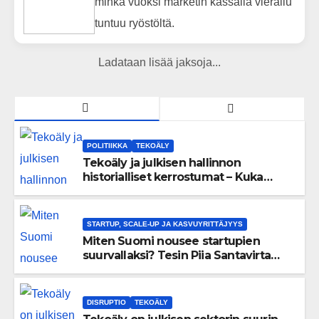
minkä vuoksi marketin kassalla vierailu
tuntuu ryöstöltä.
Ladataan lisää jaksoja...
POLITIIKKA
TEKOÄLY
Tekoäly ja julkisen hallinnon
historialliset kerrostumat – Kuka
uskaltaa purkaa menneisyyden
painolastin?
STARTUP, SCALE-UP JA KASVUYRITTÄJYYS
Miten Suomi nousee startupien
suurvallaksi? Tesin Piia Santavirta
lataa kovat luvut pöytään 🚀
DISRUPTIO
TEKOÄLY