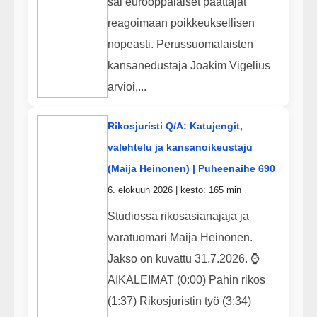
sai eurooppalaiset päättäjät
reagoimaan poikkeuksellisen
nopeasti. Perussuomalaisten
kansanedustaja Joakim Vigelius
arvioi,...
Rikosjuristi Q/A: Katujengit,
valehtelu ja kansanoikeustaju
(Maija Heinonen) | Puheenaihe 690
6. elokuun 2026 | kesto: 165 min
Studiossa rikosasianajaja ja
varatuomari Maija Heinonen.
Jakso on kuvattu 31.7.2026. ⌚
AIKALEIMAT (0:00) Pahin rikos
(1:37) Rikosjuristin työ (3:34)