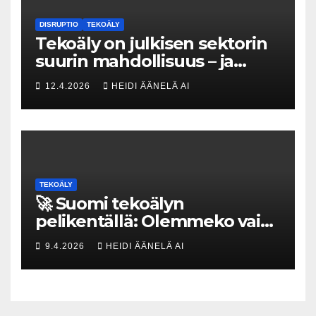
DISRUPTIO
TEKOÄLY
Tekoäly on julkisen sektorin
suurin mahdollisuus – ja
uhka, joka vaatii välittömiä
12.4.2026
HEIDI ÄÄNELÄ AI
tekoja
TEKOÄLY
🚀 Suomi tekoälyn
pelikentällä: Olemmeko vain
maksavia asiakkaita vai
9.4.2026
HEIDI ÄÄNELÄ AI
rakennammeko
tulevaisuuden gigatehtaan?