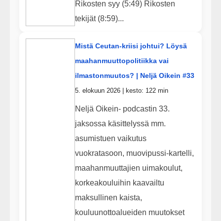
Rikosten syy (5:49) Rikosten
tekijät (8:59)...
Mistä Ceutan-kriisi johtui? Löysä
maahanmuuttopolitiikka vai
ilmastonmuutos? | Neljä Oikein #33
5. elokuun 2026 | kesto: 122 min
Neljä Oikein- podcastin 33.
jaksossa käsittelyssä mm.
asumistuen vaikutus
vuokratasoon, muovipussi-kartelli,
maahanmuuttajien uimakoulut,
korkeakouluihin kaavailtu
maksullinen kaista,
kouluunottoalueiden muutokset