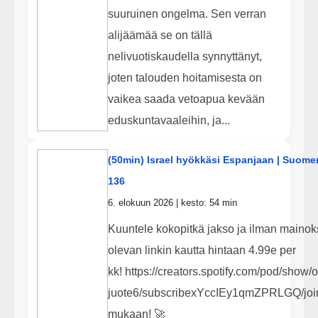
suuruinen ongelma. Sen verran
alijäämää se on tällä
nelivuotiskaudella synnyttänyt,
joten talouden hoitamisesta on
vaikea saada vetoapua kevään
eduskuntavaaleihin, ja...
(50min) Israel hyökkäsi Espanjaan | Suome
136
6. elokuun 2026 | kesto: 54 min
Kuuntele kokopitkä jakso ja ilman mainoks
olevan linkin kautta hintaan 4.99e per
kk! https://creators.spotify.com/pod/show/o
juote6/subscribexYccIEy1qmZPRLGQ/join
mukaan! 🚀