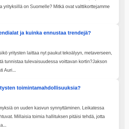
 yrityksillä on Suomelle? Mitkä ovat valttikorttejamme
rendialat ja kuinka ennustaa trendejä?
kö yritysten laittaa nyt paukut tekoälyyn, metaverseen,
tä tunnistaa tulevaisuudessa voittavan kortin?Jakson
i Auri...
yritysten toimintamahdollisuuksia?
ymyksiä on uuden kasvun synnyttäminen. Leikatessa
vat. Millaisia toimia hallituksen pitäisi tehdä, jotta
a...