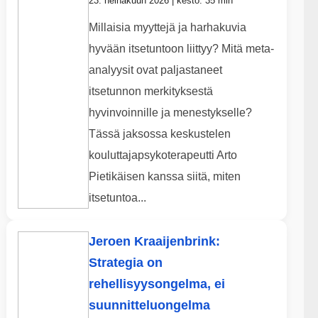
23. heinäkuun 2026 | kesto: 35 min
Millaisia myyttejä ja harhakuvia
hyvään itsetuntoon liittyy? Mitä meta-
analyysit ovat paljastaneet
itsetunnon merkityksestä
hyvinvoinnille ja menestykselle?
Tässä jaksossa keskustelen
kouluttajapsykoterapeutti Arto
Pietikäisen kanssa siitä, miten
itsetuntoa...
Jeroen Kraaijenbrink:
Strategia on
rehellisyysongelma, ei
suunnitteluongelma