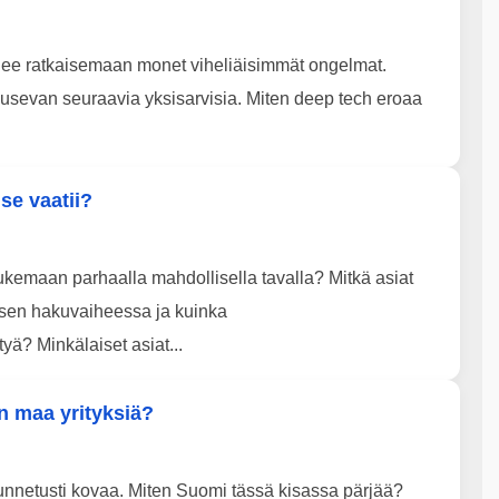
lee ratkaisemaan monet viheliäisimmät ongelmat.
usevan seuraavia yksisarvisia. Miten deep tech eroaa
 se vaatii?
tukemaan parhaalla mahdollisella tavalla? Mitkä asiat
tuksen hakuvaiheessa ja kuinka
yä? Minkälaiset asiat...
n maa yrityksiä?
tunnetusti kovaa. Miten Suomi tässä kisassa pärjää?