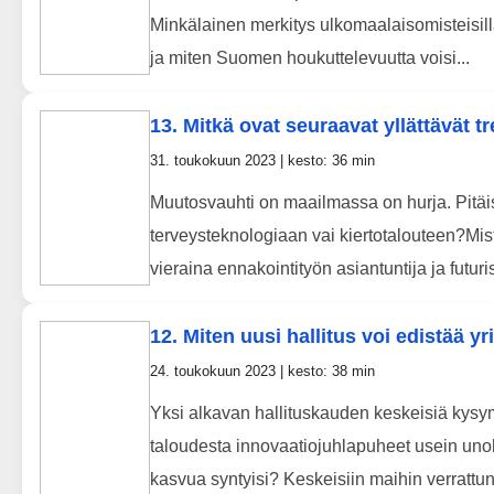
Minkälainen merkitys ulkomaalaisomisteisilla
ja miten Suomen houkuttelevuutta voisi...
13. Mitkä ovat seuraavat yllättävät t
31. toukokuun 2023 | kesto: 36 min
Muutosvauhti on maailmassa on hurja. Pitäisi
terveysteknologiaan vai kiertotalouteen?Mis
vieraina ennakointityön asiantuntija ja futurist
12. Miten uusi hallitus voi edistää 
24. toukokuun 2023 | kesto: 38 min
Yksi alkavan hallituskauden keskeisiä kys
taloudesta innovaatiojuhlapuheet usein unohtu
kasvua syntyisi? Keskeisiin maihin verrattun