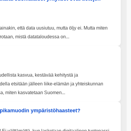
inakin, että data uusiutuu, mutta öljy ei. Mutta miten
otaan, mistä datataloudessa on...
llista kasvua, kestävää kehitystä ja
lla etsitään jälleen liike-elämän ja yhteiskunnan
a, miten kasvatetaan Suomen...
i pikamuodin ympäristöhaasteet?
Ei välttämättä, kun lasketaan digitaalinen tuotepassi