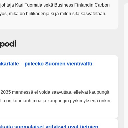
sjohtaja Kari Tuomala sekä Business Finlandin Carbon
ös, mikä on hiilikädenjälki ja miten sitä kasvatetaan.
upodi
artalle – piileekö Suomen vientivaltti
n 2035 mennessä ei voida saavuttaa, elleivät kaupungit
reella on kunnianhimoa ja kaupungin pyrkimyksenä onkin
aita suomalaiset yritykset ovat tietojen