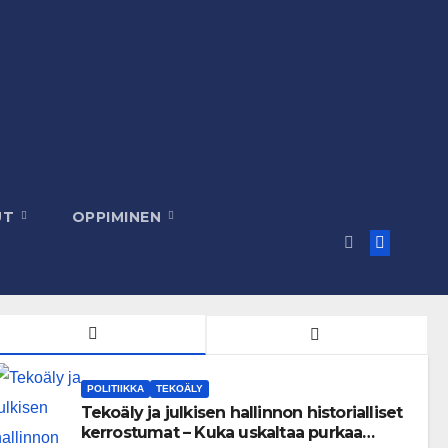
UT
OPPIMINEN
POLITIIKKA
TEKOÄLY
Tekoäly ja julkisen hallinnon historialliset
kerrostumat – Kuka uskaltaa purkaa