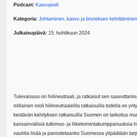
Podcast:
Kasvupodi
Kategoria:
Johtaminen, kasvu ja bisneksen kehittämine
Julkaisupäivä:
15. huhtikuun 2024
Tulevaisuus on hiilineutraali, ja ratkaisut sen saavuttam
millainen rooli hiilineutraaleilla ratkaisuilla todella on yri
kestävän kehityksen ratkaisuilla Suomen on tarkoitus mu
kansainvälisiä tutkimus- ja liiketoimintakumppanuuksia hi
vauhtia lisää ja panostetaanko Suomessa ylipäätään tarp