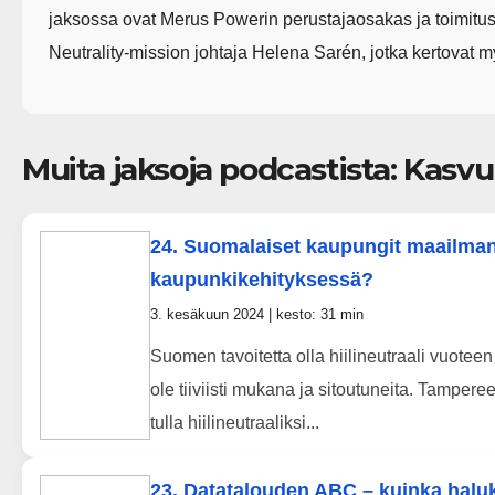
jaksossa ovat Merus Powerin perustajaosakas ja toimitu
Neutrality-mission johtaja Helena Sarén, jotka kertovat my
Muita jaksoja podcastista: Kasv
24. Suomalaiset kaupungit maailmank
kaupunkikehityksessä?
3. kesäkuun 2024 | kesto: 31 min
Suomen tavoitetta olla hiilineutraali vuotee
ole tiiviisti mukana ja sitoutuneita. Tampe
tulla hiilineutraaliksi...
23. Datatalouden ABC – kuinka halukk