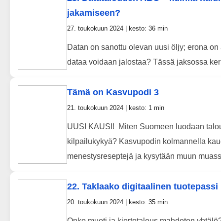
jakamiseen?
27. toukokuun 2024 | kesto: 36 min
Datan on sanottu olevan uusi öljy; erona on a
dataa voidaan jalostaa? Tässä jaksossa kerr
Tämä on Kasvupodi 3
21. toukokuun 2024 | kesto: 1 min
UUSI KAUSI! Miten Suomeen luodaan taloude
kilpailukykyä? Kasvupodin kolmannella kaude
menestysreseptejä ja kysytään muun muass
22. Taklaako digitaalinen tuotepass
20. toukokuun 2024 | kesto: 35 min
Onko muoti ja kiertotalous mahdoton yhtälö? 