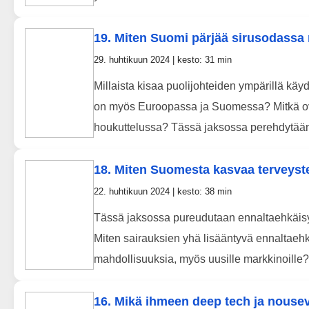
19. Miten Suomi pärjää sirusodassa
29. huhtikuun 2024 | kesto: 31 min
Millaista kisaa puolijohteiden ympärillä käy
on myös Euroopassa ja Suomessa? Mitkä ov
houkuttelussa? Tässä jaksossa perehdytään 
18. Miten Suomesta kasvaa terveyst
22. huhtikuun 2024 | kesto: 38 min
Tässä jaksossa pureudutaan ennaltaehkäisyn
Miten sairauksien yhä lisääntyvä ennaltaehkä
mahdollisuuksia, myös uusille markkinoill
16. Mikä ihmeen deep tech ja nousev