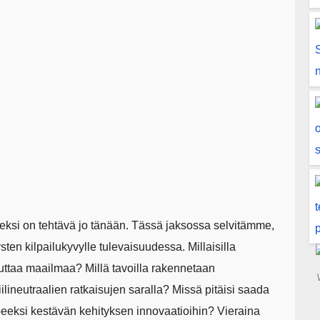
n
iseksi on tehtävä jo tänään. Tässä jaksossa selvitämme,
tysten kilpailukyvylle tulevaisuudessa. Millaisilla
uttaa maailmaa? Millä tavoilla rakennetaan
ilineutraalien ratkaisujen saralla? Missä pitäisi saada
eeksi kestävän kehityksen innovaatioihin? Vieraina