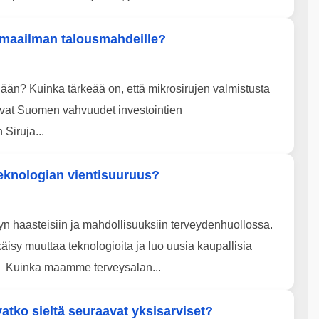
 maailman talousmahdeille?
dään? Kuinka tärkeää on, että mikrosirujen valmistusta
at Suomen vahvuudet investointien
Siruja...
eknologian vientisuuruus?
 haasteisiin ja mahdollisuuksiin terveydenhuollossa.
isy muuttaa teknologioita ja luo uusia kaupallisia
e? Kuinka maamme terveysalan...
atko sieltä seuraavat yksisarviset?