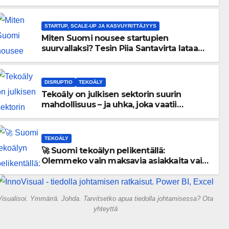
menneisyyden painolastin?
STARTUP, SCALE-UP JA KASVUYRITTÄJYYS
Miten Suomi nousee startupien
suurvallaksi? Tesin Piia Santavirta lataa
kovat luvut pöytään 🚀
DISRUPTIO
TEKOÄLY
Tekoäly on julkisen sektorin suurin
mahdollisuus – ja uhka, joka vaatii
välittömiä tekoja
TEKOÄLY
🚀 Suomi tekoälyn pelikentällä:
Olemmeko vain maksavia asiakkaita vai
rakennammeko tulevaisuuden
gigatehtaan?
Visualisoi. Ymmärrä. Johda. Tarvitsetko apua tiedolla johtamisessa? Ota
yhteyttä