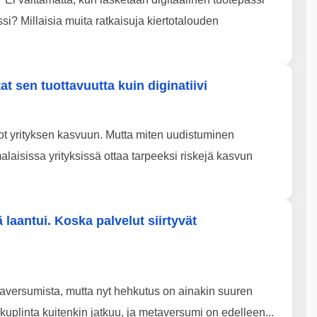
i? Millaisia muita ratkaisuja kiertotalouden
at sen tuottavuutta kuin diginatiivi
einot yrityksen kasvuun. Mutta miten uudistuminen
aisissa yrityksissä ottaa tarpeeksi riskejä kasvun
laantui. Koska palvelut siirtyvät
etaversumista, mutta nyt hehkutus on ainakin suuren
uplinta kuitenkin jatkuu, ja metaversumi on edelleen...