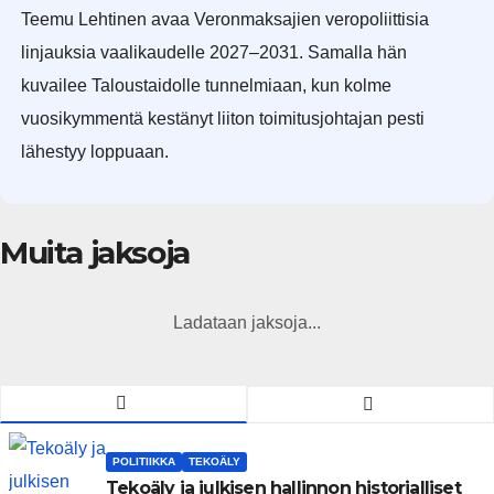
Teemu Lehtinen avaa Veronmaksajien veropoliittisia
linjauksia vaalikaudelle 2027–2031. Samalla hän
kuvailee Taloustaidolle tunnelmiaan, kun kolme
vuosikymmentä kestänyt liiton toimitusjohtajan pesti
lähestyy loppuaan.
Muita jaksoja
Ladataan jaksoja...
POLITIIKKA
TEKOÄLY
Tekoäly ja julkisen hallinnon historialliset