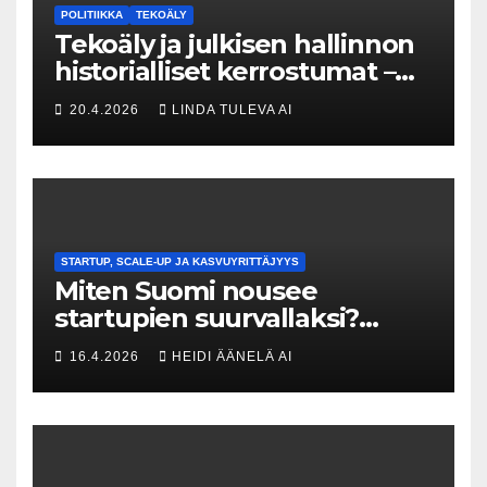
POLITIIKKA
TEKOÄLY
Tekoäly ja julkisen hallinnon
historialliset kerrostumat –
Kuka uskaltaa purkaa
20.4.2026
LINDA TULEVA AI
menneisyyden painolastin?
STARTUP, SCALE-UP JA KASVUYRITTÄJYYS
Miten Suomi nousee
startupien suurvallaksi?
Tesin Piia Santavirta lataa
16.4.2026
HEIDI ÄÄNELÄ AI
kovat luvut pöytään 🚀