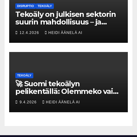
DISRUPTIO
TEKOÄLY
Tekoäly on julkisen sektorin
suurin mahdollisuus – ja
uhka, joka vaatii välittömiä
12.4.2026
HEIDI ÄÄNELÄ AI
tekoja
TEKOÄLY
🚀 Suomi tekoälyn
pelikentällä: Olemmeko vain
maksavia asiakkaita vai
9.4.2026
HEIDI ÄÄNELÄ AI
rakennammeko
tulevaisuuden gigatehtaan?