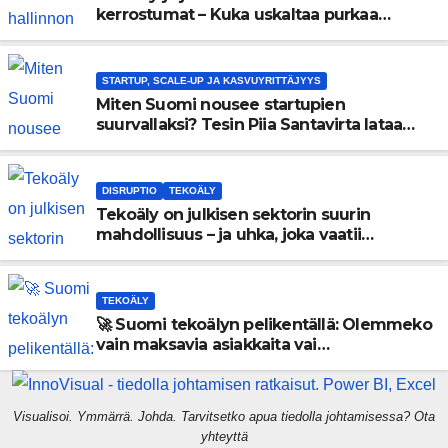
kerrostumat – Kuka uskaltaa purkaa
menneisyyden painolastin?
STARTUP, SCALE-UP JA KASVUYRITTÄJYYS
Miten Suomi nousee startupien
suurvallaksi? Tesin Piia Santavirta lataa
kovat luvut pöytään 🚀
DISRUPTIO
TEKOÄLY
Tekoäly on julkisen sektorin suurin
mahdollisuus – ja uhka, joka vaatii
välittömiä tekoja
TEKOÄLY
🚀 Suomi tekoälyn pelikentällä: Olemmeko
vain maksavia asiakkaita vai
rakennammeko tulevaisuuden
gigatehtaan?
Visualisoi. Ymmärrä. Johda. Tarvitsetko apua tiedolla johtamisessa? Ota
yhteyttä