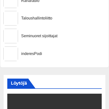
Raharadio
Taloushallintoliitto
Seminuoret sijoittajat
inderesPodi
Löytöjä