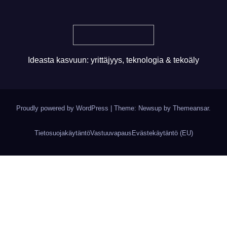
Ideasta kasvuun: yrittäjyys, teknologia & tekoäly
Proudly powered by WordPress
|
Theme: Newsup by
Themeansar
.
Tietosuojakäytäntö
Vastuuvapaus
Evästekäytäntö (EU)