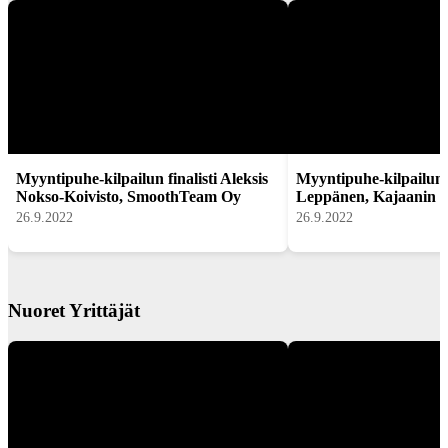
Myyntipuhe-kilpailun finalisti Aleksis
Myyntipuhe-kilpailun f
Nokso-Koivisto, SmoothTeam Oy
Leppänen, Kajaanin Ti
26.9.2022
26.9.2022
Nuoret Yrittäjät