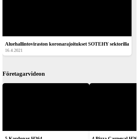
Aluehallintoviraston koronarajoitukset SOTEHY sektorilla
16.4.2021
Företagarvideon
5 Kardonar H264
4 Pizza Carneval H26