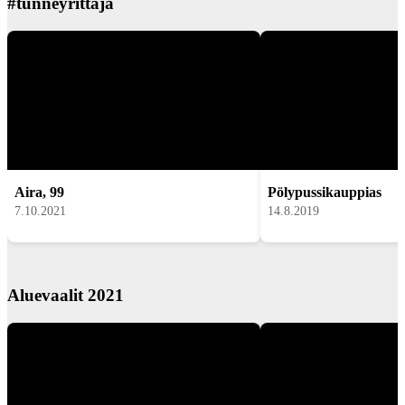
#tunneyrittäjä
Aira, 99
Pölypussikauppias
7.10.2021
14.8.2019
Aluevaalit 2021