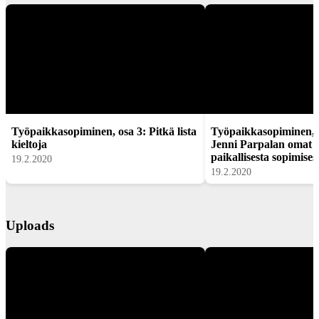
Työpaikkasopiminen, osa 3: Pitkä lista
Työpaikkasopiminen, o
kieltoja
Jenni Parpalan omat 
paikallisesta sopimises
19.2.2020
19.2.2020
Uploads