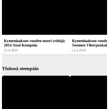
Kymenlaakson vuoden nuori yrittäjä
Kymenlaakson vuoden 
2014 Jussi Kumpula
Suomen Viherpeukalo
12.4.2019
12.4.2019
Yhdessä eteenpäin