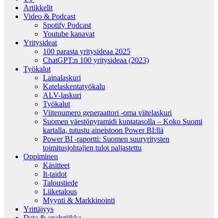
Artikkelit
Video & Podcast
Spotify Podcast
Youtube kanavat
Yritysideat
100 parasta yritysideaa 2025
ChatGPT:n 100 yritysideaa (2023)
Työkalut
Lainalaskuri
Katelaskentatyökalu
ALV-laskuri
Työkalut
Viitenumero generaattori -oma viitelaskuri
Suomen väestöpyramidi kuntatasolla – Koko Suomi
kartalla, tutustu aineistoon Power BI:llä
Power BI -raportti: Suomen suuryritysten
toimitusjohtajien tulot paljastettu
Oppiminen
Käsitteet
It-taidot
Taloustiede
Liiketalous
Myynti & Markkinointi
Yrittäjyys
Data & analytiikka