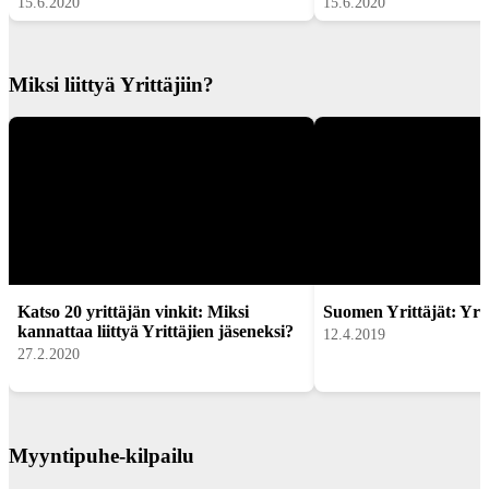
15.6.2020
15.6.2020
Miksi liittyä Yrittäjiin?
Katso 20 yrittäjän vinkit: Miksi
Suomen Yrittäjät: Yrit
kannattaa liittyä Yrittäjien jäseneksi?
12.4.2019
27.2.2020
Myyntipuhe-kilpailu