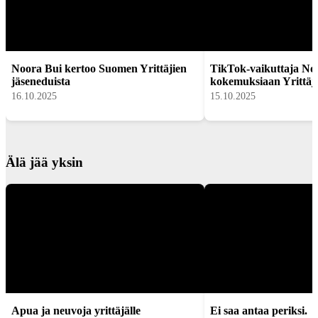
Noora Bui kertoo Suomen Yrittäjien
TikTok-vaikuttaja No
jäseneduista
kokemuksiaan Yrittäji
16.10.2025
15.10.2025
Älä jää yksin
Apua ja neuvoja yrittäjälle
Ei saa antaa periksi.