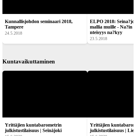
Kunnallisjohdon seminaari 2018,
ELPO 2018: Seina?jok
Tampere
mallia muille - Na?in 
nteisyys na?kyy
24.5.2018
23.5.2018
Kuntavaikuttaminen
Yrittäjien kuntabarometrin
Yrittäjien kuntabarom
julkistustilaisuus | Seinäjoki
julkistustilaisuus | Lie