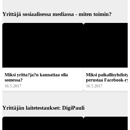
Yrittäjä sosiaalisessa mediassa - miten toimin?
Miksi yritta?ja?n kannattaa olla
Miksi paikallisyhdist
somessa?
perustaa Facebook-r
16.5.2017
16.5.2017
Yrittäjän laitetestaukset: DigiPauli