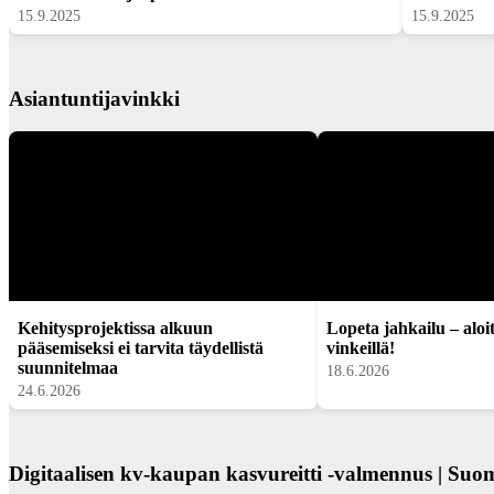
15.9.2025
15.9.2025
Asiantuntijavinkki
Kehitysprojektissa alkuun
Lopeta jahkailu – aloi
pääsemiseksi ei tarvita täydellistä
vinkeillä!
suunnitelmaa
18.6.2026
24.6.2026
Digitaalisen kv-kaupan kasvureitti -valmennus | Suom