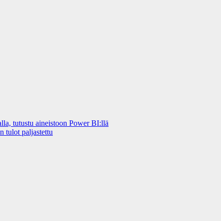
a, tutustu aineistoon Power BI:llä
 tulot paljastettu