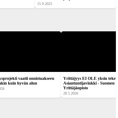
15.9.2025
ysprojekti vaatii onnistuakseen
Yrittäjyys EI OLE yksin tekem
kin kuin hyvän alun
Asiantuntijavinkki - Suomen
Yrittäjäopisto
026
28.5.2026