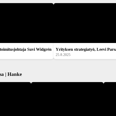
 toimitusjohtaja Suvi Widgrén
Yrityksen strategiatyö, Leevi Pars
25.8.2025
sa | Hanke