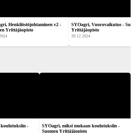
ri, Henkilöstöjohtaminen v2 -
SYOagri, Vuorovaikutus - Su
n Yrittäjäopisto
Yrittäjäopisto
2024
20.12.2024
koulutuksiin -
SYOagri, miksi mukaan koulutuksiin -
Suomen Yrittäjäopisto