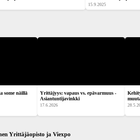
15.9.2025
ta some näillä
Yrittäjyys: vapaus vs. epävarmuus -
Kehit
Asiantuntijavinkki
muuta
17.6.2026
28.5.2
en Yrittäjäopisto ja Viexpo