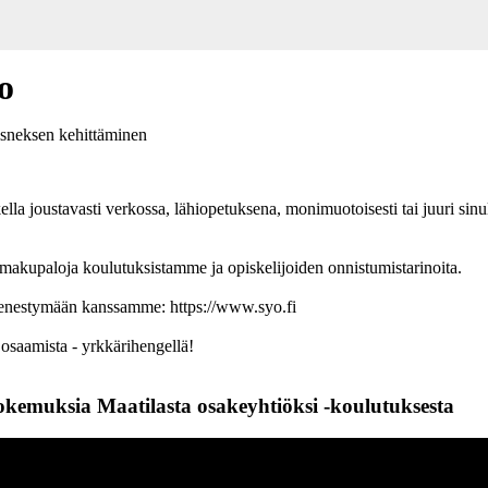
o
isneksen kehittäminen
lla joustavasti verkossa, lähiopetuksena, monimuotoisesti tai juuri sinu
kupaloja koulutuksistamme ja opiskelijoiden onnistumistarinoita.
menestymään kanssamme: https://www.syo.fi
 osaamista - yrkkärihengellä!
okemuksia Maatilasta osakeyhtiöksi -koulutuksesta