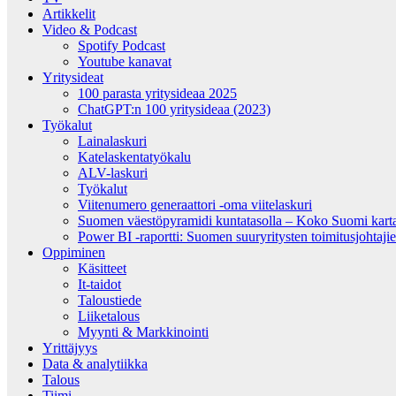
Artikkelit
Video & Podcast
Spotify Podcast
Youtube kanavat
Yritysideat
100 parasta yritysideaa 2025
ChatGPT:n 100 yritysideaa (2023)
Työkalut
Lainalaskuri
Katelaskentatyökalu
ALV-laskuri
Työkalut
Viitenumero generaattori -oma viitelaskuri
Suomen väestöpyramidi kuntatasolla – Koko Suomi kartall
Power BI -raportti: Suomen suuryritysten toimitusjohtajien
Oppiminen
Käsitteet
It-taidot
Taloustiede
Liiketalous
Myynti & Markkinointi
Yrittäjyys
Data & analytiikka
Talous
Tiimi