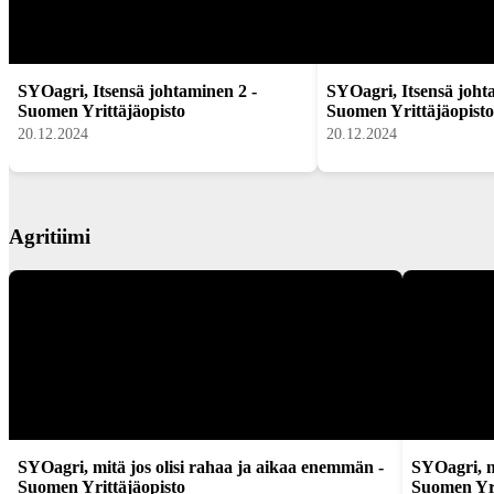
SYOagri, Itsensä johtaminen 2 -
SYOagri, Itsensä joht
Suomen Yrittäjäopisto
Suomen Yrittäjäopisto
20.12.2024
20.12.2024
Agritiimi
SYOagri, mitä jos olisi rahaa ja aikaa enemmän -
SYOagri, m
Suomen Yrittäjäopisto
Suomen Yri