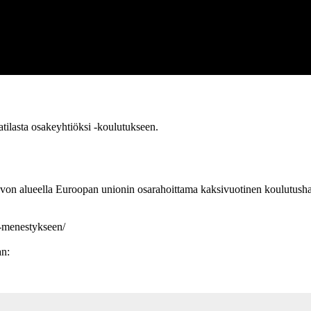
tilasta osakeyhtiöksi -koulutukseen.
von alueella Euroopan unionin osarahoittama kaksivuotinen koulutush
a-menestykseen/
an: