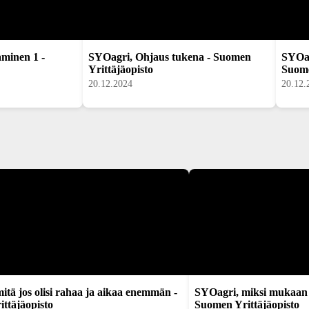
aminen 1 -
SYOagri, Ohjaus tukena - Suomen
SYOag
Yrittäjäopisto
Suome
20.12.2024
20.12.
itä jos olisi rahaa ja aikaa enemmän -
SYOagri, miksi mukaan 
ttäjäopisto
Suomen Yrittäjäopisto