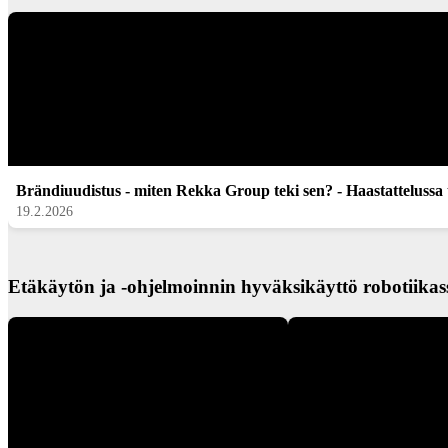
Brändiuudistus - miten Rekka Group teki sen? - Haastattelussa
19.2.2026
Etäkäytön ja -ohjelmoinnin hyväksikäyttö robotiikas