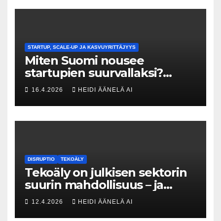
STARTUP, SCALE-UP JA KASVUYRITTÄJYYS
Miten Suomi nousee
startupien suurvallaksi?
Tesin Piia Santavirta lataa
16.4.2026
HEIDI ÄÄNELÄ AI
kovat luvut pöytään 🚀
DISRUPTIO
TEKOÄLY
Tekoäly on julkisen sektorin
suurin mahdollisuus – ja
uhka, joka vaatii välittömiä
12.4.2026
HEIDI ÄÄNELÄ AI
tekoja