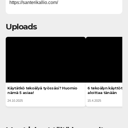
https://santerikallio.com/
Uploads
Käytätkö tekoälyä työssäsi? Huomio
6 tekoälyn käyttötap
nämä 5 asiaa!
aloittaa tänään
24.10.2025
15.4.2025