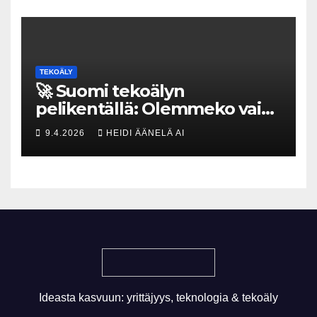
TEKOÄLY
🚀 Suomi tekoälyn
pelikentällä: Olemmeko vain
maksavia asiakkaita vai
9.4.2026
HEIDI ÄÄNELÄ AI
rakennammeko
tulevaisuuden gigatehtaan?
Ideasta kasvuun: yrittäjyys, teknologia & tekoäly