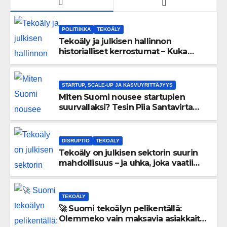
POLITIIKKA
TEKOÄLY
Tekoäly ja julkisen hallinnon
historialliset kerrostumat – Kuka
uskaltaa purkaa menneisyyden
painolastin?
STARTUP, SCALE-UP JA KASVUYRITTÄJYYS
Miten Suomi nousee startupien
suurvallaksi? Tesin Piia Santavirta
lataa kovat luvut pöytään 🚀
DISRUPTIO
TEKOÄLY
Tekoäly on julkisen sektorin suurin
mahdollisuus – ja uhka, joka vaatii
välittömiä tekoja
TEKOÄLY
🚀 Suomi tekoälyn pelikentällä:
Olemmeko vain maksavia asiakkaita