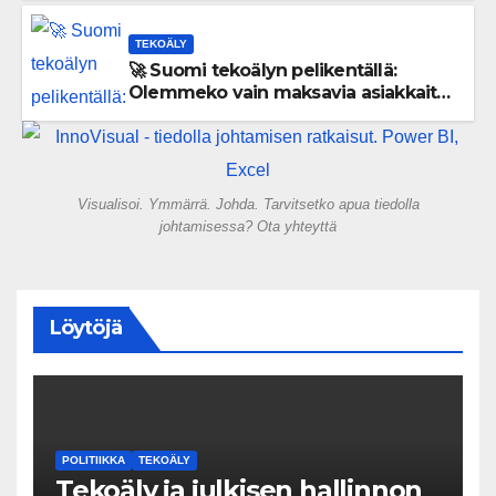
TEKOÄLY
🚀 Suomi tekoälyn pelikentällä:
Olemmeko vain maksavia asiakkaita
vai rakennammeko tulevaisuuden
gigatehtaan?
Visualisoi. Ymmärrä. Johda. Tarvitsetko apua tiedolla
johtamisessa? Ota yhteyttä
Löytöjä
POLITIIKKA
TEKOÄLY
Tekoäly ja julkisen hallinnon