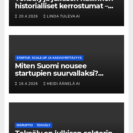
historialliset kerrostumat –
Kuka uskaltaa purkaa
20.4.2026
LINDA TULEVA AI
menneisyyden painolastin?
STARTUP, SCALE-UP JA KASVUYRITTÄJYYS
Miten Suomi nousee
startupien suurvallaksi?
Tesin Piia Santavirta lataa
16.4.2026
HEIDI ÄÄNELÄ AI
kovat luvut pöytään 🚀
DISRUPTIO
TEKOÄLY