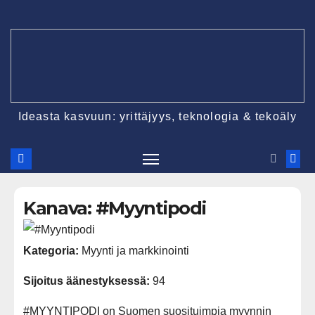
Ideasta kasvuun: yrittäjyys, teknologia & tekoäly
Kanava: #Myyntipodi
Kategoria:
Myynti ja markkinointi
Sijoitus äänestyksessä:
94
#MYYNTIPODI on Suomen suosituimpia myynnin