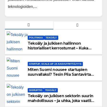
teknologioiden,...
POLITIIKKA
TEKOÄLY
Tekoäly ja julkisen hallinnon
historialliset kerrostumat – Kuka
uskaltaa purkaa menneisyyden
painolastin?
STARTUP, SCALE-UP JA KASVUYRITTÄJYYS
Miten Suomi nousee startupien
suurvallaksi? Tesin Piia Santavirta
lataa kovat luvut pöytään 🚀
DISRUPTIO
TEKOÄLY
Tekoäly on julkisen sektorin suurin
mahdollisuus – ja uhka, joka vaatii
välittömiä tekoja