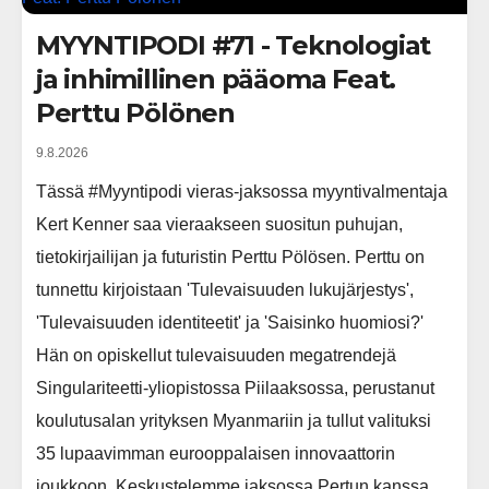
MYYNTIPODI #71 - Teknologiat
ja inhimillinen pääoma Feat.
Perttu Pölönen
9.8.2026
Tässä #Myyntipodi vieras-jaksossa myyntivalmentaja
Kert Kenner saa vieraakseen suositun puhujan,
tietokirjailijan ja futuristin Perttu Pölösen. Perttu on
tunnettu kirjoistaan 'Tulevaisuuden lukujärjestys',
'Tulevaisuuden identiteetit' ja 'Saisinko huomiosi?'
Hän on opiskellut tulevaisuuden megatrendejä
Singulariteetti-yliopistossa Piilaaksossa, perustanut
koulutusalan yrityksen Myanmariin ja tullut valituksi
35 lupaavimman eurooppalaisen innovaattorin
joukkoon. Keskustelemme jaksossa Pertun kanssa