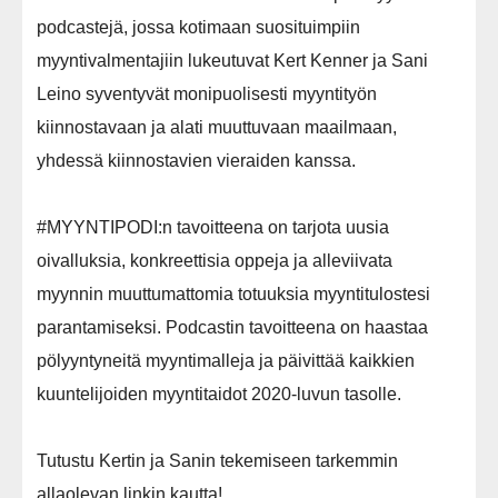
podcastejä, jossa kotimaan suosituimpiin
myyntivalmentajiin lukeutuvat Kert Kenner ja Sani
Leino syventyvät monipuolisesti myyntityön
kiinnostavaan ja alati muuttuvaan maailmaan,
yhdessä kiinnostavien vieraiden kanssa.
#MYYNTIPODI:n tavoitteena on tarjota uusia
oivalluksia, konkreettisia oppeja ja alleviivata
myynnin muuttumattomia totuuksia myyntitulostesi
parantamiseksi. Podcastin tavoitteena on haastaa
pölyyntyneitä myyntimalleja ja päivittää kaikkien
kuuntelijoiden myyntitaidot 2020-luvun tasolle.
Tutustu Kertin ja Sanin tekemiseen tarkemmin
allaolevan linkin kautta!