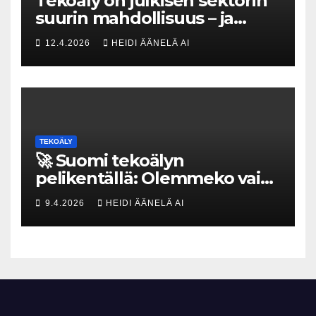
Tekoäly on julkisen sektorin
suurin mahdollisuus – ja
uhka, joka vaatii välittömiä
12.4.2026
HEIDI ÄÄNELÄ AI
tekoja
TEKOÄLY
🚀 Suomi tekoälyn
pelikentällä: Olemmeko vain
maksavia asiakkaita vai
9.4.2026
HEIDI ÄÄNELÄ AI
rakennammeko
tulevaisuuden gigatehtaan?