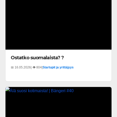
Ostatko suomalaista? ?
📅 16.05.2026
| 👁️ 804
|
Startupit ja yrittäjyys