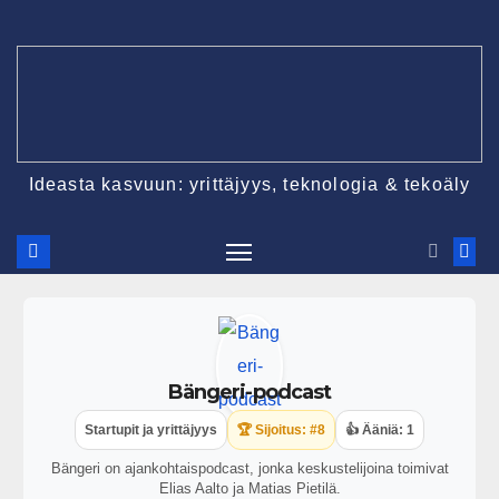
Ideasta kasvuun: yrittäjyys, teknologia & tekoäly
Bängeri-podcast
Startupit ja yrittäjyys
🏆 Sijoitus: #8
👍 Ääniä: 1
Bängeri on ajankohtaispodcast, jonka keskustelijoina toimivat
Elias Aalto ja Matias Pietilä.