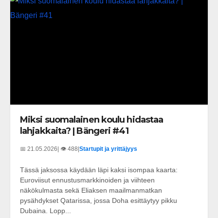
Miksi suomalainen koulu hidastaa
lahjakkaita? | Bängeri #41
📅 21.05.2026
| 👁️ 488
|
Startupit ja yrittäjyys
Tässä jaksossa käydään läpi kaksi isompaa kaarta:
Euroviisut ennustusmarkkinoiden ja viihteen
näkökulmasta sekä Eliaksen maailmanmatkan
pysähdykset Qatarissa, jossa Doha esittäytyy pikku
Dubaina. Lopp...