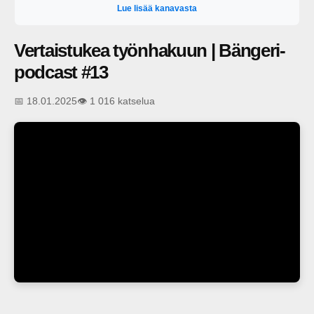
Lue lisää kanavasta
Vertaistukea työnhakuun | Bängeri-
podcast #13
📅 18.01.2025
👁️ 1 016 katselua