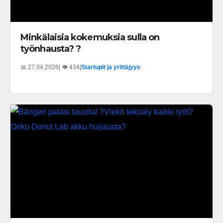
Minkälaisia kokemuksia sulla on
työnhausta? ?
📅 27.04.2026
| 👁️ 434
|
Startupit ja yrittäjyys