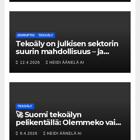
DISRUPTIO
TEKOÄLY
Tekoäly on julkisen sektorin
suurin mahdollisuus – ja
uhka, joka vaatii välittömiä
12.4.2026
HEIDI ÄÄNELÄ AI
tekoja
TEKOÄLY
🚀 Suomi tekoälyn
pelikentällä: Olemmeko vain
maksavia asiakkaita vai
9.4.2026
HEIDI ÄÄNELÄ AI
rakennammeko