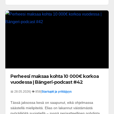
Perheesi maksaa kohta 10 000€ korkoa
vuodessa | Bängeri-podcast #42
📅 28.05.2026
| 👁️ 858
|
Startupit ja yrittäjyys
Tässä jaksossa kesä on saapunut, eikä ohjelmassa
säästellä mielipiteitä. Elias on lakannut väistämästä
pyöräilijöitä suojatiellä – syynä periaatteellinen pohdinta