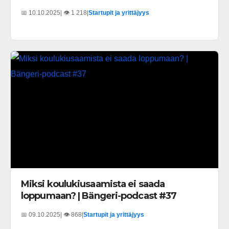
📅 10.10.2025
| 👁️ 1 218
|
Startupit ja yrittäjyys
Miksi koulukiusaamista ei saada
loppumaan? | Bängeri-podcast #37
📅 09.10.2025
| 👁️ 868
|
Startupit ja yrittäjyys