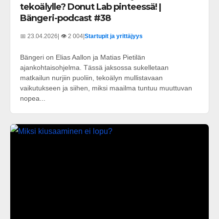
tekoälylle? Donut Lab pinteessä! |
Bängeri-podcast #38
📅 23.04.2026
| 👁️ 2 004
|
Startupit ja yrittäjyys
Bängeri on Elias Aallon ja Matias Pietilän
ajankohtaisohjelma. Tässä jaksossa sukelletaan
matkailun nurjiin puoliin, tekoälyn mullistavaan
vaikutukseen ja siihen, miksi maailma tuntuu muuttuvan
nopea...