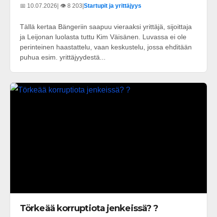
📅 10.07.2026
| 👁️ 8 203
|
Startupit ja yrittäjyys
Tällä kertaa Bängeriin saapuu vieraaksi yrittäjä, sijoittaja
ja Leijonan luolasta tuttu Kim Väisänen. Luvassa ei ole
perinteinen haastattelu, vaan keskustelu, jossa ehditään
puhua esim. yrittäjyydestä...
Törkeää korruptiota jenkeissä? ?