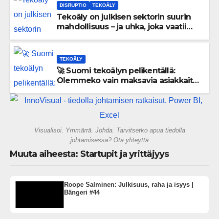
DISRUPTIO
TEKOÄLY
Tekoäly on julkisen sektorin suurin
mahdollisuus – ja uhka, joka vaatii
välittömiä tekoja
TEKOÄLY
🚀 Suomi tekoälyn pelikentällä:
Olemmeko vain maksavia asiakkaita
vai rakennammeko tulevaisuuden
gigatehtaan?
Visualisoi. Ymmärrä. Johda. Tarvitsetko apua tiedolla
johtamisessa? Ota yhteyttä
Muuta aiheesta: Startupit ja yrittäjyys
Roope Salminen: Julkisuus, raha ja isyys |
Bängeri #44