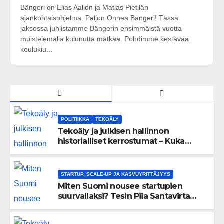
Bängeri on Elias Aallon ja Matias Pietilän
ajankohtaisohjelma. Paljon Onnea Bängeri! Tässä
jaksossa juhlistamme Bängerin ensimmäistä vuotta
muistelemalla kulunutta matkaa. Pohdimme kestävää
koulukiu...
POLITIIKKA
TEKOÄLY
Tekoäly ja julkisen hallinnon
historialliset kerrostumat – Kuka
uskaltaa purkaa menneisyyden
painolastin?
STARTUP, SCALE-UP JA KASVUYRITTÄJYYS
Miten Suomi nousee startupien
suurvallaksi? Tesin Piia Santavirta
lataa kovat luvut pöytään 🚀