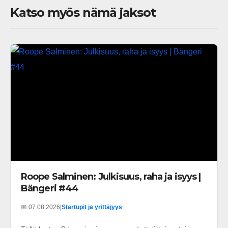
Katso myös nämä jaksot
Roope Salminen: Julkisuus, raha ja isyys |
Bängeri #44
📅 07.08.2026
|
Startupit ja yrittäjyys