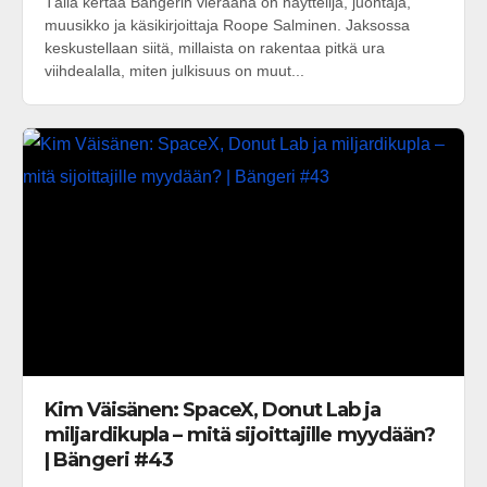
Tällä kertaa Bängerin vieraana on näyttelijä, juontaja,
muusikko ja käsikirjoittaja Roope Salminen. Jaksossa
keskustellaan siitä, millaista on rakentaa pitkä ura
viihdealalla, miten julkisuus on muut...
Kim Väisänen: SpaceX, Donut Lab ja
miljardikupla – mitä sijoittajille myydään?
| Bängeri #43