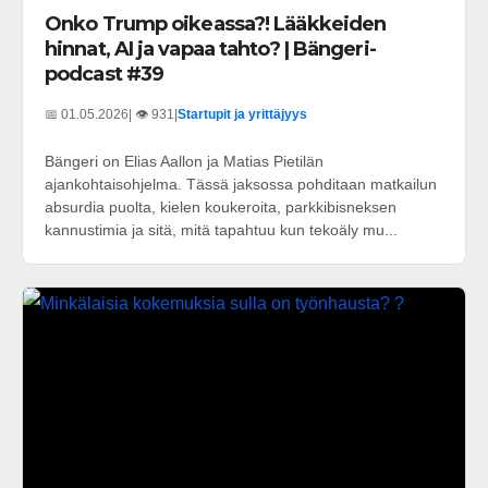
Onko Trump oikeassa?! Lääkkeiden
hinnat, AI ja vapaa tahto? | Bängeri-
podcast #39
📅 01.05.2026
| 👁️ 931
|
Startupit ja yrittäjyys
Bängeri on Elias Aallon ja Matias Pietilän
ajankohtaisohjelma. Tässä jaksossa pohditaan matkailun
absurdia puolta, kielen koukeroita, parkkibisneksen
kannustimia ja sitä, mitä tapahtuu kun tekoäly mu...