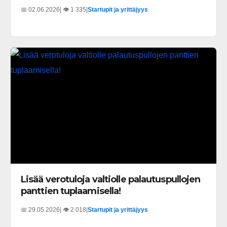
📅 02.06.2026
| 👁️ 1 335
|
Startupit ja yrittäjyys
Lisää verotuloja valtiolle palautuspullojen
panttien tuplaamisella!
📅 29.05.2026
| 👁️ 2 018
|
Startupit ja yrittäjyys