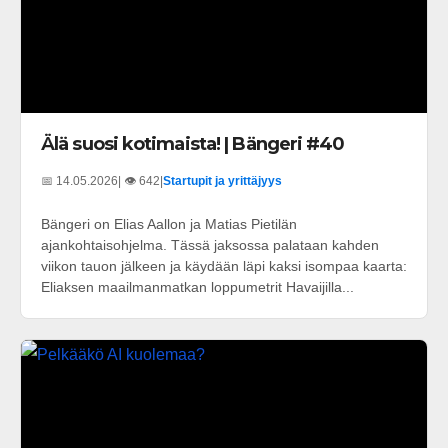
Älä suosi kotimaista! | Bängeri #40
📅 14.05.2026
| 👁️ 642
|
Startupit ja yrittäjyys
Bängeri on Elias Aallon ja Matias Pietilän
ajankohtaisohjelma. Tässä jaksossa palataan kahden
viikon tauon jälkeen ja käydään läpi kaksi isompaa kaarta:
Eliaksen maailmanmatkan loppumetrit Havaijilla...