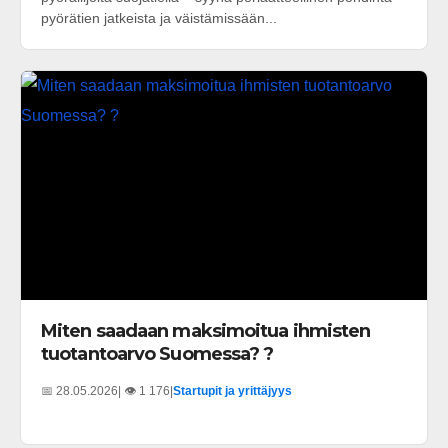
pyörätien jatkeista ja väistämissään...
Miten saadaan maksimoitua ihmisten
tuotantoarvo Suomessa? ?
📅 28.05.2026
| 👁️ 1 176
|
Startupit ja yrittäjyys