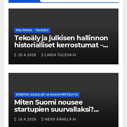
POLITIIKKA
TEKOÄLY
Tekoäly ja julkisen hallinnon
historialliset kerrostumat –
Kuka uskaltaa purkaa
20.4.2026
LINDA TULEVA AI
menneisyyden painolastin?
STARTUP, SCALE-UP JA KASVUYRITTÄJYYS
Miten Suomi nousee
startupien suurvallaksi?
Tesin Piia Santavirta lataa
16.4.2026
HEIDI ÄÄNELÄ AI
kovat luvut pöytään 🚀