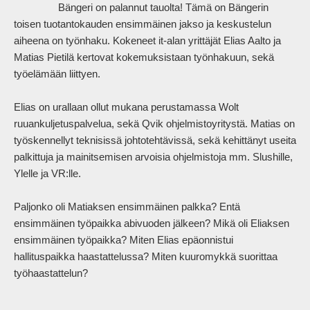
                Bängeri on palannut tauolta! Tämä on Bängerin 
toisen tuotantokauden ensimmäinen jakso ja keskustelun 
aiheena on työnhaku. Kokeneet it-alan yrittäjät Elias Aalto ja 
Matias Pietilä kertovat kokemuksistaan työnhakuun, sekä 
työelämään liittyen.

Elias on urallaan ollut mukana perustamassa Wolt 
ruuankuljetuspalvelua, sekä Qvik ohjelmistoyritystä. Matias on 
työskennellyt teknisissä johtotehtävissä, sekä kehittänyt useita 
palkittuja ja mainitsemisen arvoisia ohjelmistoja mm. Slushille, 
Ylelle ja VR:lle.

Paljonko oli Matiaksen ensimmäinen palkka? Entä 
ensimmäinen työpaikka abivuoden jälkeen? Mikä oli Eliaksen 
ensimmäinen työpaikka? Miten Elias epäonnistui 
hallituspaikka haastattelussa? Miten kuuromykkä suorittaa 
työhaastattelun?            