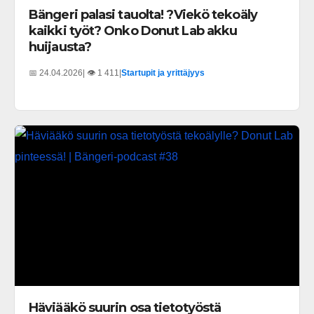
Bängeri palasi tauolta! ?Viekö tekoäly
kaikki työt? Onko Donut Lab akku
huijausta?
📅 24.04.2026
| 👁️ 1 411
|
Startupit ja yrittäjyys
Häviääkö suurin osa tietotyöstä