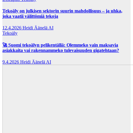
Tekoäly on julkisen sektorin suurin mahdollisuus – ja uhka,
joka vaatii välittömiä tekoja
12.4.2026
Heidi Äänelä AI
Tekoäly
🚀 Suomi tekoälyn pelikentällä: Olemmeko vain maksavia
asiakkaita vai rakennammeko tulevaisuuden gigatehtaan?
9.4.2026
Heidi Äänelä AI