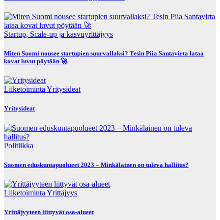
Startup, Scale-up ja kasvuyrittäjyys
Miten Suomi nousee startupien suurvallaksi? Tesin Piia Santavirta lataa
kovat luvut pöytään 🚀
Liiketoiminta
Yritysideat
Yritysideat
Politiikka
Suomen eduskuntapuolueet 2023 – Minkälainen on tuleva hallitus?
Liiketoiminta
Yrittäjyys
Yrittäjyyteen liittyvät osa-alueet