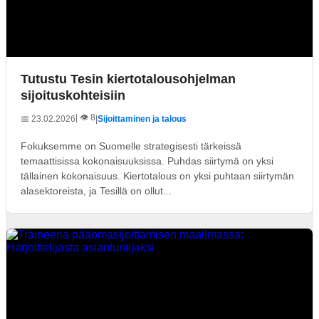
Tutustu Tesin kiertotalousohjelman
sijoituskohteisiin
| 👁️ 8
📅 23.02.2026
|
Sijoittaminen ja talous
Fokuksemme on Suomelle strategisesti tärkeissä
temaattisissa kokonaisuuksissa. Puhdas siirtymä on yksi
tällainen kokonaisuus. Kiertotalous on yksi puhtaan siirtymän
alasektoreista, ja Tesillä on ollut...