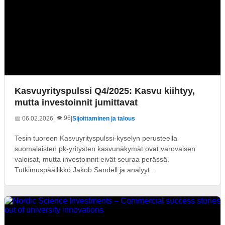
Kasvuyrityspulssi Q4/2025: Kasvu kiihtyy,
mutta investoinnit jumittavat
| 👁️ 96
📅 06.02.2026
|
Sijoittaminen ja talous
Tesin tuoreen Kasvuyrityspulssi-kyselyn perusteella
suomalaisten pk-yritysten kasvunäkymät ovat varovaisen
valoisat, mutta investoinnit eivät seuraa perässä.
Tutkimuspäällikkö Jakob Sandell ja analyyt...