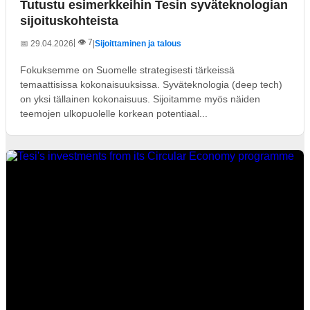
Tutustu esimerkkeihin Tesin syväteknologian
sijoituskohteista
| 👁️ 7
📅 29.04.2026
|
Sijoittaminen ja talous
Fokuksemme on Suomelle strategisesti tärkeissä
temaattisissa kokonaisuuksissa. Syväteknologia (deep tech)
on yksi tällainen kokonaisuus. Sijoitamme myös näiden
teemojen ulkopuolelle korkean potentiaal...