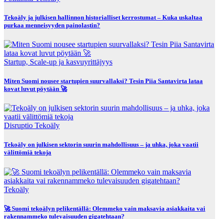
Tekoäly ja julkisen hallinnon historialliset kerrostumat – Kuka uskaltaa
purkaa menneisyyden painolastin?
Startup, Scale-up ja kasvuyrittäjyys
Miten Suomi nousee startupien suurvallaksi? Tesin Piia Santavirta lataa
kovat luvut pöytään 🚀
Disruptio
Tekoäly
Tekoäly on julkisen sektorin suurin mahdollisuus – ja uhka, joka vaatii
välittömiä tekoja
Tekoäly
🚀 Suomi tekoälyn pelikentällä: Olemmeko vain maksavia asiakkaita vai
rakennammeko tulevaisuuden gigatehtaan?