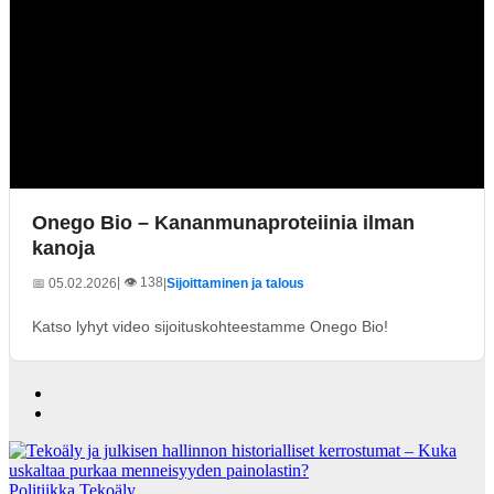
Onego Bio – Kananmunaproteiinia ilman
kanoja
| 👁️ 138
📅 05.02.2026
|
Sijoittaminen ja talous
Katso lyhyt video sijoituskohteestamme Onego Bio!
Politiikka
Tekoäly