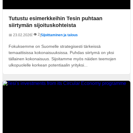
Tutustu esimerkkeihin Tesin puhtaan
siirtymän sijoituskohteista
| 👁️ 2
📅 23.02.2026
|
Sijoittaminen ja talous
Fokuksemme on Suomelle strategisesti tärkeissä
temaattisissa kokonaisuuksissa. Puhdas siirtymä on yksi
tällainen kokonaisuus. Sijoitamme myös näiden teemojen
ulkopuolelle korkean potentiaalin yrityksi...