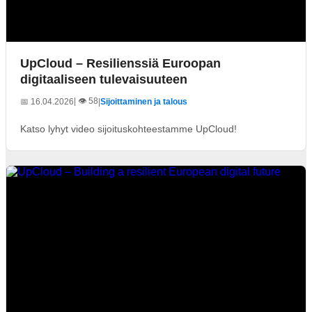
UpCloud – Resilienssiä Euroopan
digitaaliseen tulevaisuuteen
| 👁️ 58
📅 16.04.2026
|
Sijoittaminen ja talous
Katso lyhyt video sijoituskohteestamme UpCloud!