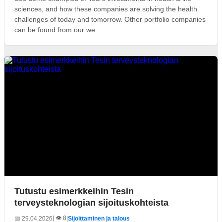
sciences, and how these companies are solving the health
challenges of today and tomorrow. Other portfolio companies
can be found from our we...
Tutustu esimerkkeihin Tesin
terveysteknologian sijoituskohteista
| 👁️ 8
📅 29.04.2026
|
Sijoittaminen ja talous