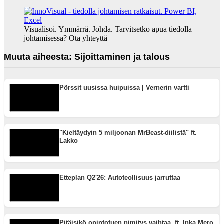
Visualisoi. Ymmärrä. Johda. Tarvitsetko apua tiedolla
johtamisessa? Ota yhteyttä
Muuta aiheesta: Sijoittaminen ja talous
Pörssit uusissa huipuissa | Vernerin vartti
"Kieltäydyin 5 miljoonan MrBeast-diilistä" ft.
Lakko
Etteplan Q2'26: Autoteollisuus jarruttaa
Pitäisikö opintotuen nimitys vaihtaa. ft. Inka Mero