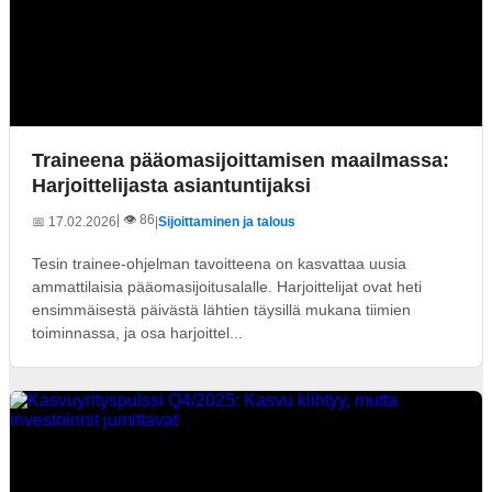
Traineena pääomasijoittamisen maailmassa:
Harjoittelijasta asiantuntijaksi
| 👁️ 86
📅 17.02.2026
|
Sijoittaminen ja talous
Tesin trainee-ohjelman tavoitteena on kasvattaa uusia
ammattilaisia pääomasijoitusalalle. Harjoittelijat ovat heti
ensimmäisestä päivästä lähtien täysillä mukana tiimien
toiminnassa, ja osa harjoittel...