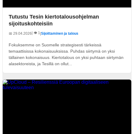
Tutustu Tesin kiertotalousohjelman
sijoituskohteisiin
| 👁️ 1
📅 29.04.2026
|
Sijoittaminen ja talous
Fokuksemme on Suomelle strategisesti tärkeissä
temaattisissa kokonaisuuksissa. Puhdas siirtymä on yksi
tällainen kokonaisuus. Kiertotalous on yksi puhtaan siirtymän
alasektoreista, ja Tesillä on ollut...