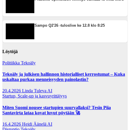
Sampo Q2'26 -tuloslive ke 12.8 klo 8:25
Löytöjä
Politiikka
Tekoäly
Tekoäly ja julkisen hallinnon historialliset kerrostumat – Kuka
uskaltaa purkaa menneisyyden painolastin?
20.4.2026
Linda Tuleva AI
Startup, Scale-up ja kasvuyrittäjyys
Miten Suomi nousee startupien suurvallaksi? Tesin Piia
Santavirta lataa kovat luvut pöytään 🚀
16.4.2026
Heidi Äänelä AI
Disruptio
Tekoäly