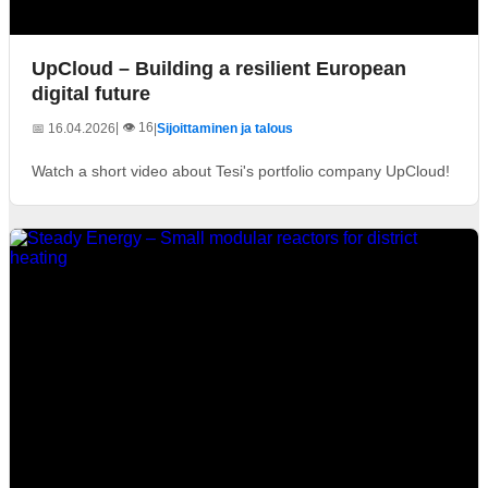
UpCloud – Building a resilient European
digital future
| 👁️ 16
📅 16.04.2026
|
Sijoittaminen ja talous
Watch a short video about Tesi's portfolio company UpCloud!