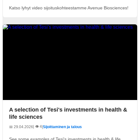
Katso lyhyt video sijoituskohteestamme Avenue Biosciences!
A selection of Tesi's investments in health &
life sciences
| 👁️ 4
📅 29.04.2026
|
Sijoittaminen ja talous
See some examples of Tesi's investments in health & life