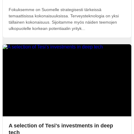
Fokuksemme on Suomelle strategisesti tärkeissä
temaattisissa kokonaisuuksissa. Terveysteknologia on yksi
tällainen kokonaisuus. Sijoitamme myös näiden teemojen
ulkopuolelle korkean potentiaalin yrityk...
A selection of Tesi's investments in deep
tech