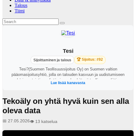
Talous
Tiimi
Tesi
🏆 Sijoitus: #92
Sijoittaminen ja talous
Tesi?(Suomen Teollisuussijoitus Oy) on Suomen valtion
pääomasijoitusyhtiö, jolla on talouden kasvuun ja uudistumiseen
sekä investointien edistämiseen keskittyvä teollisuuspoliittinen
Lue lisää kanavasta
tehtävä.?Sijoitamme markkinaehtoisesti pääomasijoitusrahastoihin ja
suoraan kasvuyrityksiin.?
Tekoäly on yhtä hyvä kuin sen alla
oleva data
📅 27.05.2026
👁️ 13 katselua