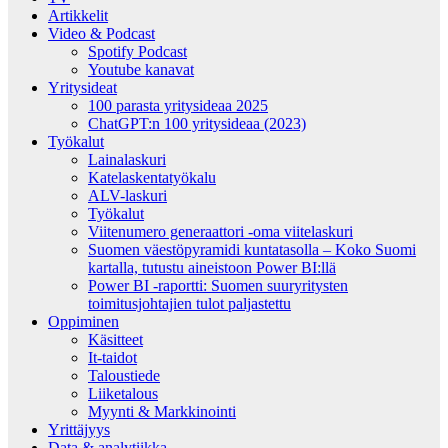
Artikkelit
Video & Podcast
Spotify Podcast
Youtube kanavat
Yritysideat
100 parasta yritysideaa 2025
ChatGPT:n 100 yritysideaa (2023)
Työkalut
Lainalaskuri
Katelaskentatyökalu
ALV-laskuri
Työkalut
Viitenumero generaattori -oma viitelaskuri
Suomen väestöpyramidi kuntatasolla – Koko Suomi
kartalla, tutustu aineistoon Power BI:llä
Power BI -raportti: Suomen suuryritysten
toimitusjohtajien tulot paljastettu
Oppiminen
Käsitteet
It-taidot
Taloustiede
Liiketalous
Myynti & Markkinointi
Yrittäjyys
Data & analytiikka