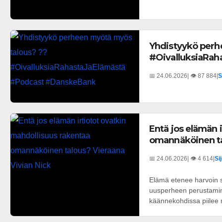
Yhdistyykö perh
#OivalluksiaRa
📅 24.06.2026
| 👁️ 87 884
|
S
Entä jos elämän 
omannäköinen ta
📅 24.06.2026
| 👁️ 4 614
|
Si
Elämä etenee harvoin s
uusperheen perustamine
käännekohdissa piilee 