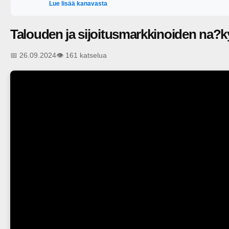
Lue lisää kanavasta
ja rakentaa taloudellista mielenrauhaa. Oivalla mahdollisuute
Talouden ja sijoitusmarkkinoiden na?k
📅 26.09.2024
👁️ 161 katselua