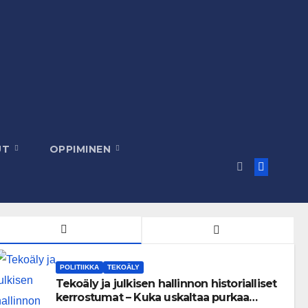
UT
OPPIMINEN
POLITIIKKA
TEKOÄLY
Tekoäly ja julkisen hallinnon historialliset
kerrostumat – Kuka uskaltaa purkaa