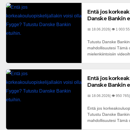
Entä jos korkeako
Danske Bankin e
📅 18.06.2026
| 👁️ 1 003 5
Tutustu Danske Bankin 
mahdollisuutesi Tämä 
mielenkiintoisiin video
Entä jos korkeako
Danske Bankin e
📅 18.06.2026
| 👁️ 950 765
|
Entä jos korkeakouluopi
Tutustu Danske Bankin 
mahdollisuutesi Tämä 