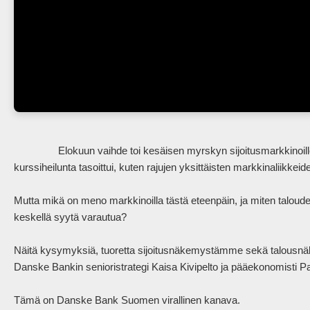
                Elokuun vaihde toi kesäisen myrskyn sijoitusmarkkinoille – ainakin hetkellisesti. Myrsky kuitenkin laantui ja 
kurssiheilunta tasoittui, kuten rajujen yksittäisten markkinaliikkeid
Mutta mikä on meno markkinoilla tästä eteenpäin, ja miten taloude
keskellä syytä varautua?

Näitä kysymyksiä, tuoretta sijoitusnäkemystämme sekä talousnäk
Danske Bankin senioristrategi Kaisa Kivipelto ja pääekonomisti Pa
Tämä on Danske Bank Suomen virallinen kanava.
