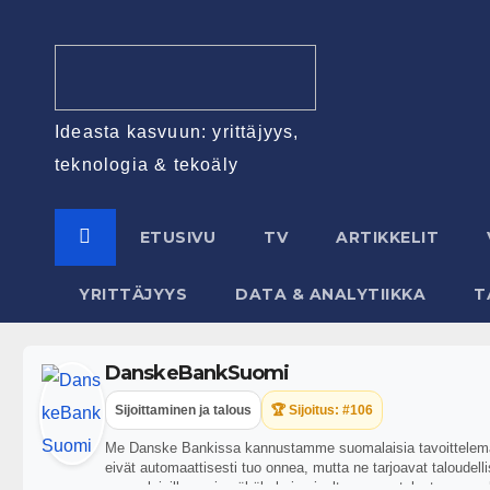
Ideasta kasvuun: yrittäjyys,
teknologia & tekoäly
ETUSIVU
TV
ARTIKKELIT
YRITTÄJYYS
DATA & ANALYTIIKKA
T
DanskeBankSuomi
Sijoittaminen ja talous
🏆 Sijoitus: #106
Me Danske Bankissa kannustamme suomalaisia tavoittelemaan
eivät automaattisesti tuo onnea, mutta ne tarjoavat taloudel
suomalaisille uusia näkökulmia oivaltaa oman taloutensa ma