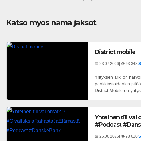
Katso myös nämä jaksot
District mobile
📅 23.07.2026
| 👁️ 93 348
|
S
Yrityksen arki on harvo
pankkiasioidenkin pitää 
District Mobile on yritys
Yhteinen tili va
#Podcast #Dan
📅 26.06.2026
| 👁️ 98 610
|
S