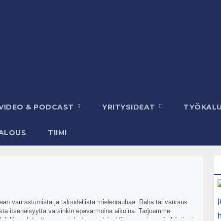
VIDEO & PODCAST
YRITYSIDEAT
TYÖKAL
ALOUS
TIIMI
 vaurastumista ja taloudellista mielenrauhaa. Raha tai vauraus
lista itsenäisyyttä varsinkin epävarmoina aikoina. Tarjoamme
hdollisuudet, ottaa oma taloutensa yhä aktiivisemmin omiin käsiinsä