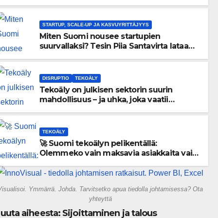
menneisyyden painolastin?
STARTUP, SCALE-UP JA KASVUYRITTÄJYYS
Miten Suomi nousee startupien
suurvallaksi? Tesin Piia Santavirta lataa
kovat luvut pöytään 🚀
DISRUPTIO
TEKOÄLY
Tekoäly on julkisen sektorin suurin
mahdollisuus – ja uhka, joka vaatii
välittömiä tekoja
TEKOÄLY
🚀 Suomi tekoälyn pelikentällä:
Olemmeko vain maksavia asiakkaita vai
rakennammeko tulevaisuuden
gigatehtaan?
Visualisoi. Ymmärrä. Johda. Tarvitsetko apua tiedolla johtamisessa? Ota
yhteyttä
uuta aiheesta: Sijoittaminen ja talous