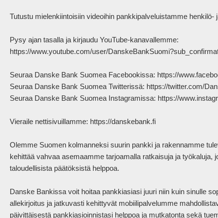
Tutustu mielenkiintoisiin videoihin pankkipalveluistamme henkilö- ja
Pysy ajan tasalla ja kirjaudu YouTube-kanavallemme:

https://www.youtube.com/user/DanskeBankSuomi?sub_confirmat
Seuraa Danske Bank Suomea Facebookissa: https://www.faceb
Seuraa Danske Bank Suomea Twitterissä: https://twitter.com/Da
Seuraa Danske Bank Suomea Instagramissa: https://www.instag
Vieraile nettisivuillamme: https://danskebank.fi

Olemme Suomen kolmanneksi suurin pankki ja rakennamme tuleva
kehittää vahvaa asemaamme tarjoamalla ratkaisuja ja työkaluja, jotk
taloudellisista päätöksistä helppoa. 

Danske Bankissa voit hoitaa pankkiasiasi juuri niin kuin sinulle 
allekirjoitus ja jatkuvasti kehittyvät mobiilipalvelumme mahdollist