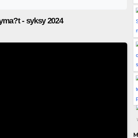
si
yma?t - syksy 2024
M