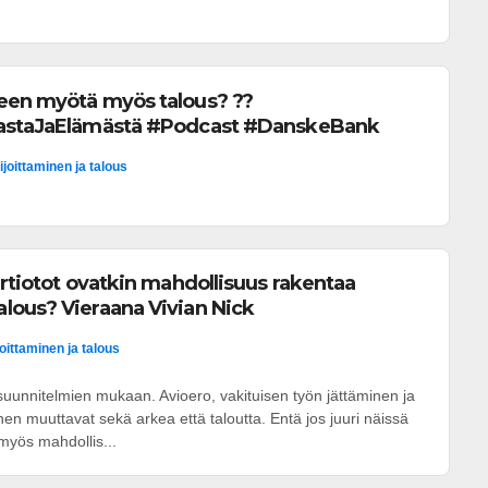
een myötä myös talous? ??
hastaJaElämästä #Podcast #DanskeBank
ijoittaminen ja talous
irtiotot ovatkin mahdollisuus rakentaa
lous? Vieraana Vivian Nick
joittaminen ja talous
uunnitelmien mukaan. Avioero, vakituisen työn jättäminen ja
n muuttavat sekä arkea että taloutta. Entä jos juuri näissä
myös mahdollis...