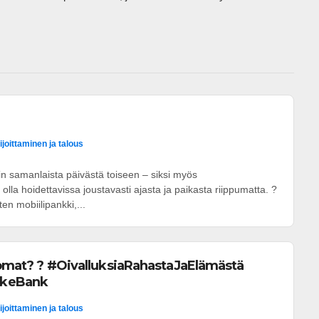
ijoittaminen ja talous
in samanlaista päivästä toiseen – siksi myös
olla hoidettavissa joustavasti ajasta ja paikasta riippumatta. ?
ten mobiilipankki,...
i omat? ? #OivalluksiaRahastaJaElämästä
skeBank
ijoittaminen ja talous