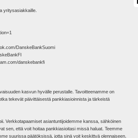
 yritysasiakkaille.

ion=1

ook.com/DanskeBankSuomi

nskeBankFI

ram.com/danskebankfi

isuuden kasvun hyvälle perustalle. Tavoitteenamme on 
a tekevät päivittäisestä pankkiasioinnista ja tärkeistä 
sopii. Verkkotapaamiset asiantuntijoidemme kanssa, sähköinen 
avat sen, että voit hoitaa pankkiasioitasi missä haluat. Teemme 
päivittäisestä pankkiasioinnistasi helppoa ja mutkatonta sekä tuemme suurissa päätöksissä, jotta sinä voit kesk