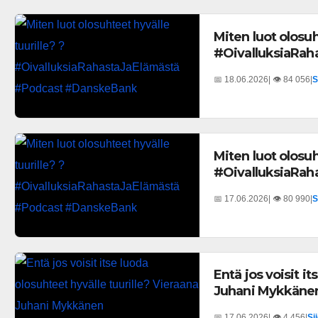
Miten luot olosuh
#OivalluksiaRa
📅 18.06.2026
| 👁️ 84 056
|
S
Miten luot olosuh
#OivalluksiaRa
📅 17.06.2026
| 👁️ 80 990
|
S
Entä jos voisit i
Juhani Mykkäne
📅 17.06.2026
| 👁️ 4 456
|
Si