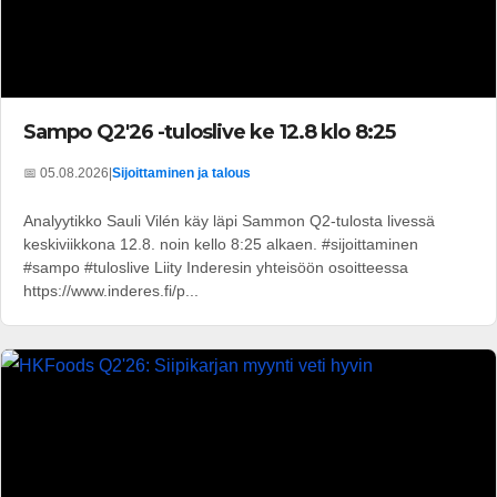
Sampo Q2'26 -tuloslive ke 12.8 klo 8:25
📅 05.08.2026
|
Sijoittaminen ja talous
Analyytikko Sauli Vilén käy läpi Sammon Q2-tulosta livessä
keskiviikkona 12.8. noin kello 8:25 alkaen. #sijoittaminen
#sampo #tuloslive Liity Inderesin yhteisöön osoitteessa
https://www.inderes.fi/p...