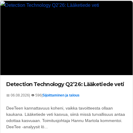
Detection Technology Q2’26: Lääketiede veti
📅 06.08.2026
| 👁️ 596
|
Sijoittaminen ja talous
DeeTeen kannattavuus koheni, vaikka tavoitteesta ollaan
kaukana. Lääketiede veti kasvua, siinä missä turvallisuus antaa
odottaa kasvuaan. Toimitusjohtaja Hannu Martola kommentoi.
DeeTee -analyysit lö...