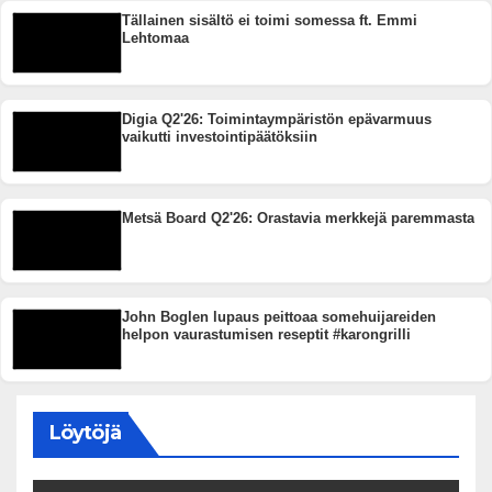
Tällainen sisältö ei toimi somessa ft. Emmi
Lehtomaa
Digia Q2'26: Toimintaympäristön epävarmuus
vaikutti investointipäätöksiin
Metsä Board Q2'26: Orastavia merkkejä paremmasta
John Boglen lupaus peittoaa somehuijareiden
helpon vaurastumisen reseptit #karongrilli
Löytöjä