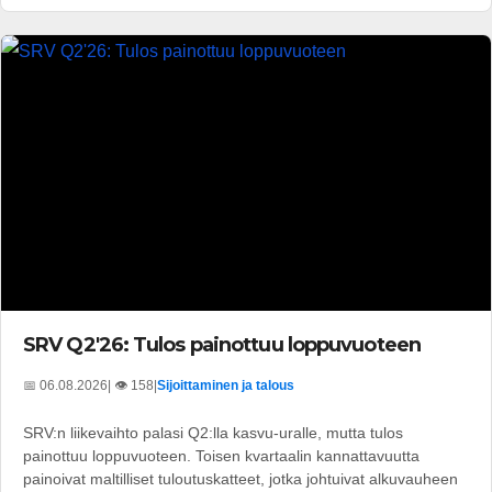
SRV Q2'26: Tulos painottuu loppuvuoteen
📅 06.08.2026
| 👁️ 158
|
Sijoittaminen ja talous
SRV:n liikevaihto palasi Q2:lla kasvu-uralle, mutta tulos
painottuu loppuvuoteen. Toisen kvartaalin kannattavuutta
painoivat maltilliset tuloutuskatteet, jotka johtuivat alkuvauheen