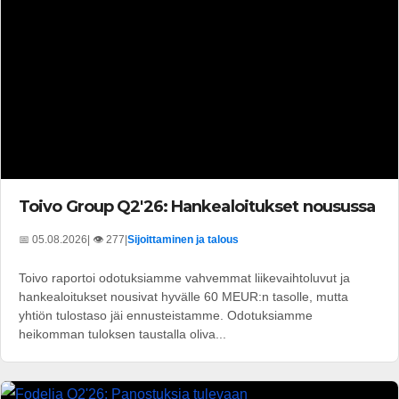
Toivo Group Q2'26: Hankealoitukset nousussa
📅 05.08.2026
| 👁️ 277
|
Sijoittaminen ja talous
Toivo raportoi odotuksiamme vahvemmat liikevaihtoluvut ja
hankealoitukset nousivat hyvälle 60 MEUR:n tasolle, mutta
yhtiön tulostaso jäi ennusteistamme. Odotuksiamme
heikomman tuloksen taustalla oliva...