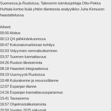
Suomessa ja Ruotsissa. Talenomin toimitusjohtaja Otto-Pekka 
Huhtala kertoo lisää yhtiön tilanteesta analyytikko Juha Kinnusen 
haastattelussa.

Aiheet:

00:00 Aloitus

00:13 Q4 pähkinänkuoressa

00:47 Kokonaismarkkinan kehitys

02:03 Volyymien normalisoituminen

03:37 Suomen kannattavuus

04:26 Ruotsin liiketoiminta

08:18 Haasteet integraatiossa

09:19 Uusmyynti Ruotsissa

10:48 Kulurakenne ja resurssitilanne

12:07 Espanjan tilanne

14:16 Espanjan kannattavuusparannus

15:41 Taseasema

16:57 Ohjelmistoliiketoiminta

20:50 Vuoden 2025 näkymät
