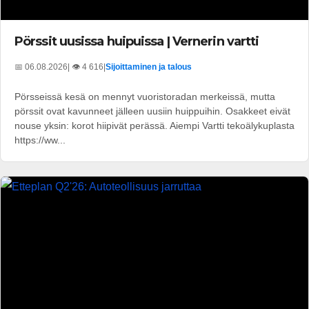
Pörssit uusissa huipuissa | Vernerin vartti
📅 06.08.2026
| 👁️ 4 616
|
Sijoittaminen ja talous
Pörsseissä kesä on mennyt vuoristoradan merkeissä, mutta
pörssit ovat kavunneet jälleen uusiin huippuihin. Osakkeet eivät
nouse yksin: korot hiipivät perässä. Aiempi Vartti tekoälykuplasta
https://ww...