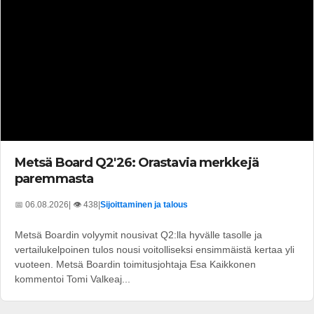
Metsä Board Q2'26: Orastavia merkkejä
paremmasta
📅 06.08.2026
| 👁️ 438
|
Sijoittaminen ja talous
Metsä Boardin volyymit nousivat Q2:lla hyvälle tasolle ja
vertailukelpoinen tulos nousi voitolliseksi ensimmäistä kertaa yli
vuoteen. Metsä Boardin toimitusjohtaja Esa Kaikkonen
kommentoi Tomi Valkeaj...