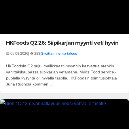
HKFoods Q2'26: Siipikarjan myynti veti hyvin
📅 05.08.2026
| 👁️ 283
|
Sijoittaminen ja talous
HKFoodsin Q2 sujui mallikkaasti myynnin kasvettua etenkin
vähittäiskaupassa siipikarjan vetämänä. Myös Food service -
puolella kysyntä oli hyvällä tasolla. HKFoodsin toimitusjohtaja
Juha Ruohola kommen...