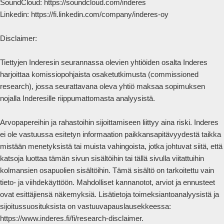
SoundCloud: https://soundcloud.com/inderes

Linkedin: https://fi.linkedin.com/company/inderes-oy

Disclaimer:

Tiettyjen Inderesin seurannassa olevien yhtiöiden osalta Inderes 
harjoittaa komissiopohjaista osaketutkimusta (commissioned 
research), jossa seurattavana oleva yhtiö maksaa sopimuksen 
nojalla Inderesille riippumattomasta analyysistä.

Arvopapereihin ja rahastoihin sijoittamiseen liittyy aina riski. Inderes 
ei ole vastuussa esitetyn informaation paikkansapitävyydestä taikka 
mistään menetyksistä tai muista vahingoista, jotka johtuvat siitä, että 
katsoja luottaa tämän sivun sisältöihin tai tällä sivulla viitattuihin 
kolmansien osapuolien sisältöihin. Tämä sisältö on tarkoitettu vain 
tieto- ja viihdekäyttöön. Mahdolliset kannanotot, arviot ja ennusteet 
ovat esittäjiensä näkemyksiä. Lisätietoja toimeksiantoanalyysistä ja 
sijoitussuosituksista on vastuuvapauslausekkeessa: 
https://www.inderes.fi/fi/research-disclaimer.
