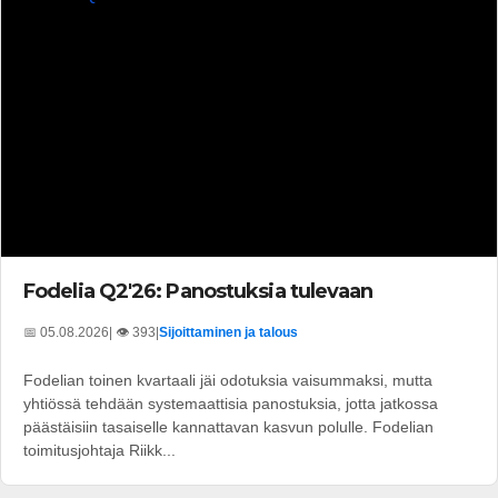
Fodelia Q2'26: Panostuksia tulevaan
📅 05.08.2026
| 👁️ 393
|
Sijoittaminen ja talous
Fodelian toinen kvartaali jäi odotuksia vaisummaksi, mutta
yhtiössä tehdään systemaattisia panostuksia, jotta jatkossa
päästäisiin tasaiselle kannattavan kasvun polulle. Fodelian
toimitusjohtaja Riikk...