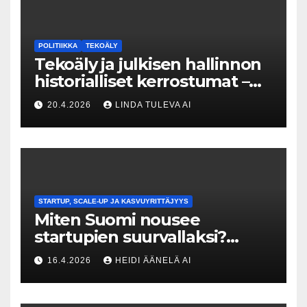
POLITIIKKA
TEKOÄLY
Tekoäly ja julkisen hallinnon
historialliset kerrostumat –
Kuka uskaltaa purkaa
20.4.2026
LINDA TULEVA AI
menneisyyden painolastin?
STARTUP, SCALE-UP JA KASVUYRITTÄJYYS
Miten Suomi nousee
startupien suurvallaksi?
Tesin Piia Santavirta lataa
16.4.2026
HEIDI ÄÄNELÄ AI
kovat luvut pöytään 🚀