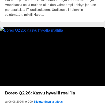
Amerikassa sekä muiden alueiden vaimeampi kehitys johtuen
panostuksista IT-uudistukseen. Uudistus oli kuitenkin
välttämätön, mikäli Harvi...
Boreo Q2'26: Kasvu hyvällä mallilla
📅 06.08.2026
| 👁️ 200
|
Sijoittaminen ja talous