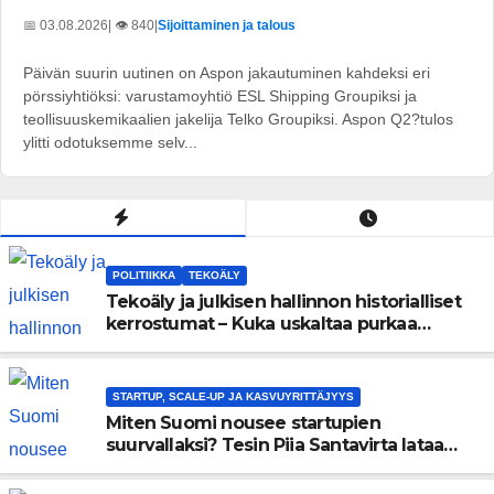
📅 03.08.2026
| 👁️ 840
|
Sijoittaminen ja talous
Päivän suurin uutinen on Aspon jakautuminen kahdeksi eri
pörssiyhtiöksi: varustamoyhtiö ESL Shipping Groupiksi ja
teollisuuskemikaalien jakelija Telko Groupiksi. Aspon Q2?tulos
ylitti odotuksemme selv...
POLITIIKKA
TEKOÄLY
Tekoäly ja julkisen hallinnon historialliset
kerrostumat – Kuka uskaltaa purkaa
menneisyyden painolastin?
STARTUP, SCALE-UP JA KASVUYRITTÄJYYS
Miten Suomi nousee startupien
suurvallaksi? Tesin Piia Santavirta lataa
kovat luvut pöytään 🚀