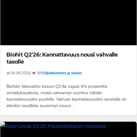
Biohit Q2'26: Kannattavuus nousi vahvalle
tasolle
📅 05.08.2026
| 👁️ 389
|
Sijoittaminen ja talous
Biohitin liikevaihto kasvoi Q2:lla vajaat 6% prosenttia
vertailukaudesta, mutta vahvempi suoritus nähtiin
kannattavuuden puolella. Vahvan kannattavuuden taustalla oli
etenkin tavallista suurempi osuus...