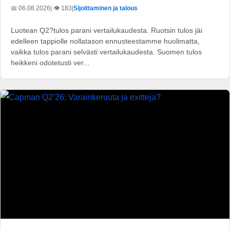
📅 06.08.2026
| 👁️ 183
|
Sijoittaminen ja talous
Luotean Q2?tulos parani vertailukaudesta. Ruotsin tulos jäi
edelleen tappiolle nollatason ennusteestamme huolimatta,
vaikka tulos parani selvästi vertailukaudesta. Suomen tulos
heikkeni odotetusti ver...