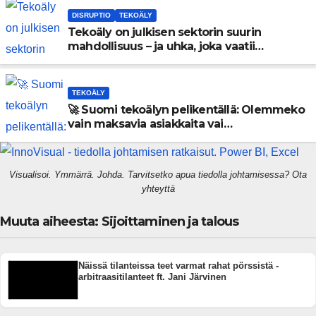
DISRUPTIO
TEKOÄLY
Tekoäly on julkisen sektorin suurin
mahdollisuus – ja uhka, joka vaatii
välittömiä tekoja
TEKOÄLY
🚀 Suomi tekoälyn pelikentällä: Olemmeko
vain maksavia asiakkaita vai
rakennammeko tulevaisuuden
gigatehtaan?
Visualisoi. Ymmärrä. Johda. Tarvitsetko apua tiedolla johtamisessa? Ota
yhteyttä
Muuta aiheesta: Sijoittaminen ja talous
Näissä tilanteissa teet varmat rahat pörssistä -
arbitraasitilanteet ft. Jani Järvinen