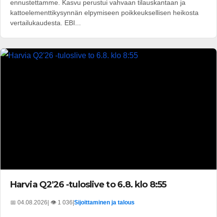
ennustettamme. Kasvu perustui vahvaan tilauskantaan ja
kattoelementtikysynnän elpymiseen poikkeuksellisen heikosta
vertailukaudesta. EBI...
Harvia Q2'26 -tuloslive to 6.8. klo 8:55
📅 04.08.2026
| 👁️ 1 036
|
Sijoittaminen ja talous