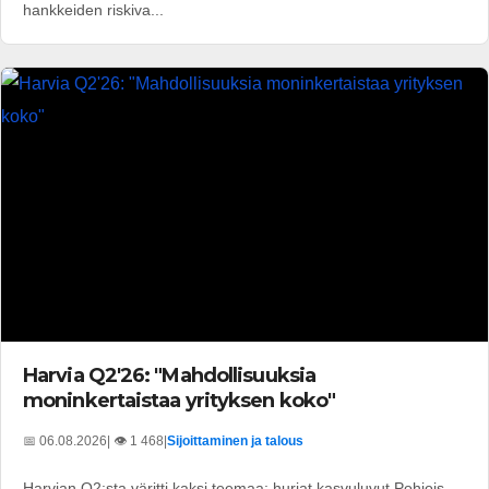
hankkeiden riskiva...
Harvia Q2'26: "Mahdollisuuksia
moninkertaistaa yrityksen koko"
📅 06.08.2026
| 👁️ 1 468
|
Sijoittaminen ja talous
Harvian Q2:sta väritti kaksi teemaa: hurjat kasvuluvut Pohjois-