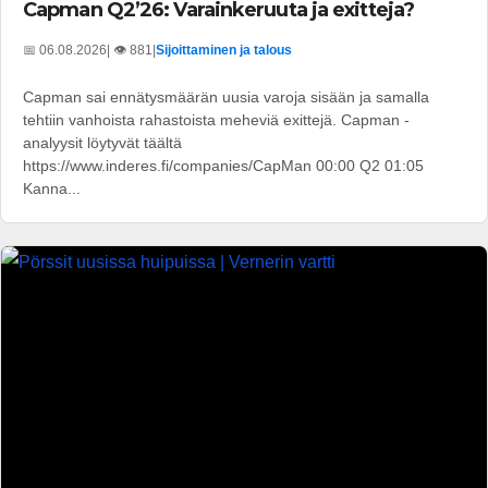
Capman Q2’26: Varainkeruuta ja exitteja?
📅 06.08.2026
| 👁️ 881
|
Sijoittaminen ja talous
Capman sai ennätysmäärän uusia varoja sisään ja samalla
tehtiin vanhoista rahastoista meheviä exittejä. Capman -
analyysit löytyvät täältä
https://www.inderes.fi/companies/CapMan 00:00 Q2 01:05
Kanna...