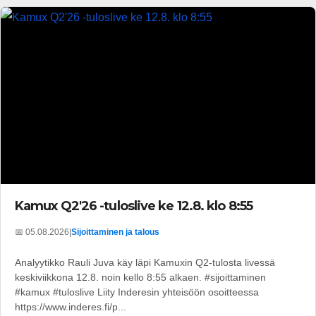
Kamux Q2'26 -tuloslive ke 12.8. klo 8:55
📅 05.08.2026
|
Sijoittaminen ja talous
Analyytikko Rauli Juva käy läpi Kamuxin Q2-tulosta livessä
keskiviikkona 12.8. noin kello 8:55 alkaen. #sijoittaminen
#kamux #tuloslive Liity Inderesin yhteisöön osoitteessa
https://www.inderes.fi/p...