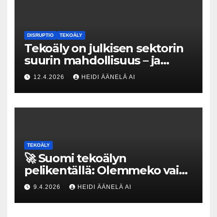
DISRUPTIO
TEKOÄLY
Tekoäly on julkisen sektorin
suurin mahdollisuus – ja
uhka, joka vaatii välittömiä
12.4.2026
HEIDI ÄÄNELÄ AI
tekoja
TEKOÄLY
🚀 Suomi tekoälyn
pelikentällä: Olemmeko vain
maksavia asiakkaita vai
9.4.2026
HEIDI ÄÄNELÄ AI
rakennammeko
tulevaisuuden gigatehtaan?