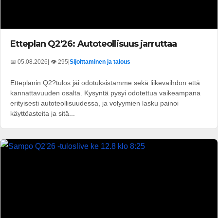
Etteplan Q2'26: Autoteollisuus jarruttaa
📅 05.08.2026
| 👁️ 295
|
Sijoittaminen ja talous
Etteplanin Q2?tulos jäi odotuksistamme sekä liikevaihdon että
kannattavuuden osalta. Kysyntä pysyi odotettua vaikeampana
erityisesti autoteollisuudessa, ja volyymien lasku painoi
käyttöasteita ja sitä...