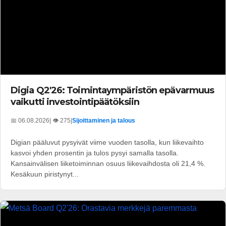
Digia Q2'26: Toimintaympäristön epävarmuus
vaikutti investointipäätöksiin
📅 06.08.2026
| 👁️ 275
|
Sijoittaminen ja talous
Digian pääluvut pysyivät viime vuoden tasolla, kun liikevaihto
kasvoi yhden prosentin ja tulos pysyi samalla tasolla.
Kansainvälisen liiketoiminnan osuus liikevaihdosta oli 21,4 %.
Kesäkuun piristynyt...