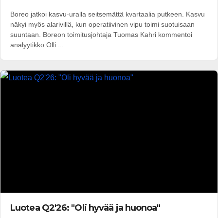
Boreo jatkoi kasvu-uralla seitsemättä kvartaalia putkeen. Kasvu
näkyi myös alarivillä, kun operatiivinen vipu toimi suotuisaan
suuntaan. Boreon toimitusjohtaja Tuomas Kahri kommentoi
analyytikko Olli ...
Luotea Q2'26: "Oli hyvää ja huonoa"