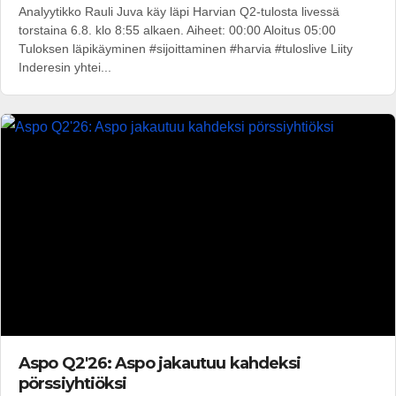
Analyytikko Rauli Juva käy läpi Harvian Q2-tulosta livessä
torstaina 6.8. klo 8:55 alkaen. Aiheet: 00:00 Aloitus 05:00
Tuloksen läpikäyminen #sijoittaminen #harvia #tuloslive Liity
Inderesin yhtei...
Aspo Q2'26: Aspo jakautuu kahdeksi
pörssiyhtiöksi