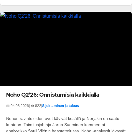
Noho Q2’26: Onnistumisia kaikkialla
📅 04.08.2026
| 👁️ 822
|
Sijoittaminen ja talous
Nohon ravintoloiden ovet kävivät kesällä ja Norjakin on saatu
kuntoon. Toimitusjohtaja Jarno Suominen kommentoi
analyytikko Sauli Vilénin haastattelussa. Noho -analyysit löytyvät