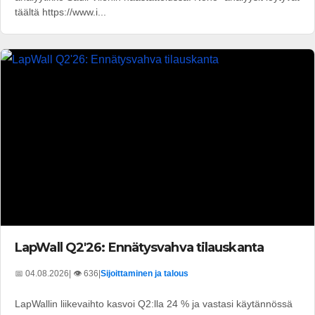
täältä https://www.i...
LapWall Q2'26: Ennätysvahva tilauskanta
📅 04.08.2026
| 👁️ 636
|
Sijoittaminen ja talous
LapWallin liikevaihto kasvoi Q2:lla 24 % ja vastasi käytännössä