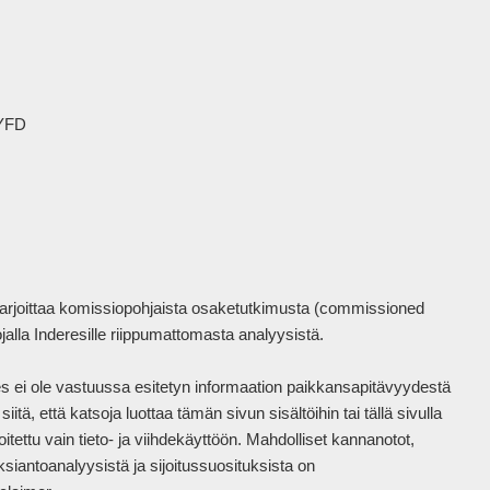
YFD

harjoittaa komissiopohjaista osaketutkimusta (commissioned 
la Inderesille riippumattomasta analyysistä.

eres ei ole vastuussa esitetyn informaation paikkansapitävyydestä 
tä, että katsoja luottaa tämän sivun sisältöihin tai tällä sivulla 
itettu vain tieto- ja viihdekäyttöön. Mahdolliset kannanotot, 
siantoanalyysistä ja sijoitussuosituksista on 