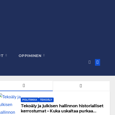
UT
OPPIMINEN
POLITIIKKA
TEKOÄLY
Tekoäly ja julkisen hallinnon historialliset
kerrostumat – Kuka uskaltaa purkaa