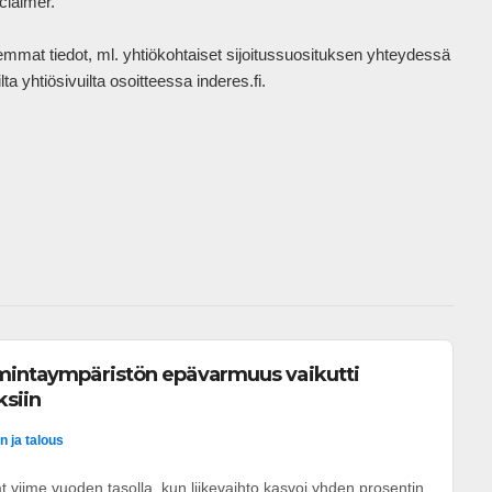
laimer.

mat tiedot, ml. yhtiökohtaiset sijoitussuosituksen yhteydessä 
a yhtiösivuilta osoitteessa inderes.fi.

 
imintaympäristön epävarmuus vaikutti
ksiin
n ja talous
t viime vuoden tasolla, kun liikevaihto kasvoi yhden prosentin