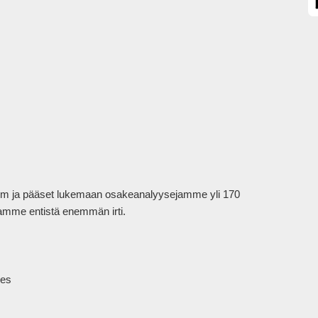
mium ja pääset lukemaan osakeanalyysejamme yli 170 
tamme entistä enemmän irti.

es
