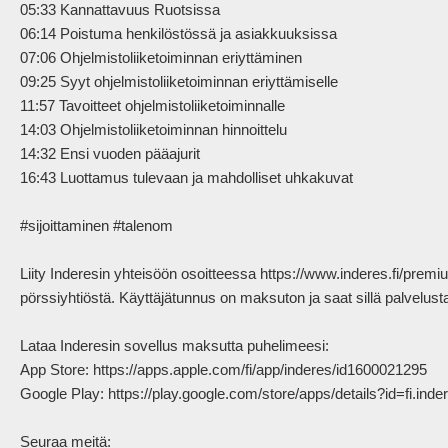
05:33 Kannattavuus Ruotsissa 

06:14 Poistuma henkilöstössä ja asiakkuuksissa

07:06 Ohjelmistoliiketoiminnan eriyttäminen

09:25 Syyt ohjelmistoliiketoiminnan eriyttämiselle 

11:57 Tavoitteet ohjelmistoliiketoiminnalle

14:03 Ohjelmistoliiketoiminnan hinnoittelu 

14:32 Ensi vuoden pääajurit 

16:43 Luottamus tulevaan ja mahdolliset uhkakuvat 

#sijoittaminen #talenom

Liity Inderesin yhteisöön osoitteessa https://www.inderes.fi/pre
pörssiyhtiöstä. Käyttäjätunnus on maksuton ja saat sillä palvelus
Lataa Inderesin sovellus maksutta puhelimeesi:

App Store: https://apps.apple.com/fi/app/inderes/id1600021295

Google Play: https://play.google.com/store/apps/details?id=fi.inder
Seuraa meitä:
