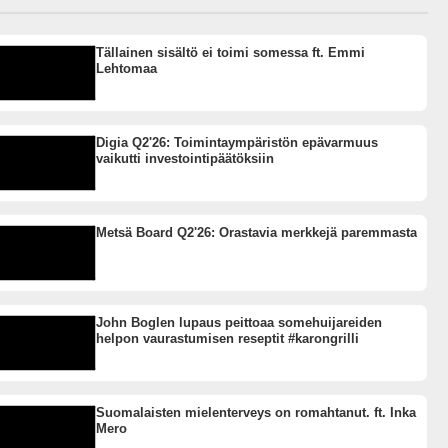
Tällainen sisältö ei toimi somessa ft. Emmi
Lehtomaa
Digia Q2'26: Toimintaympäristön epävarmuus
vaikutti investointipäätöksiin
Metsä Board Q2'26: Orastavia merkkejä paremmasta
John Boglen lupaus peittoaa somehuijareiden
helpon vaurastumisen reseptit #karongrilli
Suomalaisten mielenterveys on romahtanut. ft. Inka
Mero