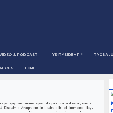
VIDEO & PODCAST
YRITYSIDEAT
TYÖKAL
ALOUS
TIIMI
aa sijoittajayhteisöämme tarjoamalla palkittua osakeanalyysia ja
. Disclaimer: Arvopapereihin ja rahastoihin sijoittamiseen liittyy
ikkansapitävyydestä taikka mistään menetyksistä tai muista