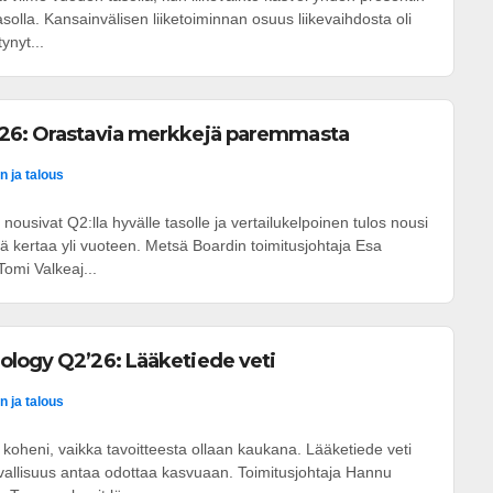
asolla. Kansainvälisen liiketoiminnan osuus liikevaihdosta oli
ynyt...
26: Orastavia merkkejä paremmasta
n ja talous
nousivat Q2:lla hyvälle tasolle ja vertailukelpoinen tulos nousi
tä kertaa yli vuoteen. Metsä Boardin toimitusjohtaja Esa
omi Valkeaj...
ology Q2’26: Lääketiede veti
n ja talous
oheni, vaikka tavoitteesta ollaan kaukana. Lääketiede veti
rvallisuus antaa odottaa kasvuaan. Toimitusjohtaja Hannu