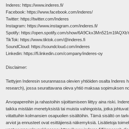
Inderes: https://www.inderes.fi/ 

Facebook: https://www.facebook.com/inderes/

Twitter: https://twitter.com/Inderes

Instagram: https://www.instagram.com/inderes.fi/

Spotify: https://open.spotify.com/show/6A9Ckx3Mn521m1fAQXb
TikTok: https://www.tiktok.com/@inderes.fi

SoundCloud: https://soundcloud.com/inderes

Linkedin: https://fi.linkedin.com/company/inderes-oy

Disclaimer:

Tiettyjen Inderesin seurannassa olevien yhtiöiden osalta Inderes 
research), jossa seurattavana oleva yhtiö maksaa sopimuksen nojal
Arvopapereihin ja rahastoihin sijoittamiseen liittyy aina riski. Ind
taikka mistään menetyksistä tai muista vahingoista, jotka johtuvat sii
viitattuihin kolmansien osapuolien sisältöihin. Tämä sisältö on tarko
arviot ja ennusteet ovat esittäjiensä näkemyksiä. Lisätietoja toimek