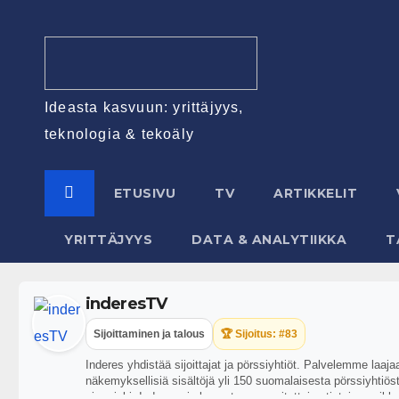
Ideasta kasvuun: yrittäjyys,
teknologia & tekoäly
ETUSIVU
TV
ARTIKKELIT
YRITTÄJYYS
DATA & ANALYTIIKKA
T
inderesTV
Sijoittaminen ja talous
🏆 Sijoitus: #83
Inderes yhdistää sijoittajat ja pörssiyhtiöt. Palvelemme laaj
näkemyksellisiä sisältöjä yli 150 suomalaisesta pörssiyhtiöstä
aina riski. Inderes ei ole vastuussa esitettyjen tietojen pa