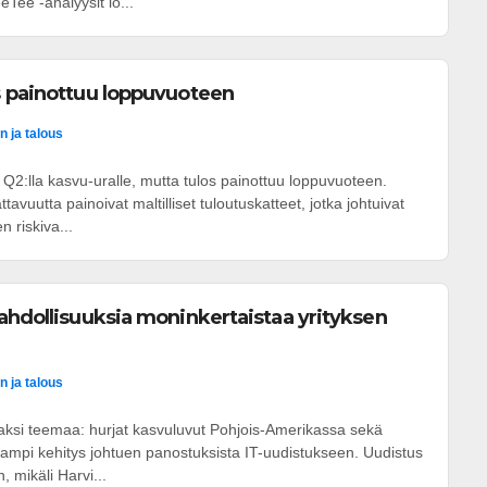
Tee -analyysit lö...
s painottuu loppuvuoteen
n ja talous
i Q2:lla kasvu-uralle, mutta tulos painottuu loppuvuoteen.
tavuutta painoivat maltilliset tuloutuskatteet, jotka johtuivat
 riskiva...
ahdollisuuksia moninkertaistaa yrityksen
n ja talous
 kaksi teemaa: hurjat kasvuluvut Pohjois-Amerikassa sekä
mpi kehitys johtuen panostuksista IT-uudistukseen. Uudistus
, mikäli Harvi...