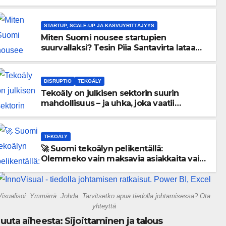
menneisyyden painolastin?
STARTUP, SCALE-UP JA KASVUYRITTÄJYYS
Miten Suomi nousee startupien
suurvallaksi? Tesin Piia Santavirta lataa
kovat luvut pöytään 🚀
DISRUPTIO
TEKOÄLY
Tekoäly on julkisen sektorin suurin
mahdollisuus – ja uhka, joka vaatii
välittömiä tekoja
TEKOÄLY
🚀 Suomi tekoälyn pelikentällä:
Olemmeko vain maksavia asiakkaita vai
rakennammeko tulevaisuuden
gigatehtaan?
Visualisoi. Ymmärrä. Johda. Tarvitsetko apua tiedolla johtamisessa? Ota
yhteyttä
uuta aiheesta: Sijoittaminen ja talous