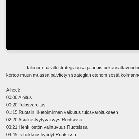
                Talenom päivitti strategiaansa ja onnistui kannattavuuden parantamisessa Q3:lla. Toimitusjohtaja Otto-Pekka Huhtala 
kertoo muun muassa päivitetyn strategian etenemisestä kolmannen k
Aiheet:

00:00 Aloitus 

00:20 Tulosvaroitus 

01:15 Ruotsin liiketoiminnan vaikutus tulosvaroitukseen

02:20 Asiakastyytyväisyys Ruotsissa

03:21 Henkilöstön vaihtuvuus Ruotsissa

04:49 Tehokkuushyödyt Ruotsissa
