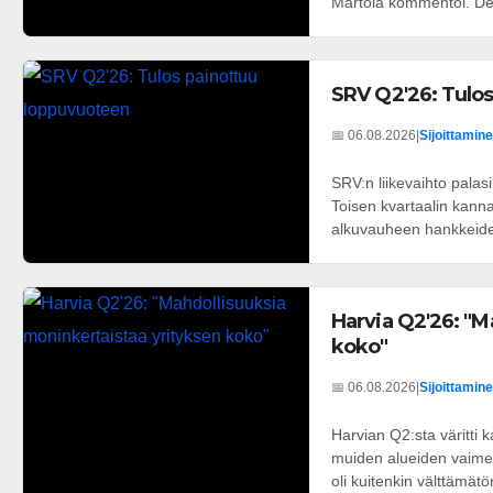
Martola kommentoi. Dee
SRV Q2'26: Tulo
📅 06.08.2026
|
Sijoittamine
SRV:n liikevaihto palas
Toisen kvartaalin kannat
alkuvauheen hankkeiden
Harvia Q2'26: "M
koko"
📅 06.08.2026
|
Sijoittamine
Harvian Q2:sta väritti
muiden alueiden vaimea
oli kuitenkin välttämätön