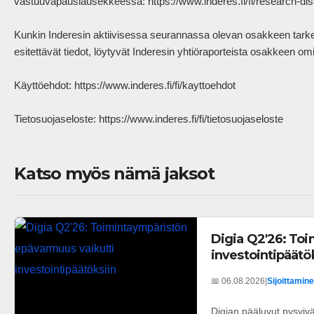
vastuuvapauslausekkeessa: https://www.inderes.fi/fi/research-disc
Kunkin Inderesin aktiivisessa seurannassa olevan osakkeen tarkem
esitettävät tiedot, löytyvät Inderesin yhtiöraporteista osakkeen omilt
Käyttöehdot: https://www.inderes.fi/fi/kayttoehdot 

Tietosuojaseloste: https://www.inderes.fi/fi/tietosuojaseloste           
Katso myös nämä jaksot
Digia Q2'26: To
investointipäätö
📅 06.08.2026
|
Sijoittamine
Digian pääluvut pysyivä