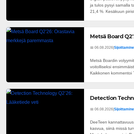
ja tulos pysyi samalla t
21,4 %. Kesäkuun pirist
Metsä Board Q2'
📅 06.08.2026
|
Sijoittamine
Metsä Boardin volyymit 
voitolliseksi ensimmäis
Kaikkonen kommentoi T
Detection Techn
📅 06.08.2026
|
Sijoittamine
DeeTeen kannattavuus k
kasvua, siinä missä tu