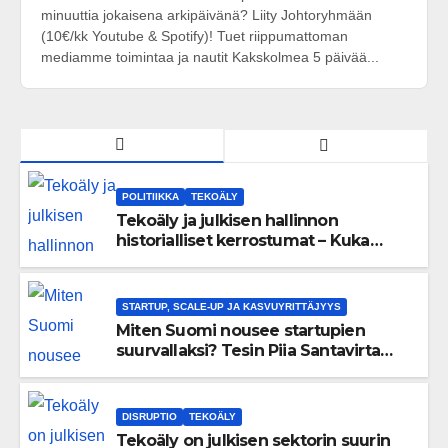
minuuttia jokaisena arkipäivänä? Liity Johtoryhmään
(10€/kk Youtube & Spotify)! Tuet riippumattoman
mediamme toimintaa ja nautit Kakskolmea 5 päivää...
POLITIIKKA
TEKOÄLY
Tekoäly ja julkisen hallinnon
historialliset kerrostumat – Kuka
uskaltaa purkaa menneisyyden
painolastin?
STARTUP, SCALE-UP JA KASVUYRITTÄJYYS
Miten Suomi nousee startupien
suurvallaksi? Tesin Piia Santavirta
lataa kovat luvut pöytään 🚀
DISRUPTIO
TEKOÄLY
Tekoäly on julkisen sektorin suurin