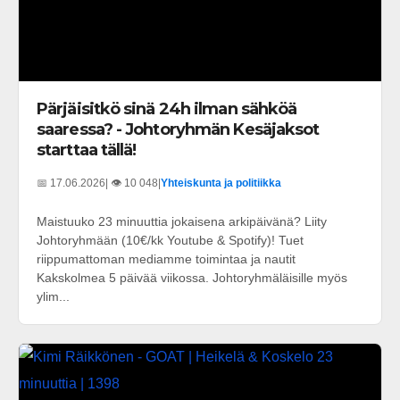
Pärjäisitkö sinä 24h ilman sähköä
saaressa? - Johtoryhmän Kesäjaksot
starttaa tällä!
📅 17.06.2026
| 👁️ 10 048
|
Yhteiskunta ja politiikka
Maistuuko 23 minuuttia jokaisena arkipäivänä? Liity
Johtoryhmään (10€/kk Youtube & Spotify)! Tuet
riippumattoman mediamme toimintaa ja nautit
Kakskolmea 5 päivää viikossa. Johtoryhmäläisille myös
ylim...