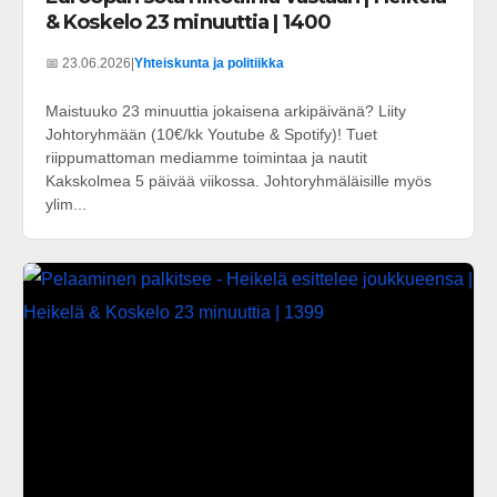
& Koskelo 23 minuuttia | 1400
📅 23.06.2026
|
Yhteiskunta ja politiikka
Maistuuko 23 minuuttia jokaisena arkipäivänä? Liity
Johtoryhmään (10€/kk Youtube & Spotify)! Tuet
riippumattoman mediamme toimintaa ja nautit
Kakskolmea 5 päivää viikossa. Johtoryhmäläisille myös
ylim...