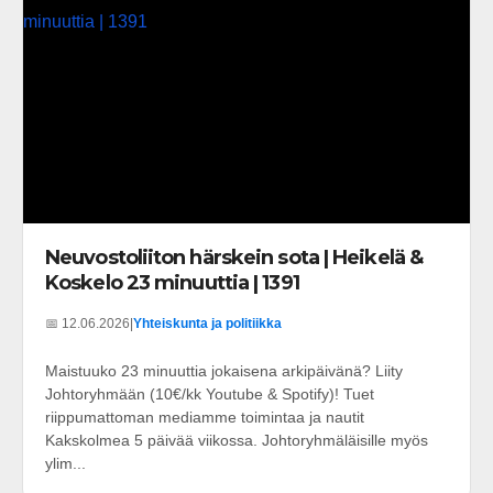
Neuvostoliiton härskein sota | Heikelä &
Koskelo 23 minuuttia | 1391
📅 12.06.2026
|
Yhteiskunta ja politiikka
Maistuuko 23 minuuttia jokaisena arkipäivänä? Liity
Johtoryhmään (10€/kk Youtube & Spotify)! Tuet
riippumattoman mediamme toimintaa ja nautit
Kakskolmea 5 päivää viikossa. Johtoryhmäläisille myös
ylim...