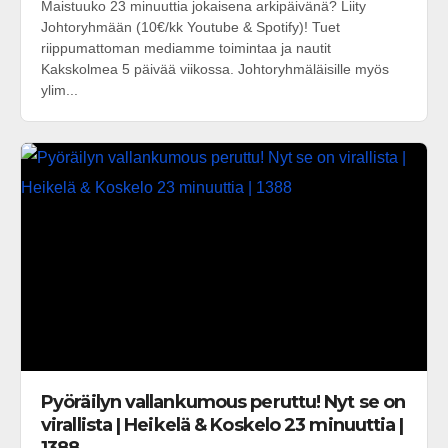
Maistuuko 23 minuuttia jokaisena arkipäivänä? Liity
Johtoryhmään (10€/kk Youtube & Spotify)! Tuet
riippumattoman mediamme toimintaa ja nautit
Kakskolmea 5 päivää viikossa. Johtoryhmäläisille myös
ylim...
Pyöräilyn vallankumous peruttu! Nyt se on
virallista | Heikelä & Koskelo 23 minuuttia |