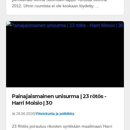
2012. Uhrin ruumista ei ole koskaan löydetty. ...
Painajaismainen unisurma | 23 rötös -
Harri Moisio | 30
📅 29.06.2026
|
Yhteiskunta ja politiikka
23 Rötös porautuu rikosten synkkään maailmaan Harri