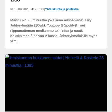
1388
📅 15.06.2026
| 👁️ 25 149
|
Yhteiskunta ja politiikka
Maistuuko 23 minuuttia jokaisena arkipäivänä? Liity
Johtoryhmään (10€/kk Youtube & Spotify)! Tuet
riippumattoman mediamme toimintaa ja nautit
Kakskolmea 5 päivää viikossa. Johtoryhmäläisille myös
ylim...