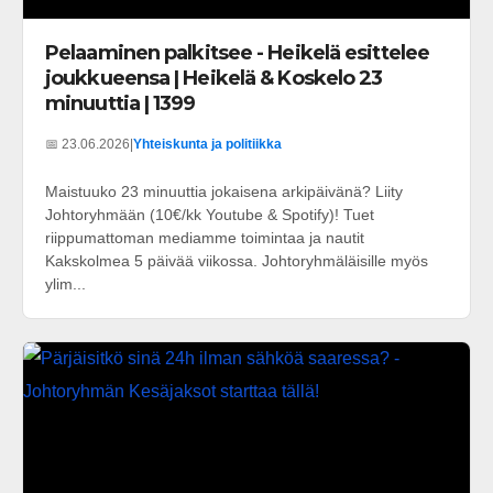
Pelaaminen palkitsee - Heikelä esittelee
joukkueensa | Heikelä & Koskelo 23
minuuttia | 1399
📅 23.06.2026
|
Yhteiskunta ja politiikka
Maistuuko 23 minuuttia jokaisena arkipäivänä? Liity
Johtoryhmään (10€/kk Youtube & Spotify)! Tuet
riippumattoman mediamme toimintaa ja nautit
Kakskolmea 5 päivää viikossa. Johtoryhmäläisille myös
ylim...