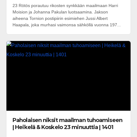
23 Rötös porautuu rikosten synkkään maailmaan Harri
Moision ja Johanna Pakulan luotsaamina. Jakson
aiheena Tornion postipiirin esimiehen Jussi Albert
Haapala, joka murhasi vaimonsa sähköllä vuonna 197...
Paholaisen niksit maailman tuhoamiseen
| Heikelä & Koskelo 23 minuuttia | 1401