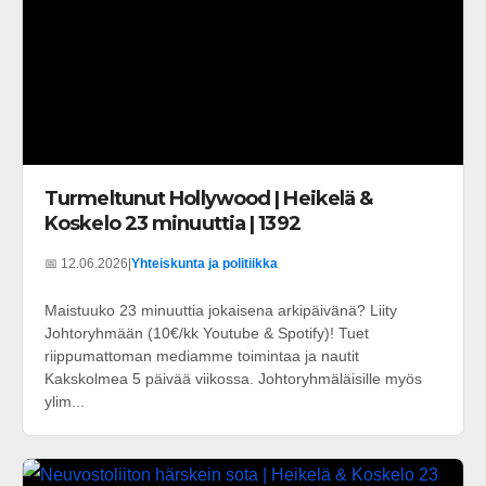
Turmeltunut Hollywood | Heikelä &
Koskelo 23 minuuttia | 1392
📅 12.06.2026
|
Yhteiskunta ja politiikka
Maistuuko 23 minuuttia jokaisena arkipäivänä? Liity
Johtoryhmään (10€/kk Youtube & Spotify)! Tuet
riippumattoman mediamme toimintaa ja nautit
Kakskolmea 5 päivää viikossa. Johtoryhmäläisille myös
ylim...