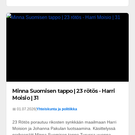
Minna Suomisen tappo | 23 rötös - Harri
Moisio | 31
📅 01.07.2026
|
Yhteiskunta ja politiikka
23 Rötös porautuu rikosten synkkään maailmaan Harri
Moision ja Johanna Pakulan luotsaamina. Käsittelyssä
perheenäiti Minna Suomisen tappo Turussa vuonna