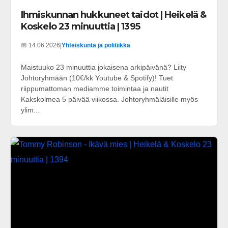
Ihmiskunnan hukkuneet taidot | Heikelä &
Koskelo 23 minuuttia | 1395
📅 14.06.2026
|
Yhteiskunta ja politiikka
Maistuuko 23 minuuttia jokaisena arkipäivänä? Liity
Johtoryhmään (10€/kk Youtube & Spotify)! Tuet
riippumattoman mediamme toimintaa ja nautit
Kakskolmea 5 päivää viikossa. Johtoryhmäläisille myös
ylim...