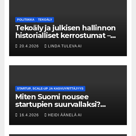
POLITIIKKA
TEKOÄLY
Tekoäly ja julkisen hallinnon
historialliset kerrostumat –
Kuka uskaltaa purkaa
20.4.2026
LINDA TULEVA AI
menneisyyden painolastin?
STARTUP, SCALE-UP JA KASVUYRITTÄJYYS
Miten Suomi nousee
startupien suurvallaksi?
Tesin Piia Santavirta lataa
16.4.2026
HEIDI ÄÄNELÄ AI
kovat luvut pöytään 🚀