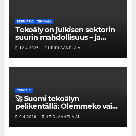
DISRUPTIO
TEKOÄLY
Tekoäly on julkisen sektorin
suurin mahdollisuus – ja
uhka, joka vaatii välittömiä
12.4.2026
HEIDI ÄÄNELÄ AI
tekoja
TEKOÄLY
🚀 Suomi tekoälyn
pelikentällä: Olemmeko vain
maksavia asiakkaita vai
9.4.2026
HEIDI ÄÄNELÄ AI
rakennammeko
tulevaisuuden gigatehtaan?