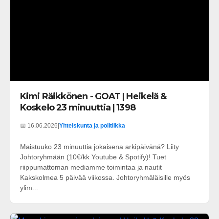
Kimi Räikkönen - GOAT | Heikelä &
Koskelo 23 minuuttia | 1398
📅 16.06.2026
|
Yhteiskunta ja politiikka
Maistuuko 23 minuuttia jokaisena arkipäivänä? Liity
Johtoryhmään (10€/kk Youtube & Spotify)! Tuet
riippumattoman mediamme toimintaa ja nautit
Kakskolmea 5 päivää viikossa. Johtoryhmäläisille myös
ylim...