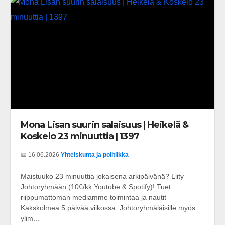
Mona Lisan suurin salaisuus | Heikelä &
Koskelo 23 minuuttia | 1397
📅 16.06.2026
|
Yhteiskunta ja politiikka
Maistuuko 23 minuuttia jokaisena arkipäivänä? Liity
Johtoryhmään (10€/kk Youtube & Spotify)! Tuet
riippumattoman mediamme toimintaa ja nautit
Kakskolmea 5 päivää viikossa. Johtoryhmäläisille myös
ylim...