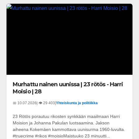
Murhattu nainen uunissa | 23 rötös - Harri
Moisio | 28
📅 10.07.2026
| 👁️ 29 403
|
Yhteiskunta ja politiikka
23 Rötös porautuu rikosten synkkään maailmaan Harri
Moision ja Johanna Pakulan luotsaamina. Jakson
aiheena Kokemäen kammottava uunisurma 1960-luvulta.
#truecrime #rikos #moisioMaistuuko 23 minuutti...