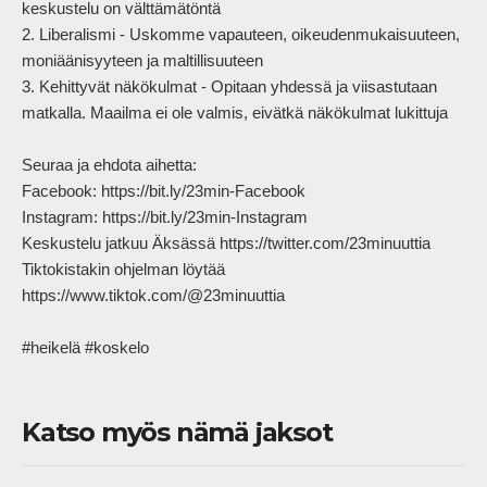
keskustelu on välttämätöntä

2. Liberalismi - Uskomme vapauteen, oikeudenmukaisuuteen, 
moniäänisyyteen ja maltillisuuteen

3. Kehittyvät näkökulmat - Opitaan yhdessä ja viisastutaan 
matkalla. Maailma ei ole valmis, eivätkä näkökulmat lukittuja

Seuraa ja ehdota aihetta:

Facebook: https://bit.ly/23min-Facebook

Instagram: https://bit.ly/23min-Instagram

Keskustelu jatkuu Äksässä https://twitter.com/23minuuttia

Tiktokistakin ohjelman löytää 
https://www.tiktok.com/@23minuuttia

#heikelä #koskelo            
Katso myös nämä jaksot