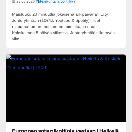
📅 23.06.2026
|
Yhteiskunta ja politiikka
Maistuuko 23 minuuttia jokaisena arkipäivänä? Liity
Johtoryhmään (10€/kk Youtube & Spotify)! Tuet
riippumattoman mediamme toimintaa ja nautit
Kakskolmea 5 päivää viikossa. Johtoryhmäläisille myös
ylim...
Euroopan sota nikotiinia vastaan | Heikelä