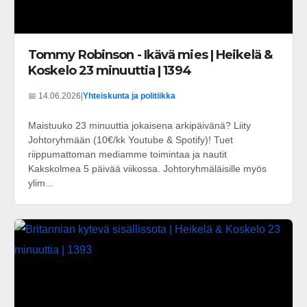
Tommy Robinson - Ikävä mies | Heikelä &
Koskelo 23 minuuttia | 1394
📅 14.06.2026
|
Yhteiskunta ja politiikka
Maistuuko 23 minuuttia jokaisena arkipäivänä? Liity
Johtoryhmään (10€/kk Youtube & Spotify)! Tuet
riippumattoman mediamme toimintaa ja nautit
Kakskolmea 5 päivää viikossa. Johtoryhmäläisille myös
ylim...