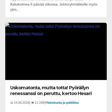
Kakskolmea 5 päivää viikossa. Johtoryhmäläisille myös
ylim...
Uskomatonta, mutta totta! Pyöräilyn
renessanssi on peruttu, kertoo Hesari
📅 16.06.2026
| 👁️ 12 288
|
Yhteiskunta ja politiikka