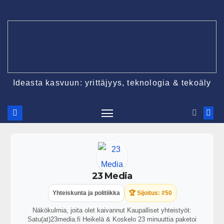
Ideasta kasvuun: yrittäjyys, teknologia & tekoäly
23 Media
Yhteiskunta ja politiikka
🏆 Sijoitus: #50
Näkökulmia, joita olet kaivannut Kaupalliset yhteistyöt:
Satu(at)23media.fi Heikelä & Koskelo 23 minuuttia paketoi