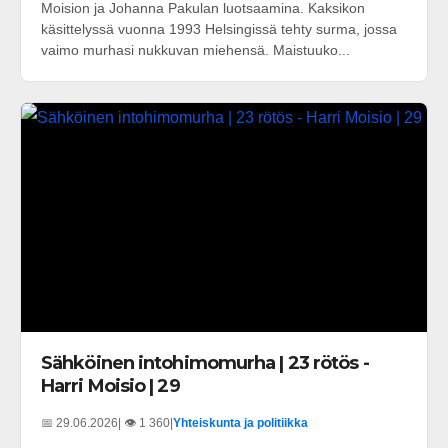
Moision ja Johanna Pakulan luotsaamina. Kaksikon
käsittelyssä vuonna 1993 Helsingissä tehty surma, jossa
vaimo murhasi nukkuvan miehensä. Maistuuko...
Sähköinen intohimomurha | 23 rötös -
Harri Moisio | 29
📅 29.06.2026
| 👁️ 1 360
|
Yhteiskunta ja politiikka