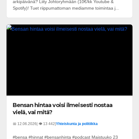
arkipäivänä? Liity Johtoryhmään (10€/kk Youtube &
Spotify)! Tuet riippumattoman mediamme toimintaa j...
Bensan hintaa voisi ilmeisesti nostaa
vielä, vai mitä?
📅 12.06.2026
| 👁️ 13 442
|
Yhteiskunta ja politiikka
#bensa #hinnat #bensanhinta #podcast Maistuuko 23