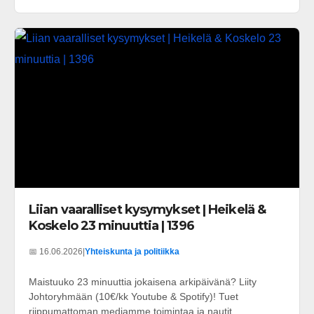
Liian vaaralliset kysymykset | Heikelä &
Koskelo 23 minuuttia | 1396
📅 16.06.2026
|
Yhteiskunta ja politiikka
Maistuuko 23 minuuttia jokaisena arkipäivänä? Liity
Johtoryhmään (10€/kk Youtube & Spotify)! Tuet
riippumattoman mediamme toimintaa ja nautit