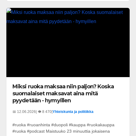
Miksi ruoka maksaa niin paljon? Koska
suomalaiset maksavat aina mitä
pyydetään - hymyillen
📅 12.06.2026
| 👁️ 8 470
|
Yhteiskunta ja politiikka
#ruoka #ruoanhinta #duopoli #kauppa #ruokakauppa
#ruoka #podcast Maistuuko 23 minuuttia jokaisena