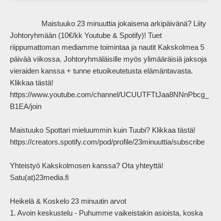
                Maistuuko 23 minuuttia jokaisena arkipäivänä? Liity 
Johtoryhmään (10€/kk Youtube & Spotify)! Tuet 
riippumattoman mediamme toimintaa ja nautit Kakskolmea 5 
päivää viikossa. Johtoryhmäläisille myös ylimääräisiä jaksoja 
vieraiden kanssa + tunne etuoikeutetusta elämäntavasta. 
Klikkaa tästä! 
https://www.youtube.com/channel/UCUUTFTtJaa8NNnPbcg_
B1EA/join

Maistuuko Spottari mieluummin kuin Tuubi? Klikkaa tästä! 
https://creators.spotify.com/pod/profile/23minuuttia/subscribe

Yhteistyö Kakskolmosen kanssa? Ota yhteyttä! 
Satu(at)23media.fi

Heikelä & Koskelo 23 minuutin arvot

1. Avoin keskustelu - Puhumme vaikeistakin asioista, koska 