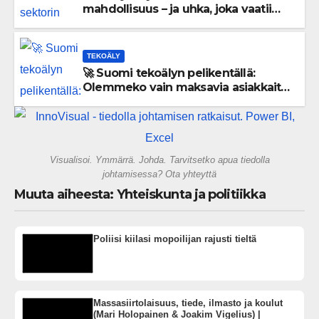
mahdollisuus – ja uhka, joka vaatii
välittömiä tekoja
TEKOÄLY
🚀 Suomi tekoälyn pelikentällä:
Olemmeko vain maksavia asiakkaita
vai rakennammeko tulevaisuuden
gigatehtaan?
Visualisoi. Ymmärrä. Johda. Tarvitsetko apua tiedolla
johtamisessa? Ota yhteyttä
Muuta aiheesta: Yhteiskunta ja politiikka
Poliisi kiilasi mopoilijan rajusti tieltä
Massasiirtolaisuus, tiede, ilmasto ja koulut
(Mari Holopainen & Joakim Vigelius) |