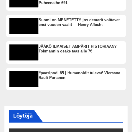
Puheenaihe 691
Suomi on MENETETTY jos demarit voittavat
ensi vuoden vaalit — Henry Aflecht
JÄÄKÖ ILMAISET ÄMPÄRIT HISTORIAAN?
Tokmannin osake taas alle 7€
#paasipodi 85 | Humanoidit tulevat! Vieraana
Rauli Partanen
Löytöjä