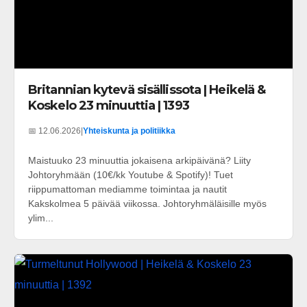
Britannian kytevä sisällissota | Heikelä &
Koskelo 23 minuuttia | 1393
📅 12.06.2026
|
Yhteiskunta ja politiikka
Maistuuko 23 minuuttia jokaisena arkipäivänä? Liity
Johtoryhmään (10€/kk Youtube & Spotify)! Tuet
riippumattoman mediamme toimintaa ja nautit
Kakskolmea 5 päivää viikossa. Johtoryhmäläisille myös
ylim...