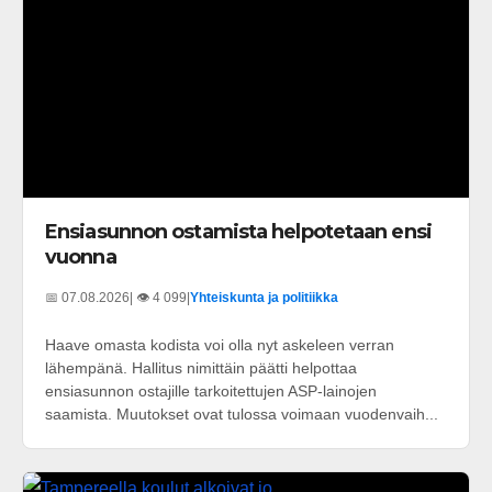
Ensiasunnon ostamista helpotetaan ensi
vuonna
📅 07.08.2026
| 👁️ 4 099
|
Yhteiskunta ja politiikka
Haave omasta kodista voi olla nyt askeleen verran
lähempänä. Hallitus nimittäin päätti helpottaa
ensiasunnon ostajille tarkoitettujen ASP-lainojen
saamista. Muutokset ovat tulossa voimaan vuodenvaih...