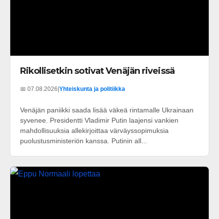
Rikollisetkin sotivat Venäjän riveissä
📅 07.08.2026
|
Yhteiskunta ja politiikka
Venäjän paniikki saada lisää väkeä rintamalle Ukrainaan
syvenee. Presidentti Vladimir Putin laajensi vankien
mahdollisuuksia allekirjoittaa värväyssopimuksia
puolustusministeriön kanssa. Putinin all...