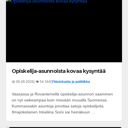
Opiskelija-asunnoista kovaa kysyntää
📅 06.08.2026
| 👁️ 54 344
|
Yhteiskunta ja politiikka
Vaasassa ja Rovaniemellä opiskelija-asunnon saaminen
on nyt vaikeampaa kuin missään muualla Suomessa.
Kummassakin asuntoja jonottaa satoja opiskelijoita.
Ilmajokelainen Inkaliina Soini sai heinäkuun ...