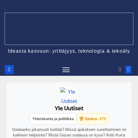
Ideasta kasvuun: yrittäjyys, teknologia & tekoäly
Yle Uutiset
Yhteiskunta ja politiikka
🏆 Sijoitus: #73
Voidaanko pikamuoti kieltää? Missä ajokokeen suorittaminen on
kaikkein helpointa? Mistä Gazan sodassa on kyse? Antti Kurra