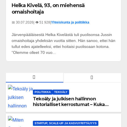
Helka Kivelä, 93, on miehensä
omaishoitaja
📅 30.07.2026
| 👁️ 51 928
|
Yhteiskunta ja politiikka
Järven­pääläisestä Helka Kivelästä tuli puolisonsa Jussin
omaishoitaja yhdeksän vuotta sitten. Hän sanoo, ettei hän
tullut edes ajatelleeksi, ettei hoitaisi puolisoaan kotona.
“Olemme olleet 70 vuo...
POLITIIKKA
TEKOÄLY
Tekoäly ja julkisen hallinnon
historialliset kerrostumat – Kuka
uskaltaa purkaa menneisyyden
painolastin?
STARTUP, SCALE-UP JA KASVUYRITTÄJYYS