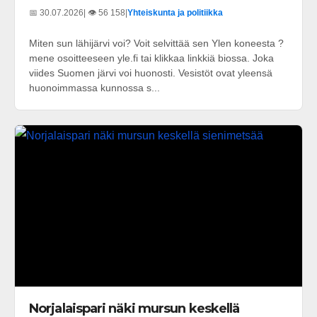
📅 30.07.2026
| 👁️ 56 158
|
Yhteiskunta ja politiikka
Miten sun lähijärvi voi? Voit selvittää sen Ylen koneesta ?
mene osoitteeseen yle.fi tai klikkaa linkkiä biossa. Joka
viides Suomen järvi voi huonosti. Vesistöt ovat yleensä
huonoimmassa kunnossa s...
Norjalaispari näki mursun keskellä