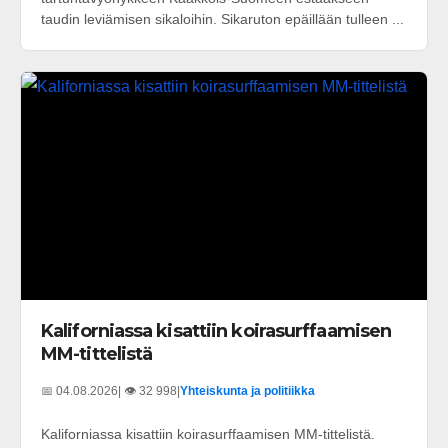
taudin leviämisen sikaloihin. Sikaruton epäillään tulleen ...
Kaliforniassa kisattiin koirasurffaamisen
MM-tittelistä
📅 04.08.2026
| 👁️ 32 998
|
Yhteiskunta ja politiikka
Kaliforniassa kisattiin koirasurffaamisen MM-tittelistä.