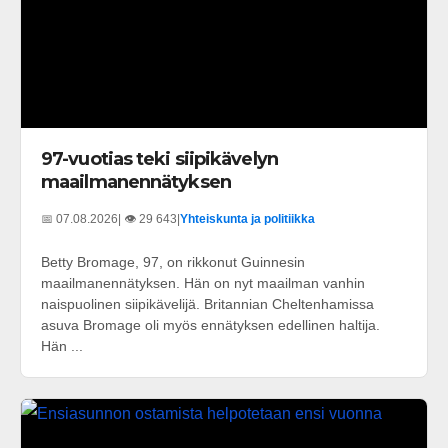
97-vuotias teki siipikävelyn
maailmanennätyksen
📅 07.08.2026
| 👁️ 29 643
|
Yhteiskunta ja politiikka
Betty Bromage, 97, on rikkonut Guinnesin
maailmanennätyksen. Hän on nyt maailman vanhin
naispuolinen siipikävelijä. Britannian Cheltenhamissa
asuva Bromage oli myös ennätyksen edellinen haltija.
Hän ...