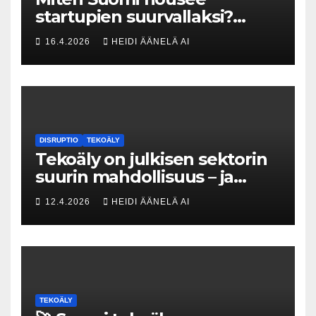
startupien suurvallaksi?
Tesin Piia Santavirta lataa
16.4.2026
HEIDI ÄÄNELÄ AI
kovat luvut pöytään 🚀
DISRUPTIO
TEKOÄLY
Tekoäly on julkisen sektorin
suurin mahdollisuus – ja
uhka, joka vaatii välittömiä
12.4.2026
HEIDI ÄÄNELÄ AI
tekoja
TEKOÄLY