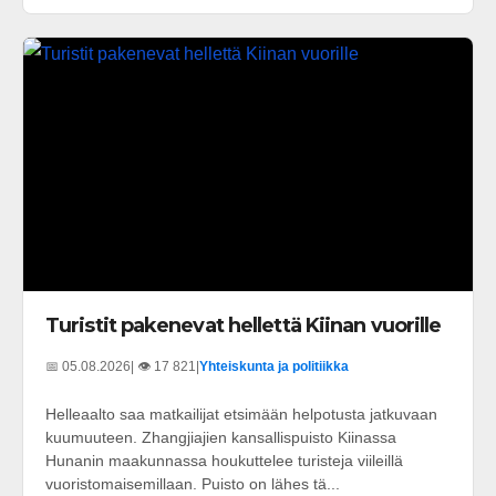
Turistit pakenevat hellettä Kiinan vuorille
📅 05.08.2026
| 👁️ 17 821
|
Yhteiskunta ja politiikka
Helleaalto saa matkailijat etsimään helpotusta jatkuvaan
kuumuuteen. Zhangjiajien kansallispuisto Kiinassa
Hunanin maakunnassa houkuttelee turisteja viileillä
vuoristomaisemillaan. Puisto on lähes tä...