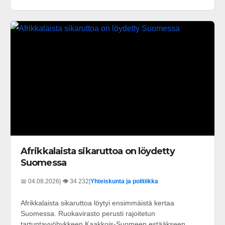
Afrikkalaista sikaruttoa on löydetty
Suomessa
📅 04.08.2026
| 👁️ 34 232
|
Yhteiskunta ja politiikka
Afrikkalaista sikaruttoa löytyi ensimmäistä kertaa
Suomessa. Ruokavirasto perusti rajoitetun
tartuntavyöhykkeen Kaakkois-Suomeen estääkseen