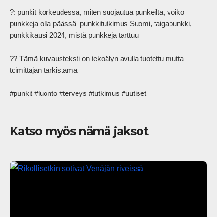
?: punkit korkeudessa, miten suojautua punkeilta, voiko 
punkkeja olla päässä, punkkitutkimus Suomi, taigapunkki, 
punkkikausi 2024, mistä punkkeja tarttuu

?? Tämä kuvausteksti on tekoälyn avulla tuotettu mutta 
toimittajan tarkistama.

#punkit #luonto #terveys #tutkimus #uutiset            
Katso myös nämä jaksot