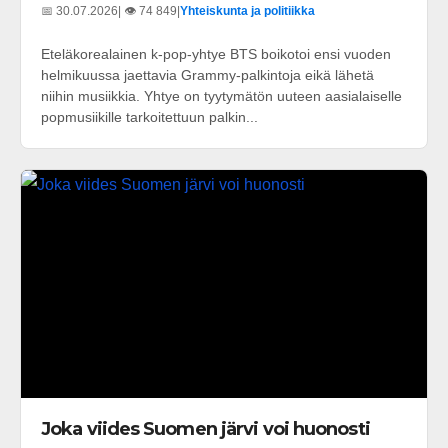
📅 30.07.2026
| 👁️ 74 849
|
Yhteiskunta ja politiikka
Eteläkorealainen k-pop-yhtye BTS boikotoi ensi vuoden
helmikuussa jaettavia Grammy-palkintoja eikä lähetä
niihin musiikkia. Yhtye on tyytymätön uuteen aasialaiselle
popmusiikille tarkoitettuun palkin...
Joka viides Suomen järvi voi huonosti