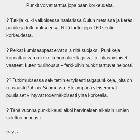
                Punkit voivat tarttua jopa pään korkeudelta.

? Tutkija kulki valkoisessa haalarissa Oulun metsissä ja keräsi 
punkkeja tutkimukseensa. Niitä tarttui jopa 160 sentin 
korkeudesta.

? Pelkät kumisaappaat eivät siis riitä suojaksi. Punkkeja 
kannattaa varoa koko kehon alueella ja valita liukaspintaiset 
vaatteet, kuten tuulihousut – farkkuihin punkit tarttuvat helposti.

?? Tutkimuksessa selvitettiin erityisesti taigapunkkeja, joita on 
runsaasti Pohjois-Suomessa. Etelämpänä yleisemmät 
puutiaiset viihtyvät todennäköisesti yhtä korkealla.

? Tänä vuonna punkkikausi alkoi harvinaisen aikaisin lumien 
sulettua nopeasti. 

?: Yle
