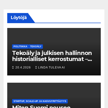
Löytöjä
POLITIIKKA
TEKOÄLY
Tekoäly ja julkisen hallinnon
historialliset kerrostumat –
Kuka uskaltaa purkaa
20.4.2026
LINDA TULEVA AI
menneisyyden painolastin?
STARTUP, SCALE-UP JA KASVUYRITTÄJYYS
Miten Suomi nousee