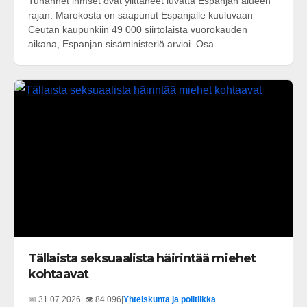
Tuhannet ihmset ovat ylittäneet luvatta Espanjan alueen
rajan. Marokosta on saapunut Espanjalle kuuluvaan
Ceutan kaupunkiin 49 000 siirtolaista vuorokauden
aikana, Espanjan sisäministeriö arvioi. Osa...
Tällaista seksuaalista häirintää miehet
kohtaavat
📅 31.07.2026
| 👁️ 84 096
|
Yhteiskunta ja politiikka