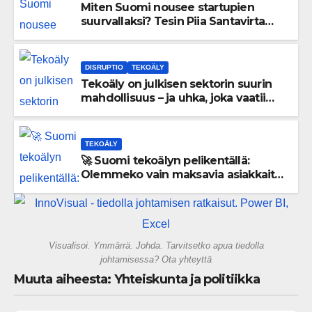
Miten Suomi nousee startupien
suurvallaksi? Tesin Piia Santavirta
lataa kovat luvut pöytään 🚀
DISRUPTIO
TEKOÄLY
Tekoäly on julkisen sektorin suurin
mahdollisuus – ja uhka, joka vaatii
välittömiä tekoja
TEKOÄLY
🚀 Suomi tekoälyn pelikentällä:
Olemmeko vain maksavia asiakkaita
vai rakennammeko tulevaisuuden
gigatehtaan?
Visualisoi. Ymmärrä. Johda. Tarvitsetko apua tiedolla
johtamisessa? Ota yhteyttä
Muuta aiheesta: Yhteiskunta ja politiikka