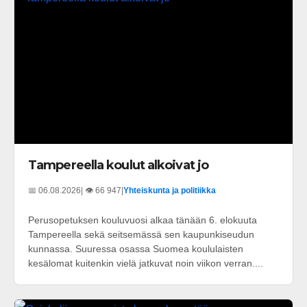
Tampereella koulut alkoivat jo
📅 06.08.2026
| 👁️ 66 947
|
Yhteiskunta ja politiikka
Perusopetuksen kouluvuosi alkaa tänään 6. elokuuta
Tampereella sekä seitsemässä sen kaupunkiseudun
kunnassa. Suuressa osassa Suomea koululaisten
kesälomat kuitenkin vielä jatkuvat noin viikon verran....