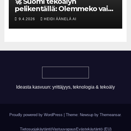
🚀 Suomi tekoälyn
pelikentällä: Olemmeko vain
maksavia asiakkaita vai
9.4.2026
HEIDI ÄÄNELÄ AI
rakennammeko
tulevaisuuden gigatehtaan?
Ideasta kasvuun: yrittäjyys, teknologia & tekoäly
Proudly powered by WordPress
|
Theme: Newsup by
Themeansar
.
Tietosuojakäytäntö
Vastuuvapaus
Evästekäytäntö (EU)