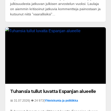
julkisuudesta jatkuvan julkisen arvostelun vuoksi. Laulaja
on aiemmin kritisoinut jatkuvia kommentteja painostaan ja
kutsunut niitä ”vaarallisiksi”...
Tuhansia tullut luvatta Espanjan alueelle
📅 31.07.2026
| 👁️ 24 973
|
Yhteiskunta ja politiikka