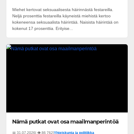
Miehet kertovat seksuaalisesta häirinnästä festareilla.
Neljä prosenttia festareilla käyneistä miehistä kertoo
kokeneensa seksuaalista häirintää. Naisista häirintää on
kokenut 17 prosenttia. Erityise...
Nämä putkat ovat osa maailmanperintöä
📅 31.07.2026
| 👁️ 86 762
|
Yhteiskunta ja politiikka