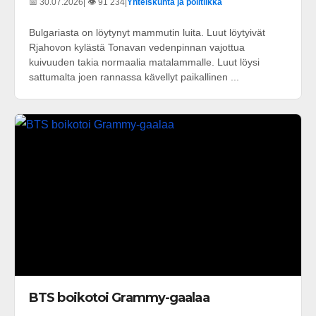
📅 30.07.2026
| 👁️ 91 234
|
Yhteiskunta ja politiikka
Bulgariasta on löytynyt mammutin luita. Luut löytyivät
Rjahovon kylästä Tonavan vedenpinnan vajottua
kuivuuden takia normaalia matalammalle. Luut löysi
sattumalta joen rannassa kävellyt paikallinen ...
BTS boikotoi Grammy-gaalaa