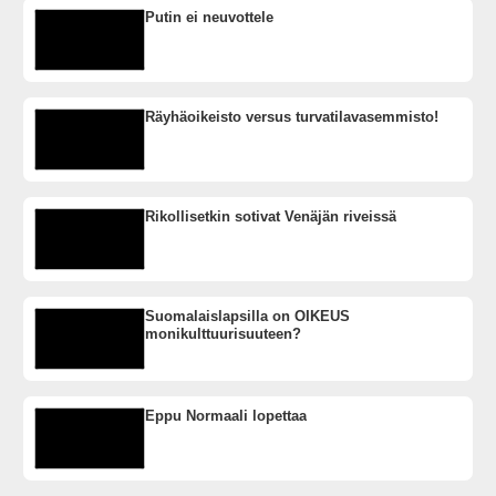
Putin ei neuvottele
Räyhäoikeisto versus turvatilavasemmisto!
Rikollisetkin sotivat Venäjän riveissä
Suomalaislapsilla on OIKEUS
monikulttuurisuuteen?
Eppu Normaali lopettaa