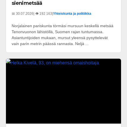
sienimetsää
📅 30.07.2026
| 👁️ 192 163
|
Yhteiskunta ja politiikka
Norjalainen pariskunta törmäsi mursuun keskellä metsää
Tenonvuonon lähistöllä, Suomen rajan tuntumassa.
Asiantuntijoiden mukaan, mursut yleensä pysyttelevät
vain parin metrin päässä rannasta. Neljä ...