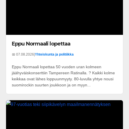
Eppu Normaali lopettaa
📅 07.08.2026
|
Yhteiskunta ja politiikka
Eppu Normaali lopettaa 50 vuoden uran kolmeen
jäähyväiskonserttiin Tampereen Ratinalla. ? Kaikki kolme
keikkaa ovat lähes loppuunmyyty. 80-luvulla yhtye nousi
suomirockin suurten joukkoon ja on myyn...