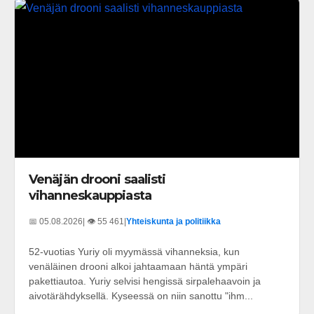
Venäjän drooni saalisti
vihanneskauppiasta
📅 05.08.2026
| 👁️ 55 461
|
Yhteiskunta ja politiikka
52-vuotias Yuriy oli myymässä vihanneksia, kun
venäläinen drooni alkoi jahtaamaan häntä ympäri
pakettiautoa. Yuriy selvisi hengissä sirpalehaavoin ja
aivotärähdyksellä. Kyseessä on niin sanottu "ihm...