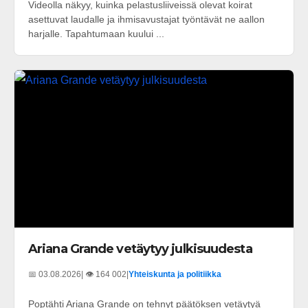
Videolla näkyy, kuinka pelastusliiveissä olevat koirat
asettuvat laudalle ja ihmisavustajat työntävät ne aallon
harjalle. Tapahtumaan kuului ...
Ariana Grande vetäytyy julkisuudesta
📅 03.08.2026
| 👁️ 164 002
|
Yhteiskunta ja politiikka
Poptähti Ariana Grande on tehnyt päätöksen vetäytyä