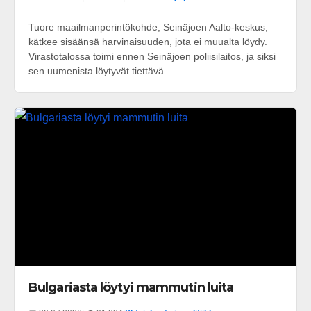
Tuore maailmanperintökohde, Seinäjoen Aalto-keskus,
kätkee sisäänsä harvinaisuuden, jota ei muualta löydy.
Virastotalossa toimi ennen Seinäjoen poliisilaitos, ja siksi
sen uumenista löytyvät tiettävä...
Bulgariasta löytyi mammutin luita