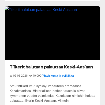
Tiikerit halutaan palauttaa Keski-Aasiaan
📅 05.08.2026
| 👁️ 40 090
|
Yhteiskunta ja politiikka
Amurintiikeri Imut syöksyi vapauteen erämaassa
Kazakstanissa. Historiallisen hetken taustalla olivat
kymmenen vuodet valmistelut. Kazakstan nimittäin haluaa
palauttaa tiikerin Keski-Aasiaan. Viimein...