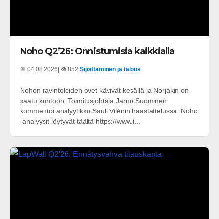
Noho Q2’26: Onnistumisia kaikkialla
📅 04.08.2026
| 👁️ 852
|
Sijoittaminen ja talous
Nohon ravintoloiden ovet kävivät kesällä ja Norjakin on
saatu kuntoon. Toimitusjohtaja Jarno Suominen
kommentoi analyytikko Sauli Vilénin haastattelussa. Noho
-analyysit löytyvät täältä https://www.i...