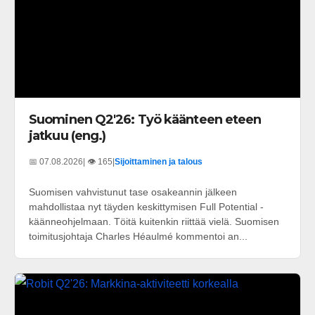
Suominen Q2'26: Työ käänteen eteen
jatkuu (eng.)
📅 07.08.2026
| 👁️ 165
|
Sijoittaminen ja talous
Suomisen vahvistunut tase osakeannin jälkeen
mahdollistaa nyt täyden keskittymisen Full Potential -
käänneohjelmaan. Töitä kuitenkin riittää vielä. Suomisen
toimitusjohtaja Charles Héaulmé kommentoi an...