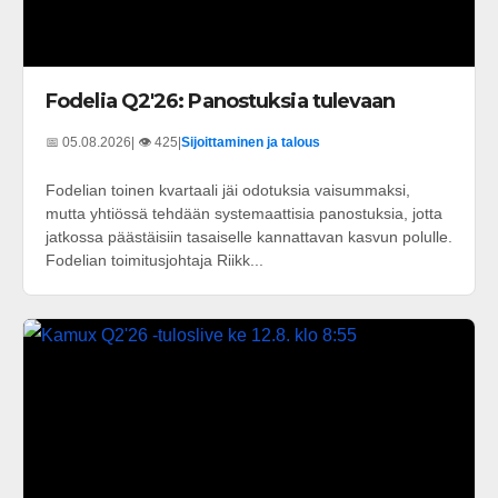
Fodelia Q2'26: Panostuksia tulevaan
📅 05.08.2026
| 👁️ 425
|
Sijoittaminen ja talous
Fodelian toinen kvartaali jäi odotuksia vaisummaksi,
mutta yhtiössä tehdään systemaattisia panostuksia, jotta
jatkossa päästäisiin tasaiselle kannattavan kasvun polulle.
Fodelian toimitusjohtaja Riikk...