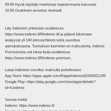
09:06 Hyviä näyttöjä markkinaa nopeammasta kasvusta

10:58 Osakkeen arvostus neutraali

Liity Inderesin yhteisöön osoitteessa 
https://www.inderes.fi/fi/inderes-tili ja pääset lukemaan 
analyysiä yli 140 pörssiyhtiöstä sekä suosittua 
aamukatsausta. Tunnuksen luominen on maksutonta. Inderes 
Premiumista voit lukea lisää osoitteessa 
https://www.inderes.fi/fi/inderes-premium.

Lataa Inderesin sovellus maksutta puhelimeesi:

App Store: https://apps.apple.com/fi/app/inderes/id1600021295

Google Play: https://play.google.com/store/apps/details?
id=fi.inderes

Seuraa meitä:

Inderes: https://www.inderes.fi/ 
