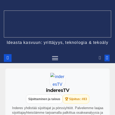
Ideasta kasvuun: yrittäjyys, teknologia & tekoäly
inderesTV
Sijoittaminen ja talous
🏆 Sijoitus: #83
Inderes yhdistää sijoittajat ja pörssiyhtiöt. Palvelemme laajaa
sijoittajayhteisöämme tarjoamalla palkittua osakeanalyysia ja