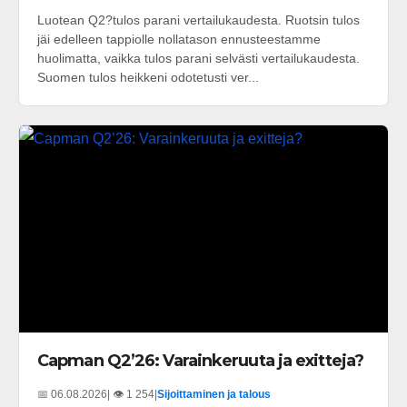
Luotean Q2?tulos parani vertailukaudesta. Ruotsin tulos
jäi edelleen tappiolle nollatason ennusteestamme
huolimatta, vaikka tulos parani selvästi vertailukaudesta.
Suomen tulos heikkeni odotetusti ver...
Capman Q2’26: Varainkeruuta ja exitteja?
📅 06.08.2026
| 👁️ 1 254
|
Sijoittaminen ja talous