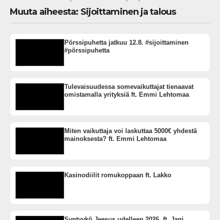
Muuta aiheesta: Sijoittaminen ja talous
Pörssipuhetta jatkuu 12.8. #sijoittaminen
#pörssipuhetta
Tulevaisuudessa somevaikuttajat tienaavat
omistamalla yrityksiä ft. Emmi Lehtomaa
Miten vaikuttaja voi laskuttaa 5000€ yhdestä
mainoksesta? ft. Emmi Lehtomaa
Kasinodiilit romukoppaan ft. Lakko
Syntyykö Jeesus udelleen 2026. ft. Jani