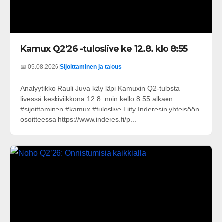
Kamux Q2'26 -tuloslive ke 12.8. klo 8:55
📅 05.08.2026
|
Sijoittaminen ja talous
Analyytikko Rauli Juva käy läpi Kamuxin Q2-tulosta
livessä keskiviikkona 12.8. noin kello 8:55 alkaen.
#sijoittaminen #kamux #tuloslive Liity Inderesin yhteisöön
osoitteessa https://www.inderes.fi/p...