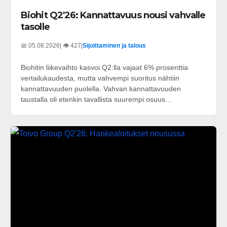
Biohit Q2'26: Kannattavuus nousi vahvalle
tasolle
📅 05.08.2026
| 👁️ 427
|
Sijoittaminen ja talous
Biohitin liikevaihto kasvoi Q2:lla vajaat 6% prosenttia
vertailukaudesta, mutta vahvempi suoritus nähtiin
kannattavuuden puolella. Vahvan kannattavuuden
taustalla oli etenkin tavallista suurempi osuus...