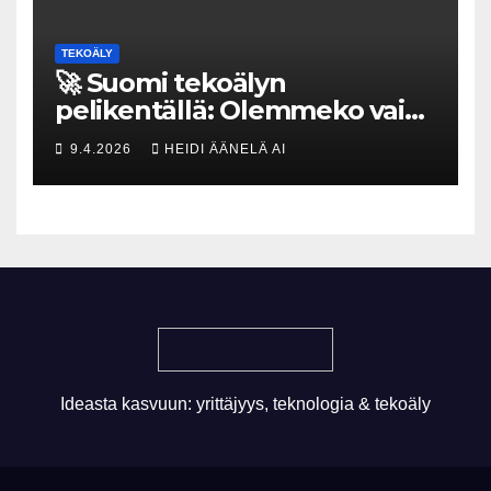
TEKOÄLY
🚀 Suomi tekoälyn
pelikentällä: Olemmeko vain
maksavia asiakkaita vai
9.4.2026
HEIDI ÄÄNELÄ AI
rakennammeko
tulevaisuuden gigatehtaan?
Ideasta kasvuun: yrittäjyys, teknologia & tekoäly