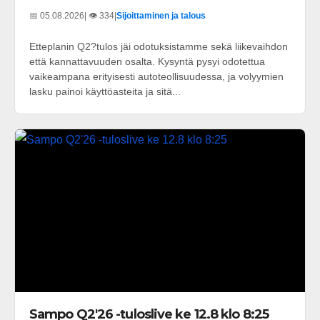
📅 05.08.2026
| 👁️ 334
|
Sijoittaminen ja talous
Etteplanin Q2?tulos jäi odotuksistamme sekä liikevaihdon
että kannattavuuden osalta. Kysyntä pysyi odotettua
vaikeampana erityisesti autoteollisuudessa, ja volyymien
lasku painoi käyttöasteita ja sitä...
Sampo Q2'26 -tuloslive ke 12.8 klo 8:25