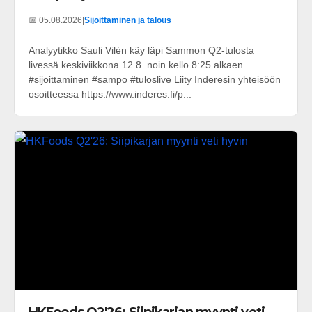
📅 05.08.2026
|
Sijoittaminen ja talous
Analyytikko Sauli Vilén käy läpi Sammon Q2-tulosta
livessä keskiviikkona 12.8. noin kello 8:25 alkaen.
#sijoittaminen #sampo #tuloslive Liity Inderesin yhteisöön
osoitteessa https://www.inderes.fi/p...
HKFoods Q2'26: Siipikarjan myynti veti