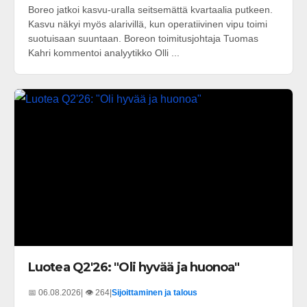
Boreo jatkoi kasvu-uralla seitsemättä kvartaalia putkeen.
Kasvu näkyi myös alarivillä, kun operatiivinen vipu toimi
suotuisaan suuntaan. Boreon toimitusjohtaja Tuomas
Kahri kommentoi analyytikko Olli ...
Luotea Q2'26: "Oli hyvää ja huonoa"
📅 06.08.2026
| 👁️ 264
|
Sijoittaminen ja talous