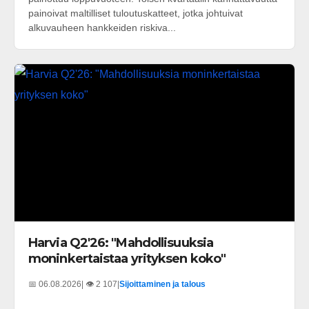
painoivat maltilliset tuloutuskatteet, jotka johtuivat
alkuvauheen hankkeiden riskiva...
Harvia Q2'26: "Mahdollisuuksia
moninkertaistaa yrityksen koko"
📅 06.08.2026
| 👁️ 2 107
|
Sijoittaminen ja talous