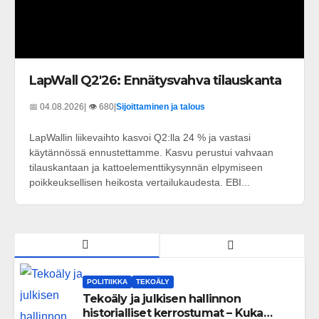
LapWall Q2'26: Ennätysvahva tilauskanta
📅 04.08.2026
| 👁️ 680
|
Sijoittaminen ja talous
LapWallin liikevaihto kasvoi Q2:lla 24 % ja vastasi
käytännössä ennustettamme. Kasvu perustui vahvaan
tilauskantaan ja kattoelementtikysynnän elpymiseen
poikkeuksellisen heikosta vertailukaudesta. EBI...
POLITIIKKA
TEKOÄLY
Tekoäly ja julkisen hallinnon
historialliset kerrostumat – Kuka