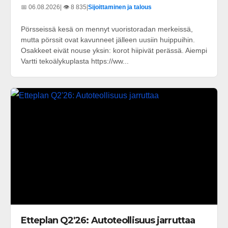
📅 06.08.2026
| 👁️ 8 835
|
Sijoittaminen ja talous
Pörsseissä kesä on mennyt vuoristoradan merkeissä,
mutta pörssit ovat kavunneet jälleen uusiin huippuihin.
Osakkeet eivät nouse yksin: korot hiipivät perässä. Aiempi
Vartti tekoälykuplasta https://ww...
Etteplan Q2'26: Autoteollisuus jarruttaa