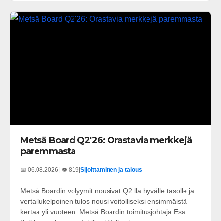
Metsä Board Q2'26: Orastavia merkkejä
paremmasta
📅 06.08.2026
| 👁️ 819
|
Sijoittaminen ja talous
Metsä Boardin volyymit nousivat Q2:lla hyvälle tasolle ja
vertailukelpoinen tulos nousi voitolliseksi ensimmäistä
kertaa yli vuoteen. Metsä Boardin toimitusjohtaja Esa