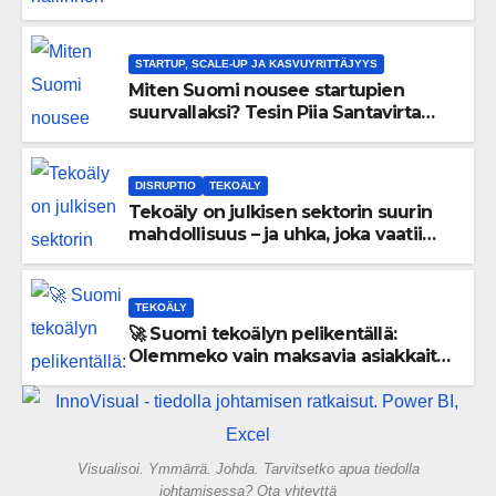
uskaltaa purkaa menneisyyden
painolastin?
STARTUP, SCALE-UP JA KASVUYRITTÄJYYS
Miten Suomi nousee startupien
suurvallaksi? Tesin Piia Santavirta
lataa kovat luvut pöytään 🚀
DISRUPTIO
TEKOÄLY
Tekoäly on julkisen sektorin suurin
mahdollisuus – ja uhka, joka vaatii
välittömiä tekoja
TEKOÄLY
🚀 Suomi tekoälyn pelikentällä:
Olemmeko vain maksavia asiakkaita
vai rakennammeko tulevaisuuden
gigatehtaan?
Visualisoi. Ymmärrä. Johda. Tarvitsetko apua tiedolla
johtamisessa? Ota yhteyttä