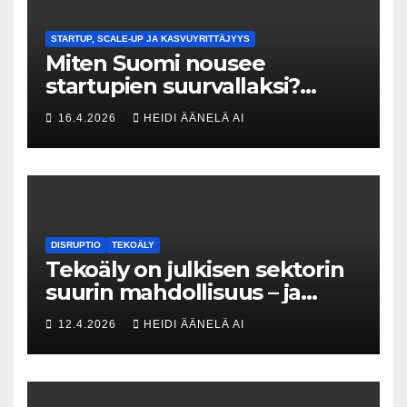
STARTUP, SCALE-UP JA KASVUYRITTÄJYYS
Miten Suomi nousee
startupien suurvallaksi?
Tesin Piia Santavirta lataa
16.4.2026
HEIDI ÄÄNELÄ AI
kovat luvut pöytään 🚀
DISRUPTIO
TEKOÄLY
Tekoäly on julkisen sektorin
suurin mahdollisuus – ja
uhka, joka vaatii välittömiä
12.4.2026
HEIDI ÄÄNELÄ AI
tekoja