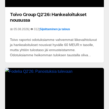
Toivo Group Q2'26: Hankealoitukset
nousussa
📅 05.08.2026
| 👁️ 312
|
Sijoittaminen ja talous
Toivo raportoi odotuksiamme vahvemmat liikevaihtoluvut
ja hankealoitukset nousivat hyvälle 60 MEUR:n tasolle,
mutta yhtiön tulostaso jäi ennusteistamme.
Odotuksiamme heikomman tuloksen taustalla oliva...