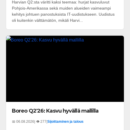
Harvian Q2:sta väritti kaksi teemaa: hurjat kasvuluvut
Pohjois-Amerikassa sekä muiden alueiden vaimeampi
kehitys johtuen panostuksista IT-uudistukseen. Uudistus
oli kuitenkin välttämätön, mikäli Harvi...
Boreo Q2'26: Kasvu hyvällä mallilla
📅 06.08.2026
| 👁️ 277
|
Sijoittaminen ja talous