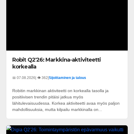
Robit Q2'26: Markkina-aktiviteetti
korkealla
📅 07.08.2026
| 👁️ 362
|
Sijoittaminen ja talous
Robitin markkinan aktiviteetti on korkealla tasolla ja
positiivisen trendin pitäisi jatkua myös
lähitulevaisuudessa. Korkea aktiviteetti avaa myös paljon
mahdollisuuksia, mutta kilpailu markkinalla on...