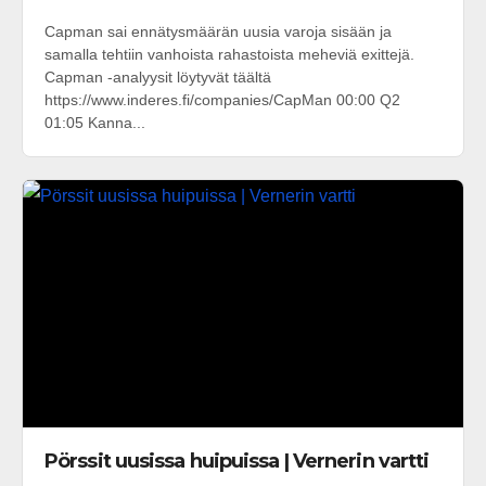
Capman sai ennätysmäärän uusia varoja sisään ja
samalla tehtiin vanhoista rahastoista meheviä exittejä.
Capman -analyysit löytyvät täältä
https://www.inderes.fi/companies/CapMan 00:00 Q2
01:05 Kanna...
Pörssit uusissa huipuissa | Vernerin vartti