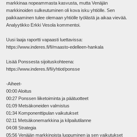
markkinaa nopeammasta kasvusta, mutta Venäjän 
markkinoiden sulkeutuminen oli kova isku yhtiölle. Sen 
paikkaaminen tulee olemaan yhtiölle työlästä ja aikaa vievää. 
Analyytikko Erkki Vesola kommentoi.

Uusi laaja raportti vapaasti luettavissa:

https://www.inderes.fi/fi/maasto-edelleen-hankala

Lisää Ponssesta sijoituskohteena:

https://www.inderes.fi/fi/yhtiot/ponsse

-Aiheet-

00:00 Aloitus

00:27 Ponssen liiketoiminta ja päätuotteet

01:09 Metsäkoneiden valmistus

01:34 Komponenttipulan vaikutukset

02:11 Metsäkonemarkkina ja kilpailutilanne

04:08 Strategia

05:56 Venäjän markkinoista luopuminen ja sen vaikutukset
