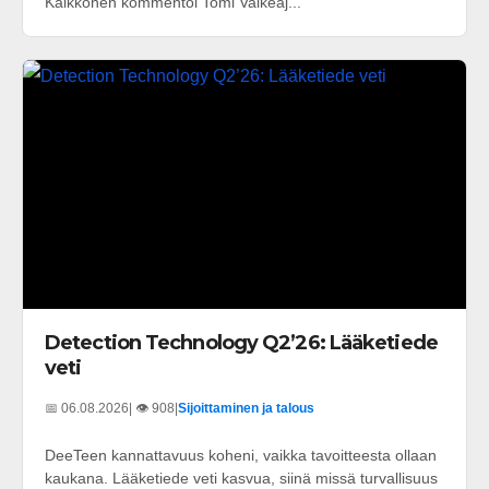
Kaikkonen kommentoi Tomi Valkeaj...
Detection Technology Q2’26: Lääketiede
veti
📅 06.08.2026
| 👁️ 908
|
Sijoittaminen ja talous
DeeTeen kannattavuus koheni, vaikka tavoitteesta ollaan
kaukana. Lääketiede veti kasvua, siinä missä turvallisuus