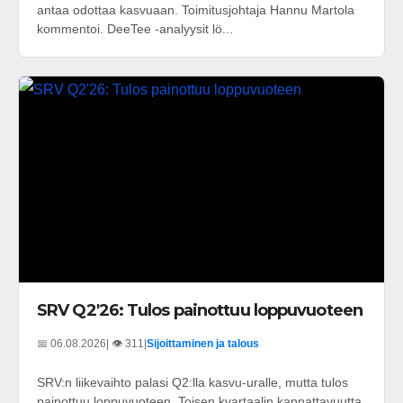
antaa odottaa kasvuaan. Toimitusjohtaja Hannu Martola
kommentoi. DeeTee -analyysit lö...
SRV Q2'26: Tulos painottuu loppuvuoteen
📅 06.08.2026
| 👁️ 311
|
Sijoittaminen ja talous
SRV:n liikevaihto palasi Q2:lla kasvu-uralle, mutta tulos
painottuu loppuvuoteen. Toisen kvartaalin kannattavuutta