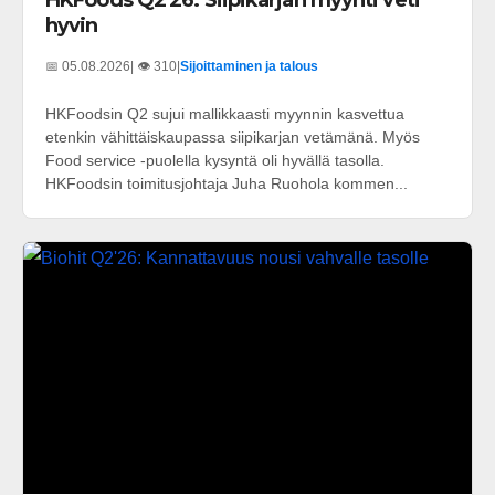
hyvin
📅 05.08.2026
| 👁️ 310
|
Sijoittaminen ja talous
HKFoodsin Q2 sujui mallikkaasti myynnin kasvettua
etenkin vähittäiskaupassa siipikarjan vetämänä. Myös
Food service -puolella kysyntä oli hyvällä tasolla.
HKFoodsin toimitusjohtaja Juha Ruohola kommen...