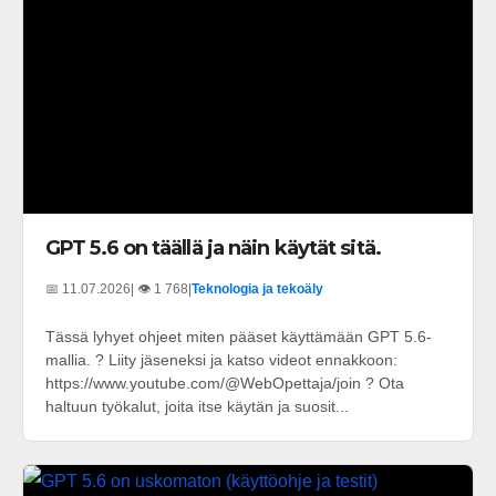
GPT 5.6 on täällä ja näin käytät sitä.
📅 11.07.2026
| 👁️ 1 768
|
Teknologia ja tekoäly
Tässä lyhyet ohjeet miten pääset käyttämään GPT 5.6-
mallia. ? Liity jäseneksi ja katso videot ennakkoon:
https://www.youtube.com/@WebOpettaja/join ? Ota
haltuun työkalut, joita itse käytän ja suosit...