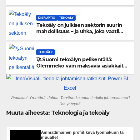
lataa kovat luvut pöytään 🚀
DISRUPTIO
TEKOÄLY
Tekoäly on julkisen sektorin suurin
mahdollisuus – ja uhka, joka vaatii
välittömiä tekoja
TEKOÄLY
🚀 Suomi tekoälyn pelikentällä:
Olemmeko vain maksavia asiakkaita
vai rakennammeko tulevaisuuden
gigatehtaan?
Visualisoi. Ymmärrä. Johda. Tarvitsetko apua tiedolla johtamisessa?
Ota yhteyttä
Muuta aiheesta: Teknologia ja tekoäly
Ammattimainen profiilikuva työnhakuun tai
muualle!