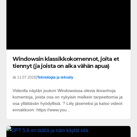
Windowsin klassikkokomennot, joita et
tiennyt (ja joista on aika vähän apua)
📅 11.07.2026
|
Teknologia ja tekoäly
Videolla näytän joukon Windowsissa olevia ikivanhoja
komentoja, joista osa on nykyisin melkein tarpeettomia ja
osa yllättävän hyödyllisiä. ? Liity jäseneksi ja katso videot
ennakkoon: https://www.you...