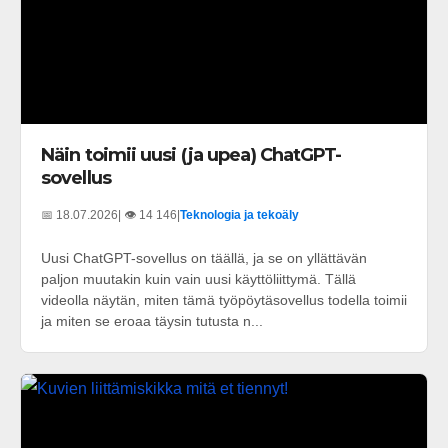
Näin toimii uusi (ja upea) ChatGPT-
sovellus
📅 18.07.2026
| 👁️ 14 146
|
Teknologia ja tekoäly
Uusi ChatGPT-sovellus on täällä, ja se on yllättävän
paljon muutakin kuin vain uusi käyttöliittymä. Tällä
videolla näytän, miten tämä työpöytäsovellus todella toimii
ja miten se eroaa täysin tutusta n...