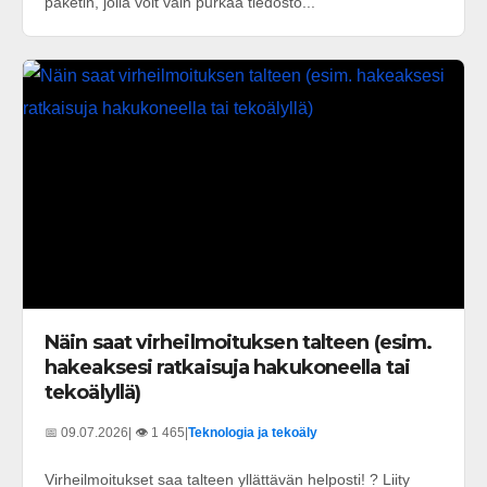
paketin, jolla voit vain purkaa tiedosto...
Näin saat virheilmoituksen talteen (esim.
hakeaksesi ratkaisuja hakukoneella tai
tekoälyllä)
📅 09.07.2026
| 👁️ 1 465
|
Teknologia ja tekoäly
Virheilmoitukset saa talteen yllättävän helposti! ? Liity