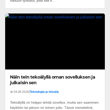
haltuun työkalut, joita itse k...
Näin tein tekoälyllä oman sovelluksen ja
julkaisin sen
📅 04.08.2026
|
Teknologia ja tekoäly
Tekoälyllä on helppo tehdä sovellus, mutta sen saaminen
käyttöön tai jakoon on toinen juttu. Tässä menetelmä,