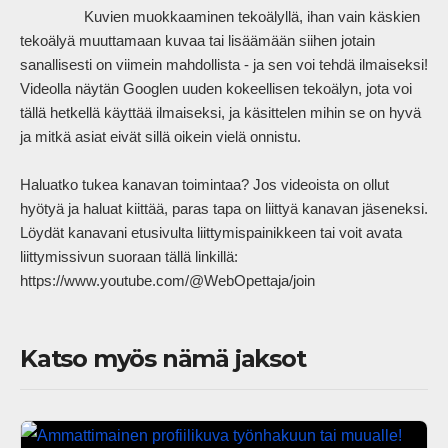
                Kuvien muokkaaminen tekoälyllä, ihan vain käskien 
tekoälyä muuttamaan kuvaa tai lisäämään siihen jotain 
sanallisesti on viimein mahdollista - ja sen voi tehdä ilmaiseksi! 
Videolla näytän Googlen uuden kokeellisen tekoälyn, jota voi 
tällä hetkellä käyttää ilmaiseksi, ja käsittelen mihin se on hyvä 
ja mitkä asiat eivät sillä oikein vielä onnistu. 

Haluatko tukea kanavan toimintaa? Jos videoista on ollut 
hyötyä ja haluat kiittää, paras tapa on liittyä kanavan jäseneksi. 
Löydät kanavani etusivulta liittymispainikkeen tai voit avata 
liittymissivun suoraan tällä linkillä:

https://www.youtube.com/@WebOpettaja/join            
Katso myös nämä jaksot