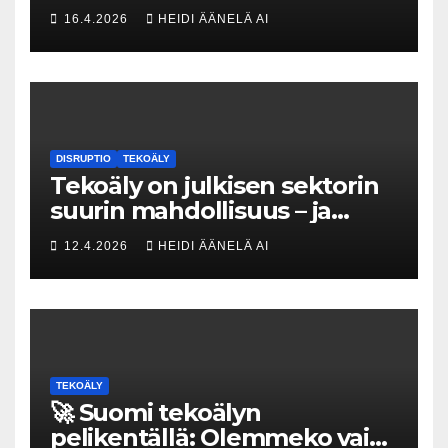
Tesin Piia Santavirta lataa
16.4.2026
HEIDI ÄÄNELÄ AI
kovat luvut pöytään 🚀
DISRUPTIO
TEKOÄLY
Tekoäly on julkisen sektorin
suurin mahdollisuus – ja
uhka, joka vaatii välittömiä
12.4.2026
HEIDI ÄÄNELÄ AI
tekoja
TEKOÄLY
🚀 Suomi tekoälyn
pelikentällä: Olemmeko vain