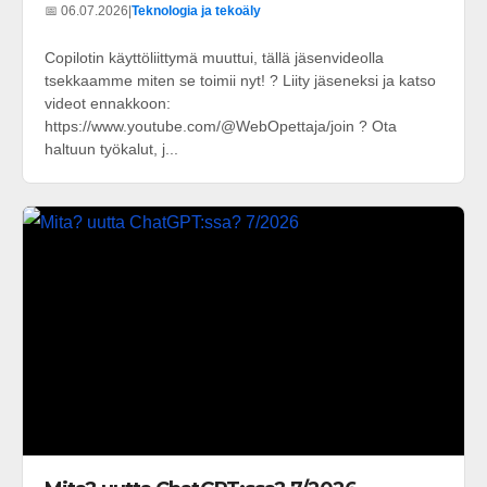
📅 06.07.2026
|
Teknologia ja tekoäly
Copilotin käyttöliittymä muuttui, tällä jäsenvideolla
tsekkaamme miten se toimii nyt! ? Liity jäseneksi ja katso
videot ennakkoon:
https://www.youtube.com/@WebOpettaja/join ? Ota
haltuun työkalut, j...