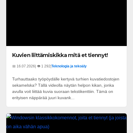
Kuvien liittämiskikka mitä et tiennyt!
📅 16.07.2026
| 👁️ 1 292
|
Teknologia ja tekoäly
Turhauttaako työpöydälle kertyvä turhien kuvatiedostojen
sekamelska? Tällä videolla näytän helpon kikan, jonka
avulla voit liittää kuvia suoraan tekstikenttiin. Tämä on
erityisen näppärää juuri kuvank...