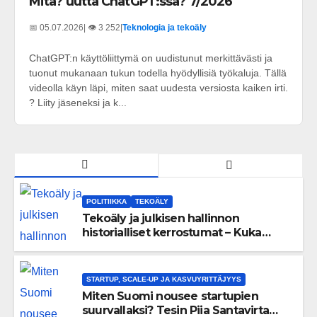
Mita? uutta ChatGPT:ssa? 7/2026
📅 05.07.2026
| 👁️ 3 252
|
Teknologia ja tekoäly
ChatGPT:n käyttöliittymä on uudistunut merkittävästi ja
tuonut mukanaan tukun todella hyödyllisiä työkaluja. Tällä
videolla käyn läpi, miten saat uudesta versiosta kaiken irti.
? Liity jäseneksi ja k...
POLITIIKKA
TEKOÄLY
Tekoäly ja julkisen hallinnon
historialliset kerrostumat – Kuka
uskaltaa purkaa menneisyyden
painolastin?
STARTUP, SCALE-UP JA KASVUYRITTÄJYYS
Miten Suomi nousee startupien
suurvallaksi? Tesin Piia Santavirta