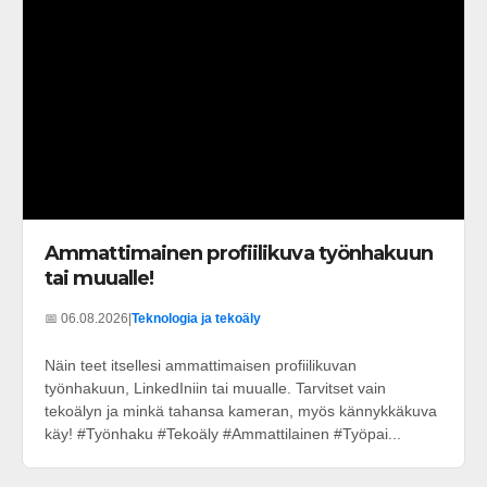
Ammattimainen profiilikuva työnhakuun
tai muualle!
📅 06.08.2026
|
Teknologia ja tekoäly
Näin teet itsellesi ammattimaisen profiilikuvan
työnhakuun, LinkedIniin tai muualle. Tarvitset vain
tekoälyn ja minkä tahansa kameran, myös kännykkäkuva
käy! #Työnhaku #Tekoäly #Ammattilainen #Työpai...