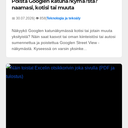
Poista Googlen katuna?kyma?sta?
naamasi, kotisi tai muuta
📅 30.07.2026
| 👁️ 858
|
Teknologia ja tekoäly
Näkyykö Googlen katunäkymässä kotisi tai jotain muuta
yksityistä? Näin saat kasvot tai oman kiinteistösi tai autosi
sumennettua ja poistettua Googlen Street View -
näkymästä. Kyseessä on varsin yksinke...