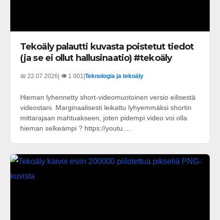
Tekoäly palautti kuvasta poistetut tiedot
(ja se ei ollut hallusinaatio) #tekoäly
📅 22.07.2026
| 👁️ 1 001
|
Teknologia ja tekoäly
Hieman lyhennetty short-videomuotoinen versio eilisestä
videostani. Marginaalisesti leikattu lyhyemmäksi shortin
mittarajaan mahtuakseen, joten pidempi video voi olla
hieman selkeämpi ? https://youtu....