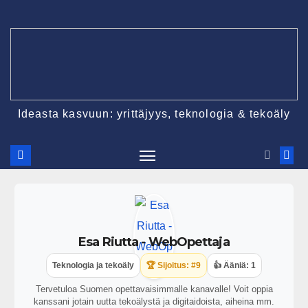
Ideasta kasvuun: yrittäjyys, teknologia & tekoäly
Esa Riutta - WebOpettaja
Teknologia ja tekoäly
🏆 Sijoitus: #9
👍 Ääniä: 1
Tervetuloa Suomen opettavaisimmalle kanavalle! Voit oppia
kanssani jotain uutta tekoälystä ja digitaidoista, aiheina mm.