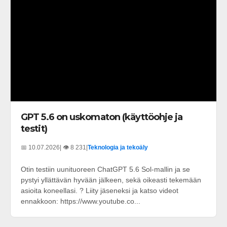
GPT 5.6 on uskomaton (käyttöohje ja
testit)
📅 10.07.2026
| 👁️ 8 231
|
Teknologia ja tekoäly
Otin testiin uunituoreen ChatGPT 5.6 Sol-mallin ja se
pystyi yllättävän hyvään jälkeen, sekä oikeasti tekemään
asioita koneellasi. ? Liity jäseneksi ja katso videot
ennakkoon: https://www.youtube.co...