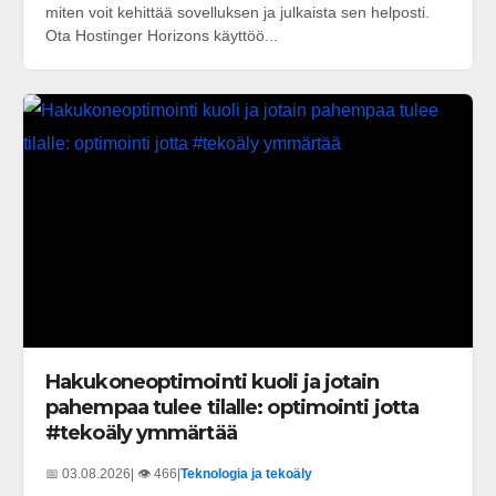
miten voit kehittää sovelluksen ja julkaista sen helposti.
Ota Hostinger Horizons käyttöö...
Hakukoneoptimointi kuoli ja jotain
pahempaa tulee tilalle: optimointi jotta
#tekoäly ymmärtää
📅 03.08.2026
| 👁️ 466
|
Teknologia ja tekoäly