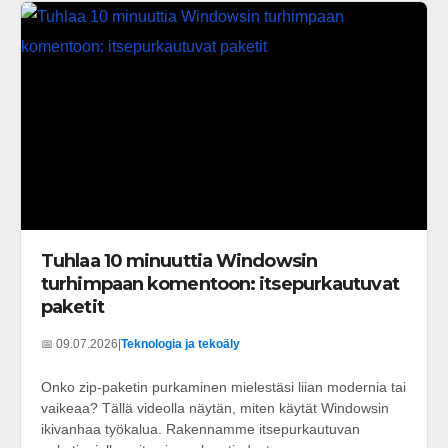
Tuhlaa 10 minuuttia Windowsin
turhimpaan komentoon: itsepurkautuvat
paketit
📅 09.07.2026
|
Teknologia ja tekoäly
Onko zip-paketin purkaminen mielestäsi liian modernia tai
vaikeaa? Tällä videolla näytän, miten käytät Windowsin
ikivanhaa työkalua. Rakennamme itsepurkautuvan