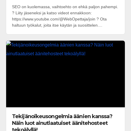
SEO on kuolemassa, vaihtoehto on ehkä paljon pahempi.
? Liity jäseneksi ja katso videot ennakkoon:
https://www.youtube.com/@WebOpettaja/join ? Ota
haltuun työkalut, joita itse käytän ja suosittelen....
Tekijänoikeusongelmia äänien kanssa?
Näin luot ainutlaatuiset äänitehosteet
tekoälyllä!