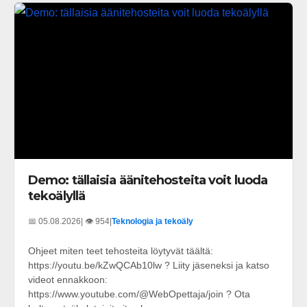
Demo: tällaisia äänitehosteita voit luoda
tekoälyllä
📅 05.08.2026
| 👁️ 954
|
Teknologia ja tekoäly
Ohjeet miten teet tehosteita löytyvät täältä:
https://youtu.be/kZwQCAb10lw ? Liity jäseneksi ja katso
videot ennakkoon:
https://www.youtube.com/@WebOpettaja/join ? Ota