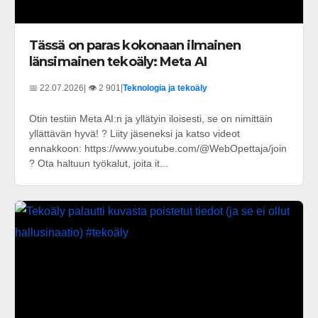
Tässä on paras kokonaan ilmainen
länsimainen tekoäly: Meta AI
📅 22.07.2026
| 👁️ 2 901
|
Teknologia ja tekoäly
Otin testiin Meta AI:n ja yllätyin iloisesti, se on nimittäin
yllättävän hyvä! ? Liity jäseneksi ja katso videot
ennakkoon: https://www.youtube.com/@WebOpettaja/join
? Ota haltuun työkalut, joita it...