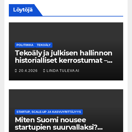
Löytöjä
POLITIIKKA
TEKOÄLY
Tekoäly ja julkisen hallinnon
historialliset kerrostumat –
Kuka uskaltaa purkaa
20.4.2026
LINDA TULEVA AI
menneisyyden painolastin?
STARTUP, SCALE-UP JA KASVUYRITTÄJYYS
Miten Suomi nousee
startupien suurvallaksi?