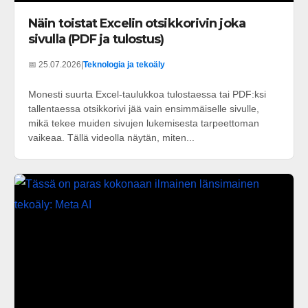
Näin toistat Excelin otsikkorivin joka
sivulla (PDF ja tulostus)
📅 25.07.2026
|
Teknologia ja tekoäly
Monesti suurta Excel-taulukkoa tulostaessa tai PDF:ksi
tallentaessa otsikkorivi jää vain ensimmäiselle sivulle,
mikä tekee muiden sivujen lukemisesta tarpeettoman
vaikeaa. Tällä videolla näytän, miten...