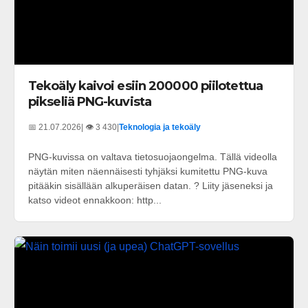
Tekoäly kaivoi esiin 200000 piilotettua
pikseliä PNG-kuvista
📅 21.07.2026
| 👁️ 3 430
|
Teknologia ja tekoäly
PNG-kuvissa on valtava tietosuojaongelma. Tällä videolla
näytän miten näennäisesti tyhjäksi kumitettu PNG-kuva
pitääkin sisällään alkuperäisen datan. ? Liity jäseneksi ja
katso videot ennakkoon: http...