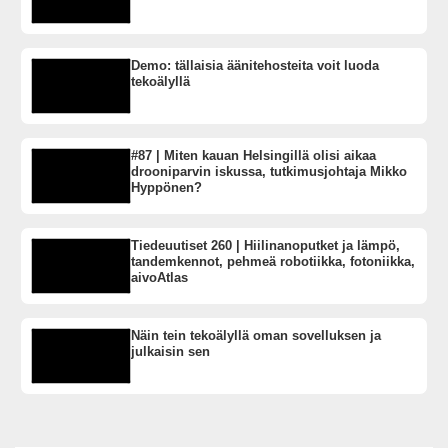
Demo: tällaisia äänitehosteita voit luoda
tekoälyllä
#87 | Miten kauan Helsingillä olisi aikaa
drooniparvin iskussa, tutkimusjohtaja Mikko
Hyppönen?
Tiedeuutiset 260 | Hiilinanoputket ja lämpö,
tandemkennot, pehmeä robotiikka, fotoniikka,
aivoAtlas
Näin tein tekoälyllä oman sovelluksen ja
julkaisin sen