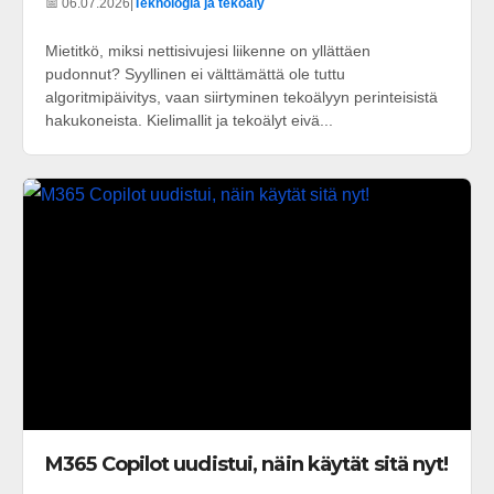
📅 06.07.2026
|
Teknologia ja tekoäly
Mietitkö, miksi nettisivujesi liikenne on yllättäen
pudonnut? Syyllinen ei välttämättä ole tuttu
algoritmipäivitys, vaan siirtyminen tekoälyyn perinteisistä
hakukoneista. Kielimallit ja tekoälyt eivä...
M365 Copilot uudistui, näin käytät sitä nyt!