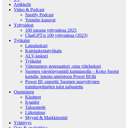
Artikkelit
Video & Podcast
Spotify Podcast
Youtube kanavat
Yritysideat
100 parasta yritysideaa 2025
ChatGPT:n 100 yritysideaa (2023)
Työkalut
Lainalaskuri
Katelaskentatyökalu
ALV-laskuri
Työkalut
Viitenumero generaattori -oma viitelaskuri
Suomen väestöpyramidi kuntatasolla – Koko Suomi
kartalla, tutustu aineistoon Power BI:llä
Power BI -raportti: Suomen suuryritysten
toimitusjohtajien tulot paljastettu
Oppiminen
Käsitteet
It-taidot
Taloustiede
Liiketalous
Myynti & Markkinointi
Yrittäjyys
Data & analytiikka