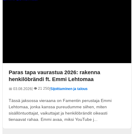
Paras tapa vaurastua 2026: rakenna
henkilöbrändi ft. Emmi Lehtomaa
| 👁️ 21 250
📅 03.08.2026
|
Sijoittaminen ja talous
Tässä jaksossa vieraana on Famentin perustaja Emmi
Lehtomaa, jonka kanssa pureudumme siihen, miten
sisällöntuottajat, vaikuttajat ja henkilöbrändit oikeasti
tienaavat rahaa. Emmi avaa, miksi YouTube j...