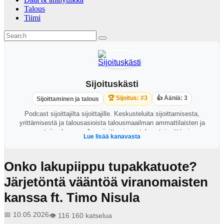
Talous
Tiimi
Sijoituskästi
🏆 Sijoitus: #3
👍 Ääniä: 3
Sijoittaminen ja talous
Podcast sijoittajilta sijoittajille. Keskusteluita sijoittamisesta,
yrittämisestä ja talousasioista talousmaailman ammattilaisten ja
menestyjien kanssa. Jos sijoittaminen, talous tai yrittäminen
Lue lisää kanavasta
kiinnostaa, on tämä kanava juuri sinulle. Löydät lisää timanttista
sisältöä Instagramista ja TikTokista @sijoituskasti
Onko lakupiippu tupakkatuote?
Järjetöntä vääntöä viranomaisten
kanssa ft. Timo Nisula
📅 10.05.2026
👁️ 116 160 katselua