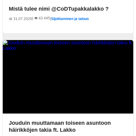
Mistä tulee nimi @CoDTupakkalakko ?
| 👁️ 43 445
📅 31.07.2026
|
Sijoittaminen ja talous
Jouduin muuttamaan toiseen asuntoon
häirikköjen takia ft. Lakko