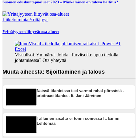
Suomen eduskuntapuolueet 2023 – Minkälainen on tuleva hallitus?
Liiketoiminta
Yrittäjyys
Yrittäjyyteen liittyvät osa-alueet
Visualisoi. Ymmärrä. Johda. Tarvitsetko apua tiedolla
johtamisessa? Ota yhteyttä
Muuta aiheesta: Sijoittaminen ja talous
Näissä tilanteissa teet varmat rahat pörssistä -
arbitraasitilanteet ft. Jani Järvinen
Tällainen sisältö ei toimi somessa ft. Emmi
Lehtomaa