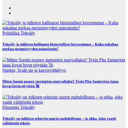
Politiikka
Tekoäly
Tekoäly ja julkisen hallinnon historialliset kerrostumat – Kuka uskaltaa
purkaa menneisyyden painolastin?
Startup, Scale-up ja kasvuyrittäjyys
Miten Suomi nousee startupien suurvallaksi? Tesin Piia Santavirta lataa
kovat luvut pöytään 🚀
Disruptio
Tekoäly
Tekoäly on julkisen sektorin suurin mahdollisuus – ja uhka, joka vaatii
välittömiä tekoja