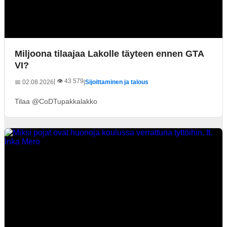
Miljoona tilaajaa Lakolle täyteen ennen GTA
VI?
| 👁️ 43 579
📅 02.08.2026
|
Sijoittaminen ja talous
Tilaa @CoDTupakkalakko