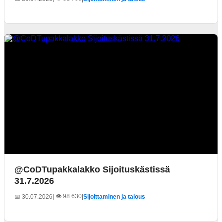
@CoDTupakkalakko Sijoituskästissä
31.7.2026
| 👁️ 98 630
📅 30.07.2026
|
Sijoittaminen ja talous