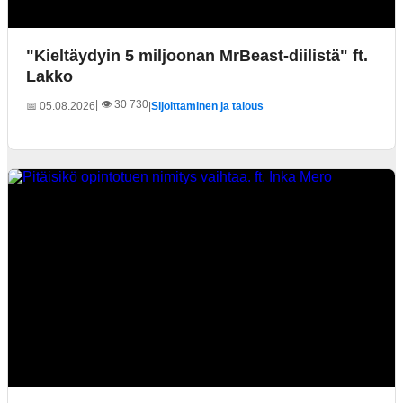
"Kieltäydyin 5 miljoonan MrBeast-diilistä" ft.
Lakko
| 👁️ 30 730
📅 05.08.2026
|
Sijoittaminen ja talous