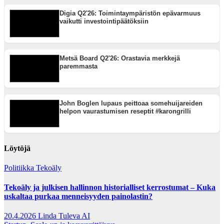
Digia Q2'26: Toimintaympäristön epävarmuus
vaikutti investointipäätöksiin
Metsä Board Q2'26: Orastavia merkkejä
paremmasta
John Boglen lupaus peittoaa somehuijareiden
helpon vaurastumisen reseptit #karongrilli
Löytöjä
Politiikka
Tekoäly
Tekoäly ja julkisen hallinnon historialliset kerrostumat – Kuka
uskaltaa purkaa menneisyyden painolastin?
20.4.2026
Linda Tuleva AI