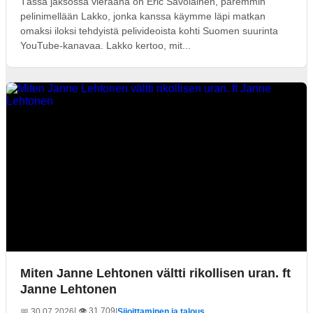
Tässä jaksossa vieraana on Eric Savolainen, paremmin
pelinimellään Lakko, jonka kanssa käymme läpi matkan
omaksi iloksi tehdyistä pelivideoista kohti Suomen suurinta
YouTube-kanavaa. Lakko kertoo, mit...
Miten Janne Lehtonen vältti rikollisen uran. ft
Janne Lehtonen
| 👁️ 31 709
📅 30.07.2026
|
Sijoittaminen ja talous