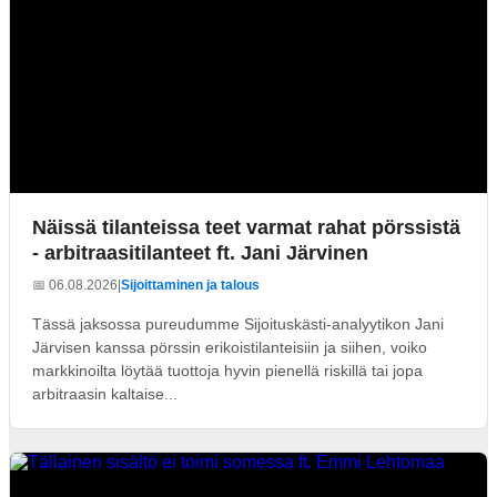
Näissä tilanteissa teet varmat rahat pörssistä
- arbitraasitilanteet ft. Jani Järvinen
📅 06.08.2026
|
Sijoittaminen ja talous
Tässä jaksossa pureudumme Sijoituskästi-analyytikon Jani
Järvisen kanssa pörssin erikoistilanteisiin ja siihen, voiko
markkinoilta löytää tuottoja hyvin pienellä riskillä tai jopa
arbitraasin kaltaise...