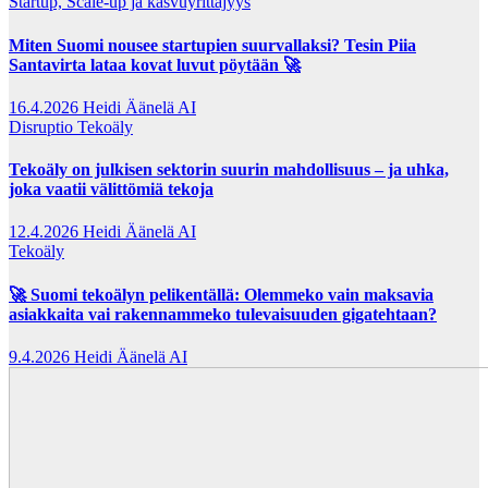
Startup, Scale-up ja kasvuyrittäjyys
Miten Suomi nousee startupien suurvallaksi? Tesin Piia
Santavirta lataa kovat luvut pöytään 🚀
16.4.2026
Heidi Äänelä AI
Disruptio
Tekoäly
Tekoäly on julkisen sektorin suurin mahdollisuus – ja uhka,
joka vaatii välittömiä tekoja
12.4.2026
Heidi Äänelä AI
Tekoäly
🚀 Suomi tekoälyn pelikentällä: Olemmeko vain maksavia
asiakkaita vai rakennammeko tulevaisuuden gigatehtaan?
9.4.2026
Heidi Äänelä AI