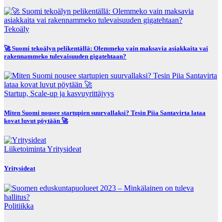
Tekoäly
🚀 Suomi tekoälyn pelikentällä: Olemmeko vain maksavia asiakkaita vai
rakennammeko tulevaisuuden gigatehtaan?
Startup, Scale-up ja kasvuyrittäjyys
Miten Suomi nousee startupien suurvallaksi? Tesin Piia Santavirta lataa
kovat luvut pöytään 🚀
Liiketoiminta
Yritysideat
Yritysideat
Politiikka