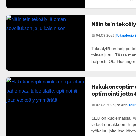
Näin tein tekoäly
📅 04.08.2026
|
Teknologia 
Tekoälyllä on helppo t
toinen juttu. Tässä men
helposti. Ota Hostinger
Hakukoneoptimoin
optimointi jott
📅 03.08.2026
| 👁️ 466
|
Tekn
SEO on kuolemassa, vai
videot ennakkoon: htt
työkalut, joita itse käytä