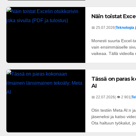
Näin toistat Excel
📅 25.07.2026
|
Teknologia 
Monesti suurta Excel-ta
vain ensimmäiselle siv
vaikeaa. Tällä videolla 
Tässä on paras k
AI
📅 22.07.2026
| 👁️ 2 901
|
Te
Otin testiin Meta AI:n ja 
jäseneksi ja katso vid
Ota haltuun työkalut, joit