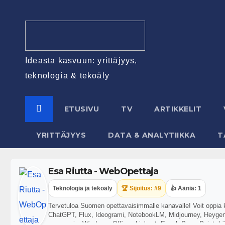
Ideasta kasvuun: yrittäjyys,
teknologia & tekoäly
ETUSIVU
TV
ARTIKKELIT
YRITTÄJYYS
DATA & ANALYTIIKKA
T
Esa Riutta - WebOpettaja
Teknologia ja tekoäly
🏆 Sijoitus: #9
👍 Ääniä: 1
Tervetuloa Suomen opettavaisimmalle kanavalle! Voit oppia ka
ChatGPT, Flux, Ideogrami, NotebookLM, Midjourney, Heygen,
ergonomia, Windows, Office-ohjelmat, Excel, PowerPoint, kän