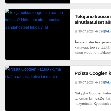
Tekijänoikeuson
ainutlaatuiset ää
📅 30.07.2026
| 👁️ 526
|
Tekn
Äänitehosteiden generoi
kanavaa, tee se täältä: 
katso videot ennakkoon:
Poista Googlen k
📅 30.07.2026
| 👁️ 858
|
Tekn
Näkyykö Googlen katunä
tai oman kiinteistösi t
näkymästä. Kyseessä on