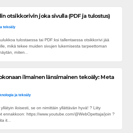
in otsikkorivin joka sivulla (PDF ja tulostus)
ja tekoäly
ulukkoa tulostaessa tai PDF:ksi tallentaessa otsikkorivi jää
ulle, mikä tekee muiden sivujen lukemisesta tarpeettoman
näytän, miten...
okonaan ilmainen länsimainen tekoäly: Meta
knologia ja tekoäly
yllätyin iloisesti, se on nimittäin yllättävän hyvä! ? Liity
eot ennakkoon: https://www.youtube.com/@WebOpettaja/join ?
a it...