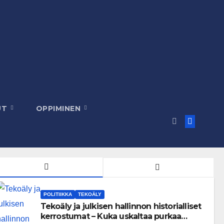
UT
OPPIMINEN
POLITIIKKA
TEKOÄLY
Tekoäly ja julkisen hallinnon historialliset
kerrostumat – Kuka uskaltaa purkaa