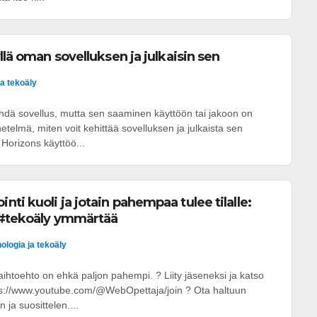
llä oman sovelluksen ja julkaisin sen
ja tekoäly
ehdä sovellus, mutta sen saaminen käyttöön tai jakoon on
etelmä, miten voit kehittää sovelluksen ja julkaista sen
 Horizons käyttöö...
ti kuoli ja jotain pahempaa tulee tilalle:
a #tekoäly ymmärtää
ologia ja tekoäly
htoehto on ehkä paljon pahempi. ? Liity jäseneksi ja katso
ps://www.youtube.com/@WebOpettaja/join ? Ota haltuun
n ja suosittelen....