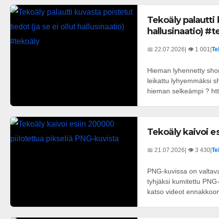
Tekoäly palautti 
hallusinaatio) #t
📅 22.07.2026
| 👁️ 1 001
|
Te
Hieman lyhennetty short
leikattu lyhyemmäksi sh
hieman selkeämpi ? http
Tekoäly kaivoi e
📅 21.07.2026
| 👁️ 3 430
|
Te
PNG-kuvissa on valtava
tyhjäksi kumitettu PNG-
katso videot ennakkoon: