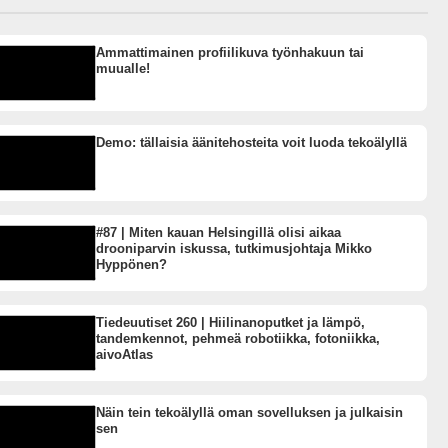
Ammattimainen profiilikuva työnhakuun tai
muualle!
Demo: tällaisia äänitehosteita voit luoda tekoälyllä
#87 | Miten kauan Helsingillä olisi aikaa
drooniparvin iskussa, tutkimusjohtaja Mikko
Hyppönen?
Tiedeuutiset 260 | Hiilinanoputket ja lämpö,
tandemkennot, pehmeä robotiikka, fotoniikka,
aivoAtlas
Näin tein tekoälyllä oman sovelluksen ja julkaisin
sen