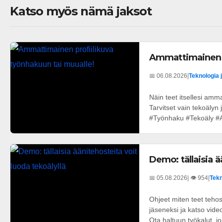
Katso myös nämä jaksot
Ammattimainen p
📅 06.08.2026
|
Teknologia 
Näin teet itsellesi amm
Tarvitset vain tekoäly
#Työnhaku #Tekoäly #A
Demo: tällaisia ä
📅 05.08.2026
| 👁️ 954
|
Tekn
Ohjeet miten teet tehos
jäseneksi ja katso vid
Ota haltuun työkalut, joi