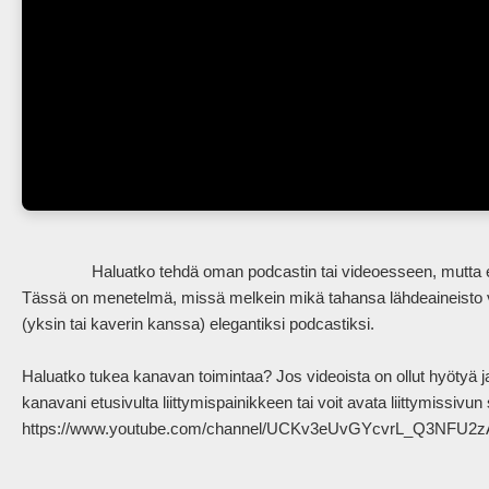
                Haluatko tehdä oman podcastin tai videoesseen, mutta et oikein saa sanoja järjestymään mielenkiintoiseen sellaiseen? 
Tässä on menetelmä, missä melkein mikä tahansa lähdeaineisto voi
(yksin tai kaverin kanssa) elegantiksi podcastiksi.

Haluatko tukea kanavan toimintaa? Jos videoista on ollut hyötyä ja 
kanavani etusivulta liittymispainikkeen tai voit avata liittymissivun su
https://www.youtube.com/channel/UCKv3eUvGYcvrL_Q3NFU2zAQ/jo