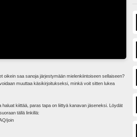
daan muuttaa käsikirjoitukseksi, minkä voit sitten lukea 
haluat kiittää, paras tapa on liittyä kanavan jäseneksi. Löydät 
oraan tällä linkillä:

in            