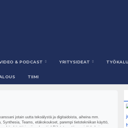
VIDEO & PODCAST
YRITYSIDEAT
TYÖKAL
ALOUS
TIIMI
nssani jotain uutta tekoälystä ja digitaidoista, aiheina mm.
 Synthesia, Teams, etäkokoukset, parempi tietotekniikan käyttö,
nykän käyttö ja niin edespäin! Piilotetaan tänne vielä kaksi