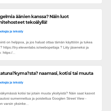
gelmia äänien kanssa? Näin luot
nitehosteet tekoälyllä!
ologia ja tekoäly
nti on helppoa, ja jos haluat ottaa tämän käyttöön ja tukea
? https://try.elevenlabs.io/webopettaja ? Liity jäseneksi ja
 https:/...
atuna?kyma?sta? naamasi, kotisi tai muuta
ologia ja tekoäly
kymässä kotisi tai jotain muuta yksityistä? Näin saat kasvot
ai autosi sumennettua ja poistettua Googlen Street View -
 varsin yksinke...