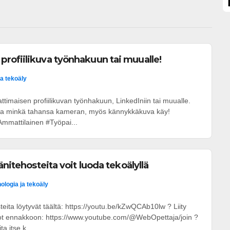
rofiilikuva työnhakuun tai muualle!
ja tekoäly
attimaisen profiilikuvan työnhakuun, LinkedIniin tai muualle.
n ja minkä tahansa kameran, myös kännykkäkuva käy!
mmattilainen #Työpai...
änitehosteita voit luoda tekoälyllä
ologia ja tekoäly
teita löytyvät täältä: https://youtu.be/kZwQCAb10lw ? Liity
eot ennakkoon: https://www.youtube.com/@WebOpettaja/join ?
ta itse k...