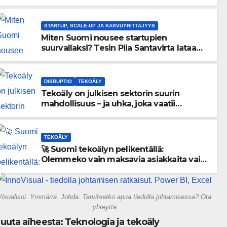
menneisyyden painolastin?
STARTUP, SCALE-UP JA KASVUYRITTÄJYYS
Miten Suomi nousee startupien
suurvallaksi? Tesin Piia Santavirta lataa
kovat luvut pöytään 🚀
DISRUPTIO
TEKOÄLY
Tekoäly on julkisen sektorin suurin
mahdollisuus – ja uhka, joka vaatii
välittömiä tekoja
TEKOÄLY
🚀 Suomi tekoälyn pelikentällä:
Olemmeko vain maksavia asiakkaita vai
rakennammeko tulevaisuuden
gigatehtaan?
Visualisoi. Ymmärrä. Johda. Tarvitsetko apua tiedolla johtamisessa? Ota
yhteyttä
uuta aiheesta: Teknologia ja tekoäly