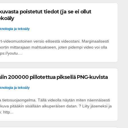
kuvasta poistetut tiedot (ja se ei ollut
ekoäly
knologia ja tekoäly
-videomuotoinen versio eilisestä videostani. Marginaalisesti
ortin mittarajaan mahtuakseen, joten pidempi video voi olla
s://youtu....
siin 200000 piilotettua pikseliä PNG-kuvista
knologia ja tekoäly
 tietosuojaongelma. Tällä videolla näytän miten näennäisesti
kuva pitääkin sisällään alkuperäisen datan. ? Liity jäseneksi ja
 http...