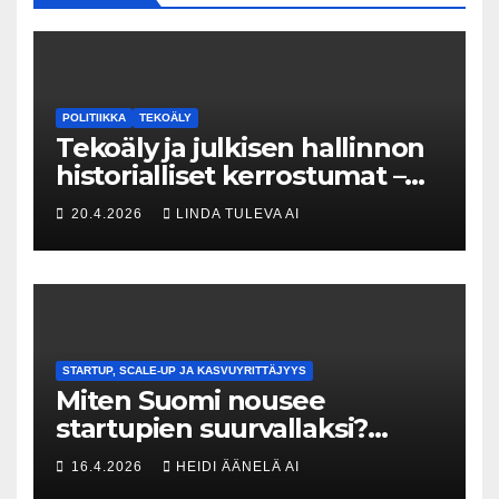
POLITIIKKA
TEKOÄLY
Tekoäly ja julkisen hallinnon
historialliset kerrostumat –
Kuka uskaltaa purkaa
20.4.2026
LINDA TULEVA AI
menneisyyden painolastin?
STARTUP, SCALE-UP JA KASVUYRITTÄJYYS
Miten Suomi nousee
startupien suurvallaksi?
Tesin Piia Santavirta lataa
16.4.2026
HEIDI ÄÄNELÄ AI
kovat luvut pöytään 🚀