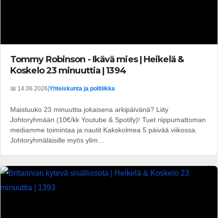
Tommy Robinson - Ikävä mies | Heikelä &
Koskelo 23 minuuttia | 1394
📅 14.06.2026
|
Yhteiskunta ja politiikka
Maistuuko 23 minuuttia jokaisena arkipäivänä? Liity
Johtoryhmään (10€/kk Youtube & Spotify)! Tuet riippumattoman
mediamme toimintaa ja nautit Kakskolmea 5 päivää viikossa.
Johtoryhmäläisille myös ylim...