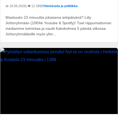
📅 16.06.2026
| 👁️ 12 288
|
Yhteiskunta ja politiikka
Maistuuko 23 minuuttia jokaisena arkipäivänä? Liity
Johtoryhmään (10€/kk Youtube & Spotify)! Tuet riippumattoman
mediamme toimintaa ja nautit Kakskolmea 5 päivää viikossa.
Johtoryhmäläisille myös ylim...