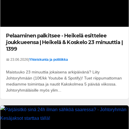
Pelaaminen palkitsee - Heikelä esittelee
joukkueensa | Heikelä & Koskelo 23 minuuttia |
1399
📅 23.06.2026
|
Yhteiskunta ja politiikka
Maistuuko 23 minuuttia jokaisena arkipäivänä? Liity
Johtoryhmään (10€/kk Youtube & Spotify)! Tuet riippumattoman
mediamme toimintaa ja nautit Kakskolmea 5 päivää viikossa.
Johtoryhmäläisille myös ylim...