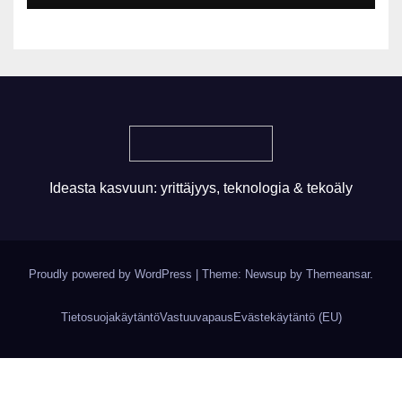
tulevaisuuden gigatehtaan?
Ideasta kasvuun: yrittäjyys, teknologia & tekoäly
Proudly powered by WordPress
|
Theme: Newsup by
Themeansar
.
Tietosuojakäytäntö
Vastuuvapaus
Evästekäytäntö (EU)