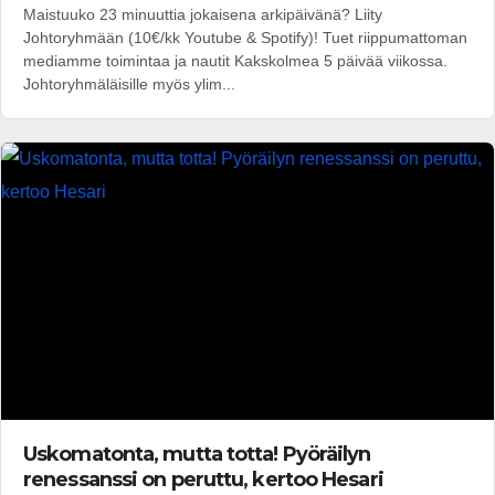
Maistuuko 23 minuuttia jokaisena arkipäivänä? Liity
Johtoryhmään (10€/kk Youtube & Spotify)! Tuet riippumattoman
mediamme toimintaa ja nautit Kakskolmea 5 päivää viikossa.
Johtoryhmäläisille myös ylim...
Uskomatonta, mutta totta! Pyöräilyn
renessanssi on peruttu, kertoo Hesari