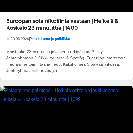
Euroopan sota nikotiinia vastaan | Heikelä &
Koskelo 23 minuuttia | 1400
📅 23.06.2026
|
Yhteiskunta ja politiikka
Maistuuko 23 minuuttia jokaisena arkipäivänä? Liity
Johtoryhmään (10€/kk Youtube & Spotify)! Tuet riippumattoman
mediamme toimintaa ja nautit Kakskolmea 5 päivää viikossa.
Johtoryhmäläisille myös ylim...