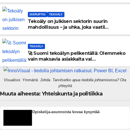
kovat luvut pöytään 🚀
DISRUPTIO
TEKOÄLY
Tekoäly on julkisen sektorin suurin
mahdollisuus – ja uhka, joka vaatii
välittömiä tekoja
TEKOÄLY
🚀 Suomi tekoälyn pelikentällä: Olemmeko
vain maksavia asiakkaita vai
rakennammeko tulevaisuuden
gigatehtaan?
Visualisoi. Ymmärrä. Johda. Tarvitsetko apua tiedolla johtamisessa? Ota
yhteyttä
Muuta aiheesta: Yhteiskunta ja politiikka
Opiskelija-asunnoista kovaa kysyntää