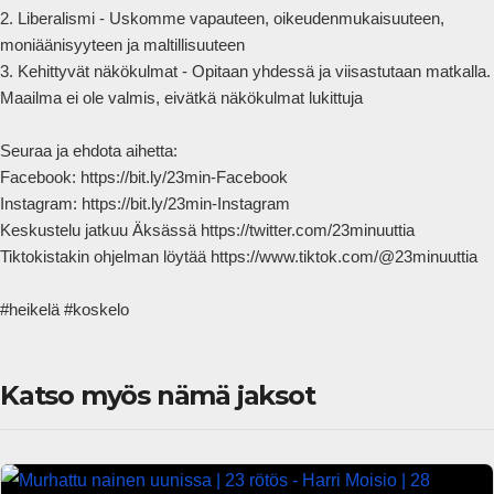
2. Liberalismi - Uskomme vapauteen, oikeudenmukaisuuteen, 
moniäänisyyteen ja maltillisuuteen

3. Kehittyvät näkökulmat - Opitaan yhdessä ja viisastutaan matkalla. 
Maailma ei ole valmis, eivätkä näkökulmat lukittuja

Seuraa ja ehdota aihetta:

Facebook: https://bit.ly/23min-Facebook

Instagram: https://bit.ly/23min-Instagram

Keskustelu jatkuu Äksässä https://twitter.com/23minuuttia

Tiktokistakin ohjelman löytää https://www.tiktok.com/@23minuuttia

#heikelä #koskelo            
Katso myös nämä jaksot