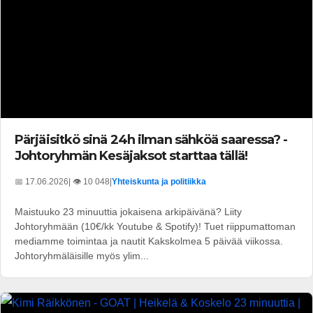
Pärjäisitkö sinä 24h ilman sähköä saaressa? -
Johtoryhmän Kesäjaksot starttaa tällä!
📅 17.06.2026
| 👁️ 10 048
|
Yhteiskunta ja politiikka
Maistuuko 23 minuuttia jokaisena arkipäivänä? Liity
Johtoryhmään (10€/kk Youtube & Spotify)! Tuet riippumattoman
mediamme toimintaa ja nautit Kakskolmea 5 päivää viikossa.
Johtoryhmäläisille myös ylim...