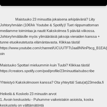
                Maistuuko 23 minuuttia jokaisena arkipäivänä? Liity 
Johtoryhmään (10€/kk Youtube & Spotify)! Tuet riippumattoman 
mediamme toimintaa ja nautit Kakskolmea 5 päivää viikossa. 
Johtoryhmäläisille myös ylimääräisiä jaksoja vieraiden kanssa + 
tunne etuoikeutetusta elämäntavasta. Klikkaa tästä! 
https://www.youtube.com/channel/UCUUTFTtJaa8NNnPbcg_B1EA/j
oin

Maistuuko Spottari mieluummin kuin Tuubi? Klikkaa tästä! 
https://creators.spotify.com/pod/profile/23minuuttia/subscribe

Yhteistyö Kakskolmosen kanssa? Ota yhteyttä! Satu(at)23media.fi

Heikelä & Koskelo 23 minuutin arvot

1. Avoin keskustelu - Puhumme vaikeistakin asioista, koska 
keskustelu on välttämätöntä
