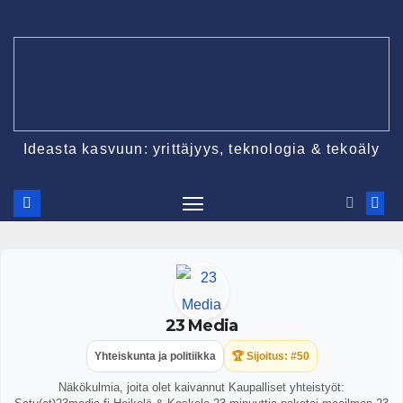
Ideasta kasvuun: yrittäjyys, teknologia & tekoäly
23 Media
Yhteiskunta ja politiikka
🏆 Sijoitus: #50
Näkökulmia, joita olet kaivannut Kaupalliset yhteistyöt: