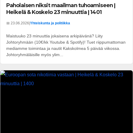
Paholaisen niksit maailman tuhoamiseen |
Heikelä & Koskelo 23 minuuttia | 1401
📅 23.06.2026
|
Yhteiskunta ja politiikka
Maistuuko 23 minuuttia jokaisena arkipäivänä? Liity
Johtoryhmään (10€/kk Youtube & Spotify)! Tuet riippumattoman
mediamme toimintaa ja nautit Kakskolmea 5 päivää viikossa.
Johtoryhmäläisille myös ylim...