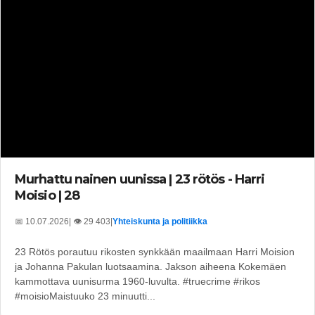
Murhattu nainen uunissa | 23 rötös - Harri
Moisio | 28
📅 10.07.2026
| 👁️ 29 403
|
Yhteiskunta ja politiikka
23 Rötös porautuu rikosten synkkään maailmaan Harri Moision
ja Johanna Pakulan luotsaamina. Jakson aiheena Kokemäen
kammottava uunisurma 1960-luvulta. #truecrime #rikos
#moisioMaistuuko 23 minuutti...