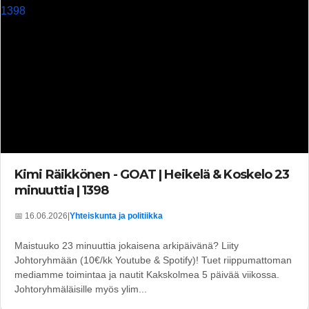
Kimi Räikkönen - GOAT | Heikelä & Koskelo 23
minuuttia | 1398
📅 16.06.2026
|
Yhteiskunta ja politiikka
Maistuuko 23 minuuttia jokaisena arkipäivänä? Liity
Johtoryhmään (10€/kk Youtube & Spotify)! Tuet riippumattoman
mediamme toimintaa ja nautit Kakskolmea 5 päivää viikossa.
Johtoryhmäläisille myös ylim...