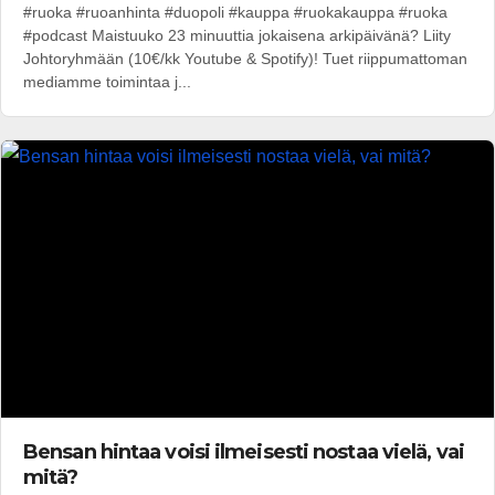
#ruoka #ruoanhinta #duopoli #kauppa #ruokakauppa #ruoka
#podcast Maistuuko 23 minuuttia jokaisena arkipäivänä? Liity
Johtoryhmään (10€/kk Youtube & Spotify)! Tuet riippumattoman
mediamme toimintaa j...
Bensan hintaa voisi ilmeisesti nostaa vielä, vai
mitä?