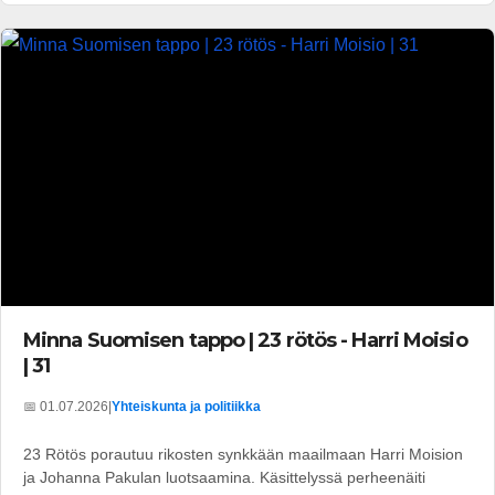
Minna Suomisen tappo | 23 rötös - Harri Moisio
| 31
📅 01.07.2026
|
Yhteiskunta ja politiikka
23 Rötös porautuu rikosten synkkään maailmaan Harri Moision
ja Johanna Pakulan luotsaamina. Käsittelyssä perheenäiti