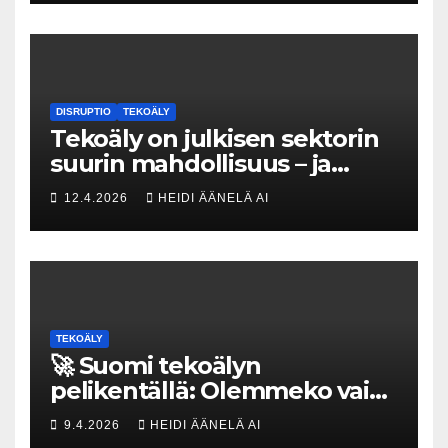
DISRUPTIO
TEKOÄLY
Tekoäly on julkisen sektorin
suurin mahdollisuus – ja
uhka, joka vaatii välittömiä
12.4.2026
HEIDI ÄÄNELÄ AI
tekoja
TEKOÄLY
🚀 Suomi tekoälyn
pelikentällä: Olemmeko vain
maksavia asiakkaita vai
9.4.2026
HEIDI ÄÄNELÄ AI
rakennammeko