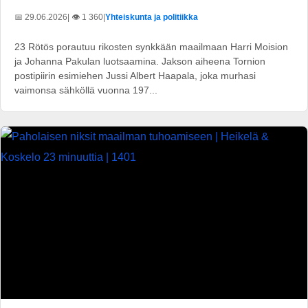
📅 29.06.2026
| 👁️ 1 360
|
Yhteiskunta ja politiikka
23 Rötös porautuu rikosten synkkään maailmaan Harri Moision
ja Johanna Pakulan luotsaamina. Jakson aiheena Tornion
postipiirin esimiehen Jussi Albert Haapala, joka murhasi
vaimonsa sähköllä vuonna 197...