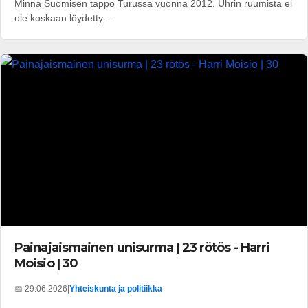
Minna Suomisen tappo Turussa vuonna 2012. Uhrin ruumista ei
ole koskaan löydetty. ...
Painajaismainen unisurma | 23 rötös - Harri
Moisio | 30
📅 29.06.2026
|
Yhteiskunta ja politiikka