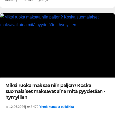
Miksi ruoka maksaa niin paljon? Koska
suomalaiset maksavat aina mitä pyydetään -
hymyillen
📅 12.06.2026
| 👁️ 8 470
|
Yhteiskunta ja politiikka