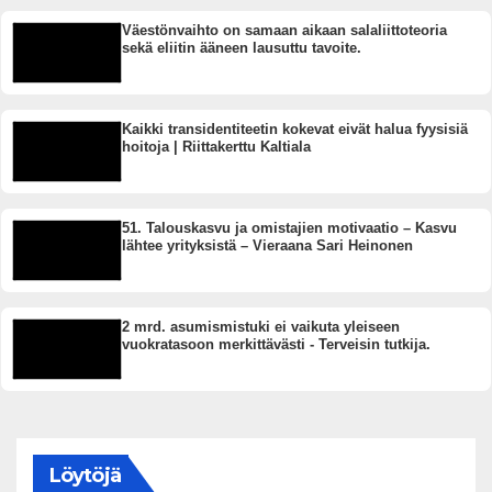
Väestönvaihto on samaan aikaan salaliittoteoria
sekä eliitin ääneen lausuttu tavoite.
Kaikki transidentiteetin kokevat eivät halua fyysisiä
hoitoja | Riittakerttu Kaltiala
51. Talouskasvu ja omistajien motivaatio – Kasvu
lähtee yrityksistä – Vieraana Sari Heinonen
2 mrd. asumismistuki ei vaikuta yleiseen
vuokratasoon merkittävästi - Terveisin tutkija.
Löytöjä