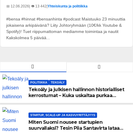
📅 12.06.2026
| 👁️ 13 442
|
Yhteiskunta ja politiikka
#bensa #hinnat #bensanhinta #podcast Maistuuko 23 minuuttia
jokaisena arkipäivänä? Liity Johtoryhmään (10€/kk Youtube &
Spotify)! Tuet riippumattoman mediamme toimintaa ja nautit
Kakskolmea 5 päivää...
POLITIIKKA
TEKOÄLY
Tekoäly ja julkisen hallinnon historialliset
kerrostumat – Kuka uskaltaa purkaa
menneisyyden painolastin?
STARTUP, SCALE-UP JA KASVUYRITTÄJYYS
Miten Suomi nousee startupien
suurvallaksi? Tesin Piia Santavirta lataa