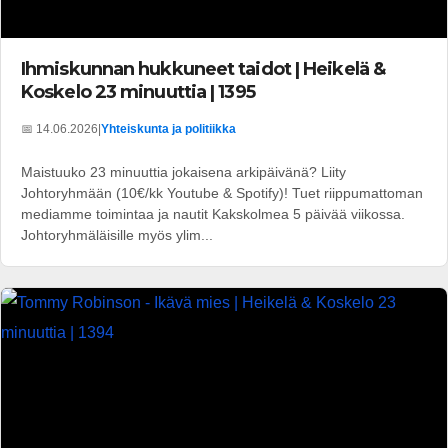
Ihmiskunnan hukkuneet taidot | Heikelä &
Koskelo 23 minuuttia | 1395
📅 14.06.2026
|
Yhteiskunta ja politiikka
Maistuuko 23 minuuttia jokaisena arkipäivänä? Liity
Johtoryhmään (10€/kk Youtube & Spotify)! Tuet riippumattoman
mediamme toimintaa ja nautit Kakskolmea 5 päivää viikossa.
Johtoryhmäläisille myös ylim...