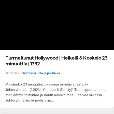
Turmeltunut Hollywood | Heikelä & Koskelo 23
minuuttia | 1392
📅 12.06.2026
|
Yhteiskunta ja politiikka
Maistuuko 23 minuuttia jokaisena arkipäivänä? Liity
Johtoryhmään (10€/kk Youtube & Spotify)! Tuet riippumattoman
mediamme toimintaa ja nautit Kakskolmea 5 päivää viikossa.
Johtoryhmäläisille myös ylim...