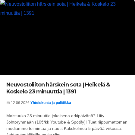
Neuvostoliiton härskein sota | Heikelä &
Koskelo 23 minuuttia | 1391
📅 12.06.2026
|
Yhteiskunta ja politiikka
Maistuuko 23 minuuttia jokaisena arkipäivänä? Liity
Johtoryhmään (10€/kk Youtube & Spotify)! Tuet riippumattoman
mediamme toimintaa ja nautit Kakskolmea 5 päivää viikossa.
Johtoryhmäläisille myös ylim...