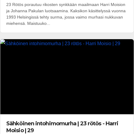
23 Rötös porautuu rikosten synkkään maailmaan Harri Moision
ja Johanna Pakulan luotsaamina. Kaksikon käsittelyssä vuonna
1993 Helsingissä tehty surma, jossa vaimo murhasi nukkuvan
miehensä. Maistuuko...
Sähköinen intohimomurha | 23 rötös - Harri
Moisio | 29