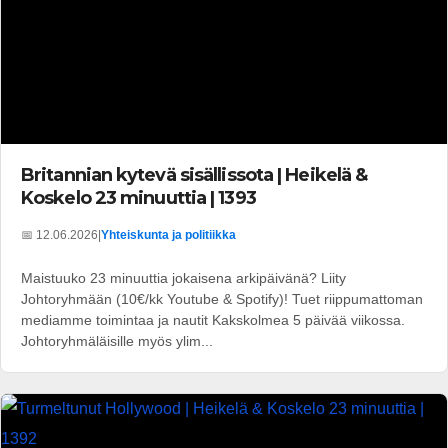
Britannian kytevä sisällissota | Heikelä &
Koskelo 23 minuuttia | 1393
📅 12.06.2026
|
Yhteiskunta ja politiikka
Maistuuko 23 minuuttia jokaisena arkipäivänä? Liity
Johtoryhmään (10€/kk Youtube & Spotify)! Tuet riippumattoman
mediamme toimintaa ja nautit Kakskolmea 5 päivää viikossa.
Johtoryhmäläisille myös ylim...