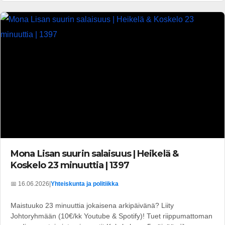
Mona Lisan suurin salaisuus | Heikelä &
Koskelo 23 minuuttia | 1397
📅 16.06.2026
|
Yhteiskunta ja politiikka
Maistuuko 23 minuuttia jokaisena arkipäivänä? Liity
Johtoryhmään (10€/kk Youtube & Spotify)! Tuet riippumattoman