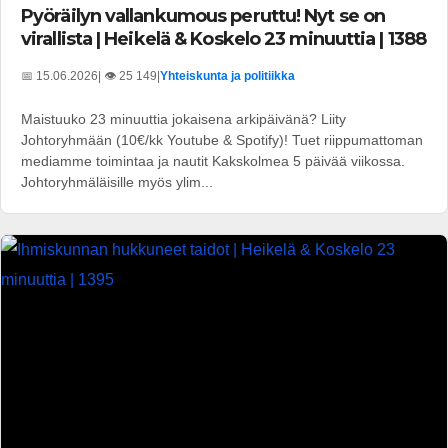
Pyöräilyn vallankumous peruttu! Nyt se on
virallista | Heikelä & Koskelo 23 minuuttia | 1388
📅 15.06.2026
| 👁️ 25 149
|
Yhteiskunta ja politiikka
Maistuuko 23 minuuttia jokaisena arkipäivänä? Liity
Johtoryhmään (10€/kk Youtube & Spotify)! Tuet riippumattoman
mediamme toimintaa ja nautit Kakskolmea 5 päivää viikossa.
Johtoryhmäläisille myös ylim...