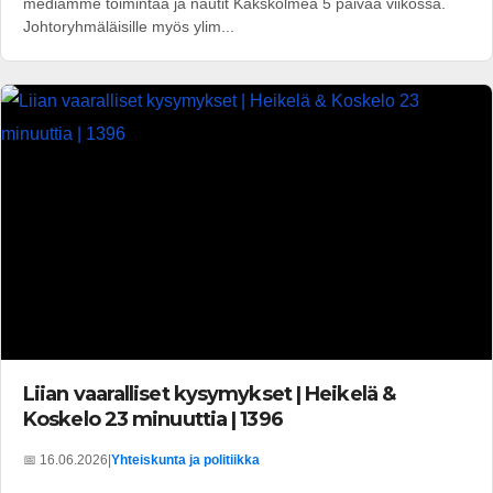
mediamme toimintaa ja nautit Kakskolmea 5 päivää viikossa.
Johtoryhmäläisille myös ylim...
Liian vaaralliset kysymykset | Heikelä &
Koskelo 23 minuuttia | 1396
📅 16.06.2026
|
Yhteiskunta ja politiikka