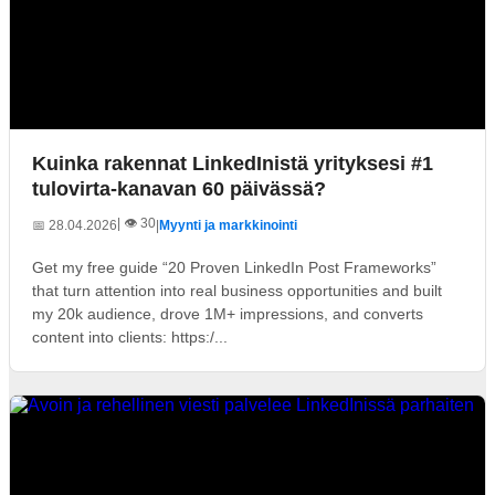
Kuinka rakennat LinkedInistä yrityksesi #1
tulovirta-kanavan 60 päivässä?
| 👁️ 30
📅 28.04.2026
|
Myynti ja markkinointi
Get my free guide “20 Proven LinkedIn Post Frameworks”
that turn attention into real business opportunities and built
my 20k audience, drove 1M+ impressions, and converts
content into clients: https:/...