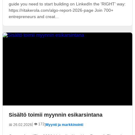
guide you need to start building on LinkedIn the 'RIGHT' way:
https://ritakerola.com/algo-report-2026-page Join 700+
entrepreneurs and creat...
Sisältö toimii myynnin esikarsintana
| 👁️ 172
📅 26.02.2026
|
Myynti ja markkinointi