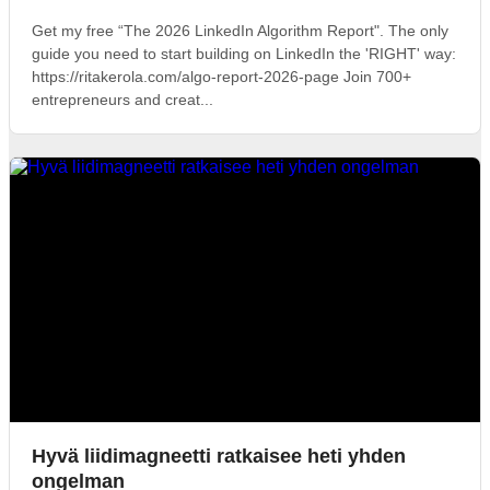
Get my free “The 2026 LinkedIn Algorithm Report". The only
guide you need to start building on LinkedIn the 'RIGHT' way:
https://ritakerola.com/algo-report-2026-page Join 700+
entrepreneurs and creat...
Hyvä liidimagneetti ratkaisee heti yhden
ongelman