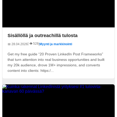
Sisällöllä ja outreachillä tulosta
| 👁️ 528
📅 28.04.2026
|
Myynti ja markkinointi
Get my free guide “20 Proven LinkedIn Post Frameworks”
that turn attention into real business opportunities and built
my 20k audience, drove 1M+ impressions, and converts
content into clients: https:/...