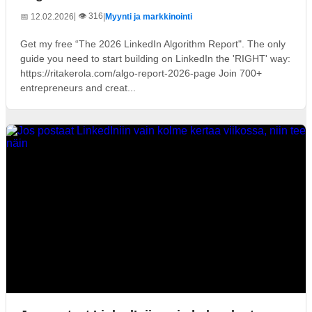
| 👁️ 316
📅 12.02.2026
|
Myynti ja markkinointi
Get my free “The 2026 LinkedIn Algorithm Report". The only
guide you need to start building on LinkedIn the 'RIGHT' way:
https://ritakerola.com/algo-report-2026-page Join 700+
entrepreneurs and creat...