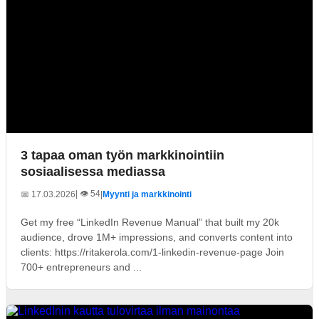
3 tapaa oman työn markkinointiin
sosiaalisessa mediassa
| 👁️ 54
📅 17.03.2026
|
Myynti ja markkinointi
Get my free “LinkedIn Revenue Manual” that built my 20k
audience, drove 1M+ impressions, and converts content into
clients: https://ritakerola.com/1-linkedin-revenue-page Join
700+ entrepreneurs and ...