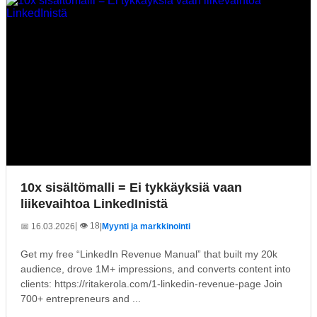
10x sisältömalli = Ei tykkäyksiä vaan
liikevaihtoa LinkedInistä
| 👁️ 18
📅 16.03.2026
|
Myynti ja markkinointi
Get my free “LinkedIn Revenue Manual” that built my 20k
audience, drove 1M+ impressions, and converts content into
clients: https://ritakerola.com/1-linkedin-revenue-page Join
700+ entrepreneurs and ...