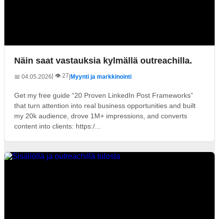
Näin saat vastauksia kylmällä outreachilla.
| 👁️ 27
📅 04.05.2026
|
Myynti ja markkinointi
Get my free guide “20 Proven LinkedIn Post Frameworks”
that turn attention into real business opportunities and built
my 20k audience, drove 1M+ impressions, and converts
content into clients: https:/...