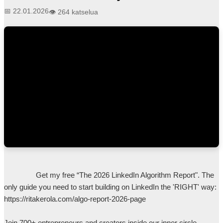
📅 22.01.2026
👁️ 264 katselua
                Get my free “The 2026 LinkedIn Algorithm Report". The 
only guide you need to start building on LinkedIn the 'RIGHT' way: 
https://ritakerola.com/algo-report-2026-page

Join 700+ entrepreneurs and creators inside our inner circle 