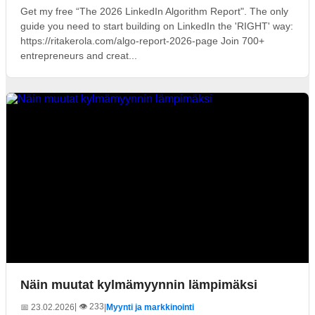
Get my free “The 2026 LinkedIn Algorithm Report". The only
guide you need to start building on LinkedIn the 'RIGHT' way:
https://ritakerola.com/algo-report-2026-page Join 700+
entrepreneurs and creat...
Näin muutat kylmämyynnin lämpimäksi
| 👁️ 233
📅 23.02.2026
|
Myynti ja markkinointi