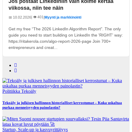
Jos postaat LinkedIniin vain kolme kertaa
viikossa, niin tee näin
| 👁️ 401
📅 10.02.2026
|
Myynti ja markkinointi
Get my free “The 2026 LinkedIn Algorithm Report". The only
guide you need to start building on LinkedIn the 'RIGHT' way:
https://ritakerola.com/algo-report-2026-page Join 700+
entrepreneurs and creat...
Politiikka
Tekoäly
Tekoäly ja julkisen hallinnon historialliset kerrostumat – Kuka uskaltaa
purkaa menneisyyden painolastin?
Startup, Scale-up ja kasvuyrittäjyys