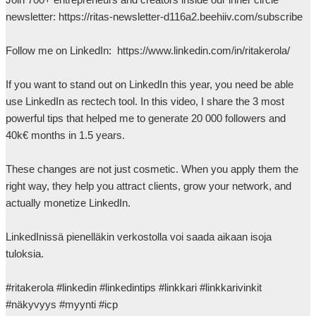
newsletter: https://ritas-newsletter-d116a2.beehiiv.com/subscribe 

Follow me on LinkedIn:  https://www.linkedin.com/in/ritakerola/

If you want to stand out on LinkedIn this year, you need be able 
use LinkedIn as rectech tool. In this video, I share the 3 most 
powerful tips that helped me to generate 20 000 followers and 
40k€ months in 1.5 years. 

These changes are not just cosmetic. When you apply them the 
right way, they help you attract clients, grow your network, and 
actually monetize LinkedIn.

LinkedInissä pienelläkin verkostolla voi saada aikaan isoja 
tuloksia.

#ritakerola #linkedin #linkedintips #linkkari #linkkarivinkit 
#näkyvyys #myynti #icp 
