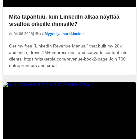
Mitä tapahtuu, kun LinkedIn alkaa näyttää
sisältöä oikeille ihmisille?
| 👁️ 22
📅 04.06.2026
|
Myynti ja markkinointi
Get my free “LinkedIn Revenue Manual” that built my 20k
audience, drove 1M+ impressions, and converts content into
clients: https://ritakerola.com/revenue-book2-page Join 700+
entrepreneurs and creat...