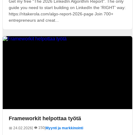
Get my free “The 2026 LinkedIn Algorithm Report". The only
guide you need to start building on LinkedIn the 'RIGHT' way:
https://ritakerola.com/algo-report-2026-page Join 700+
entrepreneurs and creat...
Frameworkit helpottaa työtä
| 👁️ 150
📅 24.02.2026
|
Myynti ja markkinointi