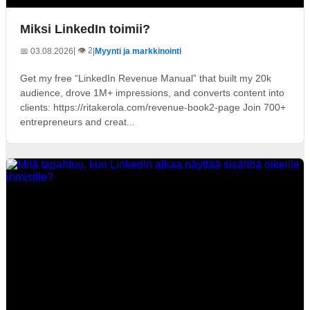
Miksi LinkedIn toimii?
| 👁️ 2
📅 03.08.2026
|
Myynti ja markkinointi
Get my free “LinkedIn Revenue Manual” that built my 20k
audience, drove 1M+ impressions, and converts content into
clients: https://ritakerola.com/revenue-book2-page Join 700+
entrepreneurs and creat...