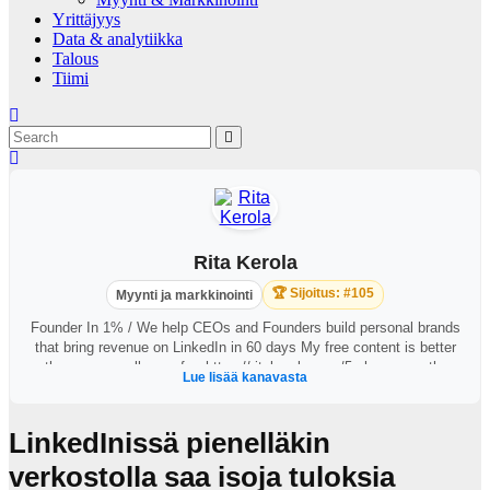
Yrittäjyys
Data & analytiikka
Talous
Tiimi
Rita Kerola
🏆 Sijoitus: #105
Myynti ja markkinointi
Founder In 1% / We help CEOs and Founders build personal brands
that bring revenue on LinkedIn in 60 days My free content is better
than you usually pay for: https://ritakerola.com/5-phase-growth-
Lue lisää kanavasta
system
LinkedInissä pienelläkin
verkostolla saa isoja tuloksia