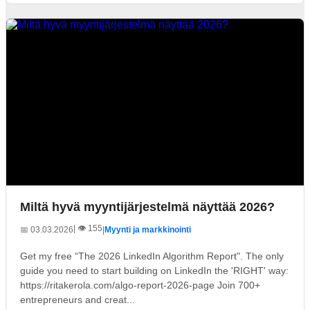
Miltä hyvä myyntijärjestelmä näyttää 2026?
| 👁️ 155
📅 03.03.2026
|
Myynti ja markkinointi
Get my free “The 2026 LinkedIn Algorithm Report". The only
guide you need to start building on LinkedIn the 'RIGHT' way:
https://ritakerola.com/algo-report-2026-page Join 700+
entrepreneurs and creat...