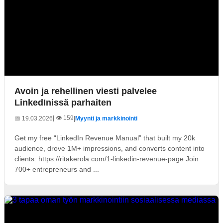
Avoin ja rehellinen viesti palvelee
LinkedInissä parhaiten
| 👁️ 159
📅 19.03.2026
|
Myynti ja markkinointi
Get my free “LinkedIn Revenue Manual” that built my 20k
audience, drove 1M+ impressions, and converts content into
clients: https://ritakerola.com/1-linkedin-revenue-page Join
700+ entrepreneurs and ...