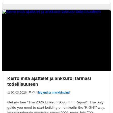
Kerro mitä ajattelet ja ankkuroi tarinasi
todellisuuteen
| 👁️ 213
📅 02.03.2026
|
Myynti ja markkinointi
Get my free “The 2026 LinkedIn Algorithm Report". The only
guide you need to start building on LinkedIn the 'RIGHT' way:
https://ritakerola.com/algo-report-2026-page Join 700+