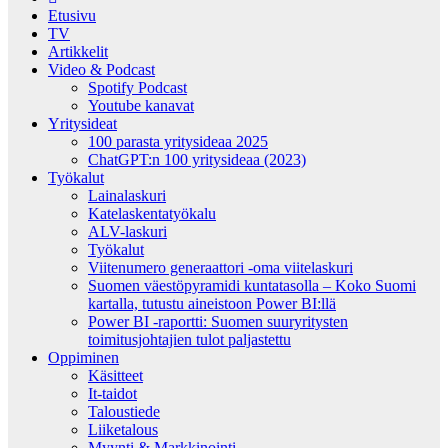
Etusivu
TV
Artikkelit
Video & Podcast
Spotify Podcast
Youtube kanavat
Yritysideat
100 parasta yritysideaa 2025
ChatGPT:n 100 yritysideaa (2023)
Työkalut
Lainalaskuri
Katelaskentatyökalu
ALV-laskuri
Työkalut
Viitenumero generaattori -oma viitelaskuri
Suomen väestöpyramidi kuntatasolla – Koko Suomi
kartalla, tutustu aineistoon Power BI:llä
Power BI -raportti: Suomen suuryritysten
toimitusjohtajien tulot paljastettu
Oppiminen
Käsitteet
It-taidot
Taloustiede
Liiketalous
Myynti & Markkinointi