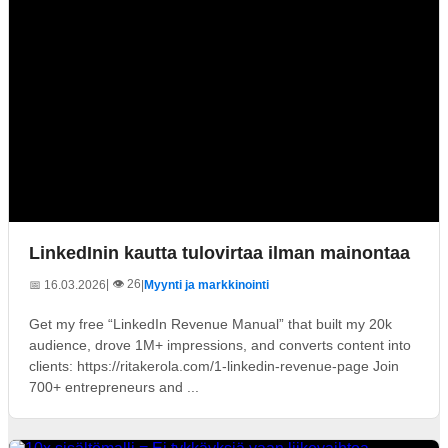
LinkedInin kautta tulovirtaa ilman mainontaa
| 👁️ 26
📅 16.03.2026
|
Myynti ja markkinointi
Get my free “LinkedIn Revenue Manual” that built my 20k
audience, drove 1M+ impressions, and converts content into
clients: https://ritakerola.com/1-linkedin-revenue-page Join
700+ entrepreneurs and ...