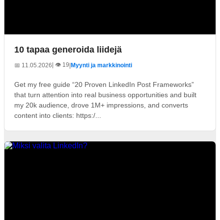
10 tapaa generoida liidejä
| 👁️ 19
📅 11.05.2026
|
Myynti ja markkinointi
Get my free guide “20 Proven LinkedIn Post Frameworks”
that turn attention into real business opportunities and built
my 20k audience, drove 1M+ impressions, and converts
content into clients: https:/...