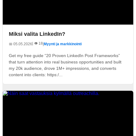
Miksi valita LinkedIn?
| 👁️ 18
📅 05.05.2026
|
Myynti ja markkinointi
Get my free guide “20 Proven LinkedIn Post Frameworks”
that turn attention into real business opportunities and built
my 20k audience, drove 1M+ impressions, and converts
content into clients: https:/...