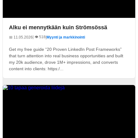
Alku ei mennytkään kuin Strömsössä
| 👁️ 518
📅 11.05.2026
|
Myynti ja markkinointi
Get my free guide “20 Proven LinkedIn Post Frameworks”
that turn attention into real business opportunities and built
my 20k audience, drove 1M+ impressions, and converts
content into clients: https:/...