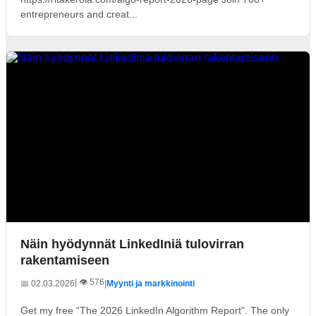
entrepreneurs and creat...
Näin hyödynnät LinkedIniä tulovirran
rakentamiseen
| 👁️ 576
📅 02.03.2026
|
Myynti ja markkinointi
Get my free “The 2026 LinkedIn Algorithm Report". The only