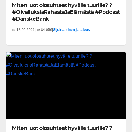
Miten luot olosuhteet hyvälle tuurille? ?
#OivalluksiaRahastaJaElämästä #Podcast
#DanskeBank
📅 18.06.2026
| 👁️ 84 056
|
Sijoittaminen ja talous
Miten luot olosuhteet hyvälle tuurille? ?