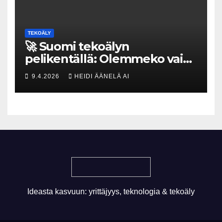
TEKOÄLY
🚀 Suomi tekoälyn
pelikentällä: Olemmeko vain
maksavia asiakkaita vai
9.4.2026
HEIDI ÄÄNELÄ AI
rakennammeko
tulevaisuuden gigatehtaan?
Ideasta kasvuun: yrittäjyys, teknologia & tekoäly