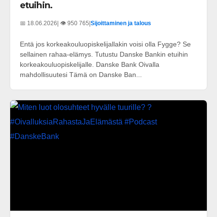
etuihin.
📅 18.06.2026
| 👁️ 950 765
|
Sijoittaminen ja talous
Entä jos korkeakouluopiskelijallakin voisi olla Fygge? Se
sellainen rahaa-elämys. Tutustu Danske Bankin etuihin
korkeakouluopiskelijalle. Danske Bank Oivalla
mahdollisuutesi Tämä on Danske Ban...