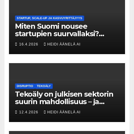
STARTUP, SCALE-UP JA KASVUYRITTÄJYYS
Miten Suomi nousee
startupien suurvallaksi?
Tesin Piia Santavirta lataa
16.4.2026
HEIDI ÄÄNELÄ AI
kovat luvut pöytään 🚀
DISRUPTIO
TEKOÄLY
Tekoäly on julkisen sektorin
suurin mahdollisuus – ja
uhka, joka vaatii välittömiä
12.4.2026
HEIDI ÄÄNELÄ AI
tekoja