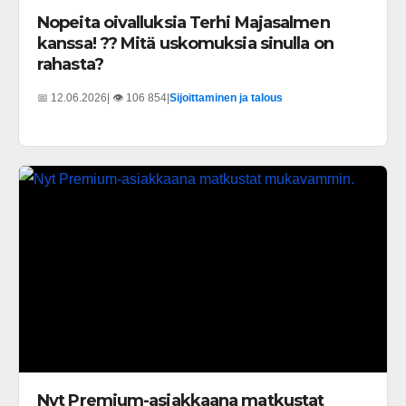
Nopeita oivalluksia Terhi Majasalmen
kanssa! ?? Mitä uskomuksia sinulla on
rahasta?
📅 12.06.2026
| 👁️ 106 854
|
Sijoittaminen ja talous
Nyt Premium-asiakkaana matkustat