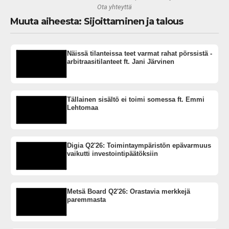
Ota yhteyttä
Muuta aiheesta: Sijoittaminen ja talous
Näissä tilanteissa teet varmat rahat pörssistä -
arbitraasitilanteet ft. Jani Järvinen
Tällainen sisältö ei toimi somessa ft. Emmi
Lehtomaa
Digia Q2'26: Toimintaympäristön epävarmuus
vaikutti investointipäätöksiin
Metsä Board Q2'26: Orastavia merkkejä
paremmasta