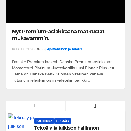
Nyt Premium-asiakkaana matkustat
mukavammin.
📅 08.06.2026
| 👁️ 65
|
Sijoittaminen ja talous
Danske Premium laajeni. Danske Premium -asiakkaan
Mastercard Platinum -luottokortilla uusi Finnair Plus -etu.
Tämä on Danske Bank Suomen virallinen kanava.
Tutustu mielenkiintoisiin videoihin pankki...
POLITIIKKA
TEKOÄLY
Tekoäly ja julkisen hallinnon