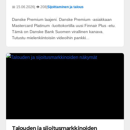
📅 15.06.2026
| 👁️ 208
|
Sijoittaminen ja talous
Danske Premium laajeni. Danske Premium -asiakkaan
Mastercard Platinum -luottokortilla uusi Finnair Plus -etu.
Tämä on Danske Bank Suomen virallinen kanava.
Tutustu mielenkiintoisiin videoihin pankki...
Talouden ja sijoitusmarkkinoiden