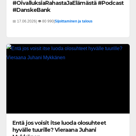
#OivalluksiaRahastaJaElämästä #Podcast
#DanskeBank
📅 17.06.2026
| 👁️ 80 990
|
Sijoittaminen ja talous
Entä jos voisit itse luoda olosuhteet
hyvälle tuurille? Vieraana Juhani