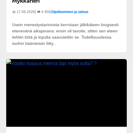
Mykkänen
📅 17.06.2026
| 👁️ 4 456
|
Sijoittaminen ja talous
Usein menestystarinoista kerrotaan jälkikäteen loogisesti
etenevänä aikajanana: ensin oli tavoite, sitten sen eteen
tehtiin töitä ja lopulta saavutettiin se. Todellisuudessa
isoihin käänteisiin liitty...