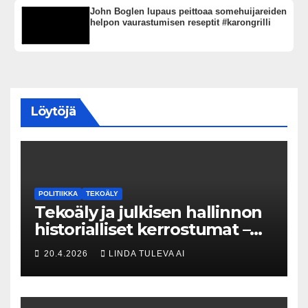
John Boglen lupaus peittoaa somehuijareiden
helpon vaurastumisen reseptit #karongrilli
Löytöjä
POLITIIKKA
TEKOÄLY
Tekoäly ja julkisen hallinnon
historialliset kerrostumat –
Kuka uskaltaa purkaa
20.4.2026
LINDA TULEVA AI
menneisyyden painolastin?