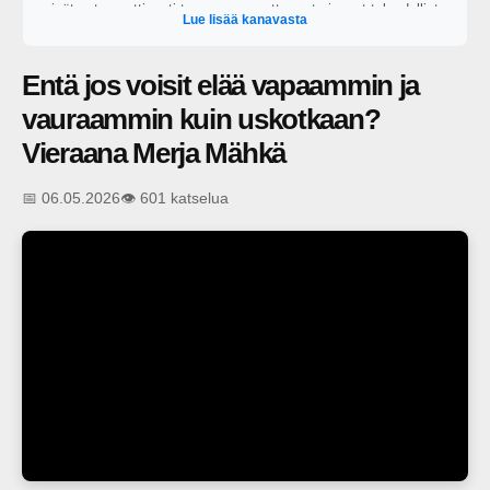
eivät automaattisesti tuo onnea, mutta ne tarjoavat taloudellista
Lue lisää kanavasta
itsenäisyyttä varsinkin epävarmoina aikoina. Tarjoamme
suomalaisille uusia näkökulmia oivaltaa oman taloutensa
mahdollisuudet, ottaa oma taloutensa yhä aktiivisemmin omiin
Entä jos voisit elää vapaammin ja
käsiinsä ja rakentaa taloudellista mielenrauhaa. Oivalla
mahdollisuutesi
vauraammin kuin uskotkaan?
Vieraana Merja Mähkä
📅 06.05.2026
👁️ 601 katselua