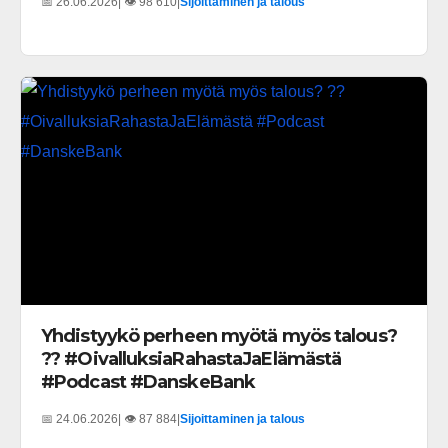
📅 26.06.2026
| 👁️ 98 610
|
Sijoittaminen ja talous
Yhdistyykö perheen myötä myös talous?
?? #OivalluksiaRahastaJaElämästä
#Podcast #DanskeBank
📅 24.06.2026
| 👁️ 87 884
|
Sijoittaminen ja talous