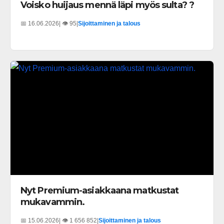
Voisko huijaus mennä läpi myös sulta? ?
📅 16.06.2026
| 👁️ 95
|
Sijoittaminen ja talous
Nyt Premium-asiakkaana matkustat
mukavammin.
📅 15.06.2026
| 👁️ 1 656 852
|
Sijoittaminen ja talous