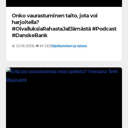
Onko vaurastuminen taito, jota voi
harjoitella?
#OivalluksiaRahastaJaElämästä #Podcast
#DanskeBank
📅 10.06.2026
| 👁️ 94 183
|
Sijoittaminen ja talous