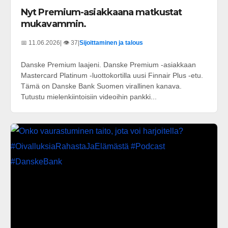
Nyt Premium-asiakkaana matkustat
mukavammin.
📅 11.06.2026
| 👁️ 37
|
Sijoittaminen ja talous
Danske Premium laajeni. Danske Premium -asiakkaan
Mastercard Platinum -luottokortilla uusi Finnair Plus -etu.
Tämä on Danske Bank Suomen virallinen kanava.
Tutustu mielenkiintoisiin videoihin pankki...