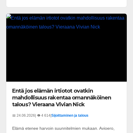
Entä jos elämän irtiotot ovatkin
mahdollisuus rakentaa omannäköinen
talous? Vieraana Vivian Nick
📅 24.06.2026
| 👁️ 4 614
|
Sijoittaminen ja talous
Elämä etenee harvoin suunnitelmien mukaan. Avioero,