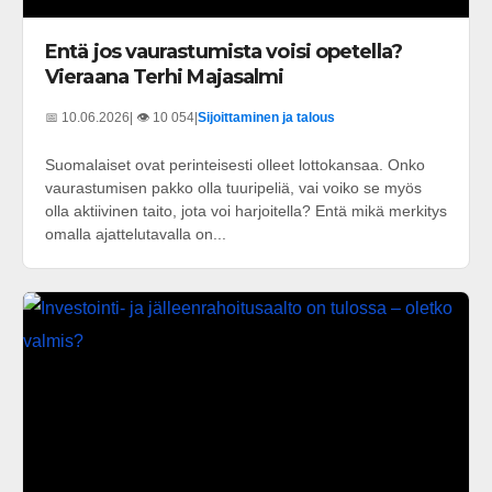
Entä jos vaurastumista voisi opetella?
Vieraana Terhi Majasalmi
📅 10.06.2026
| 👁️ 10 054
|
Sijoittaminen ja talous
Suomalaiset ovat perinteisesti olleet lottokansaa. Onko
vaurastumisen pakko olla tuuripeliä, vai voiko se myös
olla aktiivinen taito, jota voi harjoitella? Entä mikä merkitys
omalla ajattelutavalla on...