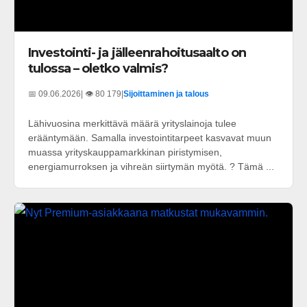
Investointi- ja jälleenrahoitusaalto on
tulossa – oletko valmis?
📅 09.06.2026
| 👁️ 80 179
|
Sijoittaminen ja talous
Lähivuosina merkittävä määrä yrityslainoja tulee
erääntymään. Samalla investointitarpeet kasvavat muun
muassa yrityskauppamarkkinan piristymisen,
energiamurroksen ja vihreän siirtymän myötä. ? Tämä ...