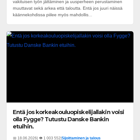
vakituisen työn jättäminen ja uusperheen perustaminen
muuttavat sekä arkea että taloutta. Entä jos juuri näissä
käännekohdissa piilee myös mahdollis...
Entä jos korkeakouluopiskelijallakin voisi
olla Fygge? Tutustu Danske Bankin
etuihin.
📅 18.06.2026
| 👁️ 1 003 552
|
Sijoittaminen ja talous