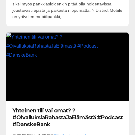
siksi myös pankkiasioidenkin pitää olla hoidettavissa
joustavasti ajasta ja paikasta riippumatta. ? District Mobile
on yritysten mobiilipankki,...
Yhteinen tili vai omat? ?
#OivalluksiaRahastaJaElämästä #Podcast
#DanskeBank