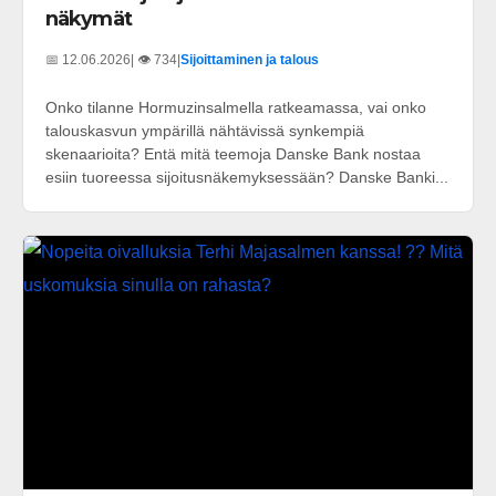
näkymät
📅 12.06.2026
| 👁️ 734
|
Sijoittaminen ja talous
Onko tilanne Hormuzinsalmella ratkeamassa, vai onko
talouskasvun ympärillä nähtävissä synkempiä
skenaarioita? Entä mitä teemoja Danske Bank nostaa
esiin tuoreessa sijoitusnäkemyksessään? Danske Banki...