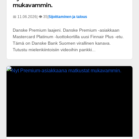
mukavammin.
📅 11.06.2026
| 👁️ 35
|
Sijoittaminen ja talous
Danske Premium laajeni. Danske Premium -asiakkaan
Mastercard Platinum -luottokortilla uusi Finnair Plus -etu.
Tämä on Danske Bank Suomen virallinen kanava.
Tutustu mielenkiintoisiin videoihin pankki...