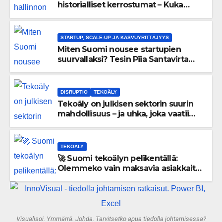
historialliset kerrostumat – Kuka
uskaltaa purkaa menneisyyden
painolastin?
STARTUP, SCALE-UP JA KASVUYRITTÄJYYS
Miten Suomi nousee startupien
suurvallaksi? Tesin Piia Santavirta
lataa kovat luvut pöytään 🚀
DISRUPTIO
TEKOÄLY
Tekoäly on julkisen sektorin suurin
mahdollisuus – ja uhka, joka vaatii
välittömiä tekoja
TEKOÄLY
🚀 Suomi tekoälyn pelikentällä:
Olemmeko vain maksavia asiakkaita
vai rakennammeko tulevaisuuden
gigatehtaan?
Visualisoi. Ymmärrä. Johda. Tarvitsetko apua tiedolla johtamisessa?