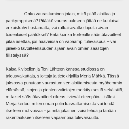
                Onko vaurastuminen jotain, mikä pitää aloittaa jo 
parikymppisenä? Pitääkö vaurastuakseen jättää ne kuuluisat 
erikoiskahvit ostamatta, vai ratkaisevatko lopulta aivan 
toisenlaiset päätökset? Entä kuinka korkealle säästötavoitteet 
pitää asettaa, jos haaveissa on vapaampi tulevaisuus – vai 
piileekö tavoitteellisuuden sijaan avain omien säästöjen 
fiilistelyssä? 

Kaisa Kivipellon ja Toni Lähteen kanssa studiossa on 
talousvaikuttaja, sijoittaja ja tietokirjailija Merja Mähkä. Tässä 
jaksossa puhutaan vaurastumisen aloittamisesta myöhemmin 
elämässä, isojen ja pienten valintojen merkityksestä sekä siitä, 
millaiset säästötavoitteet oikeasti vievät eteenpäin. Lisäksi 
Merja kertoo, miten oman potin kasvattamisesta voi tehdä 
itselleen motivoivaa – ja mitä jokainen voisi tehdä jo tänään 
rakentaakseen itselleen vapaampaa tulevaisuutta.            