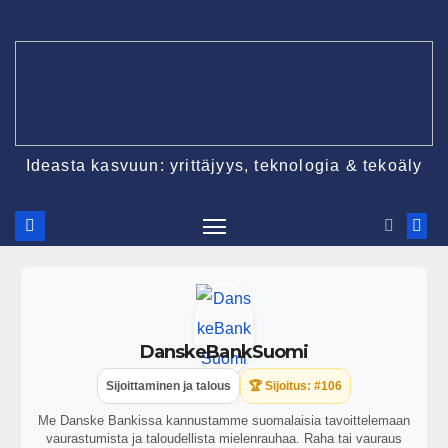
Ideasta kasvuun: yrittäjyys, teknologia & tekoäly
DanskeBankSuomi
Sijoittaminen ja talous
🏆 Sijoitus: #106
Me Danske Bankissa kannustamme suomalaisia tavoittelemaan
vaurastumista ja taloudellista mielenrauhaa. Raha tai vauraus