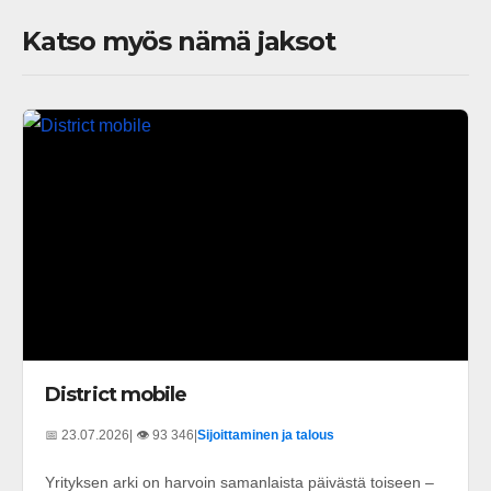
Katso myös nämä jaksot
District mobile
📅 23.07.2026
| 👁️ 93 346
|
Sijoittaminen ja talous
Yrityksen arki on harvoin samanlaista päivästä toiseen –