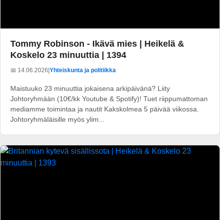
Tommy Robinson - Ikävä mies | Heikelä &
Koskelo 23 minuuttia | 1394
📅 14.06.2026
|
Yhteiskunta ja politiikka
Maistuuko 23 minuuttia jokaisena arkipäivänä? Liity
Johtoryhmään (10€/kk Youtube & Spotify)! Tuet riippumattoman
mediamme toimintaa ja nautit Kakskolmea 5 päivää viikossa.
Johtoryhmäläisille myös ylim...