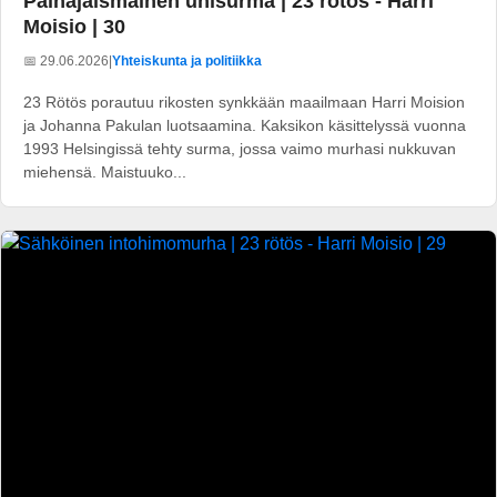
Painajaismainen unisurma | 23 rötös - Harri
Moisio | 30
📅 29.06.2026
|
Yhteiskunta ja politiikka
23 Rötös porautuu rikosten synkkään maailmaan Harri Moision
ja Johanna Pakulan luotsaamina. Kaksikon käsittelyssä vuonna
1993 Helsingissä tehty surma, jossa vaimo murhasi nukkuvan
miehensä. Maistuuko...