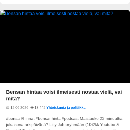
Bensan hintaa voisi ilmeisesti nostaa vielä, vai
mitä?
📅 12.06.2026
| 👁️ 13 442
|
Yhteiskunta ja politiikka
#bensa #hinnat #bensanhinta #podcast Maistuuko 23 minuuttia
jokaisena arkipäivänä? Liity Johtoryhmään (10€/kk Youtube &