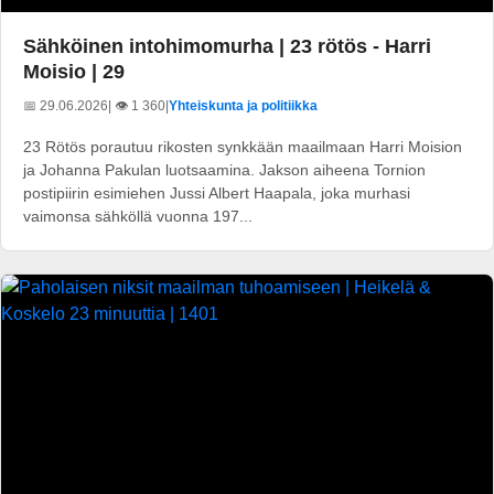
Sähköinen intohimomurha | 23 rötös - Harri
Moisio | 29
📅 29.06.2026
| 👁️ 1 360
|
Yhteiskunta ja politiikka
23 Rötös porautuu rikosten synkkään maailmaan Harri Moision
ja Johanna Pakulan luotsaamina. Jakson aiheena Tornion
postipiirin esimiehen Jussi Albert Haapala, joka murhasi
vaimonsa sähköllä vuonna 197...