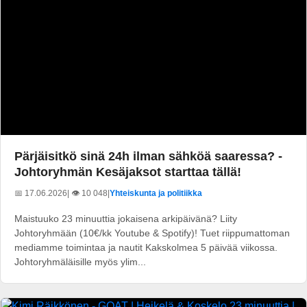
Pärjäisitkö sinä 24h ilman sähköä saaressa? -
Johtoryhmän Kesäjaksot starttaa tällä!
📅 17.06.2026
| 👁️ 10 048
|
Yhteiskunta ja politiikka
Maistuuko 23 minuuttia jokaisena arkipäivänä? Liity
Johtoryhmään (10€/kk Youtube & Spotify)! Tuet riippumattoman
mediamme toimintaa ja nautit Kakskolmea 5 päivää viikossa.
Johtoryhmäläisille myös ylim...