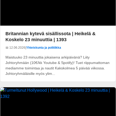
Britannian kytevä sisällissota | Heikelä &
Koskelo 23 minuuttia | 1393
📅 12.06.2026
|
Yhteiskunta ja politiikka
Maistuuko 23 minuuttia jokaisena arkipäivänä? Liity
Johtoryhmään (10€/kk Youtube & Spotify)! Tuet riippumattoman
mediamme toimintaa ja nautit Kakskolmea 5 päivää viikossa.
Johtoryhmäläisille myös ylim...