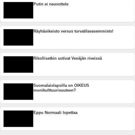
Putin ei neuvottele
Räyhäoikeisto versus turvatilavasemmisto!
Rikollisetkin sotivat Venäjän riveissä
Suomalaislapsilla on OIKEUS
monikulttuurisuuteen?
Eppu Normaali lopettaa