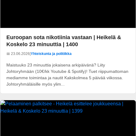
Euroopan sota nikotiinia vastaan | Heikelä &
Koskelo 23 minuuttia | 1400
📅 23.06.2026
|
Yhteiskunta ja politiikka
Maistuuko 23 minuuttia jokaisena arkipäivänä? Liity
Johtoryhmään (10€/kk Youtube & Spotify)! Tuet riippumattoman
mediamme toimintaa ja nautit Kakskolmea 5 päivää viikossa.
Johtoryhmäläisille myös ylim...