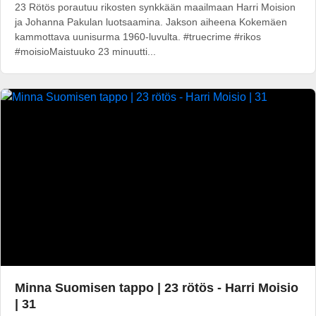
23 Rötös porautuu rikosten synkkään maailmaan Harri Moision
ja Johanna Pakulan luotsaamina. Jakson aiheena Kokemäen
kammottava uunisurma 1960-luvulta. #truecrime #rikos
#moisioMaistuuko 23 minuutti...
Minna Suomisen tappo | 23 rötös - Harri Moisio
| 31