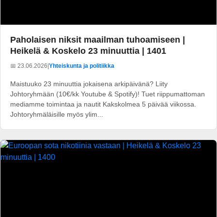
Paholaisen niksit maailman tuhoamiseen |
Heikelä & Koskelo 23 minuuttia | 1401
📅 23.06.2026
|
Yhteiskunta ja politiikka
Maistuuko 23 minuuttia jokaisena arkipäivänä? Liity
Johtoryhmään (10€/kk Youtube & Spotify)! Tuet riippumattoman
mediamme toimintaa ja nautit Kakskolmea 5 päivää viikossa.
Johtoryhmäläisille myös ylim...