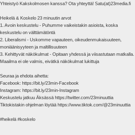
Yhteistyö Kakskolmosen kanssa? Ota yhteyttä! Satu(at)23media.fi

Heikelä & Koskelo 23 minuutin arvot

1. Avoin keskustelu - Puhumme vaikeistakin asioista, koska 
keskustelu on välttämätöntä

2. Liberalismi - Uskomme vapauteen, oikeudenmukaisuuteen, 
moniäänisyyteen ja maltillisuuteen

3. Kehittyvät näkökulmat - Opitaan yhdessä ja viisastutaan matkalla. 
Maailma ei ole valmis, eivätkä näkökulmat lukittuja

Seuraa ja ehdota aihetta:

Facebook: https://bit.ly/23min-Facebook

Instagram: https://bit.ly/23min-Instagram

Keskustelu jatkuu Äksässä https://twitter.com/23minuuttia

Tiktokistakin ohjelman löytää https://www.tiktok.com/@23minuuttia

#heikelä #koskelo            