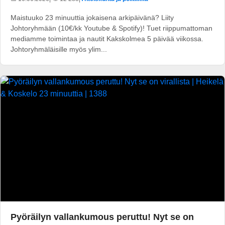
Maistuuko 23 minuuttia jokaisena arkipäivänä? Liity
Johtoryhmään (10€/kk Youtube & Spotify)! Tuet riippumattoman
mediamme toimintaa ja nautit Kakskolmea 5 päivää viikossa.
Johtoryhmäläisille myös ylim...
Pyöräilyn vallankumous peruttu! Nyt se on