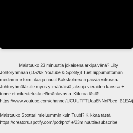
                Maistuuko 23 minuuttia jokaisena arkipäivänä? Liity 
Johtoryhmään (10€/kk Youtube & Spotify)! Tuet riippumattoman 
mediamme toimintaa ja nautit Kakskolmea 5 päivää viikossa. 
Johtoryhmäläisille myös ylimääräisiä jaksoja vieraiden kanssa + 
tunne etuoikeutetusta elämäntavasta. Klikkaa tästä! 
https://www.youtube.com/channel/UCUUTFTtJaa8NNnPbcg_B1EA/jo
Maistuuko Spottari mieluummin kuin Tuubi? Klikkaa tästä! 
https://creators.spotify.com/pod/profile/23minuuttia/subscribe
