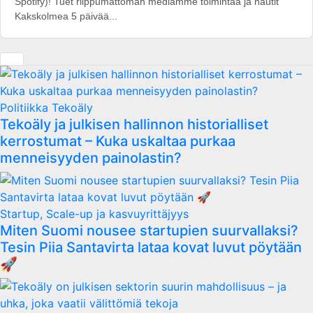
Spotify)! Tuet riippumattoman mediamme toimintaa ja nautit
Kakskolmea 5 päivää...
Politiikka
Tekoäly
Tekoäly ja julkisen hallinnon historialliset
kerrostumat – Kuka uskaltaa purkaa
menneisyyden painolastin?
Startup, Scale-up ja kasvuyrittäjyys
Miten Suomi nousee startupien suurvallaksi?
Tesin Piia Santavirta lataa kovat luvut pöytään
🚀