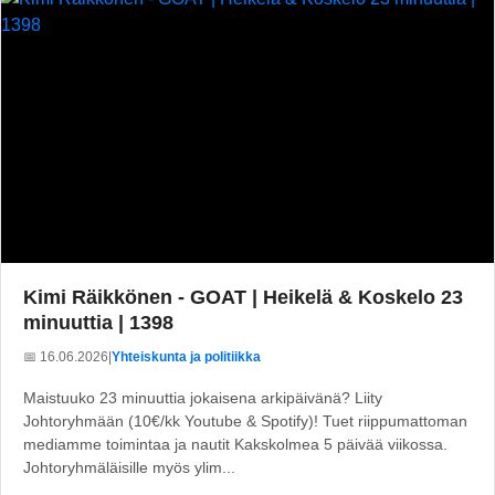
Kimi Räikkönen - GOAT | Heikelä & Koskelo 23
minuuttia | 1398
📅 16.06.2026
|
Yhteiskunta ja politiikka
Maistuuko 23 minuuttia jokaisena arkipäivänä? Liity
Johtoryhmään (10€/kk Youtube & Spotify)! Tuet riippumattoman
mediamme toimintaa ja nautit Kakskolmea 5 päivää viikossa.
Johtoryhmäläisille myös ylim...