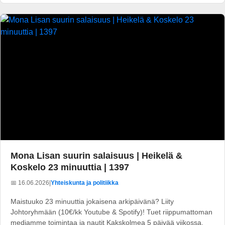
Mona Lisan suurin salaisuus | Heikelä &
Koskelo 23 minuuttia | 1397
📅 16.06.2026
|
Yhteiskunta ja politiikka
Maistuuko 23 minuuttia jokaisena arkipäivänä? Liity
Johtoryhmään (10€/kk Youtube & Spotify)! Tuet riippumattoman
mediamme toimintaa ja nautit Kakskolmea 5 päivää viikossa.