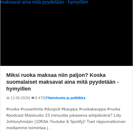
Miksi ruoka maksaa niin paljon? Koska
suomalaiset maksavat aina mitä pyydetään -
hymyillen
📅 12.06.2026
| 👁️ 8 470
|
Yhteiskunta ja politiikka
#ruoka #ruoanhinta #duopoli #kauppa #ruokakauppa #ruoka
#podcast Maistuuko 23 minuuttia jokaisena arkipäivänä? Liity
Johtoryhmään (10€/kk Youtube & Spotify)! Tuet riippumattoman
mediamme toimintaa j...