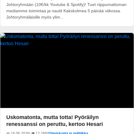
Johtoryhmään (10€/kk Youtube & Spotify)! Tuet riippumattoman
mediamme toimintaa ja nautit Kakskolmea 5 päivää viikossa.
Johtoryhmäläisille myös ylim...
Uskomatonta, mutta totta! Pyöräilyn
renessanssi on peruttu, kertoo Hesari
📅 16.06.2026
| 👁️ 12 288
|
Yhteiskunta ja politiikka