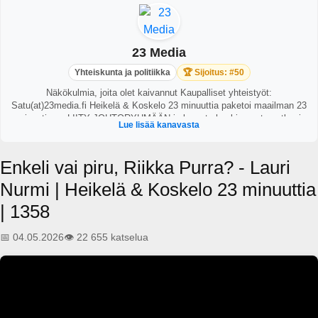
23 Media
Yhteiskunta ja politiikka
🏆 Sijoitus: #50
Näkökulmia, joita olet kaivannut Kaupalliset yhteistyöt:
Satu(at)23media.fi Heikelä & Koskelo 23 minuuttia paketoi maailman 23
minuutissa. LIITY JOHTORYHMÄÄN ja lunasta henkinen etumatkasi
Lue lisää kanavasta
etuoikeutettuna! Katsot 23 minuuttia viidesti viikossa vain Johtoryhmän
jäsenenä. Nautit jäsenenä myös 46 minuutin mittaisista vierasjaksoista
sekä ylimääräisestä sisällöstä! Paina Join/Liity-namiskaa Youtubessa
Enkeli vai piru, Riikka Purra? - Lauri
tai Spotifyssa ja korjaa potti himaan. Seuraa Instassa:
www.instagram.com/23minuuttia/ Ja X:ssä:
Nurmi | Heikelä & Koskelo 23 minuuttia
https://twitter.com/23minuuttia
| 1358
📅 04.05.2026
👁️ 22 655 katselua