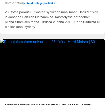
📅 01.07.2026
|
Yhteiskunta ja politiikka
23 Rötös porautuu rikosten synkkään maailmaan Harri Moision
ja Johanna Pakulan luotsaamina. Käsittelyssä perheenäiti
Minna Suomisen tappo Turussa vuonna 2012. Uhrin ruumista ei
ole koskaan löydetty. ...