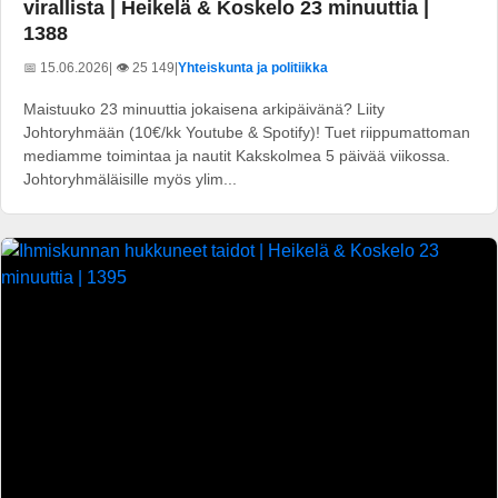
virallista | Heikelä & Koskelo 23 minuuttia |
1388
📅 15.06.2026
| 👁️ 25 149
|
Yhteiskunta ja politiikka
Maistuuko 23 minuuttia jokaisena arkipäivänä? Liity
Johtoryhmään (10€/kk Youtube & Spotify)! Tuet riippumattoman
mediamme toimintaa ja nautit Kakskolmea 5 päivää viikossa.
Johtoryhmäläisille myös ylim...