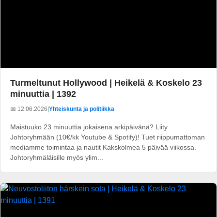
Turmeltunut Hollywood | Heikelä & Koskelo 23
minuuttia | 1392
📅 12.06.2026
|
Yhteiskunta ja politiikka
Maistuuko 23 minuuttia jokaisena arkipäivänä? Liity
Johtoryhmään (10€/kk Youtube & Spotify)! Tuet riippumattoman
mediamme toimintaa ja nautit Kakskolmea 5 päivää viikossa.
Johtoryhmäläisille myös ylim...