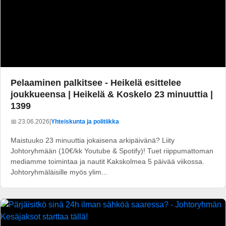
Pelaaminen palkitsee - Heikelä esittelee
joukkueensa | Heikelä & Koskelo 23 minuuttia |
1399
📅 23.06.2026
|
Yhteiskunta ja politiikka
Maistuuko 23 minuuttia jokaisena arkipäivänä? Liity
Johtoryhmään (10€/kk Youtube & Spotify)! Tuet riippumattoman
mediamme toimintaa ja nautit Kakskolmea 5 päivää viikossa.
Johtoryhmäläisille myös ylim...