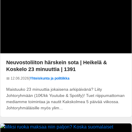
Neuvostoliiton härskein sota | Heikelä &
Koskelo 23 minuuttia | 1391
📅 12.06.2026
|
Yhteiskunta ja politiikka
Maistuuko 23 minuuttia jokaisena arkipäivänä? Liity
Johtoryhmään (10€/kk Youtube & Spotify)! Tuet riippumattoman
mediamme toimintaa ja nautit Kakskolmea 5 päivää viikossa.
Johtoryhmäläisille myös ylim...