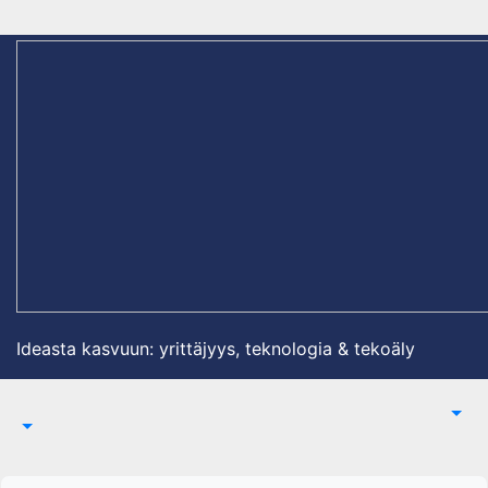
Skip
to
content
Ideasta kasvuun: yrittäjyys, teknologia & tekoäly