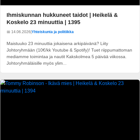
Ihmiskunnan hukkuneet taidot | Heikelä &
Koskelo 23 minuuttia | 1395
📅 14.06.2026
|
Yhteiskunta ja politiikka
Maistuuko 23 minuuttia jokaisena arkipäivänä? Liity
Johtoryhmään (10€/kk Youtube & Spotify)! Tuet riippumattoman
mediamme toimintaa ja nautit Kakskolmea 5 päivää viikossa.
Johtoryhmäläisille myös ylim...