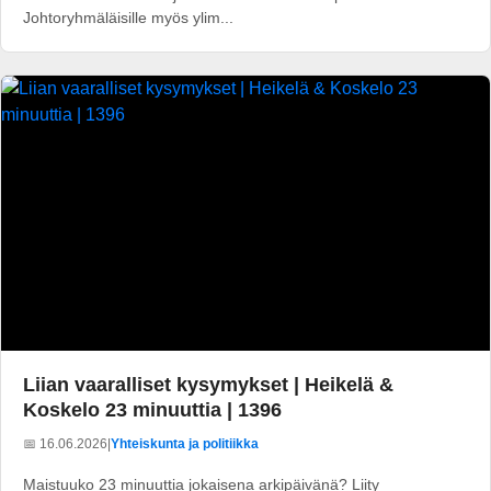
Johtoryhmäläisille myös ylim...
Liian vaaralliset kysymykset | Heikelä &
Koskelo 23 minuuttia | 1396
📅 16.06.2026
|
Yhteiskunta ja politiikka
Maistuuko 23 minuuttia jokaisena arkipäivänä? Liity