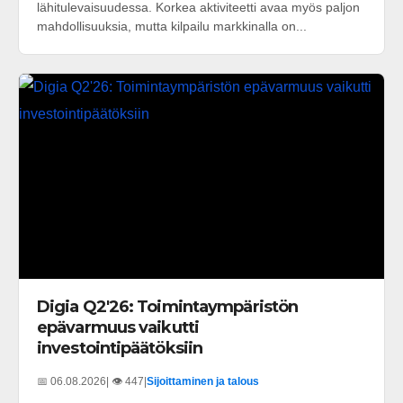
lähitulevaisuudessa. Korkea aktiviteetti avaa myös paljon
mahdollisuuksia, mutta kilpailu markkinalla on...
Digia Q2'26: Toimintaympäristön
epävarmuus vaikutti
investointipäätöksiin
📅 06.08.2026
| 👁️ 447
|
Sijoittaminen ja talous