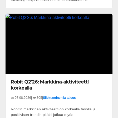
Robit Q2'26: Markkina-aktiviteetti
korkealla
📅 07.08.2026
| 👁️ 305
|
Sijoittaminen ja talous
Robitin markkinan aktiviteetti on korkealla tasolla ja
positiivisen trendin pitäisi jatkua myös