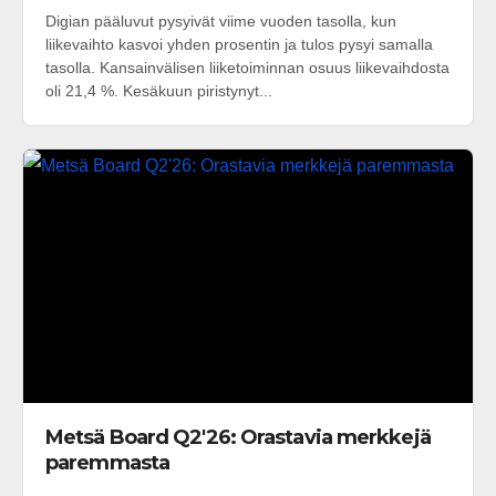
Digian pääluvut pysyivät viime vuoden tasolla, kun
liikevaihto kasvoi yhden prosentin ja tulos pysyi samalla
tasolla. Kansainvälisen liiketoiminnan osuus liikevaihdosta
oli 21,4 %. Kesäkuun piristynyt...
Metsä Board Q2'26: Orastavia merkkejä
paremmasta