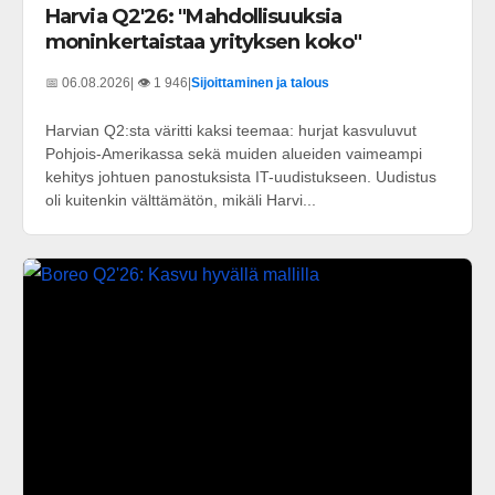
Harvia Q2'26: "Mahdollisuuksia
moninkertaistaa yrityksen koko"
📅 06.08.2026
| 👁️ 1 946
|
Sijoittaminen ja talous
Harvian Q2:sta väritti kaksi teemaa: hurjat kasvuluvut
Pohjois-Amerikassa sekä muiden alueiden vaimeampi
kehitys johtuen panostuksista IT-uudistukseen. Uudistus
oli kuitenkin välttämätön, mikäli Harvi...