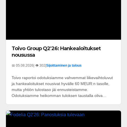
Toivo Group Q2'26: Hankealoitukset
nousussa
📅 05.08.2026
| 👁️ 302
|
Sijoittaminen ja talous
Toivo raportoi odotuksiamme vahvemmat liikevaihtoluvut
ja hankealoitukset nousivat hyvälle 60 MEUR:n tasolle,
mutta yhtiön tulostaso jäi ennusteistamme.
Odotuksiamme heikomman tuloksen taustalla oliva...