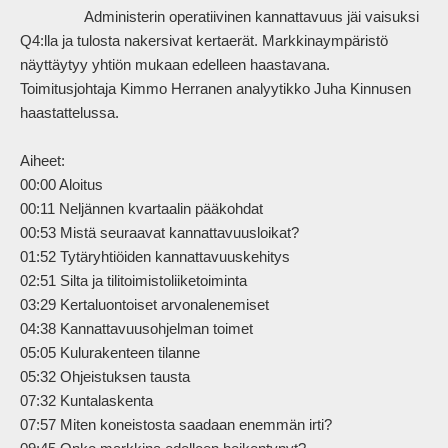
                Administerin operatiivinen kannattavuus jäi vaisuksi 
Q4:lla ja tulosta nakersivat kertaerät. Markkinaympäristö 
näyttäytyy yhtiön mukaan edelleen haastavana. 
Toimitusjohtaja Kimmo Herranen analyytikko Juha Kinnusen 
haastattelussa.

Aiheet:

00:00 Aloitus

00:11 Neljännen kvartaalin pääkohdat

00:53 Mistä seuraavat kannattavuusloikat?

01:52 Tytäryhtiöiden kannattavuuskehitys

02:51 Silta ja tilitoimistoliiketoiminta

03:29 Kertaluontoiset arvonalenemiset

04:38 Kannattavuusohjelman toimet

05:05 Kulurakenteen tilanne

05:32 Ohjeistuksen tausta

07:32 Kuntalaskenta

07:57 Miten koneistosta saadaan enemmän irti?
