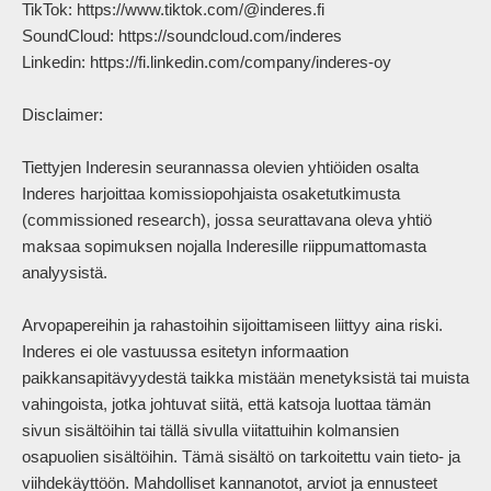
TikTok: https://www.tiktok.com/@inderes.fi

SoundCloud: https://soundcloud.com/inderes

Linkedin: https://fi.linkedin.com/company/inderes-oy

Disclaimer:

Tiettyjen Inderesin seurannassa olevien yhtiöiden osalta 
Inderes harjoittaa komissiopohjaista osaketutkimusta 
(commissioned research), jossa seurattavana oleva yhtiö 
maksaa sopimuksen nojalla Inderesille riippumattomasta 
analyysistä.

Arvopapereihin ja rahastoihin sijoittamiseen liittyy aina riski. 
Inderes ei ole vastuussa esitetyn informaation 
paikkansapitävyydestä taikka mistään menetyksistä tai muista 
vahingoista, jotka johtuvat siitä, että katsoja luottaa tämän 
sivun sisältöihin tai tällä sivulla viitattuihin kolmansien 
osapuolien sisältöihin. Tämä sisältö on tarkoitettu vain tieto- ja 
viihdekäyttöön. Mahdolliset kannanotot, arviot ja ennusteet 