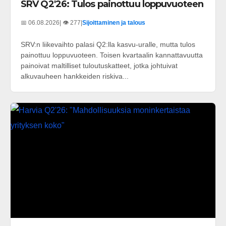
SRV Q2'26: Tulos painottuu loppuvuoteen
📅 06.08.2026
| 👁️ 277
|
Sijoittaminen ja talous
SRV:n liikevaihto palasi Q2:lla kasvu-uralle, mutta tulos
painottuu loppuvuoteen. Toisen kvartaalin kannattavuutta
painoivat maltilliset tuloutuskatteet, jotka johtuivat
alkuvauheen hankkeiden riskiva...