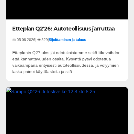
Etteplan Q2'26: Autoteollisuus jarruttaa
📅 05.08.2026
| 👁️ 329
|
Sijoittaminen ja talous
Etteplanin Q2?tulos jäi odotuksistamme sekä liikevaihdon
että kannattavuuden osalta. Kysyntä pysyi odotettua
vaikeampana erityisesti autoteollisuudessa, ja volyymien
lasku painoi käyttöasteita ja sitä...