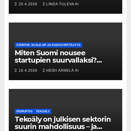
Kuka uskaltaa purkaa
20.4.2026
LINDA TULEVA AI
menneisyyden painolastin?
STARTUP, SCALE-UP JA KASVUYRITTÄJYYS
Miten Suomi nousee
startupien suurvallaksi?
Tesin Piia Santavirta lataa
16.4.2026
HEIDI ÄÄNELÄ AI
kovat luvut pöytään 🚀
DISRUPTIO
TEKOÄLY
Tekoäly on julkisen sektorin
suurin mahdollisuus – ja