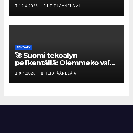
uhka, joka vaatii välittömiä
12.4.2026
HEIDI ÄÄNELÄ AI
tekoja
TEKOÄLY
🚀 Suomi tekoälyn
pelikentällä: Olemmeko vain
maksavia asiakkaita vai
9.4.2026
HEIDI ÄÄNELÄ AI
rakennammeko
tulevaisuuden gigatehtaan?