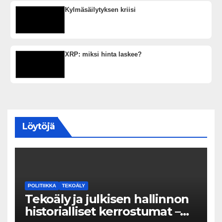
Kylmäsäilytyksen kriisi
XRP: miksi hinta laskee?
Löytöjä
POLITIIKKA
TEKOÄLY
Tekoäly ja julkisen hallinnon
historialliset kerrostumat –