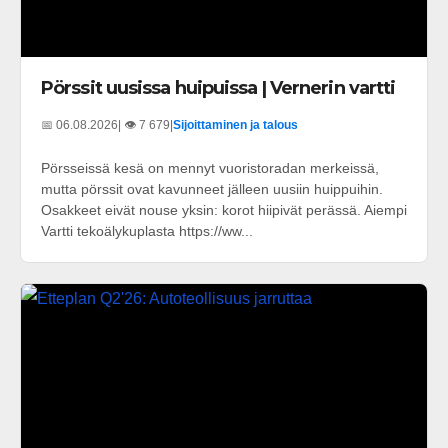
Pörssit uusissa huipuissa | Vernerin vartti
📅 06.08.2026
| 👁️ 7 679
|
Sijoittaminen ja talous
Pörsseissä kesä on mennyt vuoristoradan merkeissä,
mutta pörssit ovat kavunneet jälleen uusiin huippuihin.
Osakkeet eivät nouse yksin: korot hiipivät perässä. Aiempi
Vartti tekoälykuplasta https://ww...