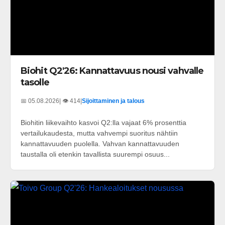
Biohit Q2'26: Kannattavuus nousi vahvalle
tasolle
📅 05.08.2026
| 👁️ 414
|
Sijoittaminen ja talous
Biohitin liikevaihto kasvoi Q2:lla vajaat 6% prosenttia
vertailukaudesta, mutta vahvempi suoritus nähtiin
kannattavuuden puolella. Vahvan kannattavuuden
taustalla oli etenkin tavallista suurempi osuus...