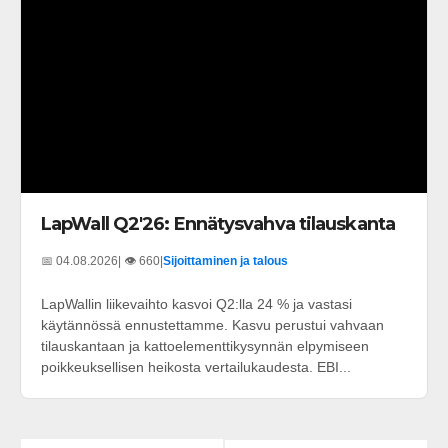
LapWall Q2'26: Ennätysvahva tilauskanta
📅 04.08.2026
| 👁️ 660
|
Sijoittaminen ja talous
LapWallin liikevaihto kasvoi Q2:lla 24 % ja vastasi
käytännössä ennustettamme. Kasvu perustui vahvaan
tilauskantaan ja kattoelementtikysynnän elpymiseen
poikkeuksellisen heikosta vertailukaudesta. EBI...