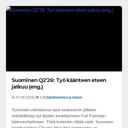
Suominen Q2'26: Työ käänteen eteen
jatkuu (eng.)
📅 07.08.2026
| 👁️ 136
|
Sijoittaminen ja talous
Suomisen vahvistunut tase osakeannin jälkeen
mahdollistaa nyt täyden keskittymisen Full Potential -
käänneohjelmaan. Töitä kuitenkin riittää vielä. Suomisen
toimitusjohtaja Charles Héaulmé kommentoi an...