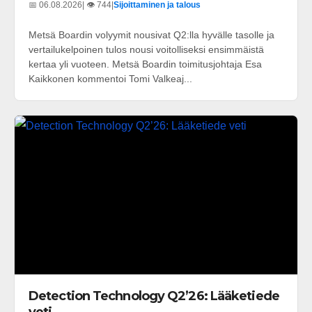
📅 06.08.2026
| 👁️ 744
|
Sijoittaminen ja talous
Metsä Boardin volyymit nousivat Q2:lla hyvälle tasolle ja
vertailukelpoinen tulos nousi voitolliseksi ensimmäistä
kertaa yli vuoteen. Metsä Boardin toimitusjohtaja Esa
Kaikkonen kommentoi Tomi Valkeaj...
Detection Technology Q2’26: Lääketiede