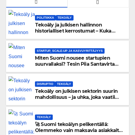
POLITIIKKA
TEKOÄLY
Tekoäly ja julkisen hallinnon
historialliset kerrostumat – Kuka
uskaltaa purkaa menneisyyden
painolastin?
STARTUP, SCALE-UP JA KASVUYRITTÄJYYS
Miten Suomi nousee startupien
suurvallaksi? Tesin Piia Santavirta
lataa kovat luvut pöytään 🚀
DISRUPTIO
TEKOÄLY
Tekoäly on julkisen sektorin suurin
mahdollisuus – ja uhka, joka vaatii
välittömiä tekoja
TEKOÄLY
🚀 Suomi tekoälyn pelikentällä:
Olemmeko vain maksavia asiakkaita