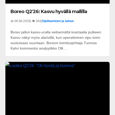
Boreo Q2'26: Kasvu hyvällä mallilla
📅 06.08.2026
| 👁️ 264
|
Sijoittaminen ja talous
Boreo jatkoi kasvu-uralla seitsemättä kvartaalia putkeen.
Kasvu näkyi myös alarivillä, kun operatiivinen vipu toimi
suotuisaan suuntaan. Boreon toimitusjohtaja Tuomas
Kahri kommentoi analyytikko Olli ...