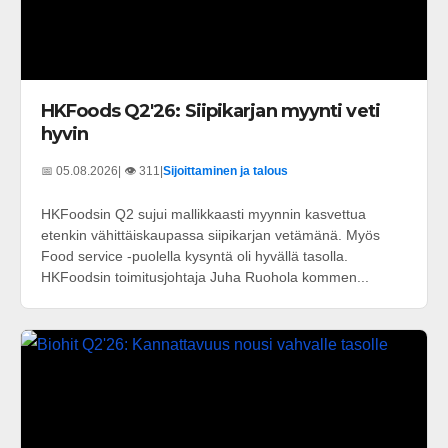
HKFoods Q2'26: Siipikarjan myynti veti
hyvin
📅 05.08.2026
| 👁️ 311
|
Sijoittaminen ja talous
HKFoodsin Q2 sujui mallikkaasti myynnin kasvettua
etenkin vähittäiskaupassa siipikarjan vetämänä. Myös
Food service -puolella kysyntä oli hyvällä tasolla.
HKFoodsin toimitusjohtaja Juha Ruohola kommen...