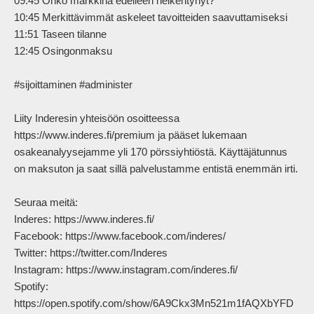
09:45 Onko markkina edelleen heikentynyt?

10:45 Merkittävimmät askeleet tavoitteiden saavuttamiseksi

11:51 Taseen tilanne

12:45 Osingonmaksu

#sijoittaminen #administer

Liity Inderesin yhteisöön osoitteessa 
https://www.inderes.fi/premium ja pääset lukemaan 
osakeanalyysejamme yli 170 pörssiyhtiöstä. Käyttäjätunnus 
on maksuton ja saat sillä palvelustamme entistä enemmän irti.

Seuraa meitä:

Inderes: https://www.inderes.fi/ 

Facebook: https://www.facebook.com/inderes/

Twitter: https://twitter.com/Inderes

Instagram: https://www.instagram.com/inderes.fi/

Spotify: 
https://open.spotify.com/show/6A9Ckx3Mn521m1fAQXbYFD
