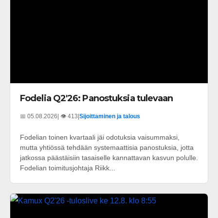
Fodelia Q2'26: Panostuksia tulevaan
📅 05.08.2026
| 👁️ 413
|
Sijoittaminen ja talous
Fodelian toinen kvartaali jäi odotuksia vaisummaksi,
mutta yhtiössä tehdään systemaattisia panostuksia, jotta
jatkossa päästäisiin tasaiselle kannattavan kasvun polulle.
Fodelian toimitusjohtaja Riikk...