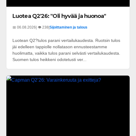
Luotea Q2'26: "Oli hyvää ja huonoa"
📅 06.08.2026
| 👁️ 238
|
Sijoittaminen ja talous
Luotean Q2?tulos parani vertailukaudesta. Ruotsin tulos
jäi edelleen tappiolle nollatason ennusteestamme
huolimatta, vaikka tulos parani selvästi vertailukaudesta.
Suomen tulos heikkeni odotetusti ver...