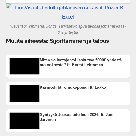
vai rakennammeko tulevaisuuden
gigatehtaan?
Visualisoi. Ymmärrä. Johda. Tarvitsetko apua tiedolla johtamisessa?
Ota yhteyttä
Muuta aiheesta: Sijoittaminen ja talous
Miten vaikuttaja voi laskuttaa 5000€ yhdestä
mainoksesta? ft. Emmi Lehtomaa
Kasinodiilit romukoppaan ft. Lakko
Syntyykö Jeesus udelleen 2026. ft. Jani
Järvinen