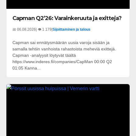
Capman Q2’26: Varainkeruuta ja exitteja?
📅 06.08.2026
| 👁️ 1 179
|
Sijoittaminen ja talous
Capman sai ennätysmäärän uusia varoja sisään ja
samalla tehtiin vanhoista rahastoista meheviä exittejä.
Capman -analyysit löytyvät täältä
https://www.inderes.fi/companies/CapMan 00:00 Q2
01:05 Kanna...