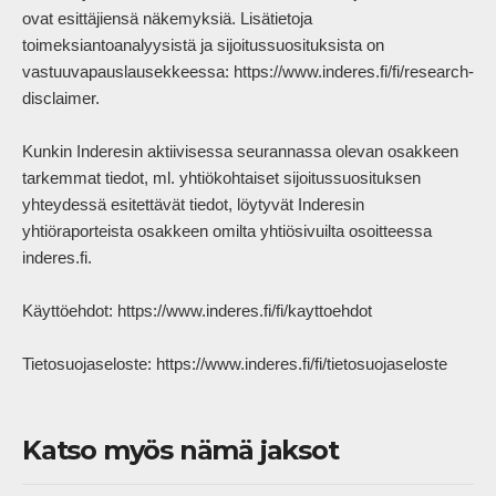
ovat esittäjiensä näkemyksiä. Lisätietoja 
toimeksiantoanalyysistä ja sijoitussuosituksista on 
vastuuvapauslausekkeessa: https://www.inderes.fi/fi/research-
disclaimer.

Kunkin Inderesin aktiivisessa seurannassa olevan osakkeen 
tarkemmat tiedot, ml. yhtiökohtaiset sijoitussuosituksen 
yhteydessä esitettävät tiedot, löytyvät Inderesin 
yhtiöraporteista osakkeen omilta yhtiösivuilta osoitteessa 
inderes.fi.

Käyttöehdot: https://www.inderes.fi/fi/kayttoehdot 

Tietosuojaseloste: https://www.inderes.fi/fi/tietosuojaseloste     
Katso myös nämä jaksot