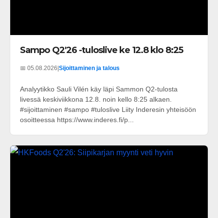
Sampo Q2'26 -tuloslive ke 12.8 klo 8:25
📅 05.08.2026
|
Sijoittaminen ja talous
Analyytikko Sauli Vilén käy läpi Sammon Q2-tulosta
livessä keskiviikkona 12.8. noin kello 8:25 alkaen.
#sijoittaminen #sampo #tuloslive Liity Inderesin yhteisöön
osoitteessa https://www.inderes.fi/p...