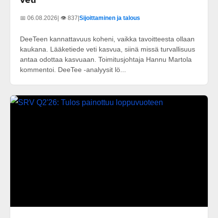
veti
📅 06.08.2026
| 👁️ 837
|
Sijoittaminen ja talous
DeeTeen kannattavuus koheni, vaikka tavoitteesta ollaan
kaukana. Lääketiede veti kasvua, siinä missä turvallisuus
antaa odottaa kasvuaan. Toimitusjohtaja Hannu Martola
kommentoi. DeeTee -analyysit lö...