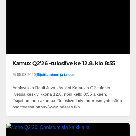
Kamux Q2'26 -tuloslive ke 12.8. klo 8:55
📅 05.08.2026
|
Sijoittaminen ja talous
Analyytikko Rauli Juva käy läpi Kamuxin Q2-tulosta
livessä keskiviikkona 12.8. noin kello 8:55 alkaen.
#sijoittaminen #kamux #tuloslive Liity Inderesin yhteisöön
osoitteessa https://www.inderes.fi/p...