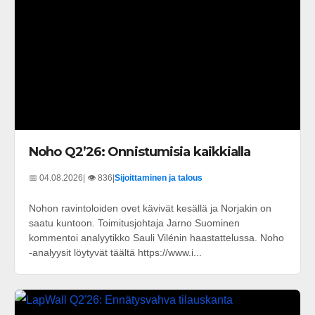
Noho Q2’26: Onnistumisia kaikkialla
📅 04.08.2026
| 👁️ 836
|
Sijoittaminen ja talous
Nohon ravintoloiden ovet kävivät kesällä ja Norjakin on
saatu kuntoon. Toimitusjohtaja Jarno Suominen
kommentoi analyytikko Sauli Vilénin haastattelussa. Noho
-analyysit löytyvät täältä https://www.i...