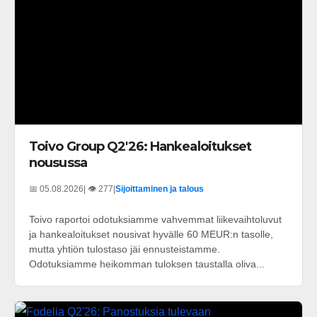
Toivo Group Q2'26: Hankealoitukset
nousussa
📅 05.08.2026
| 👁️ 277
|
Sijoittaminen ja talous
Toivo raportoi odotuksiamme vahvemmat liikevaihtoluvut
ja hankealoitukset nousivat hyvälle 60 MEUR:n tasolle,
mutta yhtiön tulostaso jäi ennusteistamme.
Odotuksiamme heikomman tuloksen taustalla oliva...