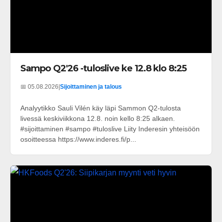
Sampo Q2'26 -tuloslive ke 12.8 klo 8:25
📅 05.08.2026
|
Sijoittaminen ja talous
Analyytikko Sauli Vilén käy läpi Sammon Q2-tulosta
livessä keskiviikkona 12.8. noin kello 8:25 alkaen.
#sijoittaminen #sampo #tuloslive Liity Inderesin yhteisöön
osoitteessa https://www.inderes.fi/p...