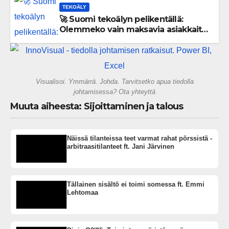
TEKOÄLY
🚀 Suomi tekoälyn pelikentällä:
Olemmeko vain maksavia asiakkaita
vai rakennammeko tulevaisuuden
gigatehtaan?
Visualisoi. Ymmärrä. Johda. Tarvitsetko apua tiedolla
johtamisessa? Ota yhteyttä
Muuta aiheesta: Sijoittaminen ja talous
Näissä tilanteissa teet varmat rahat pörssistä -
arbitraasitilanteet ft. Jani Järvinen
Tällainen sisältö ei toimi somessa ft. Emmi
Lehtomaa