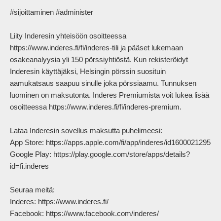
#sijoittaminen #administer

Liity Inderesin yhteisöön osoitteessa 
https://www.inderes.fi/fi/inderes-tili ja pääset lukemaan 
osakeanalyysia yli 150 pörssiyhtiöstä. Kun rekisteröidyt 
Inderesin käyttäjäksi, Helsingin pörssin suosituin 
aamukatsaus saapuu sinulle joka pörssiaamu. Tunnuksen 
luominen on maksutonta. Inderes Premiumista voit lukea lisää 
osoitteessa https://www.inderes.fi/fi/inderes-premium.

Lataa Inderesin sovellus maksutta puhelimeesi:

App Store: https://apps.apple.com/fi/app/inderes/id1600021295

Google Play: https://play.google.com/store/apps/details?
id=fi.inderes

Seuraa meitä:

Inderes: https://www.inderes.fi/ 

Facebook: https://www.facebook.com/inderes/
