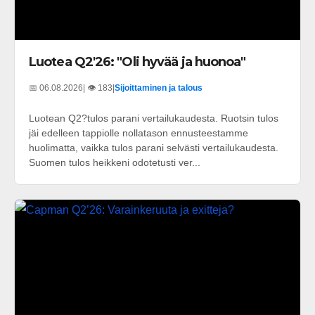
Luotea Q2'26: "Oli hyvää ja huonoa"
📅 06.08.2026
| 👁️ 183
|
Sijoittaminen ja talous
Luotean Q2?tulos parani vertailukaudesta. Ruotsin tulos
jäi edelleen tappiolle nollatason ennusteestamme
huolimatta, vaikka tulos parani selvästi vertailukaudesta.
Suomen tulos heikkeni odotetusti ver...