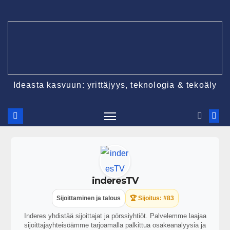
Ideasta kasvuun: yrittäjyys, teknologia & tekoäly
inderesTV
Sijoittaminen ja talous
🏆 Sijoitus: #83
Inderes yhdistää sijoittajat ja pörssiyhtiöt. Palvelemme laajaa
sijoittajayhteisöämme tarjoamalla palkittua osakeanalyysia ja