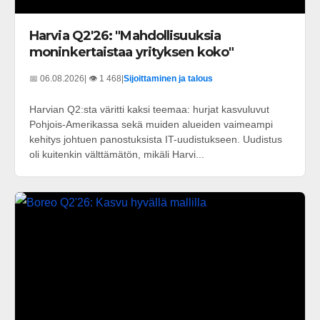
Harvia Q2'26: "Mahdollisuuksia
moninkertaistaa yrityksen koko"
📅 06.08.2026
| 👁️ 1 468
|
Sijoittaminen ja talous
Harvian Q2:sta väritti kaksi teemaa: hurjat kasvuluvut
Pohjois-Amerikassa sekä muiden alueiden vaimeampi
kehitys johtuen panostuksista IT-uudistukseen. Uudistus
oli kuitenkin välttämätön, mikäli Harvi...