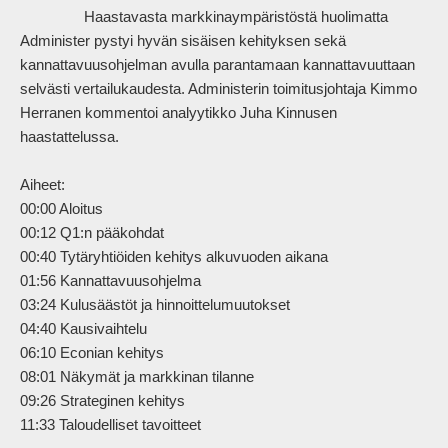
                Haastavasta markkinaympäristöstä huolimatta 
Administer pystyi hyvän sisäisen kehityksen sekä 
kannattavuusohjelman avulla parantamaan kannattavuuttaan 
selvästi vertailukaudesta. Administerin toimitusjohtaja Kimmo 
Herranen kommentoi analyytikko Juha Kinnusen 
haastattelussa.

Aiheet:

00:00 Aloitus

00:12 Q1:n pääkohdat

00:40 Tytäryhtiöiden kehitys alkuvuoden aikana

01:56 Kannattavuusohjelma

03:24 Kulusäästöt ja hinnoittelumuutokset

04:40 Kausivaihtelu

06:10 Econian kehitys

08:01 Näkymät ja markkinan tilanne

09:26 Strateginen kehitys

11:33 Taloudelliset tavoitteet
