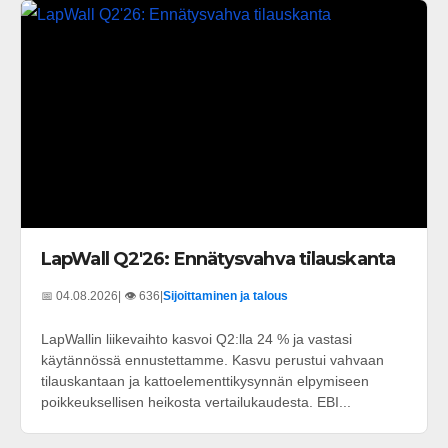
LapWall Q2'26: Ennätysvahva tilauskanta
📅 04.08.2026
| 👁️ 636
|
Sijoittaminen ja talous
LapWallin liikevaihto kasvoi Q2:lla 24 % ja vastasi
käytännössä ennustettamme. Kasvu perustui vahvaan
tilauskantaan ja kattoelementtikysynnän elpymiseen
poikkeuksellisen heikosta vertailukaudesta. EBI...