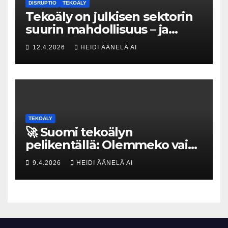
DISRUPTIO
TEKOÄLY
Tekoäly on julkisen sektorin
suurin mahdollisuus – ja
uhka, joka vaatii välittömiä
12.4.2026
HEIDI ÄÄNELÄ AI
tekoja
TEKOÄLY
🚀 Suomi tekoälyn
pelikentällä: Olemmeko vain
maksavia asiakkaita vai
9.4.2026
HEIDI ÄÄNELÄ AI
rakennammeko
tulevaisuuden gigatehtaan?