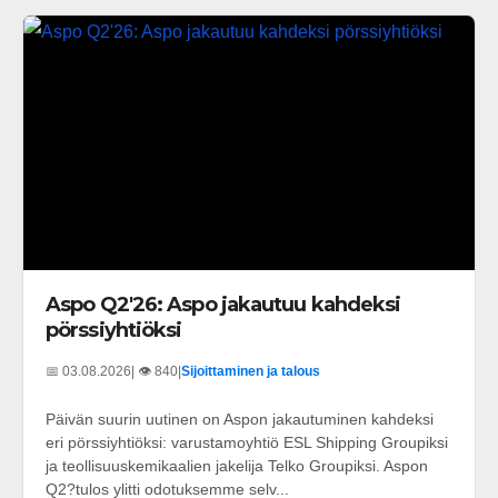
Aspo Q2'26: Aspo jakautuu kahdeksi
pörssiyhtiöksi
📅 03.08.2026
| 👁️ 840
|
Sijoittaminen ja talous
Päivän suurin uutinen on Aspon jakautuminen kahdeksi
eri pörssiyhtiöksi: varustamoyhtiö ESL Shipping Groupiksi
ja teollisuuskemikaalien jakelija Telko Groupiksi. Aspon
Q2?tulos ylitti odotuksemme selv...