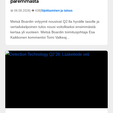
paremmasta
📅 06.08.2026
| 👁️ 438
|
Sijoittaminen ja talous
Metsä Boardin volyymit nousivat Q2:lla hyvälle tasolle ja
vertailukelpoinen tulos nousi voitolliseksi ensimmäistä
kertaa yli vuoteen. Metsä Boardin toimitusjohtaja Esa
Kaikkonen kommentoi Tomi Valkeaj...