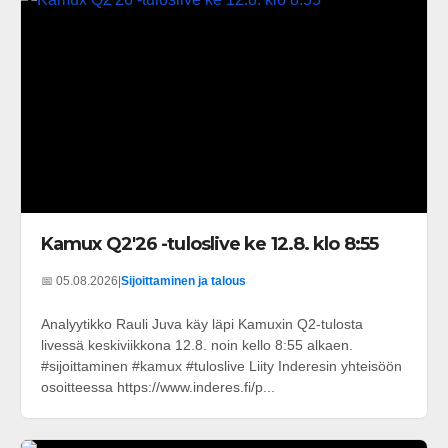
Kamux Q2'26 -tuloslive ke 12.8. klo 8:55
📅 05.08.2026
|
Sijoittaminen ja talous
Analyytikko Rauli Juva käy läpi Kamuxin Q2-tulosta
livessä keskiviikkona 12.8. noin kello 8:55 alkaen.
#sijoittaminen #kamux #tuloslive Liity Inderesin yhteisöön
osoitteessa https://www.inderes.fi/p...