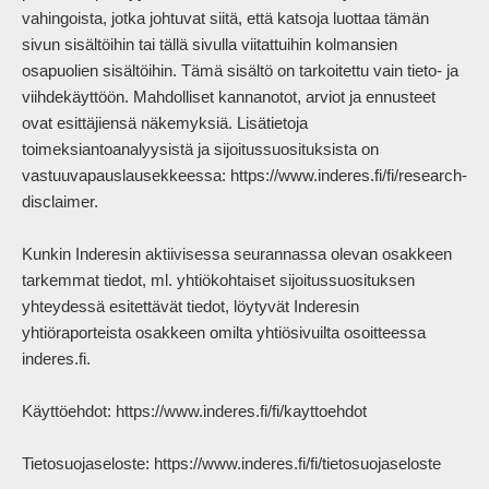
vahingoista, jotka johtuvat siitä, että katsoja luottaa tämän 
sivun sisältöihin tai tällä sivulla viitattuihin kolmansien 
osapuolien sisältöihin. Tämä sisältö on tarkoitettu vain tieto- ja 
viihdekäyttöön. Mahdolliset kannanotot, arviot ja ennusteet 
ovat esittäjiensä näkemyksiä. Lisätietoja 
toimeksiantoanalyysistä ja sijoitussuosituksista on 
vastuuvapauslausekkeessa: https://www.inderes.fi/fi/research-
disclaimer.

Kunkin Inderesin aktiivisessa seurannassa olevan osakkeen 
tarkemmat tiedot, ml. yhtiökohtaiset sijoitussuosituksen 
yhteydessä esitettävät tiedot, löytyvät Inderesin 
yhtiöraporteista osakkeen omilta yhtiösivuilta osoitteessa 
inderes.fi.

Käyttöehdot: https://www.inderes.fi/fi/kayttoehdot 

Tietosuojaseloste: https://www.inderes.fi/fi/tietosuojaseloste     