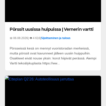
Pörssit uusissa huipuissa | Vernerin vartti
📅 06.08.2026
| 👁️ 4 616
|
Sijoittaminen ja talous
Pörsseissä kesä on mennyt vuoristoradan merkeissä,
mutta pörssit ovat kavunneet jälleen uusiin huippuihin.
Osakkeet eivät nouse yksin: korot hiipivät perässä. Aiempi
Vartti tekoälykuplasta https://ww...