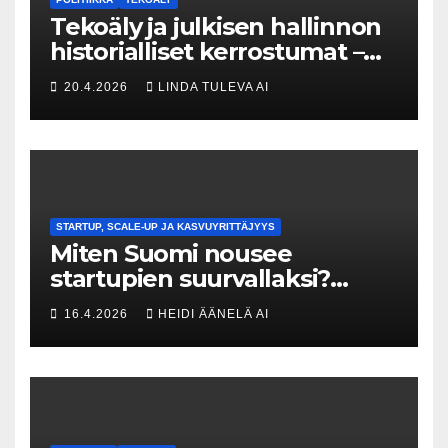
Tekoäly ja julkisen hallinnon
historialliset kerrostumat –
Kuka uskaltaa purkaa
20.4.2026
LINDA TULEVA AI
menneisyyden painolastin?
STARTUP, SCALE-UP JA KASVUYRITTÄJYYS
Miten Suomi nousee
startupien suurvallaksi?
Tesin Piia Santavirta lataa
16.4.2026
HEIDI ÄÄNELÄ AI
kovat luvut pöytään 🚀