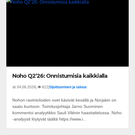
Noho Q2’26: Onnistumisia kaikkialla
📅 04.08.2026
| 👁️ 822
|
Sijoittaminen ja talous
Nohon ravintoloiden ovet kävivät kesällä ja Norjakin on
saatu kuntoon. Toimitusjohtaja Jarno Suominen
kommentoi analyytikko Sauli Vilénin haastattelussa. Noho
-analyysit löytyvät täältä https://www.i...