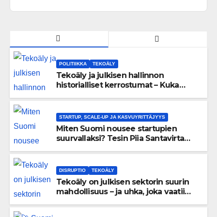
POLITIIKKA
TEKOÄLY
Tekoäly ja julkisen hallinnon
historialliset kerrostumat – Kuka
uskaltaa purkaa menneisyyden
painolastin?
STARTUP, SCALE-UP JA KASVUYRITTÄJYYS
Miten Suomi nousee startupien
suurvallaksi? Tesin Piia Santavirta
lataa kovat luvut pöytään 🚀
DISRUPTIO
TEKOÄLY
Tekoäly on julkisen sektorin suurin
mahdollisuus – ja uhka, joka vaatii
välittömiä tekoja