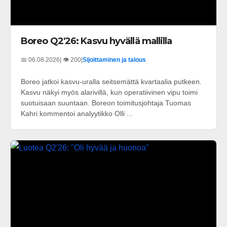
Boreo Q2'26: Kasvu hyvällä mallilla
📅 06.08.2026
| 👁️ 200
|
Sijoittaminen ja talous
Boreo jatkoi kasvu-uralla seitsemättä kvartaalia putkeen.
Kasvu näkyi myös alarivillä, kun operatiivinen vipu toimi
suotuisaan suuntaan. Boreon toimitusjohtaja Tuomas
Kahri kommentoi analyytikko Olli ...