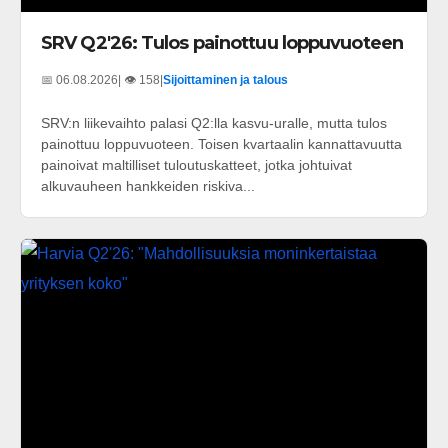
SRV Q2'26: Tulos painottuu loppuvuoteen
📅 06.08.2026
| 👁️ 158
|
Sijoittaminen ja talous
SRV:n liikevaihto palasi Q2:lla kasvu-uralle, mutta tulos
painottuu loppuvuoteen. Toisen kvartaalin kannattavuutta
painoivat maltilliset tuloutuskatteet, jotka johtuivat
alkuvauheen hankkeiden riskiva...