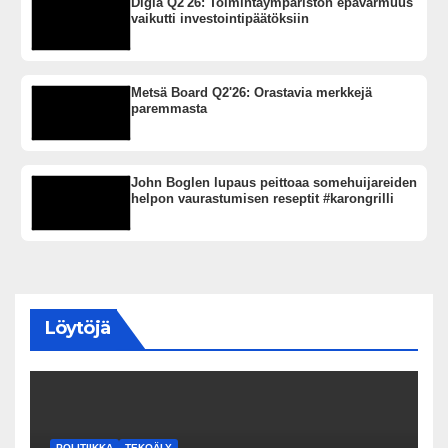
Digia Q2'26: Toimintaympäristön epävarmuus
vaikutti investointipäätöksiin
Metsä Board Q2'26: Orastavia merkkejä
paremmasta
John Boglen lupaus peittoaa somehuijareiden
helpon vaurastumisen reseptit #karongrilli
Löytöjä
POLITIIKKA
TEKOÄLY