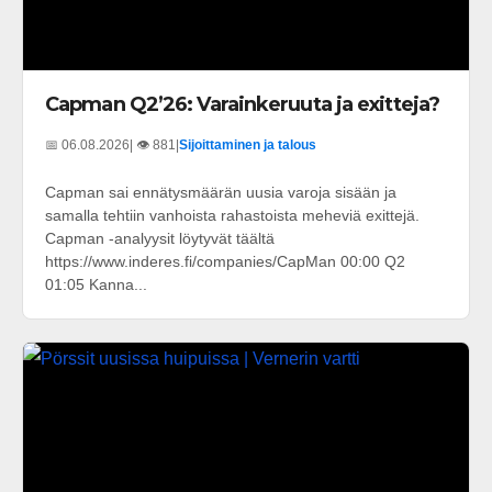
Capman Q2’26: Varainkeruuta ja exitteja?
📅 06.08.2026
| 👁️ 881
|
Sijoittaminen ja talous
Capman sai ennätysmäärän uusia varoja sisään ja
samalla tehtiin vanhoista rahastoista meheviä exittejä.
Capman -analyysit löytyvät täältä
https://www.inderes.fi/companies/CapMan 00:00 Q2
01:05 Kanna...