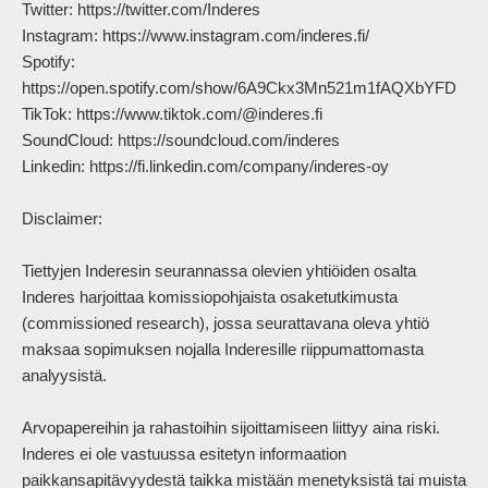
Twitter: https://twitter.com/Inderes

Instagram: https://www.instagram.com/inderes.fi/

Spotify: 
https://open.spotify.com/show/6A9Ckx3Mn521m1fAQXbYFD

TikTok: https://www.tiktok.com/@inderes.fi

SoundCloud: https://soundcloud.com/inderes

Linkedin: https://fi.linkedin.com/company/inderes-oy

Disclaimer:

Tiettyjen Inderesin seurannassa olevien yhtiöiden osalta 
Inderes harjoittaa komissiopohjaista osaketutkimusta 
(commissioned research), jossa seurattavana oleva yhtiö 
maksaa sopimuksen nojalla Inderesille riippumattomasta 
analyysistä.

Arvopapereihin ja rahastoihin sijoittamiseen liittyy aina riski. 
Inderes ei ole vastuussa esitetyn informaation 
paikkansapitävyydestä taikka mistään menetyksistä tai muista 