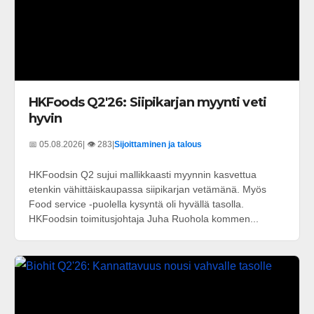
HKFoods Q2'26: Siipikarjan myynti veti
hyvin
📅 05.08.2026
| 👁️ 283
|
Sijoittaminen ja talous
HKFoodsin Q2 sujui mallikkaasti myynnin kasvettua
etenkin vähittäiskaupassa siipikarjan vetämänä. Myös
Food service -puolella kysyntä oli hyvällä tasolla.
HKFoodsin toimitusjohtaja Juha Ruohola kommen...