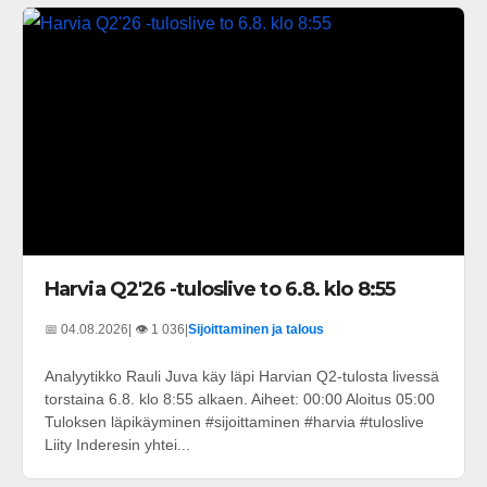
Harvia Q2'26 -tuloslive to 6.8. klo 8:55
📅 04.08.2026
| 👁️ 1 036
|
Sijoittaminen ja talous
Analyytikko Rauli Juva käy läpi Harvian Q2-tulosta livessä
torstaina 6.8. klo 8:55 alkaen. Aiheet: 00:00 Aloitus 05:00
Tuloksen läpikäyminen #sijoittaminen #harvia #tuloslive
Liity Inderesin yhtei...