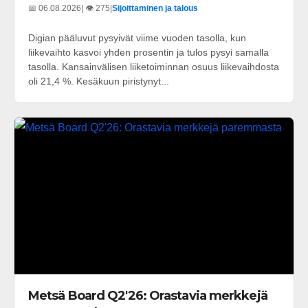
📅 06.08.2026
| 👁️ 275
|
Sijoittaminen ja talous
Digian pääluvut pysyivät viime vuoden tasolla, kun
liikevaihto kasvoi yhden prosentin ja tulos pysyi samalla
tasolla. Kansainvälisen liiketoiminnan osuus liikevaihdosta
oli 21,4 %. Kesäkuun piristynyt...
Metsä Board Q2'26: Orastavia merkkejä