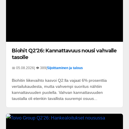
Biohit Q2'26: Kannattavuus nousi vahvalle
tasolle
📅 05.08.2026
| 👁️ 389
|
Sijoittaminen ja talous
Biohitin liikevaihto kasvoi Q2:lla vajaat 6% prosenttia
vertailukaudesta, mutta vahvempi suoritus nähtiin
kannattavuuden puolella. Vahvan kannattavuuden
taustalla oli etenkin tavallista suurempi osuus...