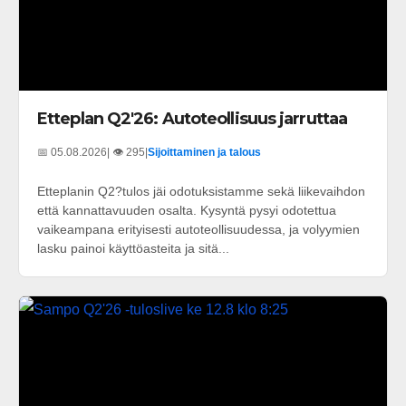
Etteplan Q2'26: Autoteollisuus jarruttaa
📅 05.08.2026
| 👁️ 295
|
Sijoittaminen ja talous
Etteplanin Q2?tulos jäi odotuksistamme sekä liikevaihdon
että kannattavuuden osalta. Kysyntä pysyi odotettua
vaikeampana erityisesti autoteollisuudessa, ja volyymien
lasku painoi käyttöasteita ja sitä...