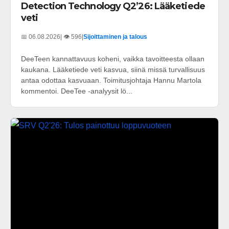
Detection Technology Q2’26: Lääketiede
veti
📅 06.08.2026
| 👁️ 596
|
Sijoittaminen ja talous
DeeTeen kannattavuus koheni, vaikka tavoitteesta ollaan
kaukana. Lääketiede veti kasvua, siinä missä turvallisuus
antaa odottaa kasvuaan. Toimitusjohtaja Hannu Martola
kommentoi. DeeTee -analyysit lö...