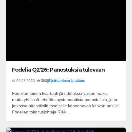
Fodelia Q2'26: Panostuksia tulevaan
📅 05.08.2026
| 👁️ 393
|
Sijoittaminen ja talous
Fodelian toinen kvartaali jäi odotuksia vaisummaksi,
mutta yhtiössä tehdään systemaattisia panostuksia, jotta
jatkossa päästäisiin tasaiselle kannattavan kasvun polulle.
Fodelian toimitusjohtaja Riikk...