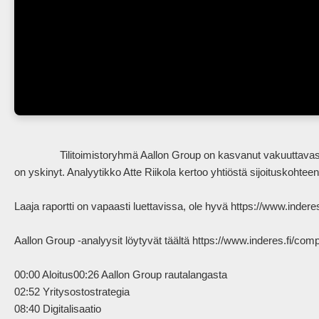
                Tilitoimistoryhmä Aallon Group on kasvanut vakuuttavasti yritysostojen vetämänä, vaikka viime aikoina kannattavuus 
on yskinyt. Analyytikko Atte Riikola kertoo yhtiöstä sijoituskohteena
Laaja raportti on vapaasti luettavissa, ole hyvä https://www.inderes.
Aallon Group -analyysit löytyvät täältä https://www.inderes.fi/com
00:00 Aloitus00:26 Aallon Group rautalangasta

02:52 Yritysostostrategia

08:40 Digitalisaatio 
