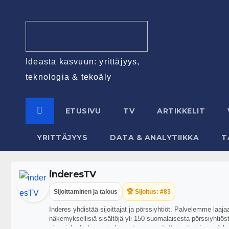
Ideasta kasvuun: yrittäjyys,
teknologia & tekoäly
ETUSIVU
TV
ARTIKKELIT
YRITTÄJYYS
DATA & ANALYTIIKKA
T
inderesTV
Sijoittaminen ja talous
🏆 Sijoitus: #83
Inderes yhdistää sijoittajat ja pörssiyhtiöt. Palvelemme laaj
näkemyksellisiä sisältöjä yli 150 suomalaisesta pörssiyhtiöstä
aina riski. Inderes ei ole vastuussa esitettyjen tietojen pa