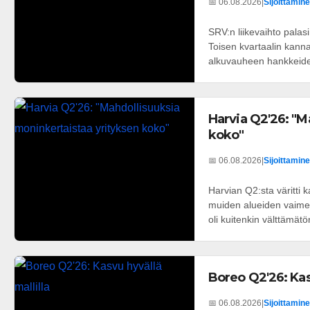
📅 06.08.2026
|
Sijoittamine
SRV:n liikevaihto palas
Toisen kvartaalin kannat
alkuvauheen hankkeiden
Harvia Q2'26: "M
koko"
📅 06.08.2026
|
Sijoittamine
Harvian Q2:sta väritti
muiden alueiden vaimea
oli kuitenkin välttämätön
Boreo Q2'26: Kasv
📅 06.08.2026
|
Sijoittamine