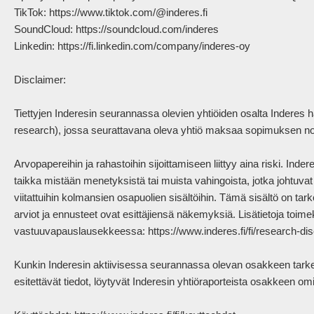
TikTok: https://www.tiktok.com/@inderes.fi

SoundCloud: https://soundcloud.com/inderes

Linkedin: https://fi.linkedin.com/company/inderes-oy

Disclaimer:

Tiettyjen Inderesin seurannassa olevien yhtiöiden osalta Inderes 
research), jossa seurattavana oleva yhtiö maksaa sopimuksen nojal
Arvopapereihin ja rahastoihin sijoittamiseen liittyy aina riski. Ind
taikka mistään menetyksistä tai muista vahingoista, jotka johtuvat sii
viitattuihin kolmansien osapuolien sisältöihin. Tämä sisältö on tarko
arviot ja ennusteet ovat esittäjiensä näkemyksiä. Lisätietoja toimek
vastuuvapauslausekkeessa: https://www.inderes.fi/fi/research-disc
Kunkin Inderesin aktiivisessa seurannassa olevan osakkeen tarkem
esitettävät tiedot, löytyvät Inderesin yhtiöraporteista osakkeen omilt