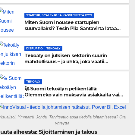
menneisyyden painolastin?
STARTUP, SCALE-UP JA KASVUYRITTÄJYYS
Miten Suomi nousee startupien
suurvallaksi? Tesin Piia Santavirta lataa
kovat luvut pöytään 🚀
DISRUPTIO
TEKOÄLY
Tekoäly on julkisen sektorin suurin
mahdollisuus – ja uhka, joka vaatii
välittömiä tekoja
TEKOÄLY
🚀 Suomi tekoälyn pelikentällä:
Olemmeko vain maksavia asiakkaita vai
rakennammeko tulevaisuuden
gigatehtaan?
Visualisoi. Ymmärrä. Johda. Tarvitsetko apua tiedolla johtamisessa? Ota
yhteyttä
uuta aiheesta: Sijoittaminen ja talous