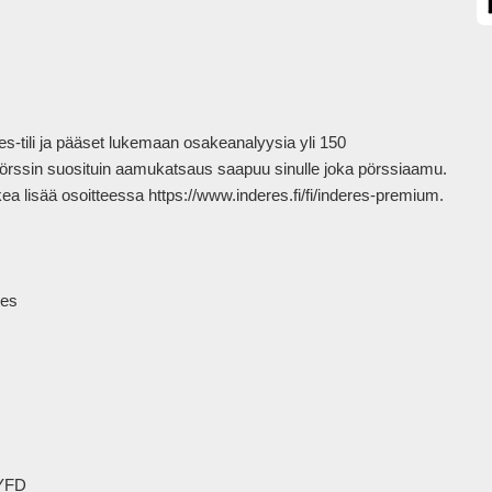
res-tili ja pääset lukemaan osakeanalyysia yli 150 
 pörssin suosituin aamukatsaus saapuu sinulle joka pörssiaamu. 
 lisää osoitteessa https://www.inderes.fi/fi/inderes-premium.

es

YFD
