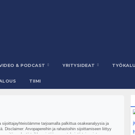
VIDEO & PODCAST
YRITYSIDEAT
TYÖKAL
ALOUS
TIIMI
aa sijoittajayhteisöämme tarjoamalla palkittua osakeanalyysia ja
. Disclaimer: Arvopapereihin ja rahastoihin sijoittamiseen liittyy
ikkansapitävyydestä taikka mistään menetyksistä tai muista