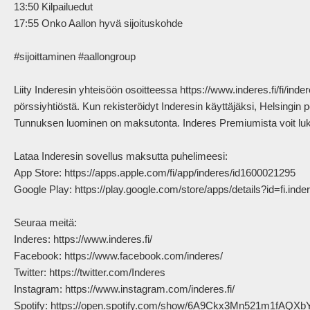
13:50 Kilpailuedut

17:55 Onko Aallon hyvä sijoituskohde

#sijoittaminen #aallongroup 

Liity Inderesin yhteisöön osoitteessa https://www.inderes.fi/fi/inde
pörssiyhtiöstä. Kun rekisteröidyt Inderesin käyttäjäksi, Helsingin
Tunnuksen luominen on maksutonta. Inderes Premiumista voit lukea
Lataa Inderesin sovellus maksutta puhelimeesi:

App Store: https://apps.apple.com/fi/app/inderes/id1600021295

Google Play: https://play.google.com/store/apps/details?id=fi.inder
Seuraa meitä:

Inderes: https://www.inderes.fi/ 

Facebook: https://www.facebook.com/inderes/

Twitter: https://twitter.com/Inderes

Instagram: https://www.instagram.com/inderes.fi/

Spotify: https://open.spotify.com/show/6A9Ckx3Mn521m1fAQXb