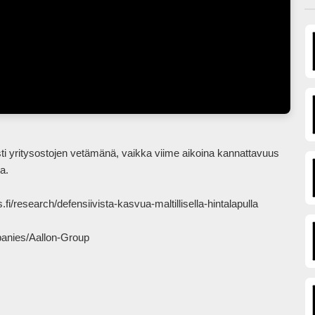
.

fi/research/defensiivista-kasvua-maltillisella-hintalapulla

panies/Aallon-Group
