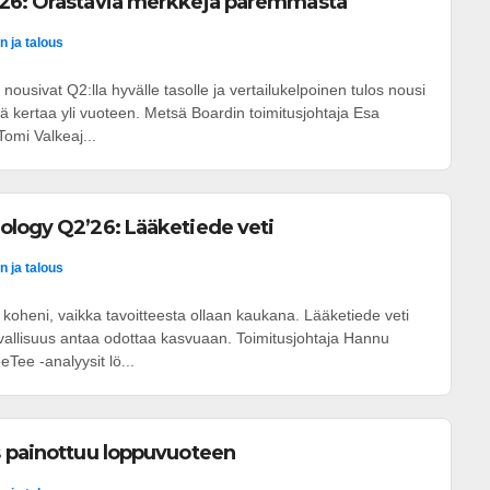
26: Orastavia merkkejä paremmasta
n ja talous
nousivat Q2:lla hyvälle tasolle ja vertailukelpoinen tulos nousi
tä kertaa yli vuoteen. Metsä Boardin toimitusjohtaja Esa
omi Valkeaj...
ology Q2’26: Lääketiede veti
n ja talous
oheni, vaikka tavoitteesta ollaan kaukana. Lääketiede veti
rvallisuus antaa odottaa kasvuaan. Toimitusjohtaja Hannu
Tee -analyysit lö...
s painottuu loppuvuoteen