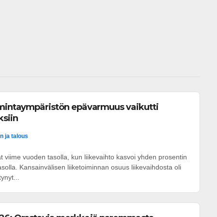
 
imintaympäristön epävarmuus vaikutti
ksiin
n ja talous
t viime vuoden tasolla, kun liikevaihto kasvoi yhden prosentin
asolla. Kansainvälisen liiketoiminnan osuus liikevaihdosta oli
ynyt...