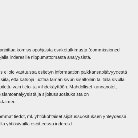
harjoittaa komissiopohjaista osaketutkimusta (commissioned 
la Inderesille riippumattomasta analyysistä.

eres ei ole vastuussa esitetyn informaation paikkansapitävyydestä 
tä, että katsoja luottaa tämän sivun sisältöihin tai tällä sivulla 
itettu vain tieto- ja viihdekäyttöön. Mahdolliset kannanotot, 
siantoanalyysistä ja sijoitussuosituksista on 
laimer.

mat tiedot, ml. yhtiökohtaiset sijoitussuosituksen yhteydessä 
a yhtiösivuilta osoitteessa inderes.fi.
