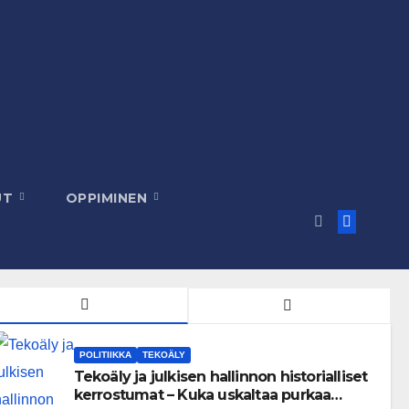
UT
OPPIMINEN
POLITIIKKA
TEKOÄLY
Tekoäly ja julkisen hallinnon historialliset
kerrostumat – Kuka uskaltaa purkaa