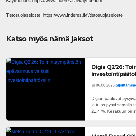
Käyttöehdot: https://www.inderes.fi/fi/kayttoehdot 

Tietosuojaseloste: https://www.inderes.fi/fi/tietosuojaseloste           
Katso myös nämä jaksot
Digia Q2'26: To
investointipäätö
📅 06.08.2026
|
Sijoittamine
Digian pääluvut pysyivä
ja tulos pysyi samalla t
21,4 %. Kesäkuun pirist