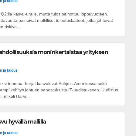
n ja talous
i Q2:lla kasvu-uralle, mutta tulos painottuu loppuvuoteen.
tavuutta painoivat maltilliset tuloutuskatteet, jotka johtuivat
 riskiva...
ahdollisuuksia moninkertaistaa yrityksen
n ja talous
 kaksi teemaa: hurjat kasvuluvut Pohjois-Amerikassa sekä
mpi kehitys johtuen panostuksista IT-uudistukseen. Uudistus
, mikäli Harvi...
u hyvällä mallilla
n ja talous