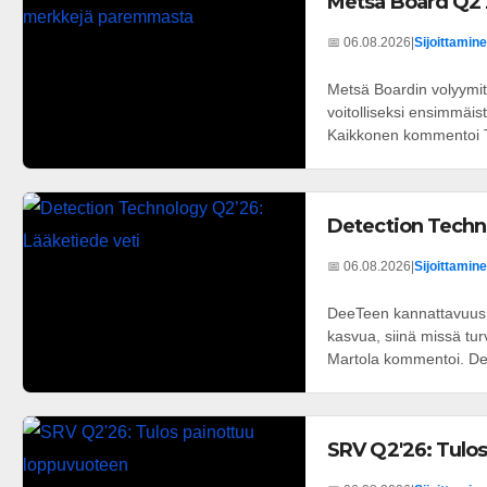
Metsä Board Q2'
📅 06.08.2026
|
Sijoittamine
Metsä Boardin volyymit 
voitolliseksi ensimmäis
Kaikkonen kommentoi T
Detection Techn
📅 06.08.2026
|
Sijoittamine
DeeTeen kannattavuus k
kasvua, siinä missä tu
Martola kommentoi. Dee
SRV Q2'26: Tulo