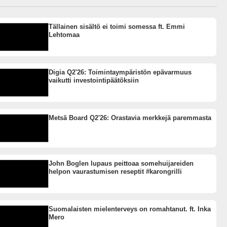
Tällainen sisältö ei toimi somessa ft. Emmi
Lehtomaa
Digia Q2'26: Toimintaympäristön epävarmuus
vaikutti investointipäätöksiin
Metsä Board Q2'26: Orastavia merkkejä paremmasta
John Boglen lupaus peittoaa somehuijareiden
helpon vaurastumisen reseptit #karongrilli
Suomalaisten mielenterveys on romahtanut. ft. Inka
Mero