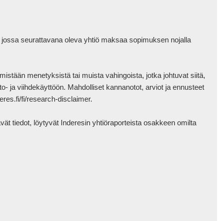
, jossa seurattavana oleva yhtiö maksaa sopimuksen nojalla 
mistään menetyksistä tai muista vahingoista, jotka johtuvat siitä, 
ieto- ja viihdekäyttöön. Mahdolliset kannanotot, arviot ja ennusteet 
es.fi/fi/research-disclaimer.

t tiedot, löytyvät Inderesin yhtiöraporteista osakkeen omilta 