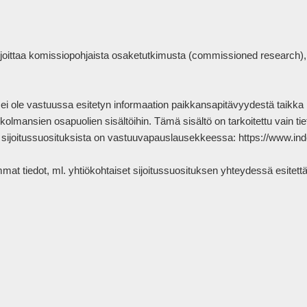
arjoittaa komissiopohjaista osaketutkimusta (commissioned research)
es ei ole vastuussa esitetyn informaation paikkansapitävyydestä taikka 
hin kolmansien osapuolien sisältöihin. Tämä sisältö on tarkoitettu vain t
 sijoitussuosituksista on vastuuvapauslausekkeessa: https://www.inder
 tiedot, ml. yhtiökohtaiset sijoitussuosituksen yhteydessä esitettävä