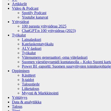
Artikkelit
Video & Podcast
Spotify Podcast
Youtube kanavat
Yritysideat
100 parasta yritysideaa 2025
ChatGPT:n 100 yritysideaa (2023)
Työkalut
Lainalaskuri
Katelaskentatyökalu
ALV-laskuri
Työkalut
Viitenumero generaattori -oma viitelaskuri
Suomen väestöpyramidi kuntatasolla – Koko Suomi kartall
Power BI -raportti: Suomen suuryritysten toimitusjohtajien
Oppiminen
Käsitteet
It-taidot
Taloustiede
Liiketalous
Myynti & Markkinointi
Yrittäjyys
Data & analytiikka
Talous
Tiimi