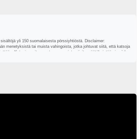
 sisältöjä yli 150 suomalaisesta pörssiyhtiöstä. Disclaimer:
ään menetyksistä tai muista vahingoista, jotka johtuvat siitä, että katsoja
dekäyttöön. Katsoja on itse vastuussa omista sijoituspäätöksistään ja niiden
n käyttää luotettavaa ja kattavaa tietoa, mutta Inderes ei takaa tietojen