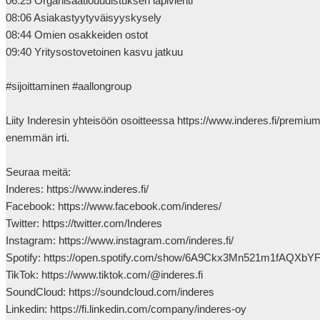
06:25 Organisaatiouudistuksen läpivienti

08:06 Asiakastyytyväisyyskysely

08:44 Omien osakkeiden ostot

09:40 Yritysostovetoinen kasvu jatkuu

#sijoittaminen #aallongroup 

Liity Inderesin yhteisöön osoitteessa https://www.inderes.fi/premi
enemmän irti.

Seuraa meitä:

Inderes: https://www.inderes.fi/ 

Facebook: https://www.facebook.com/inderes/

Twitter: https://twitter.com/Inderes

Instagram: https://www.instagram.com/inderes.fi/

Spotify: https://open.spotify.com/show/6A9Ckx3Mn521m1fAQXbYF
TikTok: https://www.tiktok.com/@inderes.fi

SoundCloud: https://soundcloud.com/inderes

Linkedin: https://fi.linkedin.com/company/inderes-oy
