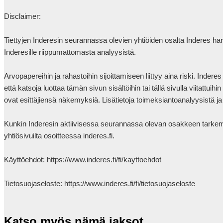
Disclaimer:

Tiettyjen Inderesin seurannassa olevien yhtiöiden osalta Inderes h
Inderesille riippumattomasta analyysistä.

Arvopapereihin ja rahastoihin sijoittamiseen liittyy aina riski. Inder
että katsoja luottaa tämän sivun sisältöihin tai tällä sivulla viitattui
ovat esittäjiensä näkemyksiä. Lisätietoja toimeksiantoanalyysistä ja
Kunkin Inderesin aktiivisessa seurannassa olevan osakkeen tarkemmat
yhtiösivuilta osoitteessa inderes.fi.

Käyttöehdot: https://www.inderes.fi/fi/kayttoehdot 

Tietosuojaseloste: https://www.inderes.fi/fi/tietosuojaseloste            
Katso myös nämä jaksot