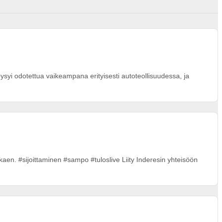
syi odotettua vaikeampana erityisesti autoteollisuudessa, ja
kaen. #sijoittaminen #sampo #tuloslive Liity Inderesin yhteisöön