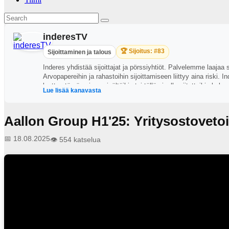
inderesTV
🏆 Sijoitus: #83
Sijoittaminen ja talous
Inderes yhdistää sijoittajat ja pörssiyhtiöt. Palvelemme laajaa
Arvopapereihin ja rahastoihin sijoittamiseen liittyy aina riski.
luottaa tämän sivun sisältöihin tai tällä sivulla viitattuihin ko
Lue lisää kanavasta
tuloksista. Raporteilla esitettävä informaatio on hankittu useist
virheettömyyttä. Mahdolliset kannanotot, arviot ja ennusteet o
Aallon Group H1'25: Yritysostoveto
📅 18.08.2025
👁️ 554 katselua