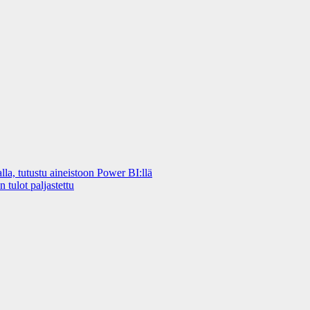
a, tutustu aineistoon Power BI:llä
 tulot paljastettu