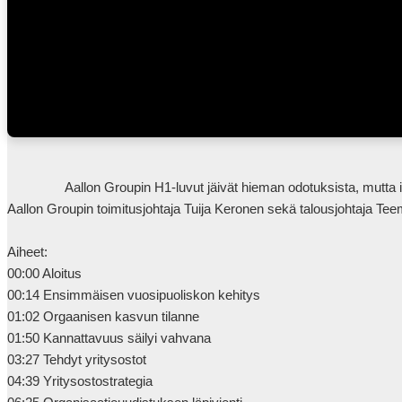
                Aallon Groupin H1-luvut jäivät hieman odotuksista, mutta isossa kuvassa yritysostovetoinen kasvu jatkuu. Loppuvuoden fokus on keväällä käynnistetyn organisaatiouudistuksen läpiviennissä. 
Aallon Groupin toimitusjohtaja Tuija Keronen sekä talousjohtaja Teem
Aiheet:

00:00 Aloitus

00:14 Ensimmäisen vuosipuoliskon kehitys

01:02 Orgaanisen kasvun tilanne

01:50 Kannattavuus säilyi vahvana

03:27 Tehdyt yritysostot

04:39 Yritysostostrategia
