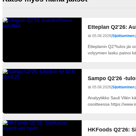
Etteplan Q2'26: Au
📅 05.08.2026
|
Sijoittaminen 
Etteplanin Q2?tulos jäi 
volyymien lasku painoi käy
Sampo Q2'26 -tulos
📅 05.08.2026
|
Sijoittaminen 
Analyytikko Sauli Vilén k
osoitteessa https://www.in
HKFoods Q2'26: Sii