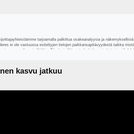
 sijoittajayhteisöämme tarjoamalla palkittua osakeanalyysia ja näkemyksellisiä
 Inderes ei ole vastuussa esitettyjen tietojen paikkansapitävyydestä taikka mist
lmansien osapuolien sisältöihin. Tämä sisältö on tarkoitettu vain tieto- ja viih
a eri julkisista lähteistä, joita Inderes pitää luotettavina. Inderesin pyrkimys o
vat esittäjiensä näkemyksiä.
inen kasvu jatkuu