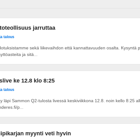
toteollisuus jarruttaa
ja talous
odotuksistamme sekä liikevaihdon että kannattavuuden osalta. Kysyntä py
ttöasteita ja sitä...
live ke 12.8 klo 8:25
ja talous
äy läpi Sammon Q2-tulosta livessä keskiviikkona 12.8. noin kello 8:25 al
deres.fi/p...
pikarjan myynti veti hyvin