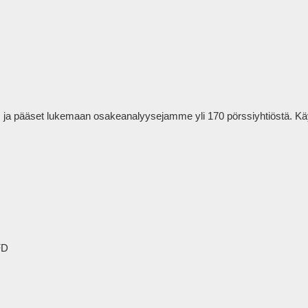
um ja pääset lukemaan osakeanalyysejamme yli 170 pörssiyhtiöstä. Käy
D
