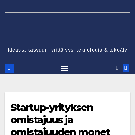
Skip
to
content
Ideasta kasvuun: yrittäjyys, teknologia & tekoäly
Startup-yrityksen
omistajuus ja
omistajuuden monet