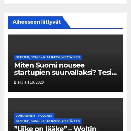
Aiheeseen liittyvät
STARTUP, SCALE-UP JA KASVUYRITTÄJYYS
Miten Suomi nousee
startupien suurvallaksi? Tesin
Piia Santavirta lataa kovat
HUHTI 16, 2026
luvut pöytään 🚀
JOHTAMINEN
PODCAST
STARTUP, SCALE-UP JA KASVUYRITTÄJYYS
”Liike on lääke” – Woltin