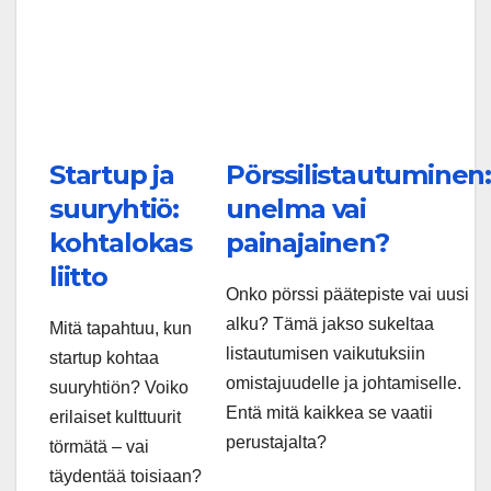
Startup ja
Pörssilistautuminen
suuryhtiö:
unelma vai
kohtalokas
painajainen?
liitto
Onko pörssi päätepiste vai uusi
alku? Tämä jakso sukeltaa
Mitä tapahtuu, kun
listautumisen vaikutuksiin
startup kohtaa
omistajuudelle ja johtamiselle.
suuryhtiön? Voiko
Entä mitä kaikkea se vaatii
erilaiset kulttuurit
perustajalta?
törmätä – vai
täydentää toisiaan?