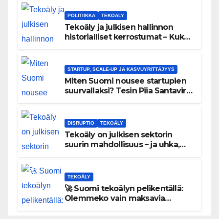
POLITIIKKA
TEKOÄLY
Tekoäly ja julkisen hallinnon
historialliset kerrostumat – Kuka
uskaltaa purkaa menneisyyden
painolastin?
STARTUP, SCALE-UP JA KASVUYRITTÄJYYS
Miten Suomi nousee startupien
suurvallaksi? Tesin Piia Santavirta
lataa kovat luvut pöytään 🚀
DISRUPTIO
TEKOÄLY
Tekoäly on julkisen sektorin
suurin mahdollisuus – ja uhka,
joka vaatii välittömiä tekoja
TEKOÄLY
🚀 Suomi tekoälyn pelikentällä:
Olemmeko vain maksavia
asiakkaita vai rakennammeko
tulevaisuuden gigatehtaan?