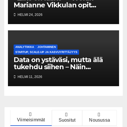
Marianne Vikkulan opit
kasvusta, palavereista ja
HELMI 24, 2026
ihmisiin investoimisesta
ANALYTIIKKA
JOHTAMINEN
STARTUP, SCALE-UP JA KASVUYRITTÄJYYS
Data on ystäväsi, mutta älä
tukehdu siihen – Näin
rakennat voittavan startupin
HELMI 11, 2026
mittariston
Viimeisimmät
Suositut
Nousussa