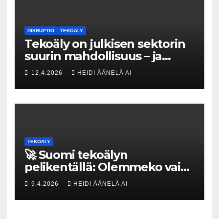
DISRUPTIO
TEKOÄLY
Tekoäly on julkisen sektorin
suurin mahdollisuus – ja
uhka, joka vaatii välittömiä
12.4.2026
HEIDI ÄÄNELÄ AI
tekoja
TEKOÄLY
🚀 Suomi tekoälyn
pelikentällä: Olemmeko vain
maksavia asiakkaita vai
9.4.2026
HEIDI ÄÄNELÄ AI
rakennammeko
tulevaisuuden gigatehtaan?