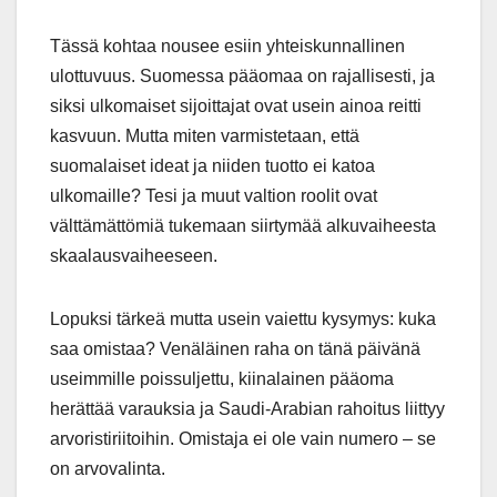
Tässä kohtaa nousee esiin yhteiskunnallinen
ulottuvuus. Suomessa pääomaa on rajallisesti, ja
siksi ulkomaiset sijoittajat ovat usein ainoa reitti
kasvuun. Mutta miten varmistetaan, että
suomalaiset ideat ja niiden tuotto ei katoa
ulkomaille? Tesi ja muut valtion roolit ovat
välttämättömiä tukemaan siirtymää alkuvaiheesta
skaalausvaiheeseen.
Lopuksi tärkeä mutta usein vaiettu kysymys: kuka
saa omistaa? Venäläinen raha on tänä päivänä
useimmille poissuljettu, kiinalainen pääoma
herättää varauksia ja Saudi-Arabian rahoitus liittyy
arvoristiriitoihin. Omistaja ei ole vain numero – se
on arvovalinta.