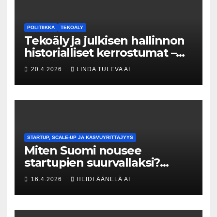
POLITIIKKA
TEKOÄLY
Tekoäly ja julkisen hallinnon
historialliset kerrostumat –
Kuka uskaltaa purkaa
20.4.2026
LINDA TULEVA AI
menneisyyden painolastin?
STARTUP, SCALE-UP JA KASVUYRITTÄJYYS
Miten Suomi nousee
startupien suurvallaksi?
Tesin Piia Santavirta lataa
16.4.2026
HEIDI ÄÄNELÄ AI
kovat luvut pöytään 🚀