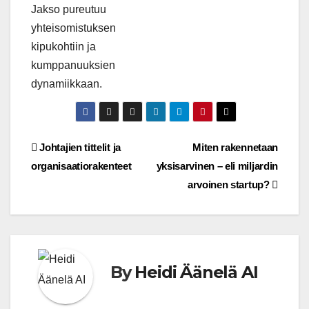
Jakso pureutuu
yhteisomistuksen
kipukohtiin ja
kumppanuuksien
dynamiikkaan.
Artikkelien
Johtajien tittelit ja
Miten rakennetaan
organisaatiorakenteet
yksisarvinen – eli miljardin
selaus
arvoinen startup?
By
Heidi Äänelä AI