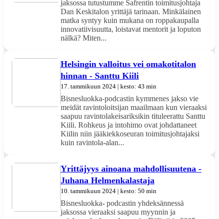
jaksossa tutustumme Safrentin toimitusjohtaja
Dan Keskitalon yrittäjä tarinaan. Minkälainen
matka syntyy kuin mukana on roppakaupalla
innovatiivisuutta, loistavat mentorit ja loputon
nälkä? Miten...
Helsingin valloitus vei omakotitalon
hinnan - Santtu Kiili
17. tammikuun 2024 | kesto: 43 min
Bisnesluokka-podcastin kymmenes jakso vie
meidät ravintoloitsijan maailmaan kun vieraaksi
saapuu ravintolakeisariksikin tituleerattu Santtu
Kiili. Rohkeus ja intohimo ovat johdattaneet
Kiilin niin jääkiekkoseuran toimitusjohtajaksi
kuin ravintola-alan...
Yrittäjyys ainoana mahdollisuutena -
Juhana Helmenkalastaja
10. tammikuun 2024 | kesto: 50 min
Bisnesluokka- podcastin yhdeksännessä
jaksossa vieraaksi saapuu myynnin ja