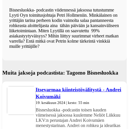
Bisnesluokka- podcastin viidennessä jaksossa tutustumme
Lyyti Oyn toimitusjohtaja Petri Hollmeniin. Minkälainen on
yrittäjän tarina perheen kodin vaimolta salaa pantanneesta
rohkeasta aloittelijasta aina tähän päivään ja kansainväliseen
liiketoimintaan. Miten Lyytillä on saavutettu 99%
asiakastyytyväisyys? Mihin liittyy suurimmat virheet matkan
varrella? Entä mitkä ovat Petrin kolme tärkeintä vinkkiä
muille yrittäjille?
Muita jaksoja podcastista: Tagomo Bisnesluokka
Itsevarmaa kiinteistövälitystä - Andrei
Koivumäki
19. kesäkuun 2024 | kesto: 55 min
Bisnesluokka -podcastin toisen kauden
viimeisessä jaksossa kuulemme Neliöt Liikkuu
LKV:n perustajan Andrei Koivumäen
menestystarinan. Andrei on rohkea ja idearikas