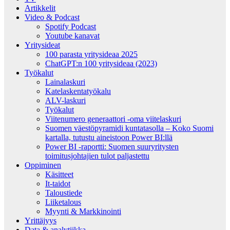
Artikkelit
Video & Podcast
Spotify Podcast
Youtube kanavat
Yritysideat
100 parasta yritysideaa 2025
ChatGPT:n 100 yritysideaa (2023)
Työkalut
Lainalaskuri
Katelaskentatyökalu
ALV-laskuri
Työkalut
Viitenumero generaattori -oma viitelaskuri
Suomen väestöpyramidi kuntatasolla – Koko Suomi
kartalla, tutustu aineistoon Power BI:llä
Power BI -raportti: Suomen suuryritysten
toimitusjohtajien tulot paljastettu
Oppiminen
Käsitteet
It-taidot
Taloustiede
Liiketalous
Myynti & Markkinointi
Yrittäjyys
Data & analytiikka