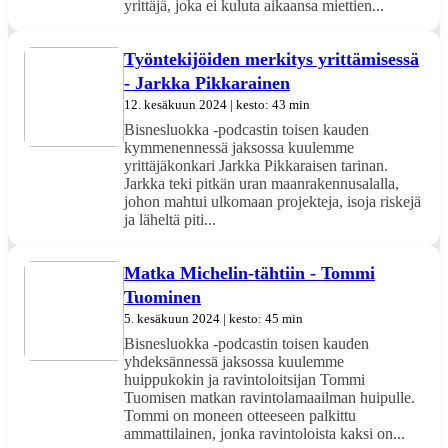
yrittäjä, joka ei kuluta aikaansa miettien...
Työntekijöiden merkitys yrittämisessä
- Jarkka Pikkarainen
12. kesäkuun 2024 | kesto: 43 min
Bisnesluokka -podcastin toisen kauden
kymmenennessä jaksossa kuulemme
yrittäjäkonkari Jarkka Pikkaraisen tarinan.
Jarkka teki pitkän uran maanrakennusalalla,
johon mahtui ulkomaan projekteja, isoja riskejä
ja läheltä piti...
Matka Michelin-tähtiin - Tommi
Tuominen
5. kesäkuun 2024 | kesto: 45 min
Bisnesluokka -podcastin toisen kauden
yhdeksännessä jaksossa kuulemme
huippukokin ja ravintoloitsijan Tommi
Tuomisen matkan ravintolamaailman huipulle.
Tommi on moneen otteeseen palkittu
ammattilainen, jonka ravintoloista kaksi on...