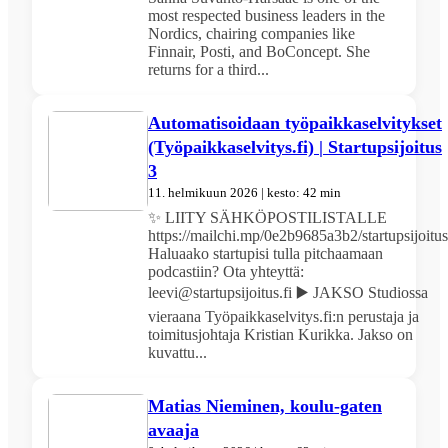
most respected business leaders in the
Nordics, chairing companies like
Finnair, Posti, and BoConcept. She
returns for a third...
Automatisoidaan työpaikkaselvitykset
(Työpaikkaselvitys.fi) | Startupsijoitus
3
11. helmikuun 2026 | kesto: 42 min
✨ LIITY SÄHKÖPOSTILISTALLE
https://mailchi.mp/0e2b9685a3b2/startupsijoitus
Haluaako startupisi tulla pitchaamaan
podcastiin? Ota yhteyttä:
leevi@startupsijoitus.fi ▶️ JAKSO Studiossa
vieraana Työpaikkaselvitys.fi:n perustaja ja
toimitusjohtaja Kristian Kurikka. Jakso on
kuvattu...
Matias Nieminen, koulu-gaten
avaaja