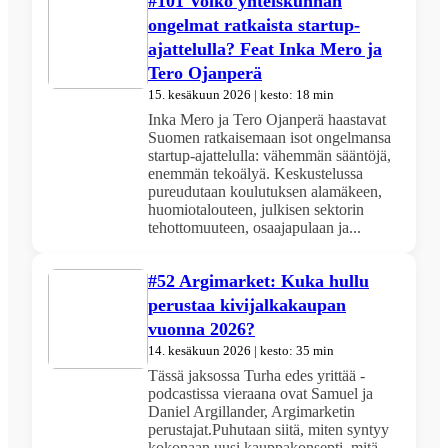
#101 Voiko yhteiskunnan
ongelmat ratkaista startup-
ajattelulla? Feat Inka Mero ja
Tero Ojanperä
15. kesäkuun 2026 | kesto: 18 min
Inka Mero ja Tero Ojanperä haastavat
Suomen ratkaisemaan isot ongelmansa
startup-ajattelulla: vähemmän sääntöjä,
enemmän tekoälyä. Keskustelussa
pureudutaan koulutuksen alamäkeen,
huomiotalouteen, julkisen sektorin
tehottomuuteen, osaajapulaan ja...
#52 Argimarket: Kuka hullu
perustaa kivijalkakaupan
vuonna 2026?
14. kesäkuun 2026 | kesto: 35 min
Tässä jaksossa Turha edes yrittää -
podcastissa vieraana ovat Samuel ja
Daniel Argillander, Argimarketin
perustajat.Puhutaan siitä, miten syntyy
kokonaan uusi kauppakonsepti, mitä