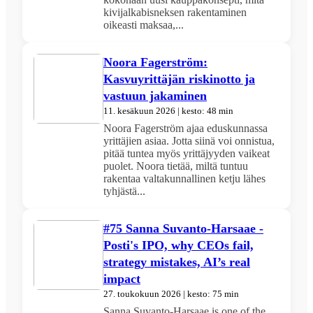
kivijalkabisneksen rakentaminen
oikeasti maksaa,...
Noora Fagerström:
Kasvuyrittäjän riskinotto ja
vastuun jakaminen
11. kesäkuun 2026 | kesto: 48 min
Noora Fagerström ajaa eduskunnassa
yrittäjien asiaa. Jotta siinä voi onnistua,
pitää tuntea myös yrittäjyyden vaikeat
puolet. Noora tietää, miltä tuntuu
rakentaa valtakunnallinen ketju lähes
tyhjästä...
#75 Sanna Suvanto-Harsaae -
Posti's IPO, why CEOs fail,
strategy mistakes, AI’s real
impact
27. toukokuun 2026 | kesto: 75 min
Sanna Suvanto-Harsaae is one of the