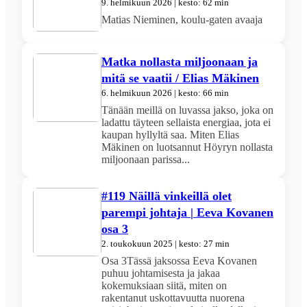
9. helmikuun 2026 | kesto: 62 min
Matias Nieminen, koulu-gaten avaaja
Matka nollasta miljoonaan ja
mitä se vaatii / Elias Mäkinen
6. helmikuun 2026 | kesto: 66 min
Tänään meillä on luvassa jakso, joka on
ladattu täyteen sellaista energiaa, jota ei
kaupan hyllyltä saa. Miten Elias
Mäkinen on luotsannut Höyryn nollasta
miljoonaan parissa...
#119 Näillä vinkeillä olet
parempi johtaja | Eeva Kovanen
osa 3
2. toukokuun 2025 | kesto: 27 min
Osa 3Tässä jaksossa Eeva Kovanen
puhuu johtamisesta ja jakaa
kokemuksiaan siitä, miten on
rakentanut uskottavuutta nuorena