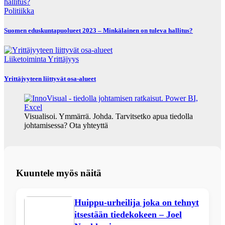
Politiikka
Suomen eduskuntapuolueet 2023 – Minkälainen on tuleva hallitus?
Liiketoiminta
Yrittäjyys
Yrittäjyyteen liittyvät osa-alueet
Visualisoi. Ymmärrä. Johda. Tarvitsetko apua tiedolla
johtamisessa? Ota yhteyttä
Kuuntele myös näitä
Huippu-urheilija joka on tehnyt
itsestään tiedekokeen – Joel