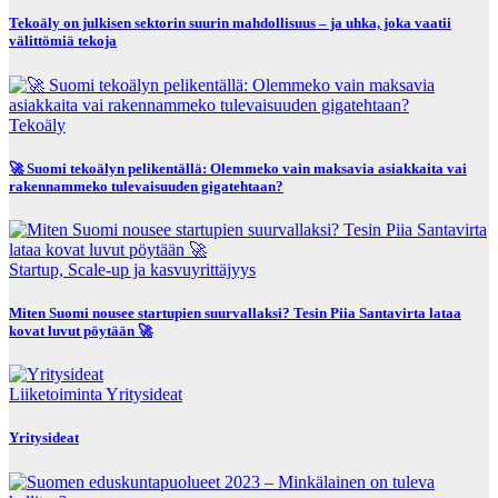
Tekoäly on julkisen sektorin suurin mahdollisuus – ja uhka, joka vaatii
välittömiä tekoja
Tekoäly
🚀 Suomi tekoälyn pelikentällä: Olemmeko vain maksavia asiakkaita vai
rakennammeko tulevaisuuden gigatehtaan?
Startup, Scale-up ja kasvuyrittäjyys
Miten Suomi nousee startupien suurvallaksi? Tesin Piia Santavirta lataa
kovat luvut pöytään 🚀
Liiketoiminta
Yritysideat
Yritysideat