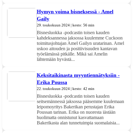
Hymyn voima bisneksessä - Amel
Gaily
29. toukokuun 2024 | kesto: 56 min
Bisnesluokka -podcastin toisen kauden
kahdeksannessa jaksossa kuulemme Cuckoon
toimitusjohtajan Amel Gailyn uratarinan. Amel
uskoo aitouden ja positiivisuuden kantavan
työelämässä pitkälle. Mikä sai Amelin
lähtemään hyvästä...
Keksitaikinasta myyntiennätyksiin -
Erika Poussa
22. toukokuun 2024 | kesto: 42 min
Bisnesluokka -podcastin toisen kauden
seitsemännessä jaksossa pääsemme kuulemaan
leipomoyritys Bakerikan perustajan Erika
Poussan tarinan. Erika on nuoresta iästään
huolimatta onnistunut kasvattamaan
Bakerikasta alan tunnetuimpia suomalaisia...