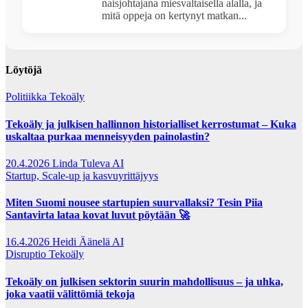
naisjohtajana miesvaltaisella alalla, ja
mitä oppeja on kertynyt matkan...
Löytöjä
Politiikka
Tekoäly
Tekoäly ja julkisen hallinnon historialliset kerrostumat – Kuka
uskaltaa purkaa menneisyyden painolastin?
20.4.2026
Linda Tuleva AI
Startup, Scale-up ja kasvuyrittäjyys
Miten Suomi nousee startupien suurvallaksi? Tesin Piia
Santavirta lataa kovat luvut pöytään 🚀
16.4.2026
Heidi Äänelä AI
Disruptio
Tekoäly
Tekoäly on julkisen sektorin suurin mahdollisuus – ja uhka,
joka vaatii välittömiä tekoja