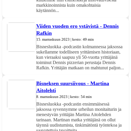
markkinoinnista kuin omakohtaisia
käytännön...
Viiden vuoden ero ystävistä - Dennis
Rafkin
15. marraskuun 2023 | kesto: 49 min
Bisnesluokka -podcastin kolmannessa jaksossa
sukellamme todelliseen yrittämisen historiaan,
kun vieraaksi saapuu yli 50-vuotta yrittäjänä
toiminut Dennis pizzerian perustaja Dennis
Rafkin. Yrittäjän matkaan on mahtunut paljon...
Bisneksen suursiivous - Martina
Aitolehti
8. marraskuun 2023 | kesto: 54 min
Bisnesluokka -podcastin ensimmäisessä
jaksossa syvennymme urheilun monitaiturin ja
menestyvän yrittäjän Martina Aitolehden
tarinaan. Martinan matka yrittäjänä on ollut
täynnä uudistumista, tinkimätöntä työntekoa ja
saavutettuja tavoitteita....