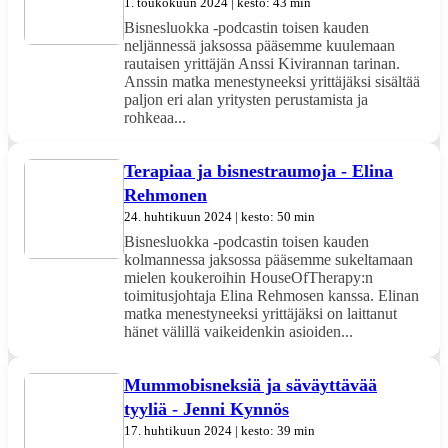
1. toukokuun 2024 | kesto: 43 min
Bisnesluokka -podcastin toisen kauden
neljännessä jaksossa pääsemme kuulemaan
rautaisen yrittäjän Anssi Kivirannan tarinan.
Anssin matka menestyneeksi yrittäjäksi sisältää
paljon eri alan yritysten perustamista ja
rohkeaa...
Terapiaa ja bisnestraumoja - Elina
Rehmonen
24. huhtikuun 2024 | kesto: 50 min
Bisnesluokka -podcastin toisen kauden
kolmannessa jaksossa pääsemme sukeltamaan
mielen koukeroihin HouseOfTherapy:n
toimitusjohtaja Elina Rehmosen kanssa. Elinan
matka menestyneeksi yrittäjäksi on laittanut
hänet välillä vaikeidenkin asioiden...
Mummobisneksiä ja säväyttävää
tyyliä - Jenni Kynnös
17. huhtikuun 2024 | kesto: 39 min