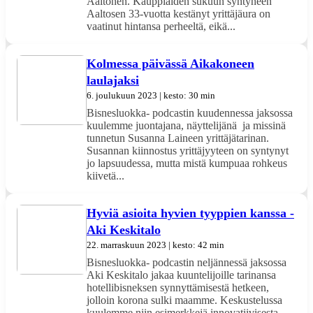
Aaltonen. Kauppiaiden sukuun syntyneen
Aaltosen 33-vuotta kestänyt yrittäjäura on
vaatinut hintansa perheeltä, eikä...
Kolmessa päivässä Aikakoneen
laulajaksi
6. joulukuun 2023 | kesto: 30 min
Bisnesluokka- podcastin kuudennessa jaksossa
kuulemme juontajana, näyttelijänä ja missinä
tunnetun Susanna Laineen yrittäjätarinan.
Susannan kiinnostus yrittäjyyteen on syntynyt
jo lapsuudessa, mutta mistä kumpuaa rohkeus
kiivetä...
Hyviä asioita hyvien tyyppien kanssa -
Aki Keskitalo
22. marraskuun 2023 | kesto: 42 min
Bisnesluokka- podcastin neljännessä jaksossa
Aki Keskitalo jakaa kuuntelijoille tarinansa
hotellibisneksen synnyttämisestä hetkeen,
jolloin korona sulki maamme. Keskustelussa
kuulemme niin esimerkkejä innovatiivisesta