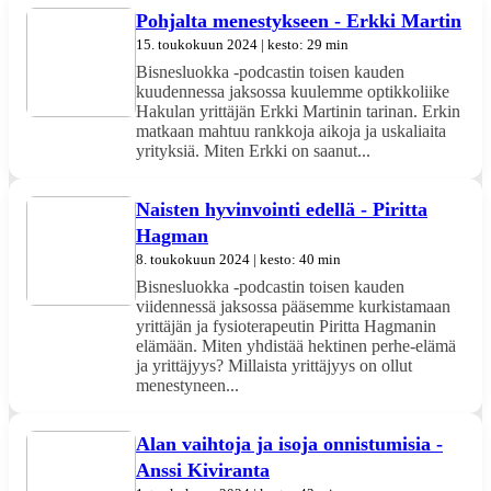
Pohjalta menestykseen - Erkki Martin
15. toukokuun 2024 | kesto: 29 min
Bisnesluokka -podcastin toisen kauden
kuudennessa jaksossa kuulemme optikkoliike
Hakulan yrittäjän Erkki Martinin tarinan. Erkin
matkaan mahtuu rankkoja aikoja ja uskaliaita
yrityksiä. Miten Erkki on saanut...
Naisten hyvinvointi edellä - Piritta
Hagman
8. toukokuun 2024 | kesto: 40 min
Bisnesluokka -podcastin toisen kauden
viidennessä jaksossa pääsemme kurkistamaan
yrittäjän ja fysioterapeutin Piritta Hagmanin
elämään. Miten yhdistää hektinen perhe-elämä
ja yrittäjyys? Millaista yrittäjyys on ollut
menestyneen...
Alan vaihtoja ja isoja onnistumisia -
Anssi Kiviranta