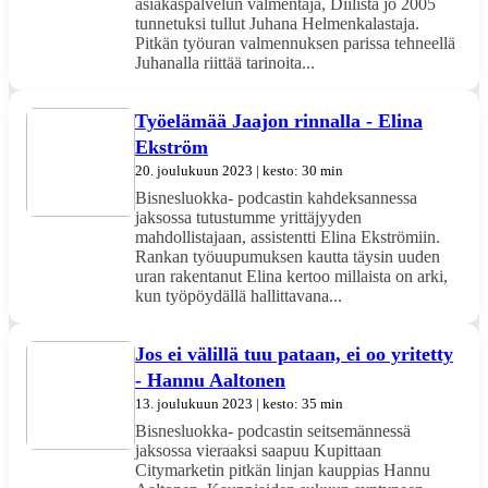
asiakaspalvelun valmentaja, Diilistä jo 2005
tunnetuksi tullut Juhana Helmenkalastaja.
Pitkän työuran valmennuksen parissa tehneellä
Juhanalla riittää tarinoita...
Työelämää Jaajon rinnalla - Elina
Ekström
20. joulukuun 2023 | kesto: 30 min
Bisnesluokka- podcastin kahdeksannessa
jaksossa tutustumme yrittäjyyden
mahdollistajaan, assistentti Elina Ekströmiin.
Rankan työuupumuksen kautta täysin uuden
uran rakentanut Elina kertoo millaista on arki,
kun työpöydällä hallittavana...
Jos ei välillä tuu pataan, ei oo yritetty
- Hannu Aaltonen
13. joulukuun 2023 | kesto: 35 min
Bisnesluokka- podcastin seitsemännessä
jaksossa vieraaksi saapuu Kupittaan
Citymarketin pitkän linjan kauppias Hannu