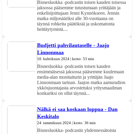
Bisnesluokka -podcastin toisen kauden toisessa
jaksossa pääsemme tutustumaan yrittäjään ja
enkelisijoittajaan Jenni Kynnökseen. Jennin
matka miljonääriksi alle 30-vuotiaana on
täynnä rohkeita päätöksiä ja uskomatonta
heittäytymistä....
Budjetti pahvilautaselle - Jaajo
Linnonmaa
10. huhtikuun 2024 | kesto: 53 min
Bisnesluokka -podcastin toisen kauden
ensimmäisessä jaksossa pääsemme kuulemaan
media-alan monitaiturin ja yrittäjän Jaajo
Linnonmaan tarinan. Jaajon matka aamuradion
ykkösjuontajasta arvostetuksi yritysmaailman
konkariksi on ollut täynnä...
Nälkä ei saa koskaan loppua - Dan
Keskitalo
24. tammikuun 2024 | kesto: 36 min
Bisnesluokka- podcastin yhdennessätoista