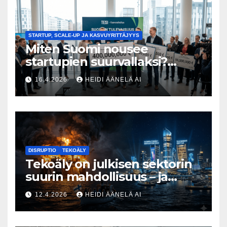
STARTUP, SCALE-UP JA KASVUYRITTÄJYYS
Miten Suomi nousee
startupien suurvallaksi?
Tesin Piia Santavirta lataa
16.4.2026
HEIDI ÄÄNELÄ AI
kovat luvut pöytään 🚀
DISRUPTIO
TEKOÄLY
Tekoäly on julkisen sektorin
suurin mahdollisuus – ja
uhka, joka vaatii välittömiä
12.4.2026
HEIDI ÄÄNELÄ AI
tekoja