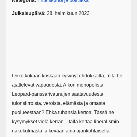
Kategoria:
Yhteiskunta ja politiikka
Julkaisupäivä:
28. helmikuun 2023
Onko kukaan koskaan kysynyt ehdokkailta, mitä he
ajattelevat vapaudesta, Alkon monopolista,
Leopard-panssarivaunujen saatavuudesta,
tulonsiirroista, veroista, elämästä ja omasta
puolueestaan? Ehkä tuhansia kertoa. Tässä ne
kysymykset vielä kerran – tällä kertaa liberalismin
näkökulmasta ja kevään aina ajankohtaisella