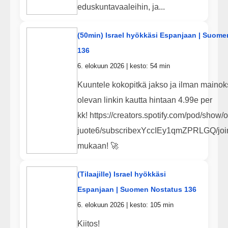
eduskuntavaaleihin, ja...
(50min) Israel hyökkäsi Espanjaan | Suome
136
6. elokuun 2026 | kesto: 54 min
Kuuntele kokopitkä jakso ja ilman mainoks
olevan linkin kautta hintaan 4.99e per
kk! https://creators.spotify.com/pod/show/o
juote6/subscribexYccIEy1qmZPRLGQ/join
mukaan! 🚀
(Tilaajille) Israel hyökkäsi
Espanjaan | Suomen Nostatus 136
6. elokuun 2026 | kesto: 105 min
Kiitos!