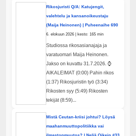
Rikosjuristi Q/A: Katujengit,
valehtelu ja kansanoikeustaju
(Maija Heinonen) | Puheenaihe 690
6. elokuun 2026 | kesto: 165 min
Studiossa rikosasianajaja ja
varatuomari Maija Heinonen.
Jakso on kuvattu 31.7.2026. ⌚
AIKALEIMAT (0:00) Pahin rikos
(1:37) Rikosjuristin työ (3:34)
Rikosten syy (5:49) Rikosten
tekijät (8:59)...
Mistä Ceutan-kriisi johtui? Löysä
maahanmuuttopolitiikka vai
ilmastonmuutos? | Neljä Oikein #33