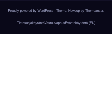
Proudly powered by WordPress
|
Theme: Newsup by
Themeansar
.
Tietosuojakäytäntö
Vastuuvapaus
Evästekäytäntö (EU)