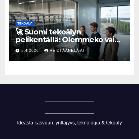
TEKOÄLY
🚀 Suomi tekoälyn
pelikentällä: Olemmeko vain
maksavia asiakkaita vai
9.4.2026
HEIDI ÄÄNELÄ AI
rakennammeko
tulevaisuuden gigatehtaan?
Ideasta kasvuun: yrittäjyys, teknologia & tekoäly