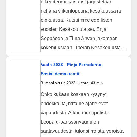
oikeudenmukaisuus” järjestetään
neljänä viikonloppuna kesäkuussa ja
elokuussa. Kutsuimme edellisten
vuosien Kesäkoululaiset, Enja
Seppäsen ja Tiina Ahvan jakamaan
kokemuksiaan Liberan Kesäkoulusta....
Vaalit 2023 - Pinja Perholehto,
Sosialidemokraatit
3. maaliskuun 2023 | kesto: 43 min
Onko kukaan koskaan kysynyt
ehdokkailta, mitä he ajattelevat
vapaudesta, Alkon monopolista,
Leopard-panssarivaunujen
saatavuudesta, tulonsiirroista, veroista,