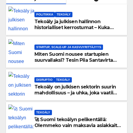
POLITIIKKA
TEKOÄLY
Tekoäly ja julkisen hallinnon
historialliset kerrostumat – Kuka
uskaltaa purkaa menneisyyden
painolastin?
STARTUP, SCALE-UP JA KASVUYRITTÄJYYS
Miten Suomi nousee startupien
suurvallaksi? Tesin Piia Santavirta
lataa kovat luvut pöytään 🚀
DISRUPTIO
TEKOÄLY
Tekoäly on julkisen sektorin suurin
mahdollisuus – ja uhka, joka vaatii
välittömiä tekoja
TEKOÄLY
🚀 Suomi tekoälyn pelikentällä:
Olemmeko vain maksavia asiakkaita
vai rakennammeko tulevaisuuden