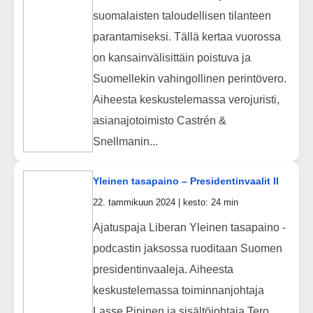
suomalaisten taloudellisen tilanteen
parantamiseksi. Tällä kertaa vuorossa
on kansainvälisittäin poistuva ja
Suomellekin vahingollinen perintövero.
Aiheesta keskustelemassa verojuristi,
asianajotoimisto Castrén &
Snellmanin...
Yleinen tasapaino – Presidentinvaalit II
22. tammikuun 2024 | kesto: 24 min
Ajatuspaja Liberan Yleinen tasapaino -
podcastin jaksossa ruoditaan Suomen
presidentinvaaleja. Aiheesta
keskustelemassa toiminnanjohtaja
Lasse Pipinen ja sisältöjohtaja Tero