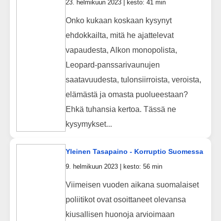
23. helmikuun 2023 | kesto: 41 min
Onko kukaan koskaan kysynyt
ehdokkailta, mitä he ajattelevat
vapaudesta, Alkon monopolista,
Leopard-panssarivaunujen
saatavuudesta, tulonsiirroista, veroista,
elämästä ja omasta puolueestaan?
Ehkä tuhansia kertoa. Tässä ne
kysymykset...
Yleinen Tasapaino - Korruptio Suomessa
9. helmikuun 2023 | kesto: 56 min
Viimeisen vuoden aikana suomalaiset
poliitikot ovat osoittaneet olevansa
kiusallisen huonoja arvioimaan