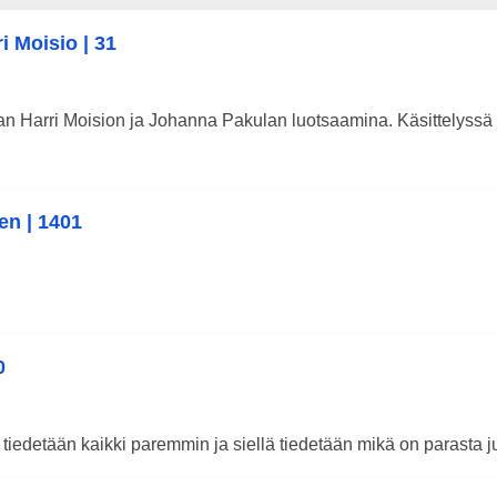
i Moisio | 31
n Harri Moision ja Johanna Pakulan luotsaamina. Käsittelyss
en | 1401
0
tiedetään kaikki paremmin ja siellä tiedetään mikä on parasta ju