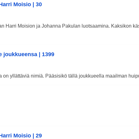
arri Moisio | 30
n Harri Moision ja Johanna Pakulan luotsaamina. Kaksikon käs
ee joukkueensa | 1399
on yllättäviä nimiä. Pääsisikö tällä joukkueella maailman huip
arri Moisio | 29