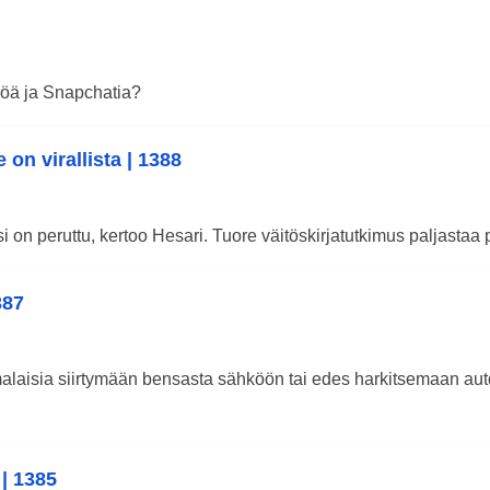
hköä ja Snapchatia?
on virallista | 1388
n peruttu, kertoo Hesari. Tuore väitöskirjatutkimus paljastaa pyöräi
387
aisia siirtymään bensasta sähköön tai edes harkitsemaan auton
| 1385