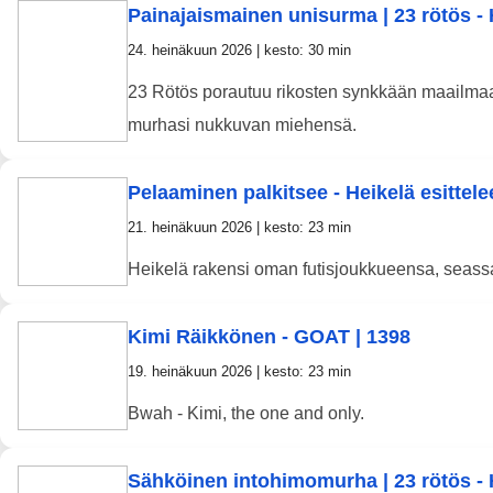
Painajaismainen unisurma | 23 rötös - H
24. heinäkuun 2026 | kesto: 30 min
23 Rötös porautuu rikosten synkkään maailmaa
murhasi nukkuvan miehensä.
Pelaaminen palkitsee - Heikelä esittel
21. heinäkuun 2026 | kesto: 23 min
Heikelä rakensi oman futisjoukkueensa, seassa 
Kimi Räikkönen - GOAT | 1398
19. heinäkuun 2026 | kesto: 23 min
Bwah - Kimi, the one and only.
Sähköinen intohimomurha | 23 rötös - H