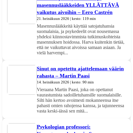
masennuslääkkeiden YLLÄTTÄVÄ
vaikutus aivoihin – Eero Castrén
21. heinäkuun 2026 | kesto: 119 min
Masennuslääkkeitä käyttää satojatuhansia
suomalaisia, ja psykedeelit ovat nousemassa
yhdeksi kiinnostavimmista tutkimuskohteista
masennuksen hoidossa. Harva kuitenkin tietää,
että ne vaikuttavat aivoissa samaan asiaan. Ja
vielä harvempi...
Sinut on opetettu ajattelemaan väärin
rahasta – Martin Paasi
14. heinäkuun 2026 | kesto: 90 min
Vieraana Martin Paasi, joka on opettanut
vaurastumista sadoilletuhansille suomalaisille.
Silti hän kertoo avoimesti mokanneensa itse
pahasti omien rahojensa kanssa, ja tajunneensa
vasta keski-iässä sen mitä...
Psykologian professori: