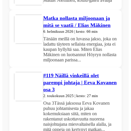
Matias Nieminen, koulu-gaten avaaja
Matka nollasta miljoonaan ja
mitä se vaatii / Elias Mäkinen
6. helmikuun 2026 | kesto: 66 min
Tänään meillä on luvassa jakso, joka on
ladattu täyteen sellaista energiaa, jota ei
kaupan hyllyltä saa. Miten Elias
Mäkinen on luotsannut Höyryn nollasta
miljoonaan parissa...
#119 Näillä vinkeillä olet
parempi johtaja | Eeva Kovanen
osa 3
2. toukokuun 2025 | kesto: 27 min
Osa 3Tässä jaksossa Eeva Kovanen
puhuu johtamisesta ja jakaa
kokemuksiaan siitä, miten on
rakentanut uskottavuutta nuorena
naisjohtajana miesvaltaisella alalla, ja
mitä oppeja on kertynyt matkan...