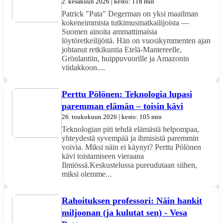
2. kesäkuun 2026 | kesto: 118 min
Patrick "Pata" Degerman on yksi maailman
kokeneimmista tutkimusmatkailijoista —
Suomen ainoita ammattimaisia
löytöretkeilijöitä. Hän on vuosikymmenten ajan
johtanut retkikuntia Etelä-Mantereelle,
Grönlantiin, huippuvuorille ja Amazonin
viidakkoon....
Perttu Pölönen: Teknologia lupasi
paremman elämän – toisin kävi
26. toukokuun 2026 | kesto: 105 min
Teknologian piti tehdä elämästä helpompaa,
yhteydestä syvempää ja ihmisistä paremmin
voivia. Miksi näin ei käynyt? Perttu Pölönen
kävi toistamiseen vieraana
Ilmiössä.Keskustelussa pureudutaan siihen,
miksi olemme...
Rahoituksen professori: Näin hankit
miljoonan (ja kulutat sen) - Vesa