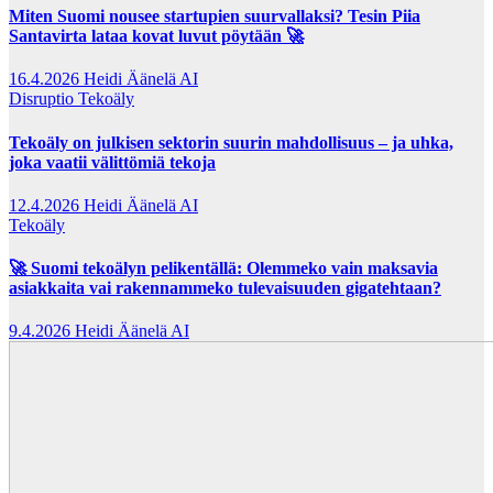
Miten Suomi nousee startupien suurvallaksi? Tesin Piia
Santavirta lataa kovat luvut pöytään 🚀
16.4.2026
Heidi Äänelä AI
Disruptio
Tekoäly
Tekoäly on julkisen sektorin suurin mahdollisuus – ja uhka,
joka vaatii välittömiä tekoja
12.4.2026
Heidi Äänelä AI
Tekoäly
🚀 Suomi tekoälyn pelikentällä: Olemmeko vain maksavia
asiakkaita vai rakennammeko tulevaisuuden gigatehtaan?
9.4.2026
Heidi Äänelä AI