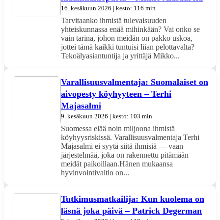
16. kesäkuun 2026 | kesto: 116 min
Tarvitaanko ihmistä tulevaisuuden
yhteiskunnassa enää mihinkään? Vai onko se
vain tarina, johon meidän on pakko uskoa,
jottei tämä kaikki tuntuisi liian pelottavalta?
Tekoälyasiantuntija ja yrittäjä Mikko...
Varallisuusvalmentaja: Suomalaiset on
aivopesty köyhyyteen – Terhi
Majasalmi
9. kesäkuun 2026 | kesto: 103 min
Suomessa elää noin miljoona ihmistä
köyhyysriskissä. Varallisuusvalmentaja Terhi
Majasalmi ei syytä siitä ihmisiä — vaan
järjestelmää, joka on rakennettu pitämään
meidät paikoillaan.Hänen mukaansa
hyvinvointivaltio on...
Tutkimusmatkailija: Kun kuolema on
läsnä joka päivä – Patrick Degerman