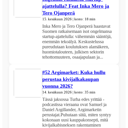
ajattelulla? Feat Inka Mero ja
Tero Ojanperä
15. kesäkuun 2026 | kesto: 18 min
Inka Mero ja Tero Ojanperä haastavat
Suomen ratkaisemaan isot ongelmansa
startup-ajattelulla: vähemmän sääntöjä,
enemmän tekoälyä. Keskustelussa
pureudutaan koulutuksen alamäkeen,
huomiotalouteen, julkisen sektorin
tehottomuuteen, osaajapulaan ja...
#52 Argimarket: Kuka hullu
perustaa kivijalkakaupan
vuonna 2026?
14. kesäkuun 2026 | kesto: 35 min
Tässä jaksossa Turha edes yrittää -
podcastissa vieraana ovat Samuel ja
Daniel Argillander, Argimarketin
perustajat.Puhutaan siitä, miten syntyy
kokonaan uusi kauppakonsepti, mitä
kivijalkabisneksen rakentaminen