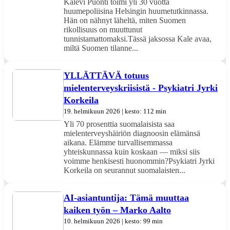
Kalevi Puonti toimi yli 30 vuotta
huumepoliisina Helsingin huumetutkinnassa.
Hän on nähnyt läheltä, miten Suomen
rikollisuus on muuttunut
tunnistamattomaksi.Tässä jaksossa Kale avaa,
miltä Suomen tilanne...
YLLÄTTÄVÄ totuus
mielenterveyskriisistä - Psykiatri Jyrki
Korkeila
19. helmikuun 2026 | kesto: 112 min
Yli 70 prosenttia suomalaisista saa
mielenterveyshäiriön diagnoosin elämänsä
aikana. Elämme turvallisemmassa
yhteiskunnassa kuin koskaan — miksi siis
voimme henkisesti huonommin?Psykiatri Jyrki
Korkeila on seurannut suomalaisten...
AI-asiantuntija: Tämä muuttaa
kaiken työn – Marko Aalto
10. helmikuun 2026 | kesto: 99 min