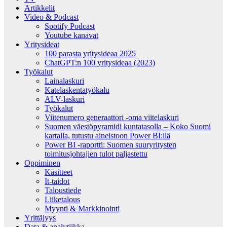
Artikkelit
Video & Podcast
Spotify Podcast
Youtube kanavat
Yritysideat
100 parasta yritysideaa 2025
ChatGPT:n 100 yritysideaa (2023)
Työkalut
Lainalaskuri
Katelaskentatyökalu
ALV-laskuri
Työkalut
Viitenumero generaattori -oma viitelaskuri
Suomen väestöpyramidi kuntatasolla – Koko Suomi
kartalla, tutustu aineistoon Power BI:llä
Power BI -raportti: Suomen suuryritysten
toimitusjohtajien tulot paljastettu
Oppiminen
Käsitteet
It-taidot
Taloustiede
Liiketalous
Myynti & Markkinointi
Yrittäjyys
Data & analytiikka