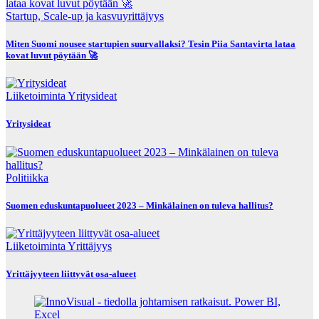
Startup, Scale-up ja kasvuyrittäjyys
Miten Suomi nousee startupien suurvallaksi? Tesin Piia Santavirta lataa
kovat luvut pöytään 🚀
Liiketoiminta
Yritysideat
Yritysideat
Politiikka
Suomen eduskuntapuolueet 2023 – Minkälainen on tuleva hallitus?
Liiketoiminta
Yrittäjyys
Yrittäjyyteen liittyvät osa-alueet