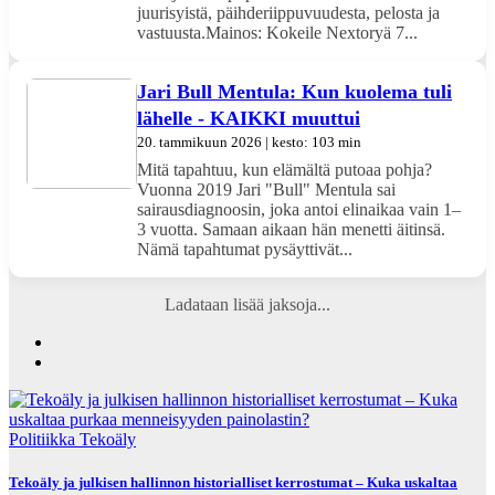
juurisyistä, päihderiippuvuudesta, pelosta ja
vastuusta.Mainos: Kokeile Nextoryä 7...
Jari Bull Mentula: Kun kuolema tuli
lähelle - KAIKKI muuttui
20. tammikuun 2026 | kesto: 103 min
Mitä tapahtuu, kun elämältä putoaa pohja?
Vuonna 2019 Jari "Bull" Mentula sai
sairausdiagnoosin, joka antoi elinaikaa vain 1–
3 vuotta. Samaan aikaan hän menetti äitinsä.
Nämä tapahtumat pysäyttivät...
Ladataan lisää jaksoja...
Politiikka
Tekoäly
Tekoäly ja julkisen hallinnon historialliset kerrostumat – Kuka uskaltaa