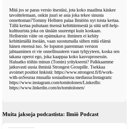
Mitä jos se paras versio itsestäsi, jota koko maailma käskee
tavoittelemaan, onkin juuri se asia joka tekee sinusta
onnettoman?Tommy Hellsten palaa Ilmiöön nyt toista kertaa.
Tällä kertaa puhutaan itsensä kehittämisestä ja siitä self-help-
kulttuurista joka on tänään suurempi kuin koskaan.
Hellstenin väite on epämukava: ihminen ei kehity
kehittämällä itseään, vaan suostumalla siihen mitä elämä
hänen eteensä tuo. Se loputon paremman version
jahtaaminen ei vie onnellisuuteen vaan tyhjyyteen, koska sen
takana operoi ego, joka kaappaa koko kasvuprosessin.
Haluatko töihin minun (Tomin) yritykseeni? Palkkaamme
jatkuvasti uusia ihmisiä Strongest Groupille. Tsekkaa
avoimet positiot linkistä: https://www.strongest.fi/fi/work-
with-usSeuraa muualla sosiaalisessa mediassa:Instagram:
https://www.instagram.com/tomitolonen/LinkedIn:
https://www.linkedin.com/in/tomitolonen/
Muita jaksoja podcastista: Ilmiö Podcast