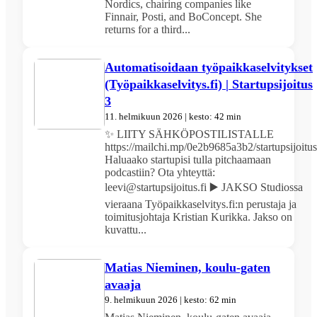
Nordics, chairing companies like
Finnair, Posti, and BoConcept. She
returns for a third...
Automatisoidaan työpaikkaselvitykset
(Työpaikkaselvitys.fi) | Startupsijoitus
3
11. helmikuun 2026 | kesto: 42 min
✨ LIITY SÄHKÖPOSTILISTALLE
https://mailchi.mp/0e2b9685a3b2/startupsijoitus
Haluaako startupisi tulla pitchaamaan
podcastiin? Ota yhteyttä:
leevi@startupsijoitus.fi ▶️ JAKSO Studiossa
vieraana Työpaikkaselvitys.fi:n perustaja ja
toimitusjohtaja Kristian Kurikka. Jakso on
kuvattu...
Matias Nieminen, koulu-gaten
avaaja
9. helmikuun 2026 | kesto: 62 min