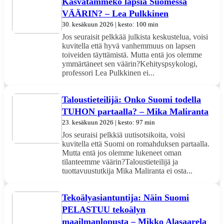
Kasvatammeko lapsia Suomessa
VÄÄRIN? – Lea Pulkkinen
30. kesäkuun 2026 | kesto: 100 min
Jos seuraisit pelkkää julkista keskustelua, voisi
kuvitella että hyvä vanhemmuus on lapsen
toiveiden täyttämistä. Mutta entä jos olemme
ymmärtäneet sen väärin?Kehityspsykologi,
professori Lea Pulkkinen ei...
Taloustieteilijä: Onko Suomi todella
TUHON partaalla? – Mika Maliranta
23. kesäkuun 2026 | kesto: 97 min
Jos seuraisi pelkkiä uutisotsikoita, voisi
kuvitella että Suomi on romahduksen partaalla.
Mutta entä jos olemme lukeneet oman
tilanteemme väärin?Taloustieteilijä ja
tuottavuustutkija Mika Maliranta ei osta...
Tekoälyasiantuntija: Näin Suomi
PELASTUU tekoälyn
maailmanlopusta – Mikko Alasaarela