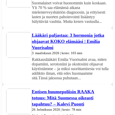
Suomalaiset voivat huonommin kuin koskaan.
Yli 70 % saa elämänsä aikana
mielenterveyshäiriön diagnoosin, ja erityisesti
lasten ja nuorten pahoinvointi lisääntyy
hälyttävää vauhtia. Mutta kenen vastuulla...
Lääkäri paljastaa: 3 hormonia jotka
ohjaavat KOKO elämääsi | Emilia
Vuorisalmi
3. maaliskuun 2026 | kesto: 103 min
Rakkauslääkäri Emilia Vuorisalmi avaa, miten
dopamiini, serotoniini ja oksitosiini ohjaavat
käytöstämme – ja miksi suorittamisesta voi tulla
addiktio ilman, että edes huomaamme
sitä.Tässä jaksossa puhutaan...
Entisen huumepoliisin RAAKA
totuus: Mitä Suomessa oikeasti
tapahtuu? – Kalevi Puonti
26. helmikuun 2026 | kesto: 78 min