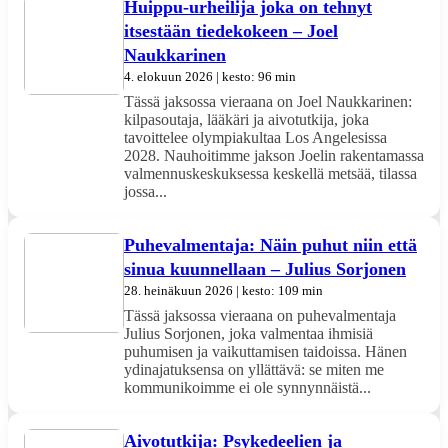
Huippu-urheilija joka on tehnyt
itsestään tiedekokeen – Joel
Naukkarinen
4. elokuun 2026 | kesto: 96 min
Tässä jaksossa vieraana on Joel Naukkarinen:
kilpasoutaja, lääkäri ja aivotutkija, joka
tavoittelee olympiakultaa Los Angelesissa
2028. Nauhoitimme jakson Joelin rakentamassa
valmennuskeskuksessa keskellä metsää, tilassa
jossa...
Puhevalmentaja: Näin puhut niin että
sinua kuunnellaan – Julius Sorjonen
28. heinäkuun 2026 | kesto: 109 min
Tässä jaksossa vieraana on puhevalmentaja
Julius Sorjonen, joka valmentaa ihmisiä
puhumisen ja vaikuttamisen taidoissa. Hänen
ydinajatuksensa on yllättävä: se miten me
kommunikoimme ei ole synnynnäistä...
Aivotutkija: Psykedeelien ja