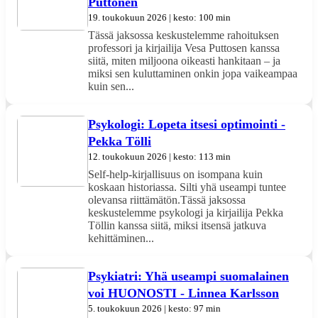
Puttonen
19. toukokuun 2026 | kesto: 100 min
Tässä jaksossa keskustelemme rahoituksen
professori ja kirjailija Vesa Puttosen kanssa
siitä, miten miljoona oikeasti hankitaan – ja
miksi sen kuluttaminen onkin jopa vaikeampaa
kuin sen...
Psykologi: Lopeta itsesi optimointi -
Pekka Tölli
12. toukokuun 2026 | kesto: 113 min
Self-help-kirjallisuus on isompana kuin
koskaan historiassa. Silti yhä useampi tuntee
olevansa riittämätön.Tässä jaksossa
keskustelemme psykologi ja kirjailija Pekka
Töllin kanssa siitä, miksi itsensä jatkuva
kehittäminen...
Psykiatri: Yhä useampi suomalainen
voi HUONOSTI - Linnea Karlsson
5. toukokuun 2026 | kesto: 97 min