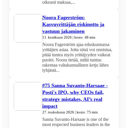
oikeasti maksaa,...
Noora Fagerström:
Kasvuyrittäjän riskinotto ja
vastuun jakaminen
11. kesäkuun 2026 | kesto: 48 min
Noora Fagerström ajaa eduskunnassa
yrittäjien asiaa. Jotta siinä voi onnistua,
pitää tuntea myös yrittäjyyden vaikeat
puolet. Noora tietää, miltä tuntuu
rakentaa valtakunnallinen ketju lähes
tyhjästä...
#75 Sanna Suvanto-Harsaae -
Posti's IPO, why CEOs fail,
strategy mistakes, AI’s real
impact
27. toukokuun 2026 | kesto: 75 min
Sanna Suvanto-Harsaae is one of the
most respected business leaders in the