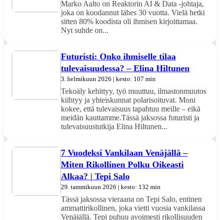
Marko Aalto on Reaktorin AI & Data -johtaja,
joka on koodannut lähes 30 vuotta. Vielä hetki
sitten 80% koodista oli ihmisen kirjoittamaa.
Nyt suhde on...
Futuristi: Onko ihmiselle tilaa
tulevaisuudessa? – Elina Hiltunen
3. helmikuun 2026 | kesto: 107 min
Tekoäly kehittyy, työ muuttuu, ilmastonmuutos
kiihtyy ja yhteiskunnat polarisoituvat. Moni
kokee, että tulevaisuus tapahtuu meille – eikä
meidän kauttamme.Tässä jaksossa futuristi ja
tulevaisuustutkija Elina Hiltunen...
7 Vuodeksi Vankilaan Venäjällä –
Miten Rikollinen Polku Oikeasti
Alkaa? | Tepi Salo
29. tammikuun 2026 | kesto: 132 min
Tässä jaksossa vieraana on Tepi Salo, entinen
ammattirikollinen, joka vietti vuosia vankilassa
Venäjällä. Tepi puhuu avoimesti rikollisuuden