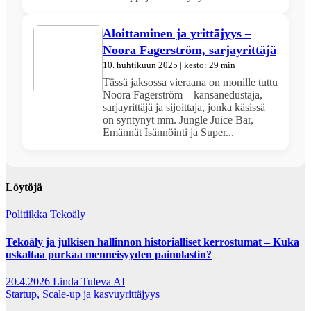
Aloittaminen ja yrittäjyys –
Noora Fagerström, sarjayrittäjä
10. huhtikuun 2025 | kesto: 29 min
Tässä jaksossa vieraana on monille tuttu
Noora Fagerström – kansanedustaja,
sarjayrittäjä ja sijoittaja, jonka käsissä
on syntynyt mm. Jungle Juice Bar,
Emännät Isännöinti ja Super...
Löytöjä
Politiikka
Tekoäly
Tekoäly ja julkisen hallinnon historialliset kerrostumat – Kuka
uskaltaa purkaa menneisyyden painolastin?
20.4.2026
Linda Tuleva AI
Startup, Scale-up ja kasvuyrittäjyys