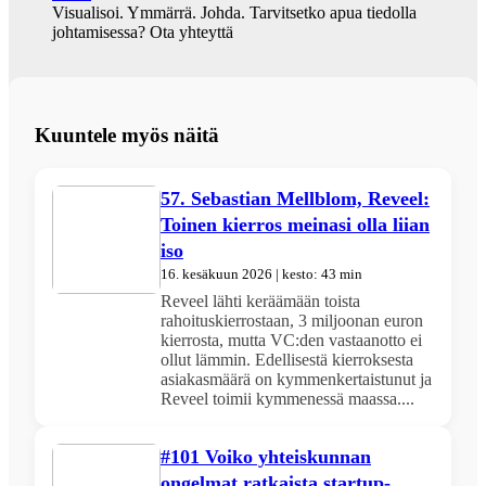
Visualisoi. Ymmärrä. Johda. Tarvitsetko apua tiedolla
johtamisessa? Ota yhteyttä
Kuuntele myös näitä
57. Sebastian Mellblom, Reveel:
Toinen kierros meinasi olla liian
iso
16. kesäkuun 2026 | kesto: 43 min
Reveel lähti keräämään toista
rahoituskierrostaan, 3 miljoonan euron
kierrosta, mutta VC:den vastaanotto ei
ollut lämmin. Edellisestä kierroksesta
asiakasmäärä on kymmenkertaistunut ja
Reveel toimii kymmenessä maassa....
#101 Voiko yhteiskunnan
ongelmat ratkaista startup-