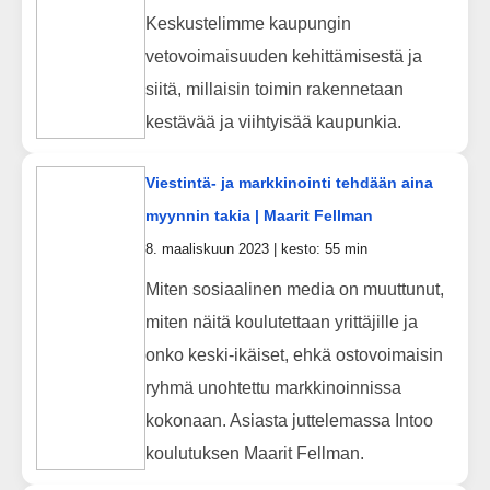
Keskustelimme kaupungin
vetovoimaisuuden kehittämisestä ja
siitä, millaisin toimin rakennetaan
kestävää ja viihtyisää kaupunkia.
Viestintä- ja markkinointi tehdään aina
myynnin takia | Maarit Fellman
8. maaliskuun 2023 | kesto: 55 min
Miten sosiaalinen media on muuttunut,
miten näitä koulutettaan yrittäjille ja
onko keski-ikäiset, ehkä ostovoimaisin
ryhmä unohtettu markkinoinnissa
kokonaan. Asiasta juttelemassa Intoo
koulutuksen Maarit Fellman.