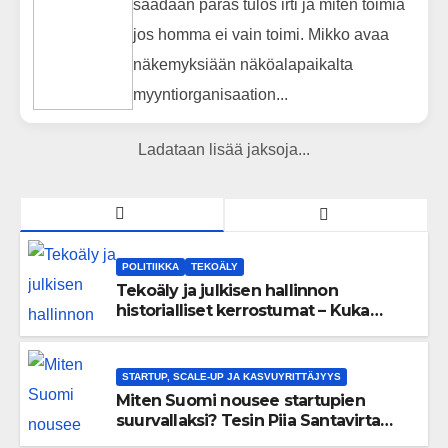
saadaan paras tulos irti ja miten toimia
jos homma ei vain toimi. Mikko avaa
näkemyksiään näköalapaikalta
myyntiorganisaation...
Ladataan lisää jaksoja...
POLITIIKKA
TEKOÄLY
Tekoäly ja julkisen hallinnon
historialliset kerrostumat – Kuka
uskaltaa purkaa menneisyyden
painolastin?
STARTUP, SCALE-UP JA KASVUYRITTÄJYYS
Miten Suomi nousee startupien
suurvallaksi? Tesin Piia Santavirta
lataa kovat luvut pöytään 🚀