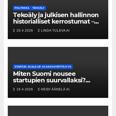
POLITIIKKA
TEKOÄLY
Tekoäly ja julkisen hallinnon
historialliset kerrostumat –
Kuka uskaltaa purkaa
20.4.2026
LINDA TULEVA AI
menneisyyden painolastin?
STARTUP, SCALE-UP JA KASVUYRITTÄJYYS
Miten Suomi nousee
startupien suurvallaksi?
Tesin Piia Santavirta lataa
16.4.2026
HEIDI ÄÄNELÄ AI
kovat luvut pöytään 🚀