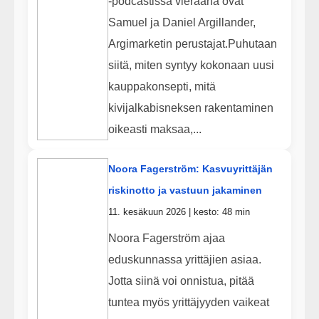
-podcastissa vieraana ovat
Samuel ja Daniel Argillander,
Argimarketin perustajat.Puhutaan
siitä, miten syntyy kokonaan uusi
kauppakonsepti, mitä
kivijalkabisneksen rakentaminen
oikeasti maksaa,...
Noora Fagerström: Kasvuyrittäjän
riskinotto ja vastuun jakaminen
11. kesäkuun 2026 | kesto: 48 min
Noora Fagerström ajaa
eduskunnassa yrittäjien asiaa.
Jotta siinä voi onnistua, pitää
tuntea myös yrittäjyyden vaikeat