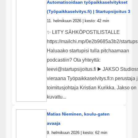
Automatisoidaan työpaikkaselvitykset
(Työpaikkaselvitys.fi) | Startupsijoitus 3
11. helmikuun 2026 | kesto: 42 min
✨ LIITY SÄHKÖPOSTILISTALLE
https://mailchi.mp/0e2b9685a3b2/startupsi
Haluaako startupisi tulla pitchaamaan
podcastiin? Ota yhteyttä:
leevi@startupsijoitus.fi ▶️ JAKSO Studios
vieraana Työpaikkaselvitys.fi:n perustaja 
toimitusjohtaja Kristian Kurikka. Jakso on
kuvattu...
Matias Nieminen, koulu-gaten
avaaja
9. helmikuun 2026 | kesto: 62 min