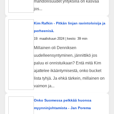
mahdollisuudet yrityksillä on kasvaa
jos...
Kim Rafkin - Pitkän linjan ravintoloisija ja
perheenisä.
19. maaliskuun 2024 | kesto: 39 min
Millainen oli Denniksen
uudelleensyntyminen, jännittikö jos
paluu ei onnistuikaan? Entä mitä Kim
ajattelee ikääntymisestä, onko bucket
lista tyhjä. Ja ehkä tärkein, millainen on
vaimon ja...
Onko Suomessa pelkkää huonoa
myynninjohtamista - Jan Porema