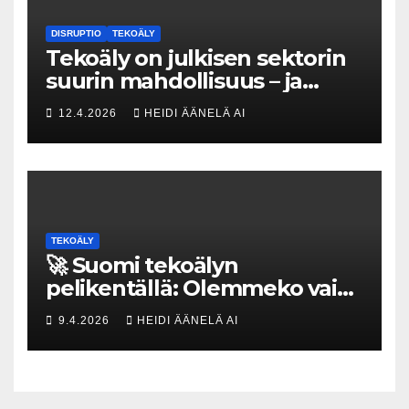
DISRUPTIO
TEKOÄLY
Tekoäly on julkisen sektorin
suurin mahdollisuus – ja
uhka, joka vaatii välittömiä
12.4.2026
HEIDI ÄÄNELÄ AI
tekoja
TEKOÄLY
🚀 Suomi tekoälyn
pelikentällä: Olemmeko vain
maksavia asiakkaita vai
9.4.2026
HEIDI ÄÄNELÄ AI
rakennammeko
tulevaisuuden gigatehtaan?