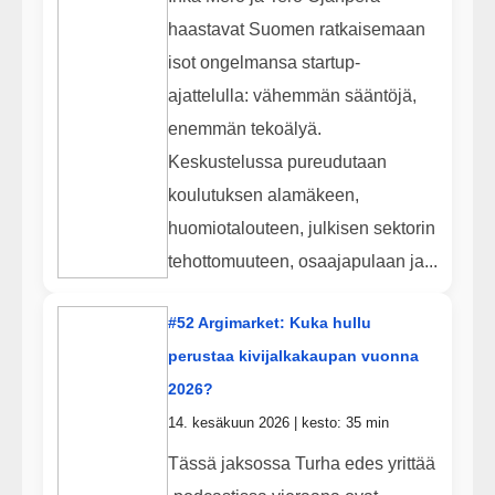
haastavat Suomen ratkaisemaan
isot ongelmansa startup-
ajattelulla: vähemmän sääntöjä,
enemmän tekoälyä.
Keskustelussa pureudutaan
koulutuksen alamäkeen,
huomiotalouteen, julkisen sektorin
tehottomuuteen, osaajapulaan ja...
#52 Argimarket: Kuka hullu
perustaa kivijalkakaupan vuonna
2026?
14. kesäkuun 2026 | kesto: 35 min
Tässä jaksossa Turha edes yrittää