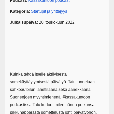
Podcast:
Kassakuntoon podcast
Kategoria:
Startupit ja yrittäjyys
Julkaisupäivä:
20. toukokuun 2022
Kuinka tehdä itselle aktiivisesta
somekäyttäytymisestä päivätyö. Tatu tunnetaan
sähköautoilun lähettiläänä sekä äänekkäänä
Suonenjoen myyntimiehenä. #kassakuntoon
podcastissa Tatu kertoo, miten hänen polkunsa
pikkunäppärästä somettelusta johti päivätyöhön.