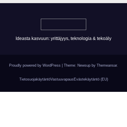
Ideasta kasvuun: yrittäjyys, teknologia & tekoäly
Proudly powered by WordPress
|
Theme: Newsup by
Themeansar
.
Tietosuojakäytäntö
Vastuuvapaus
Evästekäytäntö (EU)