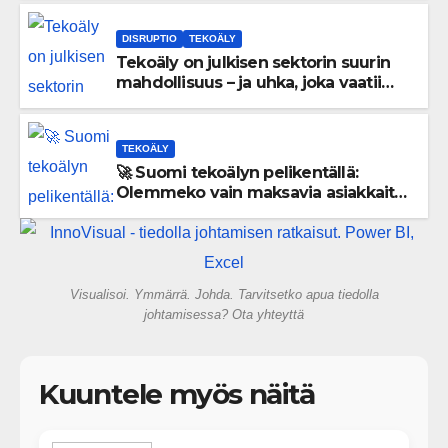
DISRUPTIO
TEKOÄLY
Tekoäly on julkisen sektorin suurin
mahdollisuus – ja uhka, joka vaatii
välittömiä tekoja
TEKOÄLY
🚀 Suomi tekoälyn pelikentällä:
Olemmeko vain maksavia asiakkaita
vai rakennammeko tulevaisuuden
gigatehtaan?
Visualisoi. Ymmärrä. Johda. Tarvitsetko apua tiedolla
johtamisessa? Ota yhteyttä
Kuuntele myös näitä