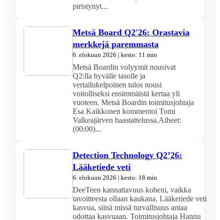
piristynyt...
Metsä Board Q2'26: Orastavia
merkkejä paremmasta
6. elokuun 2026 | kesto: 11 min
Metsä Boardin volyymit nousivat
Q2:lla hyvälle tasolle ja
vertailukelpoinen tulos nousi
voitolliseksi ensimmäistä kertaa yli
vuoteen. Metsä Boardin toimitusjohtaja
Esa Kaikkonen kommentoi Tomi
Valkeajärven haastattelussa.Aiheet:
(00:00)...
Detection Technology Q2’26:
Lääketiede veti
6. elokuun 2026 | kesto: 18 min
DeeTeen kannattavuus koheni, vaikka
tavoitteesta ollaan kaukana. Lääketiede veti
kasvua, siinä missä turvallisuus antaa
odottaa kasvuaan. Toimitusjohtaja Hannu