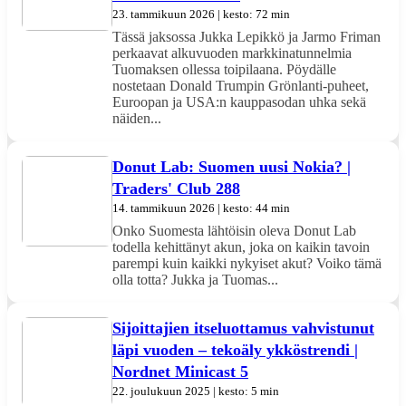
23. tammikuun 2026 | kesto: 72 min
Tässä jaksossa Jukka Lepikkö ja Jarmo Friman
perkaavat alkuvuoden markkinatunnelmia
Tuomaksen ollessa toipilaana. Pöydälle
nostetaan Donald Trumpin Grönlanti-puheet,
Euroopan ja USA:n kauppasodan uhka sekä
näiden...
Donut Lab: Suomen uusi Nokia? |
Traders' Club 288
14. tammikuun 2026 | kesto: 44 min
Onko Suomesta lähtöisin oleva Donut Lab
todella kehittänyt akun, joka on kaikin tavoin
parempi kuin kaikki nykyiset akut? Voiko tämä
olla totta? Jukka ja Tuomas...
Sijoittajien itseluottamus vahvistunut
läpi vuoden – tekoäly ykköstrendi |
Nordnet Minicast 5
22. joulukuun 2025 | kesto: 5 min