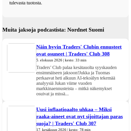
tulevasta tuotosta.
Muita jaksoja podcastista: Nordnet Suomi
Näin hyvin Traders' Clubin ennusteet
ovat osuneet | Traders' Club 308
5. elokuun 2026 | kesto: 33 min
Traders’ Club palaa kesätauolta syyskauden
ensimmäiseen jaksoon!Jukka ja Tuomas
perkaavat heti alkuun AI-tekoälyn tekemää
analyysiä Jukan viime vuoden
markkinaennusteista – mitkä näkemykset
osuivat ja missä...
Uusi inflaatioaalto uhkaa – Miksi
raaka-aineet ovat nyt sijoittajan paras
suoja? | Traders' Club 307
17. kesäkuun 2026 | kesto: 78 min