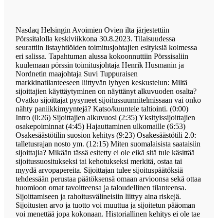
Nasdaq Helsingin Avoimien Ovien ilta järjestettiin
Pörssitalolla keskiviikkona 30.8.2023. Tilaisuudessa
seurattiin listayhtiöiden toimitusjohtajien esityksiä kolmessa
eri salissa. Tapahtuman alussa kokoonnuttiin Pörssisaliin
kuulemaan pörssin toimitusjohtaja Henrik Husmanin ja
Nordnetin maajohtaja Suvi Tuppuraisen
markkinatilanteeseen liittyvän lyhyen keskustelun: Miltä
sijoittajien käyttäytyminen on näyttänyt alkuvuoden osalta?
Ovatko sijoittajat pysyneet sijoitussuunnitelmissaan vai onko
nähty paniikkimyyntejä? Katso/kuuntele taltiointi. (0:00)
Intro (0:26) Sijoittajien alkuvuosi (2:35) Yksityissijoittajien
osakepoiminnat (4:45) Hajauttaminen ulkomaille (6:53)
Osakesäästötilin suosion kehitys (9:23) Osakesäästötili 2.0:
talletusrajan nosto ym. (12:15) Miten suomalaisista saataisiin
sijoittajia? Mikään tässä esitetty ei ole eikä sitä tule käsittää
sijoitussuositukseksi tai kehotukseksi merkitä, ostaa tai
myydä arvopapereita. Sijoittajan tulee sijoituspäätöksiä
tehdessään perustaa päätöksensä omaan arvioonsa sekä ottaa
huomioon omat tavoitteensa ja taloudellinen tilanteensa.
Sijoittamiseen ja rahoitusvälineisiin liittyy aina riskejä.
Sijoitusten arvo ja tuotto voi muuttua ja sijoitetun pääoman
voi menettää jopa kokonaan. Historiallinen kehitys ei ole tae