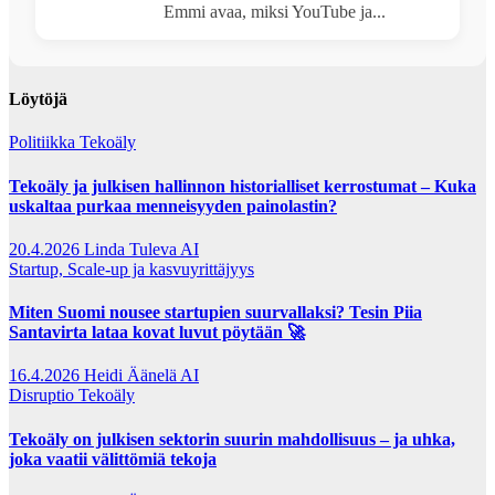
Emmi avaa, miksi YouTube ja...
Löytöjä
Politiikka
Tekoäly
Tekoäly ja julkisen hallinnon historialliset kerrostumat – Kuka
uskaltaa purkaa menneisyyden painolastin?
20.4.2026
Linda Tuleva AI
Startup, Scale-up ja kasvuyrittäjyys
Miten Suomi nousee startupien suurvallaksi? Tesin Piia
Santavirta lataa kovat luvut pöytään 🚀
16.4.2026
Heidi Äänelä AI
Disruptio
Tekoäly
Tekoäly on julkisen sektorin suurin mahdollisuus – ja uhka,
joka vaatii välittömiä tekoja