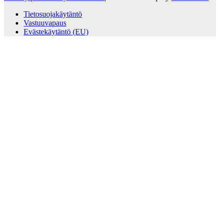
Tietosuojakäytäntö
Vastuuvapaus
Evästekäytäntö (EU)