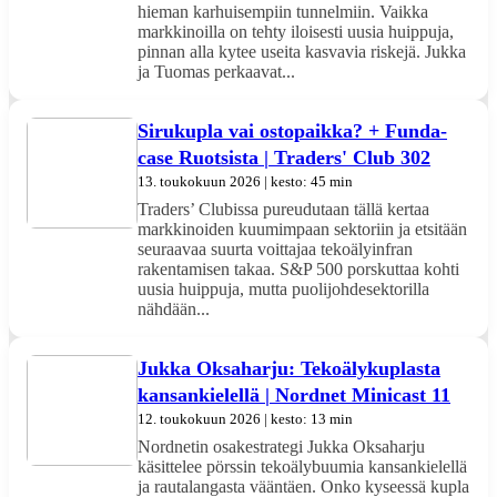
hieman karhuisempiin tunnelmiin. Vaikka
markkinoilla on tehty iloisesti uusia huippuja,
pinnan alla kytee useita kasvavia riskejä. Jukka
ja Tuomas perkaavat...
Sirukupla vai ostopaikka? + Funda-
case Ruotsista | Traders' Club 302
13. toukokuun 2026 | kesto: 45 min
Traders’ Clubissa pureudutaan tällä kertaa
markkinoiden kuumimpaan sektoriin ja etsitään
seuraavaa suurta voittajaa tekoälyinfran
rakentamisen takaa. S&P 500 porskuttaa kohti
uusia huippuja, mutta puolijohdesektorilla
nähdään...
Jukka Oksaharju: Tekoälykuplasta
kansankielellä | Nordnet Minicast 11
12. toukokuun 2026 | kesto: 13 min
Nordnetin osakestrategi Jukka Oksaharju
käsittelee pörssin tekoälybuumia kansankielellä
ja rautalangasta vääntäen. Onko kyseessä kupla