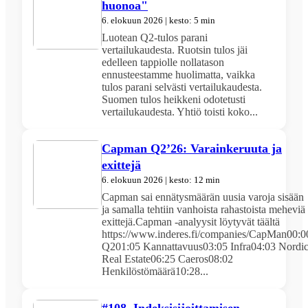
huonoa"
6. elokuun 2026 | kesto: 5 min
Luotean Q2‑tulos parani
vertailukaudesta. Ruotsin tulos jäi
edelleen tappiolle nollatason
ennusteestamme huolimatta, vaikka
tulos parani selvästi vertailukaudesta.
Suomen tulos heikkeni odotetusti
vertailukaudesta. Yhtiö toisti koko...
Capman Q2’26: Varainkeruuta ja
exittejä
6. elokuun 2026 | kesto: 12 min
Capman sai ennätysmäärän uusia varoja sisään
ja samalla tehtiin vanhoista rahastoista meheviä
exittejä.Capman -analyysit löytyvät täältä
https://www.inderes.fi/companies/CapMan00:0
Q201:05 Kannattavuus03:05 Infra04:03 Nordi
Real Estate06:25 Caeros08:02
Henkilöstömäärä10:28...
#108. Indeksisijoittamisen