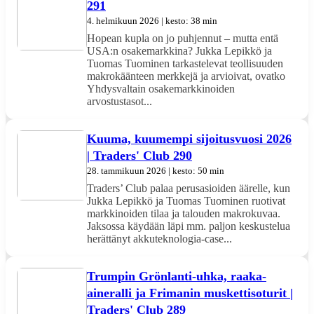
291
4. helmikuun 2026 | kesto: 38 min
Hopean kupla on jo puhjennut – mutta entä
USA:n osakemarkkina? Jukka Lepikkö ja
Tuomas Tuominen tarkastelevat teollisuuden
makrokäänteen merkkejä ja arvioivat, ovatko
Yhdysvaltain osakemarkkinoiden
arvostustasot...
Kuuma, kuumempi sijoitusvuosi 2026
| Traders' Club 290
28. tammikuun 2026 | kesto: 50 min
Traders’ Club palaa perusasioiden äärelle, kun
Jukka Lepikkö ja Tuomas Tuominen ruotivat
markkinoiden tilaa ja talouden makrokuvaa.
Jaksossa käydään läpi mm. paljon keskustelua
herättänyt akkuteknologia-case...
Trumpin Grönlanti-uhka, raaka-
aineralli ja Frimanin muskettisoturit |
Traders' Club 289