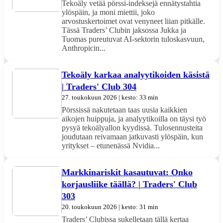
Tekoäly vetää pörssi-indeksejä ennätystahtia
ylöspäin, ja moni miettii, joko
arvostuskertoimet ovat venyneet liian pitkälle.
Tässä Traders’ Clubin jaksossa Jukka ja
Tuomas pureutuvat AI-sektorin tuloskasvuun,
Anthropicin...
Tekoäly karkaa analyytikoiden käsistä
| Traders' Club 304
27. toukokuun 2026 | kesto: 33 min
Pörssissä nakutetaan taas uusia kaikkien
aikojen huippuja, ja analyytikoilla on täysi työ
pysyä tekoälyallon kyydissä. Tulosennusteita
joudutaan reivamaan jatkuvasti ylöspäin, kun
yritykset – etunenässä Nvidia...
Markkinariskit kasautuvat: Onko
korjausliike täällä? | Traders' Club
303
20. toukokuun 2026 | kesto: 31 min
Traders’ Clubissa sukelletaan tällä kertaa