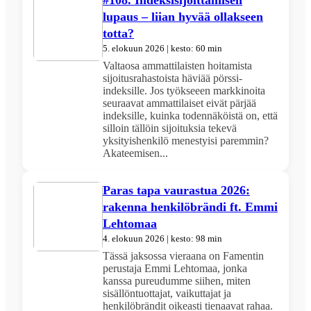
lupaus – liian hyvää ollakseen
totta?
5. elokuun 2026 | kesto: 60 min
Valtaosa ammattilaisten hoitamista
sijoitusrahastoista häviää pörssi-
indeksille. Jos työkseeen markkinoita
seuraavat ammattilaiset eivät pärjää
indeksille, kuinka todennäköistä on, että
silloin tällöin sijoituksia tekevä
yksityishenkilö menestyisi paremmin?
Akateemisen...
Paras tapa vaurastua 2026:
rakenna henkilöbrändi ft. Emmi
Lehtomaa
4. elokuun 2026 | kesto: 98 min
Tässä jaksossa vieraana on Famentin
perustaja Emmi Lehtomaa, jonka
kanssa pureudumme siihen, miten
sisällöntuottajat, vaikuttajat ja
henkilöbrändit oikeasti tienaavat rahaa.