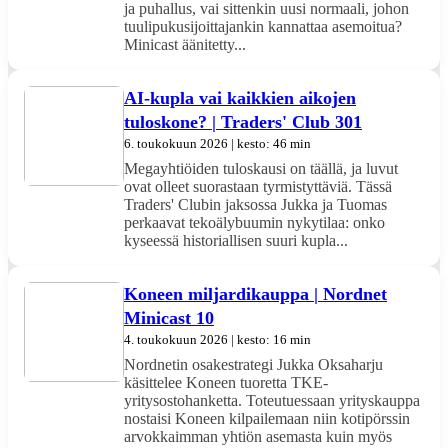
ja puhallus, vai sittenkin uusi normaali, johon
tuulipukusijoittajankin kannattaa asemoitua?
Minicast äänitetty...
AI-kupla vai kaikkien aikojen
tuloskone? | Traders' Club 301
6. toukokuun 2026 | kesto: 46 min
Megayhtiöiden tuloskausi on täällä, ja luvut
ovat olleet suorastaan tyrmistyttäviä. Tässä
Traders' Clubin jaksossa Jukka ja Tuomas
perkaavat tekoälybuumin nykytilaa: onko
kyseessä historiallisen suuri kupla...
Koneen miljardikauppa | Nordnet
Minicast 10
4. toukokuun 2026 | kesto: 16 min
Nordnetin osakestrategi Jukka Oksaharju
käsittelee Koneen tuoretta TKE-
yritysostohanketta. Toteutuessaan yrityskauppa
nostaisi Koneen kilpailemaan niin kotipörssin
arvokkaimman yhtiön asemasta kuin myös