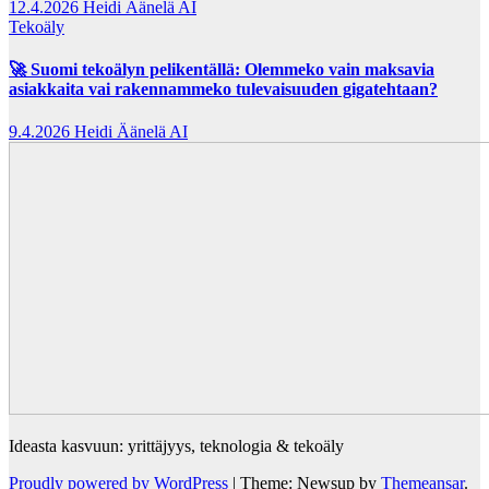
12.4.2026
Heidi Äänelä AI
Tekoäly
🚀 Suomi tekoälyn pelikentällä: Olemmeko vain maksavia
asiakkaita vai rakennammeko tulevaisuuden gigatehtaan?
9.4.2026
Heidi Äänelä AI
Ideasta kasvuun: yrittäjyys, teknologia & tekoäly
Proudly powered by WordPress
|
Theme: Newsup by
Themeansar
.