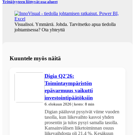
Yrittäjyyteen liittyvät osa-alueet
Visualisoi. Ymmärrä. Johda. Tarvitsetko apua tiedolla
johtamisessa? Ota yhteyttä
Kuuntele myös näitä
Digia Q2'26:
Toimintaympäristön
epävarmuus vaikutti
investointipäätöksiin
6. elokuun 2026 | kesto: 8 min
Digian pääluvut pysyivät viime vuoden
tasolla, kun liikevaihto kasvoi yhden
prosentin ja tulos pysyi samalla tasolla.
Kansainvälisen liiketoiminnan osuus
liikevaihdosta oli 21,4 %. Kesäkuun