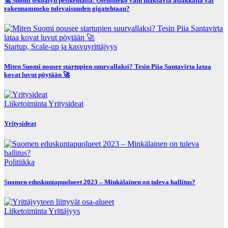
🚀 Suomi tekoälyn pelikentällä: Olemmeko vain maksavia asiakkaita vai
rakennammeko tulevaisuuden gigatehtaan?
Startup, Scale-up ja kasvuyrittäjyys
Miten Suomi nousee startupien suurvallaksi? Tesin Piia Santavirta lataa
kovat luvut pöytään 🚀
Liiketoiminta
Yritysideat
Yritysideat
Politiikka
Suomen eduskuntapuolueet 2023 – Minkälainen on tuleva hallitus?
Liiketoiminta
Yrittäjyys