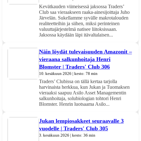
Kevätkauden viimeisessä jaksossa Traders’
Club saa vieraakseen raaka-ainesijoittaja Juho
Järvelän. Sukellamme syvälle makrotalouden
realiteetteihin ja siihen, miksi perinteinen
valuuttajärjestelmä natisee liitoksissaan.
Jaksossa käydään läpi itävaltalaisen...
Näin löydät tulevaisuuden Amazonit –
vieraana salkunhoitaja Henri
Blomster | Traders' Club 306
10. kesäkuun 2026 | kesto: 78 min
Traders’ Clubissa on tällä kertaa tarjolla
harvinaista herkkua, kun Jukan ja Tuomaksen
vieraaksi saapuu Asilo Asset Managementin
salkunhoitaja, solubiologian tohtori Henri
Blomster. Henrin luotsaama Asilo...
Jukan lempiosakkeet seuraavalle 3
vuodelle | Traders' Club 305
3. kesäkuun 2026 | kesto: 36 min