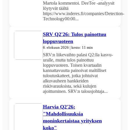
Martola kommentoi. DeeTee -analyysit
löytyvät täältä
https://www.inderes.fi/companies/Detection-
Technology00:00...
SRV Q2'26: Tulos painottuu
loppuvuoteen
6. elokuun 2026 | kesto: 11 min
SRV:n liikevaihto palasi Q2:lla kasvu-
uralle, mutta tulos painottuu
loppuvuoteen. Toisen kvartaalin
kannattavuutta painoivat maltilliset
tuloutuskatteet, jotka johtuivat
alkuvauheen hankkeiden
riskivarauksista, sekä kulujen
ajoittuminen. SRV:n talousjohtaja...
Harvia Q2'26:
"Mahdollisuuksia
moninkertaistaa yrityksen
koko"