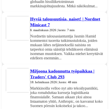
globaalin hissiliiketoiminnan
markkinajohtajuudesta. Mitkä näkökulmat...
Hyviä talousuutisia, naiset! | Nordnet
Minicast 7
6. maaliskuun 2026 | kesto: 7 min
Nordnetin talousasiantuntija Jasmin Hamid
kommentoi tuoreita tutkimustuloksia, joiden
mukaan lähes neljänneksellä naisista on
tarpeeksi omia säästöjä tehdäkseen elämässä
isomman muutoksen. Vaikka miehet kerryttävät
edelleen enemmän...
Miljoona kadonnutta työpaikkaa |
Traders' Club 293
18. helmikuun 2026 | kesto: 48 min
Markkinoilla velloo nyt aito tekoälypaniikki,
joka romahduttaa kursseja logistiikasta
finanssialalle. Samaan aikaan yksi ainoa
listaamaton yhtiö, Anthropic, on kasvanut koko
Suomen pörssin kokoiseksi ja takoo...