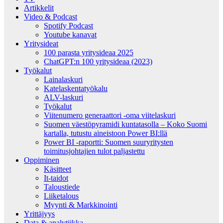
Artikkelit
Video & Podcast
Spotify Podcast
Youtube kanavat
Yritysideat
100 parasta yritysideaa 2025
ChatGPT:n 100 yritysideaa (2023)
Työkalut
Lainalaskuri
Katelaskentatyökalu
ALV-laskuri
Työkalut
Viitenumero generaattori -oma viitelaskuri
Suomen väestöpyramidi kuntatasolla – Koko Suomi
kartalla, tutustu aineistoon Power BI:llä
Power BI -raportti: Suomen suuryritysten
toimitusjohtajien tulot paljastettu
Oppiminen
Käsitteet
It-taidot
Taloustiede
Liiketalous
Myynti & Markkinointi
Yrittäjyys
Data & analytiikka