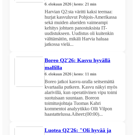
6. elokuun 2026 | kesto: 21 min
Harvian Q2:sta väritti kaksi teemaa:
hurjat kasvuluvut Pohjois-Amerikassa
sekä muiden alueiden vaimeampi
kehitys johtuen panostuksista IT-
uudistukseen. Uudistus oli kuitenkin
välttämätön, mikäli Harvia haluaa
jatkossa vielä...
Boreo Q2'26: Kasvu hyvällä
mallilla
6. elokuun 2026 | kesto: 11 min
Boreo jatkoi kasvu-uralla seitsemättä
kvartaalia putkeen. Kasvu näkyi myös
alarivillä, kun operatiivinen vipu toimi
suotuisaan suuntaan. Boreon
toimitusjohtaja Tuomas Kahri
kommentoi analyytikko Olli Vilpon
haastattelussa.Aiheet:(00:00)...
Luotea Q2'26: "Oli hyvää ja