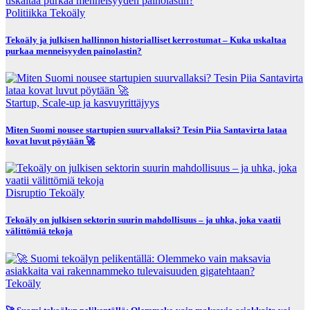
Politiikka
Tekoäly
Tekoäly ja julkisen hallinnon historialliset kerrostumat – Kuka uskaltaa
purkaa menneisyyden painolastin?
Startup, Scale-up ja kasvuyrittäjyys
Miten Suomi nousee startupien suurvallaksi? Tesin Piia Santavirta lataa
kovat luvut pöytään 🚀
Disruptio
Tekoäly
Tekoäly on julkisen sektorin suurin mahdollisuus – ja uhka, joka vaatii
välittömiä tekoja
Tekoäly