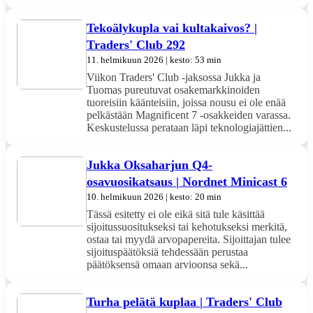
Tekoälykupla vai kultakaivos? |
Traders' Club 292
11. helmikuun 2026 | kesto: 53 min
Viikon Traders' Club -jaksossa Jukka ja
Tuomas pureutuvat osakemarkkinoiden
tuoreisiin käänteisiin, joissa nousu ei ole enää
pelkästään Magnificent 7 -osakkeiden varassa.
Keskustelussa perataan läpi teknologiajättien...
Jukka Oksaharjun Q4-
osavuosikatsaus | Nordnet Minicast 6
10. helmikuun 2026 | kesto: 20 min
Tässä esitetty ei ole eikä sitä tule käsittää
sijoitussuositukseksi tai kehotukseksi merkitä,
ostaa tai myydä arvopapereita. Sijoittajan tulee
sijoituspäätöksiä tehdessään perustaa
päätöksensä omaan arvioonsa sekä...
Turha pelätä kuplaa | Traders' Club