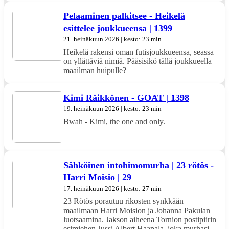
Pelaaminen palkitsee - Heikelä
esittelee joukkueensa | 1399
21. heinäkuun 2026 | kesto: 23 min
Heikelä rakensi oman futisjoukkueensa, seassa
on yllättäviä nimiä. Pääsisikö tällä joukkueella
maailman huipulle?
Kimi Räikkönen - GOAT | 1398
19. heinäkuun 2026 | kesto: 23 min
Bwah - Kimi, the one and only.
Sähköinen intohimomurha | 23 rötös -
Harri Moisio | 29
17. heinäkuun 2026 | kesto: 27 min
23 Rötös porautuu rikosten synkkään
maailmaan Harri Moision ja Johanna Pakulan
luotsaamina. Jakson aiheena Tornion postipiirin
esimiehen Jussi Albert Haapala, joka murhasi