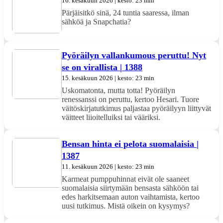
16. kesäkuun 2026 | kesto: 23 min
Pärjäisitkö sinä, 24 tuntia saaressa, ilman
sähköä ja Snapchatia?
Pyöräilyn vallankumous peruttu! Nyt
se on virallista | 1388
15. kesäkuun 2026 | kesto: 23 min
Uskomatonta, mutta totta! Pyöräilyn
renessanssi on peruttu, kertoo Hesari. Tuore
väitöskirjatutkimus paljastaa pyöräilyyn liittyvät
väitteet liioitelluiksi tai vääriksi.
Bensan hinta ei pelota suomalaisia |
1387
11. kesäkuun 2026 | kesto: 23 min
Karmeat pumppuhinnat eivät ole saaneet
suomalaisia siirtymään bensasta sähköön tai
edes harkitsemaan auton vaihtamista, kertoo
uusi tutkimus. Mistä oikein on kysymys?