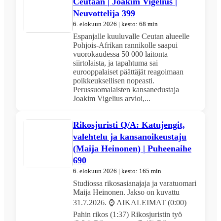
Ceutaan | Joakim Vigelius |
Neuvottelija 399
6. elokuun 2026 | kesto: 68 min
Espanjalle kuuluvalle Ceutan alueelle
Pohjois-Afrikan rannikolle saapui
vuorokaudessa 50 000 laitonta
siirtolaista, ja tapahtuma sai
eurooppalaiset päättäjät reagoimaan
poikkeuksellisen nopeasti.
Perussuomalaisten kansanedustaja
Joakim Vigelius arvioi,...
Rikosjuristi Q/A: Katujengit,
valehtelu ja kansanoikeustaju
(Maija Heinonen) | Puheenaihe
690
6. elokuun 2026 | kesto: 165 min
Studiossa rikosasianajaja ja varatuomari
Maija Heinonen. Jakso on kuvattu
31.7.2026. ⌚ AIKALEIMAT (0:00)
Pahin rikos (1:37) Rikosjuristin työ