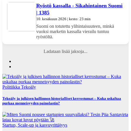
Ryöstö kassalla - Sikahintainen Suomi
| 1385
10. kesäkuun 2026 | kesto: 23 min
Suomi on totutettu ylihintaisuuteen, minkä
vuoksi marketin kassalla vierailu tuntuu
ryöstöltä.
Ladataan lisää jaksoja...
Politiikka
Tekoäly
Tekoäly ja julkisen hallinnon historialliset kerrostumat – Kuka uskaltaa
purkaa menneisyyden painolastin?
Startup, Scale-up ja kasvuyrittäjyys