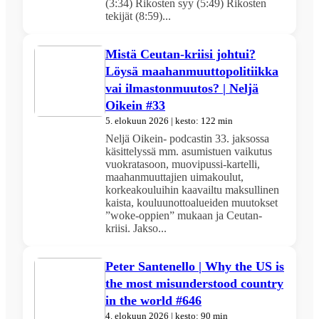
(3:34) Rikosten syy (5:49) Rikosten
tekijät (8:59)...
Mistä Ceutan-kriisi johtui?
Löysä maahanmuuttopolitiikka
vai ilmastonmuutos? | Neljä
Oikein #33
5. elokuun 2026 | kesto: 122 min
Neljä Oikein- podcastin 33. jaksossa
käsittelyssä mm. asumistuen vaikutus
vuokratasoon, muovipussi-kartelli,
maahanmuuttajien uimakoulut,
korkeakouluihin kaavailtu maksullinen
kaista, kouluunottoalueiden muutokset
”woke-oppien” mukaan ja Ceutan-
kriisi. Jakso...
Peter Santenello | Why the US is
the most misunderstood country
in the world #646
4. elokuun 2026 | kesto: 90 min