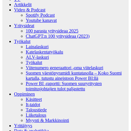
Artikkelit
Video & Podcast
Spotify Podcast
Youtube kanavat
Yritysideat
100 parasta yritysideaa 2025
ChatGPT:n 100 yritysideaa (2023)
Työkalut
Lainalaskuri
Katelaskentatyökalu
ALV-laskuri
Työkalut
Viitenumero generaattori -oma viitelaskuri
Suomen väestöpyramidi kuntatasolla – Koko Suomi
kartalla, tutustu aineistoon Power BI:llä
Power BI -raportti: Suomen suuryritysten
toimitusjohtajien tulot paljastettu
Oppiminen
Käsitteet
It-taidot
Taloustiede
Liiketalous
Myynti & Markkinointi
Yrittäjyys
Data & analytiikka