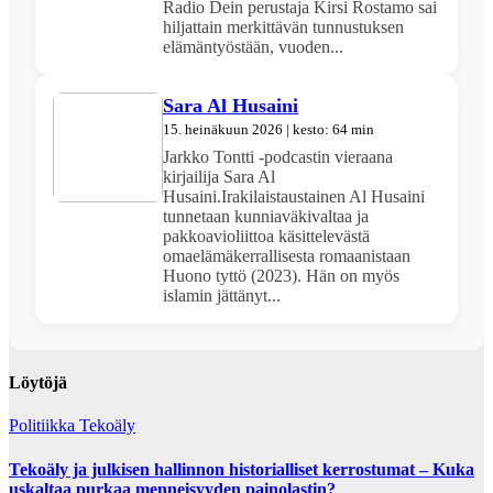
Radio Dein perustaja Kirsi Rostamo sai
hiljattain merkittävän tunnustuksen
elämäntyöstään, vuoden...
Sara Al Husaini
15. heinäkuun 2026 | kesto: 64 min
Jarkko Tontti -podcastin vieraana
kirjailija Sara Al
Husaini.Irakilaistaustainen Al Husaini
tunnetaan kunniaväkivaltaa ja
pakkoavioliittoa käsittelevästä
omaelämäkerrallisesta romaanistaan
Huono tyttö (2023). Hän on myös
islamin jättänyt...
Löytöjä
Politiikka
Tekoäly
Tekoäly ja julkisen hallinnon historialliset kerrostumat – Kuka
uskaltaa purkaa menneisyyden painolastin?