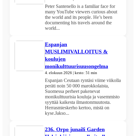
Peter Santenello is a familiar face for
many YouTube viewers curious about
the world and its people. He’s been
documenting his travels around the
world...
Espanjan
MUSLIMIVALLOITUS &
koulujen
monikulttuurisuusongelma
4. elokuun 2026 | kesto: 51 min
Espanjan Ceutaan ryntäsi viime viikolla
peräti noin 50 000 marokkolaista,
Suomessa perheet pakenevat
monikulttuurisia kouluja ja vasemmisto
syyttää kaikesta ilmastonmuutosta.
Herrasmieskerho kertoo, mistä on
kyse.Jakso...
236. Orpo junaili Garden