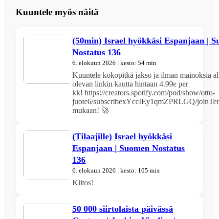
Kuuntele myös näitä
(50min) Israel hyökkäsi Espanjaan | 
Nostatus 136
6. elokuun 2026 | kesto: 54 min
Kuuntele kokopitkä jakso ja ilman mainoksia al
olevan linkin kautta hintaan 4.99e per
kk! https://creators.spotify.com/pod/show/otto-
juote6/subscribexYccIEy1qmZPRLGQ/joinTer
mukaan! 🚀
(Tilaajille) Israel hyökkäsi
Espanjaan | Suomen Nostatus
136
6. elokuun 2026 | kesto: 105 min
Kiitos!
50 000 siirtolaista päivässä