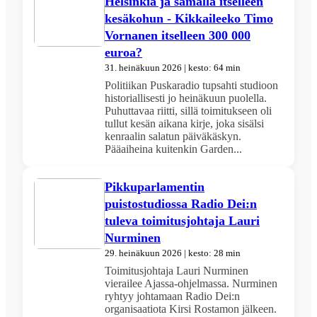
Helsinkiä ja samalla itselleen
kesäkohun - Kikkaileeko Timo
Vornanen itselleen 300 000
euroa?
31. heinäkuun 2026 | kesto: 64 min
Politiikan Puskaradio tupsahti studioon
historiallisesti jo heinäkuun puolella.
Puhuttavaa riitti, sillä toimitukseen oli
tullut kesän aikana kirje, joka sisälsi
kenraalin salatun päiväkäskyn.
Pääaiheina kuitenkin Garden...
Pikkuparlamentin
puistostudiossa Radio Dei:n
tuleva toimitusjohtaja Lauri
Nurminen
29. heinäkuun 2026 | kesto: 28 min
Toimitusjohtaja Lauri Nurminen
vierailee Ajassa-ohjelmassa. Nurminen
ryhtyy johtamaan Radio Dei:n
organisaatiota Kirsi Rostamon jälkeen.