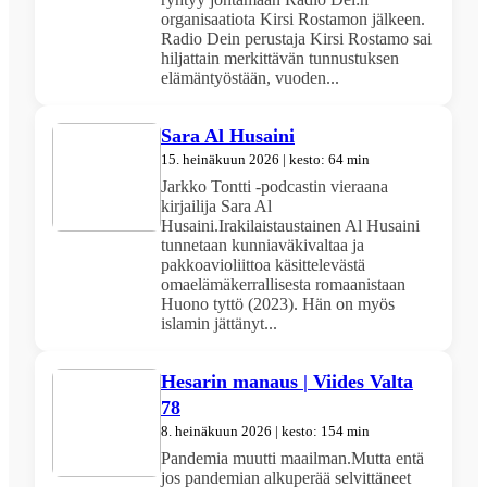
organisaatiota Kirsi Rostamon jälkeen.
Radio Dein perustaja Kirsi Rostamo sai
hiljattain merkittävän tunnustuksen
elämäntyöstään, vuoden...
Sara Al Husaini
15. heinäkuun 2026 | kesto: 64 min
Jarkko Tontti -podcastin vieraana
kirjailija Sara Al
Husaini.Irakilaistaustainen Al Husaini
tunnetaan kunniaväkivaltaa ja
pakkoavioliittoa käsittelevästä
omaelämäkerrallisesta romaanistaan
Huono tyttö (2023). Hän on myös
islamin jättänyt...
Hesarin manaus | Viides Valta
78
8. heinäkuun 2026 | kesto: 154 min
Pandemia muutti maailman.Mutta entä
jos pandemian alkuperää selvittäneet