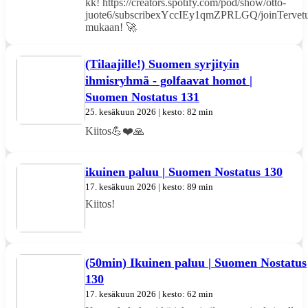
kk! https://creators.spotify.com/pod/show/otto-
juote6/subscribexYccIEy1qmZPRLGQ/joinTervetu
mukaan! 🚀
(Tilaajille!) Suomen syrjityin
ihmisryhmä - golfaavat homot |
Suomen Nostatus 131
25. kesäkuun 2026 | kesto: 82 min
Kiitos💪❤️🙏
ikuinen paluu | Suomen Nostatus 130
17. kesäkuun 2026 | kesto: 89 min
Kiitos!
(50min) Ikuinen paluu | Suomen Nostatus
130
17. kesäkuun 2026 | kesto: 62 min