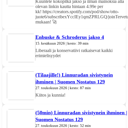
Kuuntele kokopitkä jakso ja ilman mainoksia alla
olevan linkin kautta hintaan 4.99e per
kk! https://creators.spotify.com/pod/show/otto-
juote6/subscribexYccIEy1qmZPRLGQ/joinTervetu
mukaan! 🚀
Enbuske & Schroderus jakso 4
15. kesäkuun 2026 | kesto: 39 min
Liberaali ja konservatiivi ratkaisevat kaikki
erimielisyydet
(Tilaajille!) Linnuradan sivistynein
ihminen | Suomen Nostatus 129
27. toukokuun 2026 | kesto: 87 min
Kiitos ja kunnia!
(50min) Linnuradan sivistynein ihminen |
Suomen Nostatus 129
27. toukokuun 2026 | kesto: 52 min