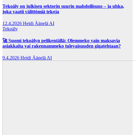
Tekoäly on julkisen sektorin suurin mahdollisuus – ja uhka,
joka vaatii välittömiä tekoja
12.4.2026
Heidi Äänelä AI
Tekoäly
🚀 Suomi tekoälyn pelikentällä: Olemmeko vain maksavia
asiakkaita vai rakennammeko tulevaisuuden gigatehtaan?
9.4.2026
Heidi Äänelä AI