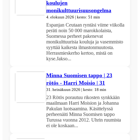
koulujen
monikulttuurisuusongelma
4. elokuun 2026 | kesto: 51 min
Espanjan Ceutaan ryntäsi viime viikolla
peräti noin 50 000 marokkolaista,
Suomessa perheet pakenevat
monikulttuurisia kouluja ja vasemmisto
syyttää kaikesta ilmastonmuutosta.
Herrasmieskerho kertoo, mistä on
kyse.Jakso...
Minna Suomisen tappo | 23
rötös - Harri Moisio | 31
31. heinäkuun 2026 | kesto: 18 min
23 Rötös porautuu rikosten synkkään
maailmaan Harri Moision ja Johanna
Pakulan luotsaamina. Käsittelyssä
perheenäiti Minna Suomisen tappo
Turussa vuonna 2012. Uhrin ruumista
ei ole koskaan...