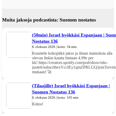
Muita jaksoja podcastista: Suomen nostatus
(50min) Israel hyökkäsi Espanjaan | Suo
Nostatus 136
6. elokuun 2026 | kesto: 54 min
Kuuntele kokopitkä jakso ja ilman mainoksia alla
olevan linkin kautta hintaan 4.99e per
kk! https://creators.spotify.com/pod/show/otto-
juote6/subscribexYccIEy1qmZPRLGQ/joinTervetu
mukaan! 🚀
(Tilaajille) Israel hyökkäsi Espanjaan |
Suomen Nostatus 136
6. elokuun 2026 | kesto: 105 min
Kiitos!