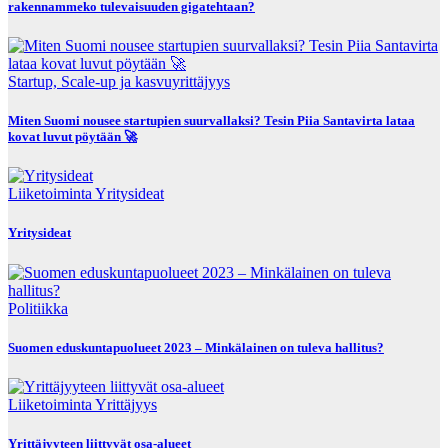
rakennammeko tulevaisuuden gigatehtaan?
Startup, Scale-up ja kasvuyrittäjyys
Miten Suomi nousee startupien suurvallaksi? Tesin Piia Santavirta lataa
kovat luvut pöytään 🚀
Liiketoiminta
Yritysideat
Yritysideat
Politiikka
Suomen eduskuntapuolueet 2023 – Minkälainen on tuleva hallitus?
Liiketoiminta
Yrittäjyys
Yrittäjyyteen liittyvät osa-alueet