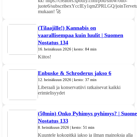
kk! https://creators.spotify.com/pod/show/otto-
juote6/subscribexYccIEy1qmZPRLGQ/joinTervetu
mukaan! 🚀
(Tilaajille!) Kannabis on
vaarallisempaa kuin luulit | Suomen
Nostatus 134
16. heinäkuun 2026 | kesto: 84 min
Kiitos!
Enbuske & Schroderus jakso 6
12. heinäkuun 2026 | kesto: 37 min
Liberaali ja konservatiivi ratkaisevat kaikki
erimielisyydet
(50min) Onko Pyhimys pyhimys? | Suom
Nostatus 133
8. heinäkuun 2026 | kesto: 51 min
Kuuntele kokopitkä jakso ja ilman mainoksia alla