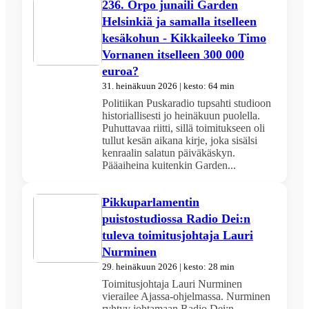
236. Orpo junaili Garden
Helsinkiä ja samalla itselleen
kesäkohun - Kikkaileeko Timo
Vornanen itselleen 300 000
euroa?
31. heinäkuun 2026 | kesto: 64 min
Politiikan Puskaradio tupsahti studioon
historiallisesti jo heinäkuun puolella.
Puhuttavaa riitti, sillä toimitukseen oli
tullut kesän aikana kirje, joka sisälsi
kenraalin salatun päiväkäskyn.
Pääaiheina kuitenkin Garden...
Pikkuparlamentin
puistostudiossa Radio Dei:n
tuleva toimitusjohtaja Lauri
Nurminen
29. heinäkuun 2026 | kesto: 28 min
Toimitusjohtaja Lauri Nurminen
vierailee Ajassa-ohjelmassa. Nurminen
ryhtyy johtamaan Radio Dei:n