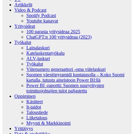
Artikkelit
Video & Podcast
Spotify Podcast
Youtube kanavat
Yritysideat
100 parasta yritysideaa 2025
ChatGPT:n 100 yritysideaa (2023)
Työkalut
Lainalaskuri
Katelaskentatyökalu
ALV-laskuri
Työkalut
Viitenumero generaattori -oma viitelaskuri
Suomen väestöpyramidi kuntatasolla – Koko Suomi
kartalla, tutustu aineistoon Power BI:llä
Power BI -raportti: Suomen suuryritysten
toimitusjohtajien tulot paljastettu
Oppiminen
Käsitteet
It-taidot
Taloustiede
Liiketalous
Myynti & Markkinointi
Yrittäjyys
Data & analytiikka