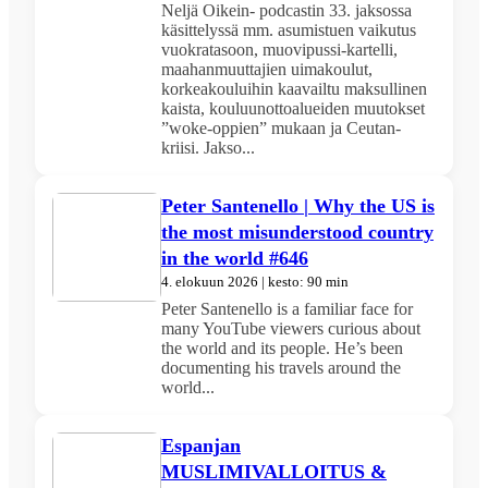
Neljä Oikein- podcastin 33. jaksossa
käsittelyssä mm. asumistuen vaikutus
vuokratasoon, muovipussi-kartelli,
maahanmuuttajien uimakoulut,
korkeakouluihin kaavailtu maksullinen
kaista, kouluunottoalueiden muutokset
”woke-oppien” mukaan ja Ceutan-
kriisi. Jakso...
Peter Santenello | Why the US is
the most misunderstood country
in the world #646
4. elokuun 2026 | kesto: 90 min
Peter Santenello is a familiar face for
many YouTube viewers curious about
the world and its people. He’s been
documenting his travels around the
world...
Espanjan
MUSLIMIVALLOITUS &