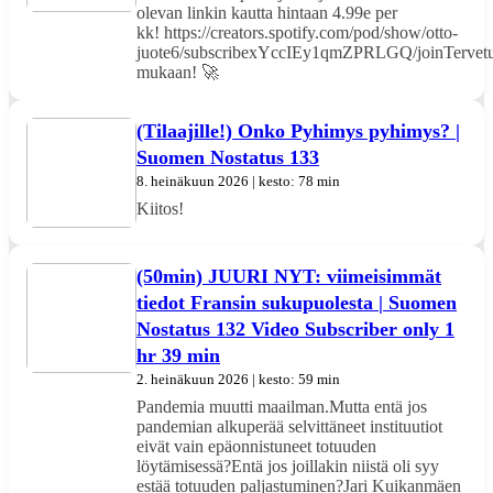
olevan linkin kautta hintaan 4.99e per
kk! https://creators.spotify.com/pod/show/otto-
juote6/subscribexYccIEy1qmZPRLGQ/joinTervetu
mukaan! 🚀
(Tilaajille!) Onko Pyhimys pyhimys? |
Suomen Nostatus 133
8. heinäkuun 2026 | kesto: 78 min
Kiitos!
(50min) JUURI NYT: viimeisimmät
tiedot Fransin sukupuolesta | Suomen
Nostatus 132 Video Subscriber only 1
hr 39 min
2. heinäkuun 2026 | kesto: 59 min
Pandemia muutti maailman.Mutta entä jos
pandemian alkuperää selvittäneet instituutiot
eivät vain epäonnistuneet totuuden
löytämisessä?Entä jos joillakin niistä oli syy
estää totuuden paljastuminen?Jari Kuikanmäen