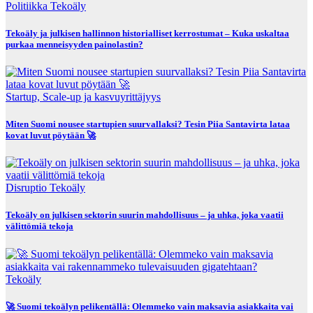
Politiikka
Tekoäly
Tekoäly ja julkisen hallinnon historialliset kerrostumat – Kuka uskaltaa
purkaa menneisyyden painolastin?
Startup, Scale-up ja kasvuyrittäjyys
Miten Suomi nousee startupien suurvallaksi? Tesin Piia Santavirta lataa
kovat luvut pöytään 🚀
Disruptio
Tekoäly
Tekoäly on julkisen sektorin suurin mahdollisuus – ja uhka, joka vaatii
välittömiä tekoja
Tekoäly
🚀 Suomi tekoälyn pelikentällä: Olemmeko vain maksavia asiakkaita vai