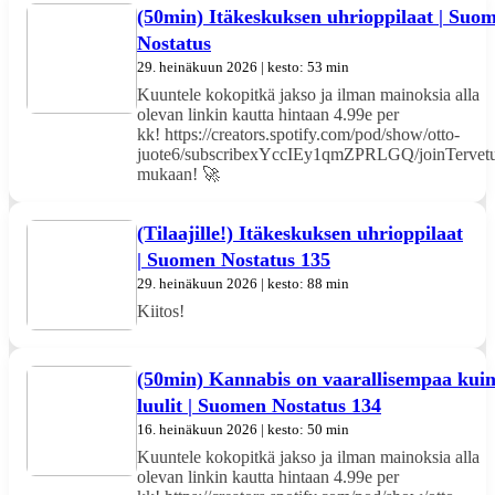
(50min) Itäkeskuksen uhrioppilaat | Suo
Nostatus
29. heinäkuun 2026 | kesto: 53 min
Kuuntele kokopitkä jakso ja ilman mainoksia alla
olevan linkin kautta hintaan 4.99e per
kk! https://creators.spotify.com/pod/show/otto-
juote6/subscribexYccIEy1qmZPRLGQ/joinTervetu
mukaan! 🚀
(Tilaajille!) Itäkeskuksen uhrioppilaat
| Suomen Nostatus 135
29. heinäkuun 2026 | kesto: 88 min
Kiitos!
(50min) Kannabis on vaarallisempaa kui
luulit | Suomen Nostatus 134
16. heinäkuun 2026 | kesto: 50 min
Kuuntele kokopitkä jakso ja ilman mainoksia alla
olevan linkin kautta hintaan 4.99e per