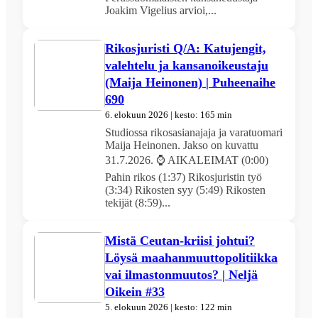
Joakim Vigelius arvioi,...
Rikosjuristi Q/A: Katujengit,
valehtelu ja kansanoikeustaju
(Maija Heinonen) | Puheenaihe
690
6. elokuun 2026 | kesto: 165 min
Studiossa rikosasianajaja ja varatuomari
Maija Heinonen. Jakso on kuvattu
31.7.2026. ⌚ AIKALEIMAT (0:00)
Pahin rikos (1:37) Rikosjuristin työ
(3:34) Rikosten syy (5:49) Rikosten
tekijät (8:59)...
Mistä Ceutan-kriisi johtui?
Löysä maahanmuuttopolitiikka
vai ilmastonmuutos? | Neljä
Oikein #33
5. elokuun 2026 | kesto: 122 min