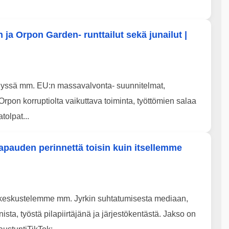
ja Orpon Garden- runttailut sekä junailut |
telyssä mm. EU:n massavalvonta- suunnitelmat,
Orpon korruptiolta vaikuttava toiminta, työttömien salaa
tolpat...
pauden perinnettä toisin kuin itsellemme
sa keskustelemme mm. Jyrkin suhtatumisesta mediaan,
sta, työstä pilapiirtäjänä ja järjestökentästä. Jakso on