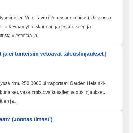
sministeri Ville Tavio (Perussuomalaiset). Jaksossa
m. järkevään yhteiskunnan järjestämiseen ja
ista viestintää ja...
a ei tunteisiin vetoavat talouslinjaukset |
elyssä mm. 250 000€ uimaportaat, Garden Helsinki-
kkunaiset, vasemmistovaikuttajien talouslinjaukset,
ien ja...
aat? (Joonas Ilmasti)