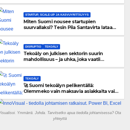
menneisyyden painolastin?
STARTUP, SCALE-UP JA KASVUYRITTÄJYYS
Miten Suomi nousee startupien
suurvallaksi? Tesin Piia Santavirta lataa
kovat luvut pöytään 🚀
DISRUPTIO
TEKOÄLY
Tekoäly on julkisen sektorin suurin
mahdollisuus – ja uhka, joka vaatii
välittömiä tekoja
TEKOÄLY
🚀 Suomi tekoälyn pelikentällä:
Olemmeko vain maksavia asiakkaita vai
rakennammeko tulevaisuuden
gigatehtaan?
Visualisoi. Ymmärrä. Johda. Tarvitsetko apua tiedolla johtamisessa? Ota
yhteyttä