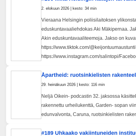
2. elokuun 2026 | kesto: 34 min
Vieraana Helsingin poliisilaitoksen ylikons
eduskuntavaaliehdokas Aki Mäkipernaa. Jaks
Akin eduskuntavaaliteemoja. Jakso on kuvatt
https://www.tiktok.com/@keijontuumaustunti
https://www.instagram.com/salintopi/Faceboo
Åpartheid: ruotsinkielisten rakentee
29. heinäkuun 2026 | kesto: 116 min
Neljä Oikein- podcastin 32. jaksossa käsitt
rakennettu urheilukenttä, Garden- sopan vii
edunvalvonta, Caruna, ruotsinkielisten rakent
#189 Uhkaako vakiintuneiden instituu