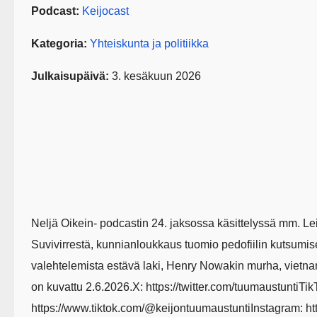
Podcast:
Keijocast
Kategoria:
Yhteiskunta ja politiikka
Julkaisupäivä:
3. kesäkuun 2026
Neljä Oikein- podcastin 24. jaksossa käsittelyssä mm. 
Suvivirrestä, kunnianloukkaus tuomio pedofiilin kutsumise
valehtelemista estävä laki, Henry Nowakin murha, vietnam
on kuvattu 2.6.2026.X: https://twitter.com/tuumaustuntiTik
https://www.tiktok.com/@keijontuumaustuntiInstagram: h