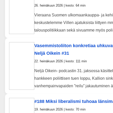
26. heinäkuun 2026 | kesto: 64 min
Vieraana Suomen ulkomaankauppa- ja kehity
keskustelemme Villen ajatuksista liittyen m
talouspolitiikkaan sekä sivuamme myös poliitt
Vasemmistoliiton konkretiaa uhkuvat j
Neljä Oikein #31
22. heinäkuun 2026 | kesto: 111 min
Neljä Oikein- podcastin 31. jaksossa käsitt
hankkeen poliittisen tuen loppu, Kallion sin
vanhempainvapaiden ”reilu” jakautuminen äit
#188 Miksi liberalismi tuhoaa länsim
19. heinäkuun 2026 | kesto: 70 min