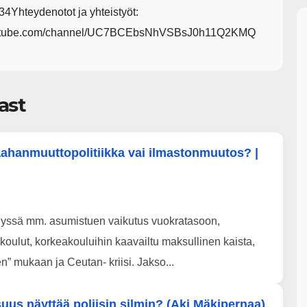
Yhteydenotot ja yhteistyöt:
.youtube.com/channel/UC7BCEbsNhVSBsJ0h11Q2KMQ
ast
aahanmuuttopolitiikka vai ilmastonmuutos? |
telyssä mm. asumistuen vaikutus vuokratasoon,
oulut, korkeakouluihin kaavailtu maksullinen kaista,
” mukaan ja Ceutan- kriisi. Jakso...
suus näyttää poliisin silmin? (Aki Mäkipernaa)