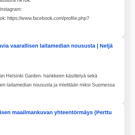
austuntiTikTok:
Instagram:
ok: https://www.facebook.com/profile.php?
via vaarallisen laitamedian noususta | Neljä
aan Helsinki Garden- hankkeen käsittelyä sekä
en laitamedian noususta ja mietitään miksi Suomessa
aisen maailmankuvan yhteentörmäys (Perttu