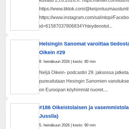
kuvattu 25.6.2026.X: https://twitter.com/tuum
https://www.tiktok.com/@keijontuumaustunti
https://www.instagram.com/salintopi/Facebo
id=61587037806834Yhteydenotot...
Helsingin Sanomat varoittaa tiedosta
Oikein #29
8. heinäkuun 2026 | kesto: 80 min
Neljä Oikein- podcastin 29. jaksossa jatket
pureudutaan Hesingin Sanomien varoitukse
on Euroopan köyhimmät nuoret....
#186 Oikeistolaisen ja vasemmistol
Jussila)
5. heinäkuun 2026 | kesto: 90 min