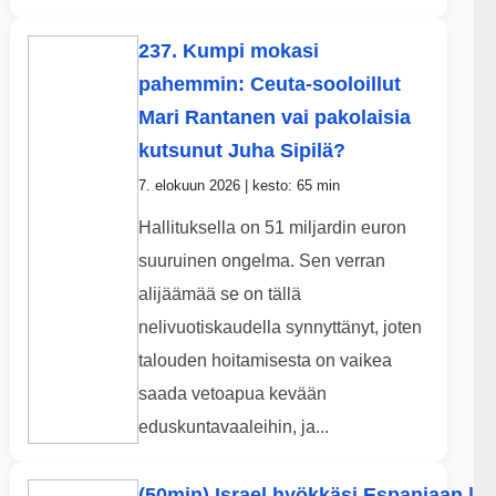
237. Kumpi mokasi
pahemmin: Ceuta-sooloillut
Mari Rantanen vai pakolaisia
kutsunut Juha Sipilä?
7. elokuun 2026 | kesto: 65 min
Hallituksella on 51 miljardin euron
suuruinen ongelma. Sen verran
alijäämää se on tällä
nelivuotiskaudella synnyttänyt, joten
talouden hoitamisesta on vaikea
saada vetoapua kevään
eduskuntavaaleihin, ja...
(50min) Israel hyökkäsi Espanjaan |