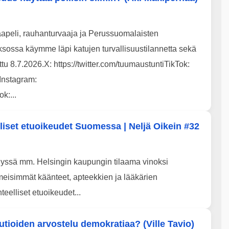
taapeli, rauhanturvaaja ja Perussuomalaisten
ossa käymme läpi katujen turvallisuustilannetta sekä
u 8.7.2026.X: https://twitter.com/tuumaustuntiTikTok:
Instagram:
k:...
lliset etuoikeudet Suomessa | Neljä Oikein #32
elyssä mm. Helsingin kaupungin tilaama vinoksi
meisimmät käänteet, apteekkien ja lääkärien
eelliset etuoikeudet...
tioiden arvostelu demokratiaa? (Ville Tavio)