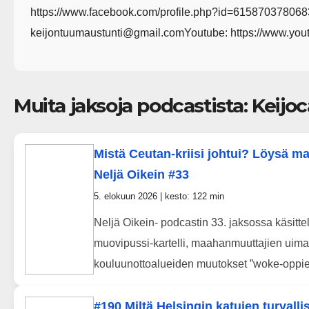
https://www.facebook.com/profile.php?id=61587037806834
keijontuumaustunti@gmail.comYoutube: https://www
Muita jaksoja podcastista: Keijoc
Mistä Ceutan-kriisi johtui? Löysä m
Neljä Oikein #33
5. elokuun 2026 | kesto: 122 min
Neljä Oikein- podcastin 33. jaksossa käsit
muovipussi-kartelli, maahanmuuttajien uimak
kouluunottoalueiden muutokset ”woke-oppien
#190 Miltä Helsingin katujen turvalli