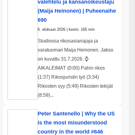
valehtelu ja kansanoikeustaju
(Maija Heinonen) | Puheenaihe
690
6. elokuun 2026 | kesto: 165 min
Studiossa rikosasianajaja ja
varatuomari Maija Heinonen. Jakso
on kuvattu 31.7.2026. ⌚
AIKALEIMAT (0:00) Pahin rikos
(1:37) Rikosjuristin työ (3:34)
Rikosten syy (5:49) Rikosten tekijät
(8:59)...
Peter Santenello | Why the US
is the most misunderstood
country in the world #646