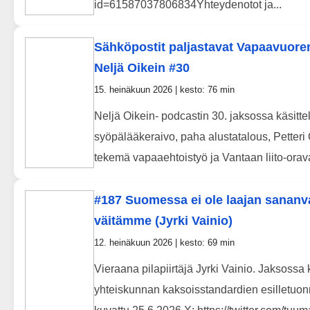
id=61587037806834Yhteydenotot ja...
Sähköpostit paljastavat Vapaavuoren 
Neljä Oikein #30
15. heinäkuun 2026 | kesto: 76 min
Neljä Oikein- podcastin 30. jaksossa käsit
syöpälääkeraivo, paha alustatalous, Petteri 
tekemä vapaaehtoistyö ja Vantaan liito-orava
#187 Suomessa ei ole laajan sananva
väitämme (Jyrki Vainio)
12. heinäkuun 2026 | kesto: 69 min
Vieraana pilapiirtäjä Jyrki Vainio. Jaksos
yhteiskunnan kaksoisstandardien esilletuonni