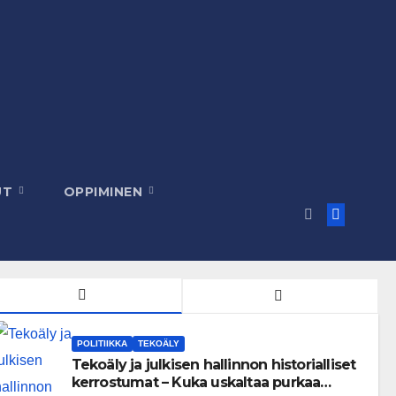
UT
OPPIMINEN
POLITIIKKA
TEKOÄLY
Tekoäly ja julkisen hallinnon historialliset
kerrostumat – Kuka uskaltaa purkaa