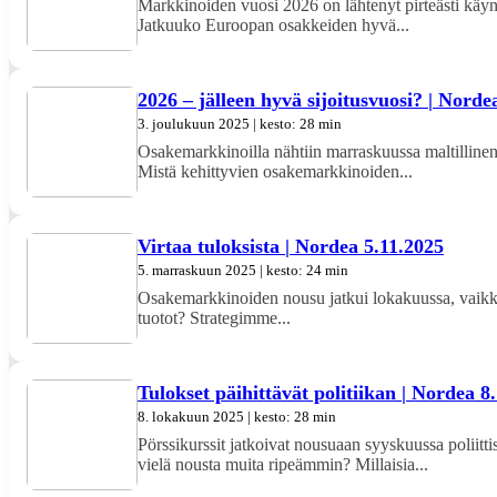
Markkinoiden vuosi 2026 on lähtenyt pirteästi käynt
Jatkuuko Euroopan osakkeiden hyvä...
2026 – jälleen hyvä sijoitusvuosi? | Norde
3. joulukuun 2025 | kesto: 28 min
Osakemarkkinoilla nähtiin marraskuussa maltillinen k
Mistä kehittyvien osakemarkkinoiden...
Virtaa tuloksista | Nordea 5.11.2025
5. marraskuun 2025 | kesto: 24 min
Osakemarkkinoiden nousu jatkui lokakuussa, vaikka
tuotot? Strategimme...
Tulokset päihittävät politiikan | Nordea 8
8. lokakuun 2025 | kesto: 28 min
Pörssikurssit jatkoivat nousuaan syyskuussa poliit
vielä nousta muita ripeämmin? Millaisia...