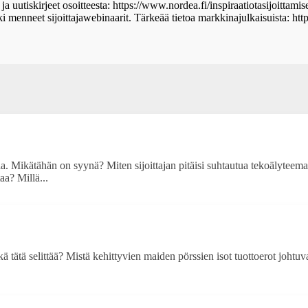
 ja uutiskirjeet osoitteesta: https://www.nordea.fi/inspiraatiotasijoittami
kki menneet sijoittajawebinaarit. Tärkeää tietoa markkinajulkaisuista: 
aa. Mikätähän on syynä? Miten sijoittajan pitäisi suhtautua tekoälyteema
aa? Millä...
 tätä selittää? Mistä kehittyvien maiden pörssien isot tuottoerot johtuva