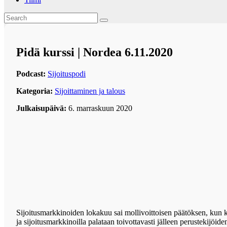
Pidä kurssi | Nordea 6.11.2020
Podcast:
Sijoituspodi
Kategoria:
Sijoittaminen ja talous
Julkaisupäivä:
6. marraskuun 2020
Sijoitusmarkkinoiden lokakuu sai mollivoittoisen päätöksen, kun ko
ja sijoitusmarkkinoilla palataan toivottavasti jälleen perustekijöi