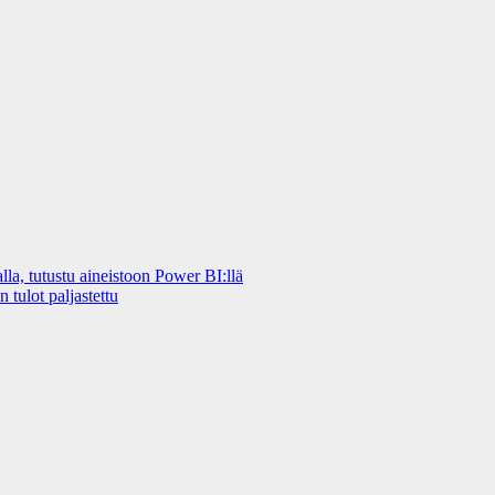
a, tutustu aineistoon Power BI:llä
 tulot paljastettu