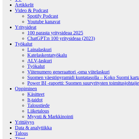
Artikkelit
Video & Podcast
Spotify Podcast
Youtube kanavat
Yritysideat
100 parasta yritysideaa 2025
ChatGPT:n 100 yritysideaa (2023)
Työkalut
Lainalaskuri
Katelaskentatyökalu
ALV-laskuri
Työkalut
Viitenumero generaattori -oma viitelaskuri
Suomen väestöpyramidi kuntatasolla – Koko Suomi kartall
Power BI -raportti: Suomen suuryritysten toimitusjohtajien
Oppiminen
Käsitteet
It-taidot
Taloustiede
Liiketalous
Myynti & Markkinointi
Yrittäjyys
Data & analytiikka
Talous
Tiimi