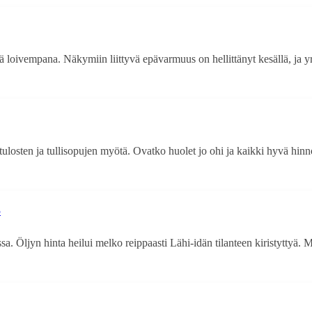
loivempana. Näkymiin liittyvä epävarmuus on hellittänyt kesällä, ja yr
osten ja tullisopujen myötä. Ovatko huolet jo ohi ja kaikki hyvä hinnoiss
5
Öljyn hinta heilui melko reippaasti Lähi-idän tilanteen kiristyttyä. Myös