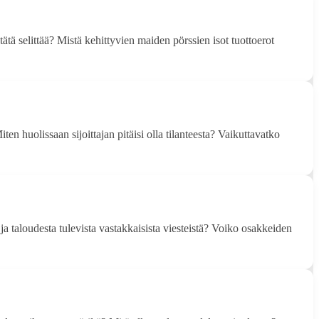
ätä selittää? Mistä kehittyvien maiden pörssien isot tuottoerot
n huolissaan sijoittajan pitäisi olla tilanteesta? Vaikuttavatko
 ja taloudesta tulevista vastakkaisista viesteistä? Voiko osakkeiden