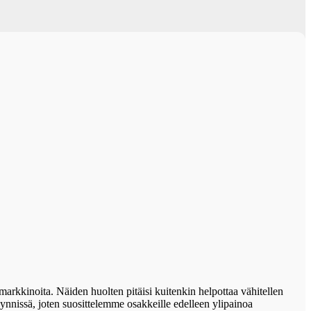
arkkinoita. Näiden huolten pitäisi kuitenkin helpottaa vähitellen
äynnissä, joten suosittelemme osakkeille edelleen ylipainoa