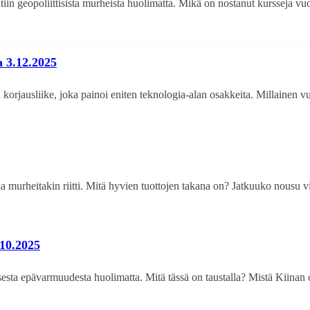
iin geopoliittisista murheista huolimatta. Mikä on nostanut kursseja v
a 3.12.2025
orjausliike, joka painoi eniten teknologia-alan osakkeita. Millainen vuo
 murheitakin riitti. Mitä hyvien tuottojen takana on? Jatkuuko nousu v
.10.2025
tisesta epävarmuudesta huolimatta. Mitä tässä on taustalla? Mistä Kii