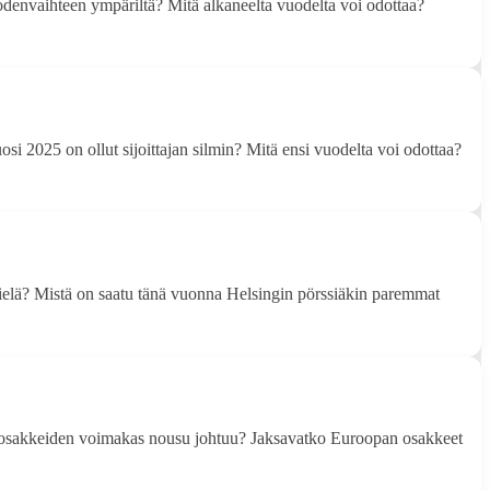
uodenvaihteen ympäriltä? Mitä alkaneelta vuodelta voi odottaa?
si 2025 on ollut sijoittajan silmin? Mitä ensi vuodelta voi odottaa?
ielä? Mistä on saatu tänä vuonna Helsingin pörssiäkin paremmat
nan osakkeiden voimakas nousu johtuu? Jaksavatko Euroopan osakkeet