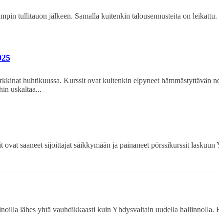
in tullitauon jälkeen. Samalla kuitenkin talousennusteita on leikattu. Mi
025
rkkinat huhtikuussa. Kurssit ovat kuitenkin elpyneet hämmästyttävän nopea
in uskaltaa...
t ovat saaneet sijoittajat säikkymään ja painaneet pörssikurssit laskuun Y
noilla lähes yhtä vauhdikkaasti kuin Yhdysvaltain uudella hallinnolla. 