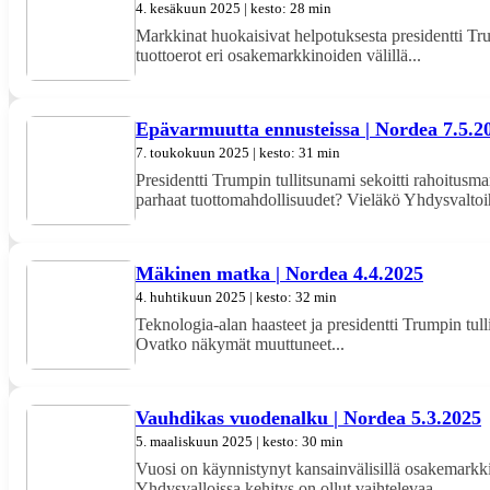
4. kesäkuun 2025 | kesto: 28 min
Markkinat huokaisivat helpotuksesta presidentti Trump
tuottoerot eri osakemarkkinoiden välillä...
Epävarmuutta ennusteissa | Nordea 7.5.2
7. toukokuun 2025 | kesto: 31 min
Presidentti Trumpin tullitsunami sekoitti rahoitusma
parhaat tuottomahdollisuudet? Vieläkö Yhdysvaltoih
Mäkinen matka | Nordea 4.4.2025
4. huhtikuun 2025 | kesto: 32 min
Teknologia-alan haasteet ja presidentti Trumpin tulli
Ovatko näkymät muuttuneet...
Vauhdikas vuodenalku | Nordea 5.3.2025
5. maaliskuun 2025 | kesto: 30 min
Vuosi on käynnistynyt kansainvälisillä osakemarkki
Yhdysvalloissa kehitys on ollut vaihtelevaa....