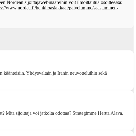
seen Nordean sijoittajawebinaareihin voit ilmoittautua osoitteessa:
https://www.nordea.fi/henkiloasiakkaat/palvelumme/saastaminen-
n käänteisiin, Yhdysvaltain ja Iranin neuvotteluihin sekä
t? Mitä sijoittaja voi jatkolta odottaa? Strategimme Hertta Alava,