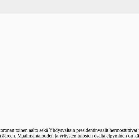
ronan toinen aalto sekä Yhdysvaltain presidentinvaalit hermostuttivat m
den ääreen. Maailmantalouden ja yritysten tulosten osalta elpyminen on k