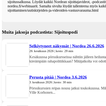
sijoitussalkussa. Löydät kaikki Nordean sijoittajavideot, -podcastit
nordea.fi/webinaarit. Samalta sivulta löydät tallenteena myös kai
sijoittaminen/uutiskirjeiden-ja-videoiden-vastuuvarauma.html
Muita jaksoja podcastista: Sijoituspodi
Selkiytyneet näkymät | Nordea 26.6.2026
26. kesäkuun 2026 | kesto: 29 min
Kesäkuussa pörssikursseissa nähtiin jälleen heilunt
kireämpään rahapolitiikkaan? Mitäjatkolta voi odott
Perusta pitää | Nordea 3.6.2026
3. kesäkuun 2026 | kesto: 30 min
Pörssikurssien reipas nousu jatkui toukokuussa. Mikä
Ville Korhonen...