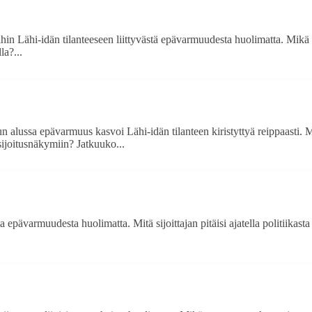
hin Lähi-idän tilanteeseen liittyvästä epävarmuudesta huolimatta. Mikä t
la?...
alussa epävarmuus kasvoi Lähi-idän tilanteen kiristyttyä reippaasti. Mite
ijoitusnäkymiin? Jatkuuko...
 epävarmuudesta huolimatta. Mitä sijoittajan pitäisi ajatella politiikasta