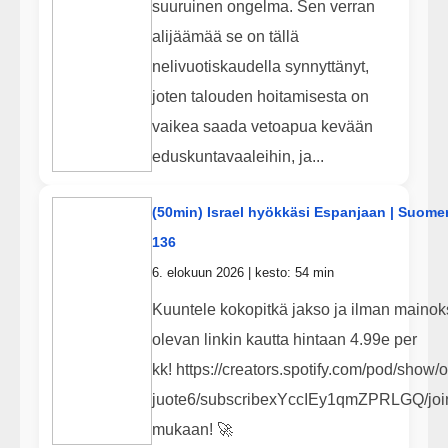
suuruinen ongelma. Sen verran
alijäämää se on tällä
nelivuotiskaudella synnyttänyt,
joten talouden hoitamisesta on
vaikea saada vetoapua kevään
eduskuntavaaleihin, ja...
(50min) Israel hyökkäsi Espanjaan | Suome
136
6. elokuun 2026 | kesto: 54 min
Kuuntele kokopitkä jakso ja ilman mainoks
olevan linkin kautta hintaan 4.99e per
kk! https://creators.spotify.com/pod/show/o
juote6/subscribexYccIEy1qmZPRLGQ/join
mukaan! 🚀