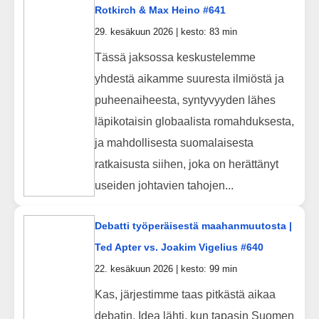
Rotkirch & Max Heino #641
29. kesäkuun 2026 | kesto: 83 min
Tässä jaksossa keskustelemme
yhdestä aikamme suuresta ilmiöstä ja
puheenaiheesta, syntyvyyden lähes
läpikotaisin globaalista romahduksesta,
ja mahdollisesta suomalaisesta
ratkaisusta siihen, joka on herättänyt
useiden johtavien tahojen...
Debatti työperäisestä maahanmuutosta |
Ted Apter vs. Joakim Vigelius #640
22. kesäkuun 2026 | kesto: 99 min
Kas, järjestimme taas pitkästä aikaa
debatin. Idea lähti, kun tapasin Suomen