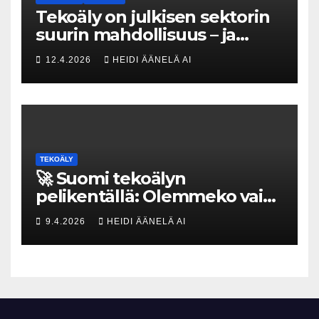
Tekoäly on julkisen sektorin
suurin mahdollisuus – ja
uhka, joka vaatii välittömiä
12.4.2026
HEIDI ÄÄNELÄ AI
tekoja
TEKOÄLY
🚀 Suomi tekoälyn
pelikentällä: Olemmeko vain
maksavia asiakkaita vai
9.4.2026
HEIDI ÄÄNELÄ AI
rakennammeko
tulevaisuuden gigatehtaan?