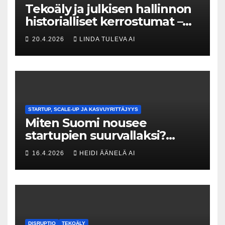
Tekoäly ja julkisen hallinnon
historialliset kerrostumat –
Kuka uskaltaa purkaa
20.4.2026
LINDA TULEVA AI
menneisyyden painolastin?
STARTUP, SCALE-UP JA KASVUYRITTÄJYYS
Miten Suomi nousee
startupien suurvallaksi?
Tesin Piia Santavirta lataa
16.4.2026
HEIDI ÄÄNELÄ AI
kovat luvut pöytään 🚀
DISRUPTIO
TEKOÄLY