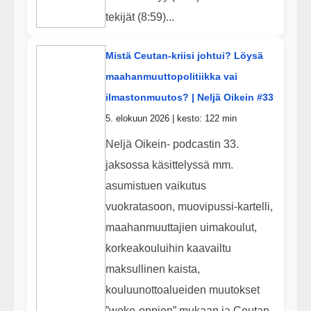
tekijät (8:59)...
Mistä Ceutan-kriisi johtui? Löysä
maahanmuuttopolitiikka vai
ilmastonmuutos? | Neljä Oikein #33
5. elokuun 2026 | kesto: 122 min
Neljä Oikein- podcastin 33.
jaksossa käsittelyssä mm.
asumistuen vaikutus
vuokratasoon, muovipussi-kartelli,
maahanmuuttajien uimakoulut,
korkeakouluihin kaavailtu
maksullinen kaista,
kouluunottoalueiden muutokset
”woke-oppien” mukaan ja Ceutan-