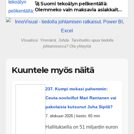
🚀 Suomi tekoälyn pelikentällä:
Olemmeko vain maksavia asiakkaita
vai rakennammeko tulevaisuuden
gigatehtaan?
Visualisoi. Ymmärrä. Johda. Tarvitsetko apua tiedolla
johtamisessa? Ota yhteyttä
Kuuntele myös näitä
237. Kumpi mokasi pahemmin:
Ceuta-sooloillut Mari Rantanen vai
pakolaisia kutsunut Juha Sipilä?
7. elokuun 2026 | kesto: 65 min
Hallituksella on 51 miljardin euron