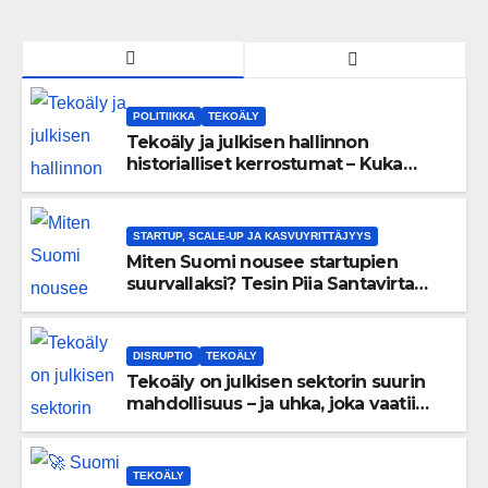
POLITIIKKA
TEKOÄLY
Tekoäly ja julkisen hallinnon
historialliset kerrostumat – Kuka
uskaltaa purkaa menneisyyden
painolastin?
STARTUP, SCALE-UP JA KASVUYRITTÄJYYS
Miten Suomi nousee startupien
suurvallaksi? Tesin Piia Santavirta
lataa kovat luvut pöytään 🚀
DISRUPTIO
TEKOÄLY
Tekoäly on julkisen sektorin suurin
mahdollisuus – ja uhka, joka vaatii
välittömiä tekoja
TEKOÄLY