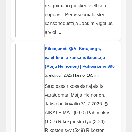
reagoimaan poikkeuksellisen
nopeasti. Perussuomalaisten
kansanedustaja Joakim Vigelius
arvioi,...
Rikosjuristi Q/A: Katujengit,
valehtelu ja kansanoikeustaju
(Maija Heinonen) | Puheenaihe 690
6. elokuun 2026 | kesto: 165 min
Studiossa rikosasianajaja ja
varatuomari Maija Heinonen.
Jakso on kuvattu 31.7.2026. ⌚
AIKALEIMAT (0:00) Pahin rikos
(1:37) Rikosjuristin työ (3:34)
Rikosten syy (5:49) Rikosten