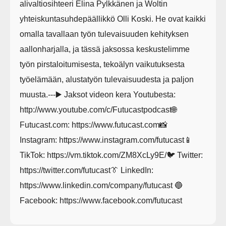
alivaltiosihteeri Elina Pylkkänen ja Woltin
yhteiskuntasuhdepäällikkö Olli Koski. He ovat kaikki
omalla tavallaan työn tulevaisuuden kehityksen
aallonharjalla, ja tässä jaksossa keskustelimme
työn pirstaloitumisesta, tekoälyn vaikutuksesta
työelämään, alustatyön tulevaisuudesta ja paljon
muusta.---▶️ Jaksot videon kera Youtubesta:
http://www.youtube.com/c/Futucastpodcast🌐
Futucast.com: https://www.futucast.com📸
Instagram: https://www.instagram.com/futucast📱
TikTok: https://vm.tiktok.com/ZM8XcLy9E/🐦 Twitter:
https://twitter.com/futucast👔 LinkedIn:
https://www.linkedin.com/company/futucast 🔵
Facebook: https://www.facebook.com/futucast