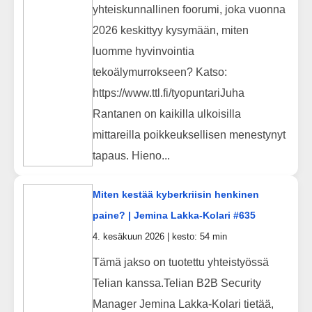
yhteiskunnallinen foorumi, joka vuonna
2026 keskittyy kysymään, miten
luomme hyvinvointia
tekoälymurrokseen? Katso:
https://www.ttl.fi/tyopuntariJuha
Rantanen on kaikilla ulkoisilla
mittareilla poikkeuksellisen menestynyt
tapaus. Hieno...
Miten kestää kyberkriisin henkinen
paine? | Jemina Lakka-Kolari #635
4. kesäkuun 2026 | kesto: 54 min
Tämä jakso on tuotettu yhteistyössä
Telian kanssa.Telian B2B Security
Manager Jemina Lakka-Kolari tietää,