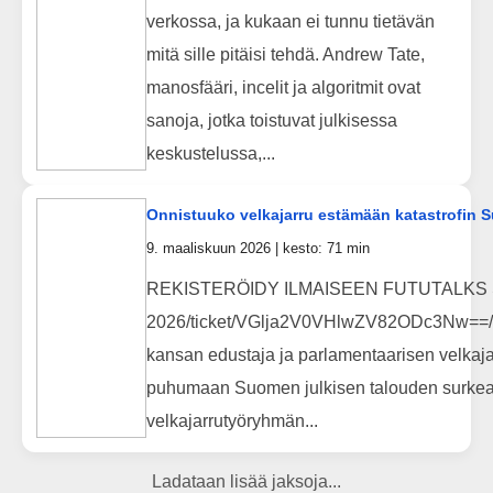
verkossa, ja kukaan ei tunnu tietävän
mitä sille pitäisi tehdä. Andrew Tate,
manosfääri, incelit ja algoritmit ovat
sanoja, jotka toistuvat julkisessa
keskustelussa,...
Onnistuuko velkajarru estämään katastrofin S
9. maaliskuun 2026 | kesto: 71 min
REKISTERÖIDY ILMAISEEN FUTUTALKS STRIIM
2026/ticket/VGlja2V0VHlwZV82ODc3Nw
kansan edustaja ja parlamentaarisen velkaja
puhumaan Suomen julkisen talouden surkeasta 
velkajarrutyöryhmän...
Ladataan lisää jaksoja...