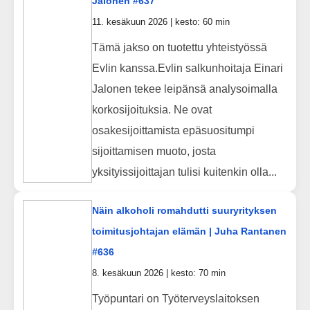
Jalonen #637
11. kesäkuun 2026 | kesto: 60 min
Tämä jakso on tuotettu yhteistyössä
Evlin kanssa.Evlin salkunhoitaja Einari
Jalonen tekee leipänsä analysoimalla
korkosijoituksia. Ne ovat
osakesijoittamista epäsuositumpi
sijoittamisen muoto, josta
yksityissijoittajan tulisi kuitenkin olla...
Näin alkoholi romahdutti suuryrityksen
toimitusjohtajan elämän | Juha Rantanen
#636
8. kesäkuun 2026 | kesto: 70 min
Työpuntari on Työterveyslaitoksen