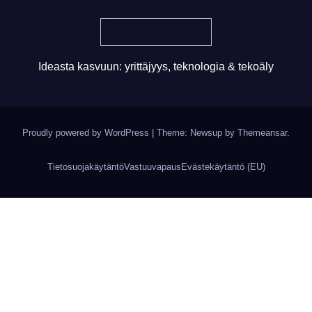
Ideasta kasvuun: yrittäjyys, teknologia & tekoäly
Proudly powered by WordPress
|
Theme: Newsup by
Themeansar
.
Tietosuojakäytäntö
Vastuuvapaus
Evästekäytäntö (EU)