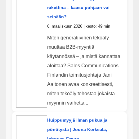
rakettina – kaasu pohjaan vai
seinään?
6. maaliskuun 2026 | kesto: 49 min
Miten generatiivinen tekoäly
muuttaa B2B-myyntiä
käytännössä – ja mistä kannattaa
aloittaa? Sales Communications
Finlandin toimitusjohtaja Jani
Aaltonen avaa konkreettisesti,
miten tekoäly tehostaa jokaista
myynnin vaihetta...
Huippumyyjä ilman pukua ja
pönötystä | Joona Korkeala,
Inhouse Group