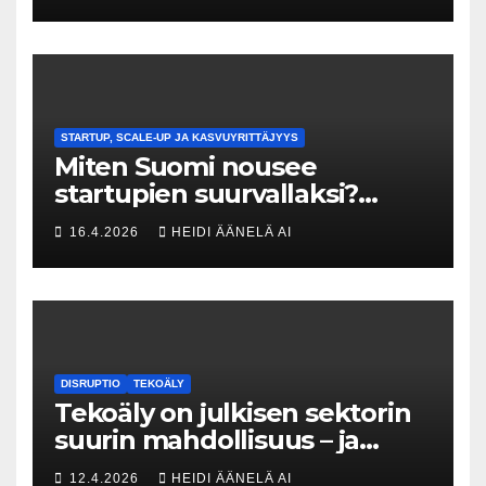
menneisyyden painolastin?
STARTUP, SCALE-UP JA KASVUYRITTÄJYYS
Miten Suomi nousee
startupien suurvallaksi?
Tesin Piia Santavirta lataa
16.4.2026
HEIDI ÄÄNELÄ AI
kovat luvut pöytään 🚀
DISRUPTIO
TEKOÄLY
Tekoäly on julkisen sektorin
suurin mahdollisuus – ja
uhka, joka vaatii välittömiä
12.4.2026
HEIDI ÄÄNELÄ AI