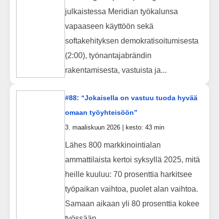
julkaistessa Meridian työkalunsa
vapaaseen käyttöön sekä
softakehityksen demokratisoitumisesta
(2:00), työnantajabrändin
rakentamisesta, vastuista ja...
#88: “Jokaisella on vastuu tuoda hyvää
omaan työyhteisöön”
3. maaliskuun 2026 | kesto: 43 min
Lähes 800 markkinointialan
ammattilaista kertoi syksyllä 2025, mitä
heille kuuluu: 70 prosenttia harkitsee
työpaikan vaihtoa, puolet alan vaihtoa.
Samaan aikaan yli 80 prosenttia kokee
työssään...