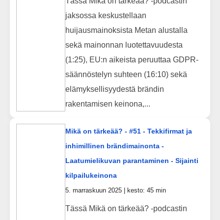
Tässä Mikä on tärkeää? -podcastin
jaksossa keskustellaan
huijausmainoksista Metan alustalla
sekä mainonnan luotettavuudesta
(1:25), EU:n aikeista peruuttaa GDPR-
säännöstelyn suhteen (16:10) sekä
elämyksellisyydestä brändin
rakentamisen keinona,...
Mikä on tärkeää? - #51 - Tekkifirmat ja
inhimillinen brändimainonta -
Laatumielikuvan parantaminen - Sijainti
kilpailukeinona
5. marraskuun 2025 | kesto: 45 min
Tässä Mikä on tärkeää? -podcastin