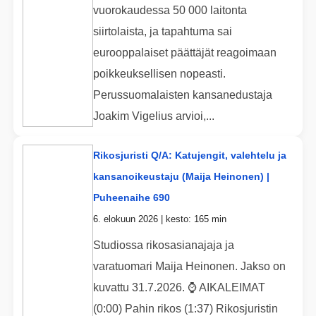
vuorokaudessa 50 000 laitonta
siirtolaista, ja tapahtuma sai
eurooppalaiset päättäjät reagoimaan
poikkeuksellisen nopeasti.
Perussuomalaisten kansanedustaja
Joakim Vigelius arvioi,...
Rikosjuristi Q/A: Katujengit, valehtelu ja
kansanoikeustaju (Maija Heinonen) |
Puheenaihe 690
6. elokuun 2026 | kesto: 165 min
Studiossa rikosasianajaja ja
varatuomari Maija Heinonen. Jakso on
kuvattu 31.7.2026. ⌚ AIKALEIMAT
(0:00) Pahin rikos (1:37) Rikosjuristin