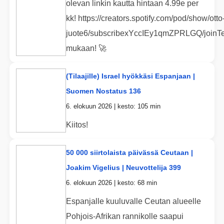
olevan linkin kautta hintaan 4.99e per
kk! https://creators.spotify.com/pod/show/otto
juote6/subscribexYccIEy1qmZPRLGQ/joinTe
mukaan! 🚀
(Tilaajille) Israel hyökkäsi Espanjaan |
Suomen Nostatus 136
6. elokuun 2026 | kesto: 105 min
Kiitos!
50 000 siirtolaista päivässä Ceutaan |
Joakim Vigelius | Neuvottelija 399
6. elokuun 2026 | kesto: 68 min
Espanjalle kuuluvalle Ceutan alueelle
Pohjois-Afrikan rannikolle saapui