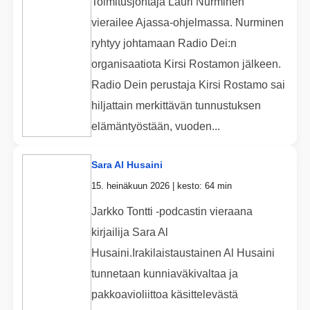
Toimitusjohtaja Lauri Nurminen
vierailee Ajassa-ohjelmassa. Nurminen
ryhtyy johtamaan Radio Dei:n
organisaatiota Kirsi Rostamon jälkeen.
Radio Dein perustaja Kirsi Rostamo sai
hiljattain merkittävän tunnustuksen
elämäntyöstään, vuoden...
Sara Al Husaini
15. heinäkuun 2026 | kesto: 64 min
Jarkko Tontti -podcastin vieraana
kirjailija Sara Al
Husaini.Irakilaistaustainen Al Husaini
tunnetaan kunniaväkivaltaa ja
pakkoavioliittoa käsittelevästä