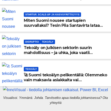
menneisyyden painolastin?
STARTUP, SCALE-UP JA KASVUYRITTÄJYYS
Miten Suomi nousee startupien
suurvallaksi? Tesin Piia Santavirta lataa
kovat luvut pöytään 🚀
DISRUPTIO
TEKOÄLY
Tekoäly on julkisen sektorin suurin
mahdollisuus – ja uhka, joka vaatii
välittömiä tekoja
TEKOÄLY
🚀 Suomi tekoälyn pelikentällä: Olemmeko
vain maksavia asiakkaita vai
rakennammeko tulevaisuuden
gigatehtaan?
Visualisoi. Ymmärrä. Johda. Tarvitsetko apua tiedolla johtamisessa? Ota
yhteyttä