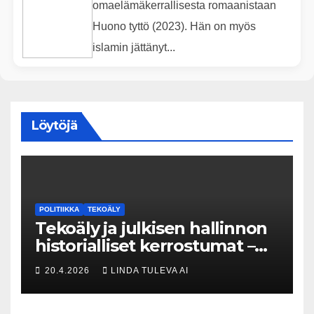
omaelämäkerrallisesta romaanistaan
Huono tyttö (2023). Hän on myös
islamin jättänyt...
Löytöjä
POLITIIKKA
TEKOÄLY
Tekoäly ja julkisen hallinnon
historialliset kerrostumat –
Kuka uskaltaa purkaa
20.4.2026
LINDA TULEVA AI
menneisyyden painolastin?