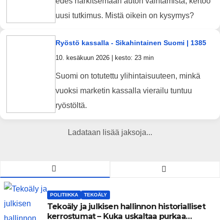
edes harkitsemaan auton vaihtamista, kertoo
uusi tutkimus. Mistä oikein on kysymys?
Ryöstö kassalla - Sikahintainen Suomi | 1385
10. kesäkuun 2026 | kesto: 23 min
Suomi on totutettu ylihintaisuuteen, minkä
vuoksi marketin kassalla vierailu tuntuu
ryöstöltä.
Ladataan lisää jaksoja...
POLITIIKKA
TEKOÄLY
Tekoäly ja julkisen hallinnon historialliset
kerrostumat – Kuka uskaltaa purkaa