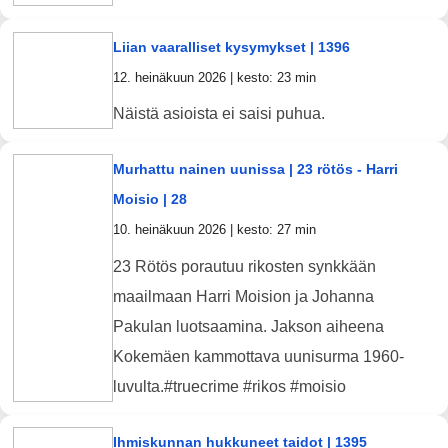
Liian vaaralliset kysymykset | 1396
12. heinäkuun 2026 | kesto: 23 min
Näistä asioista ei saisi puhua.
Murhattu nainen uunissa | 23 rötös - Harri
Moisio | 28
10. heinäkuun 2026 | kesto: 27 min
23 Rötös porautuu rikosten synkkään
maailmaan Harri Moision ja Johanna
Pakulan luotsaamina. Jakson aiheena
Kokemäen kammottava uunisurma 1960-
luvulta.#truecrime #rikos #moisio
Ihmiskunnan hukkuneet taidot | 1395