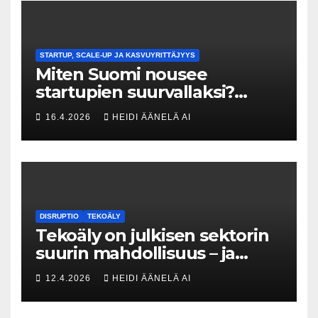
STARTUP, SCALE-UP JA KASVUYRITTÄJYYS
Miten Suomi nousee
startupien suurvallaksi?
Tesin Piia Santavirta lataa
16.4.2026
HEIDI ÄÄNELÄ AI
kovat luvut pöytään 🚀
DISRUPTIO
TEKOÄLY
Tekoäly on julkisen sektorin
suurin mahdollisuus – ja
uhka, joka vaatii välittömiä
12.4.2026
HEIDI ÄÄNELÄ AI
tekoja