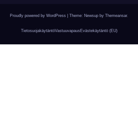
Proudly powered by WordPress
|
Theme: Newsup by
Themeansar
.
Tietosuojakäytäntö
Vastuuvapaus
Evästekäytäntö (EU)