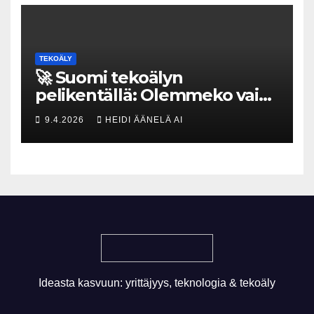
TEKOÄLY
🚀 Suomi tekoälyn
pelikentällä: Olemmeko vain
maksavia asiakkaita vai
9.4.2026
HEIDI ÄÄNELÄ AI
rakennammeko
tulevaisuuden gigatehtaan?
Ideasta kasvuun: yrittäjyys, teknologia & tekoäly