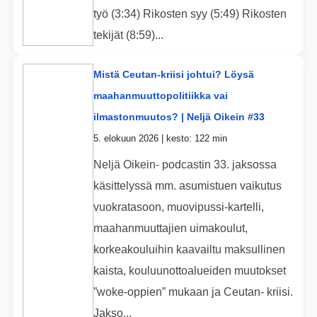
työ (3:34) Rikosten syy (5:49) Rikosten
tekijät (8:59)...
Mistä Ceutan-kriisi johtui? Löysä
maahanmuuttopolitiikka vai
ilmastonmuutos? | Neljä Oikein #33
5. elokuun 2026 | kesto: 122 min
Neljä Oikein- podcastin 33. jaksossa
käsittelyssä mm. asumistuen vaikutus
vuokratasoon, muovipussi-kartelli,
maahanmuuttajien uimakoulut,
korkeakouluihin kaavailtu maksullinen
kaista, kouluunottoalueiden muutokset
”woke-oppien” mukaan ja Ceutan- kriisi.
Jakso...