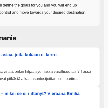
ll define the goals for you and you will end up
 control and move towards your desired destination.
mania
 asiaa, joita kukaan ei kerro
ssavirtaa, onkin hiljaa syömässä varallisuuttasi? Tässä
at pitkästä aikaa asuntosijoittamisen pariin...
t – miksi se ei riittänyt? Vieraana Emilia