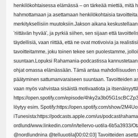
henkilökohtaisessa elämässä – on tärkeää miettiä, mitä ha
hahmottamaan ja asettamaan henkilökohtaisia tavoitteita,
merkityksellisiin muutoksiin.Jakson aikana keskustellaan
'riittävän hyvää', ja pyrkiä siihen, sen sijaan että tavoittel
täydellisiä, vaan riittää, että ne ovat motivoivia ja realist
tavoitteitamme, joku toinen tekee sen puolestamme, jo
suuntaan.Lopuksi Rahamania-podcastissa kannustetaan k
ohjat omassa elämässään. Tämä antaa mahdollisuuden s
päätyminen sattumanvaraiseen suuntaan. Tavoitteiden ase
vaan myös vahvistaa sisäistä motivaatiota ja itsenäisyyt
https://open.spotify.com/episode/4hky2a3b05G1scB
löytyy esim. Spotify:https://open.spotify.com/show/2
iTunesista:https://podcasts.apple.com/us/podcast/raha
ordlund/www.linkedin.com/in/tellervo-uotila-6b5a3933/O
@nordlundnina @telluuotila[00:02:03] Tavoitteiden asetta