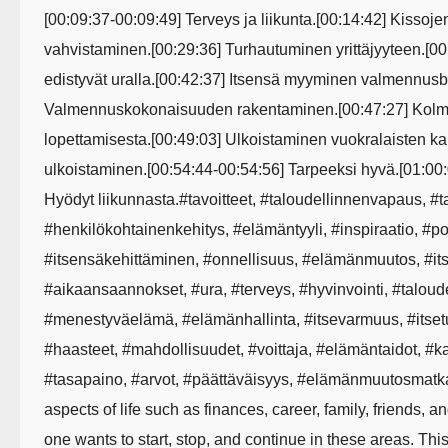
[00:09:37-00:09:49] Terveys ja liikunta.[00:14:42] Kissoj
vahvistaminen.[00:29:36] Turhautuminen yrittäjyyteen.[0
edistyvät uralla.[00:42:37] Itsensä myyminen valmennusb
Valmennuskokonaisuuden rakentaminen.[00:47:27] Kolme 
lopettamisesta.[00:49:03] Ulkoistaminen vuokralaisten ka
ulkoistaminen.[00:54:44-00:54:56] Tarpeeksi hyvä.[01:00:
Hyödyt liikunnasta.#tavoitteet, #taloudellinnenvapaus, #
#henkilökohtainenkehitys, #elämäntyyli, #inspiraatio, #p
#itsensäkehittäminen, #onnellisuus, #elämänmuutos, #i
#aikaansaannokset, #ura, #terveys, #hyvinvointi, #taloud
#menestyväelämä, #elämänhallinta, #itsevarmuus, #itset
#haasteet, #mahdollisuudet, #voittaja, #elämäntaidot, #k
#tasapaino, #arvot, #päättäväisyys, #elämänmuutosmatkaIn
aspects of life such as finances, career, family, friends, a
one wants to start, stop, and continue in these areas. Thi