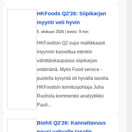
HKFoods Q2'26: Siipikarjan
myynti veti hyvin
5. elokuun 2026 | kesto: 9 min
HKFoodsin Q2 sujui mallikkaasti
myynnin kasvettua etenkin
vähittäiskaupassa siipikarjan
vetämänä. Myös Food service -
puolella kysyntä oli hyvällä tasolla.
HKFoodsin toimitusjohtaja Juha
Ruohola kommentoi analyytikko
Pauli...
Biohit Q2'26: Kannattavuus
nousi vahvalle tasolle