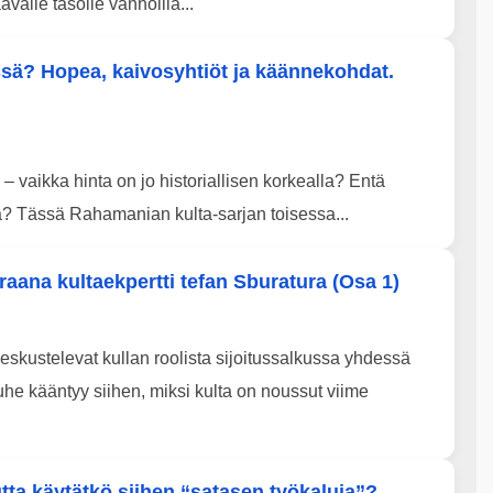
avalle tasolle vanhoilla...
ssä? Hopea, kaivosyhtiöt ja käännekohdat.
 vaikka hinta on jo historiallisen korkealla? Entä
ää? Tässä Rahamanian kulta-sarjan toisessa...
aana kultaekpertti tefan Sburatura (Osa 1)
skustelevat kullan roolista sijoitussalkussa yhdessä
he kääntyy siihen, miksi kulta on noussut viime
a käytätkö siihen “satasen työkaluja”?