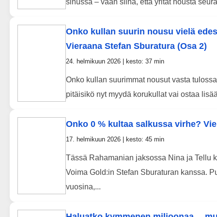
sinussa – vaan siinä, että yrität nousta seura
Onko kullan suurin nousu vielä ede
Vieraana Stefan Sburatura (Osa 2)
24. helmikuun 2026 | kesto: 37 min
Onko kullan suurimmat nousut vasta tulossa –
pitäisikö nyt myydä korukullat vai ostaa lis
Onko 0 % kultaa salkussa virhe? Vier
17. helmikuun 2026 | kesto: 45 min
Tässä Rahamanian jaksossa Nina ja Tellu ke
Voima Gold:in Stefan Sburaturan kanssa. Pu
vuosina,...
Haluatko kymmenen miljoonaa… mutt