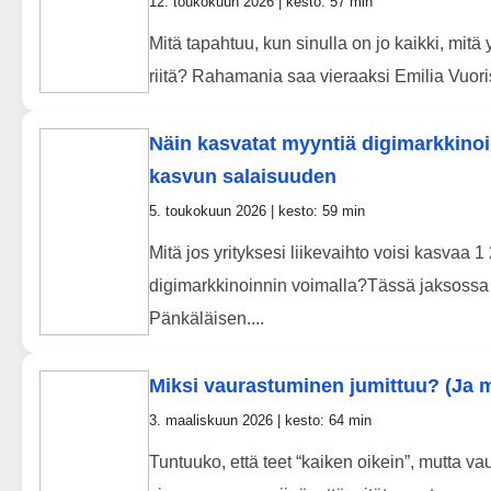
12. toukokuun 2026 | kesto: 57 min
Mitä tapahtuu, kun sinulla on jo kaikki, mitä 
riitä? Rahamania saa vieraaksi Emilia Vuori
Näin kasvatat myyntiä digimarkkinoi
kasvun salaisuuden
5. toukokuun 2026 | kesto: 59 min
Mitä jos yrityksesi liikevaihto voisi kasvaa
digimarkkinoinnin voimalla?Tässä jaksossa 
Pänkäläisen....
Miksi vaurastuminen jumittuu? (Ja m
3. maaliskuun 2026 | kesto: 64 min
Tuntuuko, että teet “kaiken oikein”, mutta v