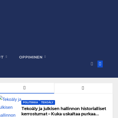
UT
OPPIMINEN
POLITIIKKA
TEKOÄLY
Tekoäly ja julkisen hallinnon historialliset
kerrostumat – Kuka uskaltaa purkaa