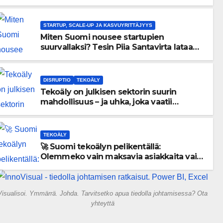
menneisyyden painolastin?
STARTUP, SCALE-UP JA KASVUYRITTÄJYYS
Miten Suomi nousee startupien
suurvallaksi? Tesin Piia Santavirta lataa
kovat luvut pöytään 🚀
DISRUPTIO
TEKOÄLY
Tekoäly on julkisen sektorin suurin
mahdollisuus – ja uhka, joka vaatii
välittömiä tekoja
TEKOÄLY
🚀 Suomi tekoälyn pelikentällä:
Olemmeko vain maksavia asiakkaita vai
rakennammeko tulevaisuuden
gigatehtaan?
Visualisoi. Ymmärrä. Johda. Tarvitsetko apua tiedolla johtamisessa? Ota
yhteyttä