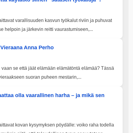
ttavat varallisuuden kasvun työkalut riviin ja puhuvat
 helpoin ja järkevin reitti vaurastumiseen,...
 Vieraana Anna Perho
n, vaan se että jäät elämään elämätöntä elämää? Tässä
ieraakseen suoran puheen mestarin,...
aattaa olla vaarallinen harha – ja mikä sen
ittavat kovan kysymyksen pöydälle: voiko raha todella