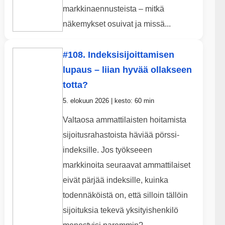
markkinaennusteista – mitkä
näkemykset osuivat ja missä...
#108. Indeksisijoittamisen
lupaus – liian hyvää ollakseen
totta?
5. elokuun 2026 | kesto: 60 min
Valtaosa ammattilaisten hoitamista
sijoitusrahastoista häviää pörssi-
indeksille. Jos työkseeen
markkinoita seuraavat ammattilaiset
eivät pärjää indeksille, kuinka
todennäköistä on, että silloin tällöin
sijoituksia tekevä yksityishenkilö