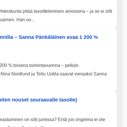
yhteiskunta pitää tavoittelemisen arvoisena – ja se ei silti
salmen. Hän on...
nnilla – Sanna Pänkäläinen avaa 1 200 %
 1 200 % toisena toimintavuonna – pelkän
Nina Nordlund ja Tellu Uotila saavat vieraaksi Sanna
iten nouset seuraavalle tasolle)
aurastuminen on silti jumissa? Entä jos ongelma ei ole