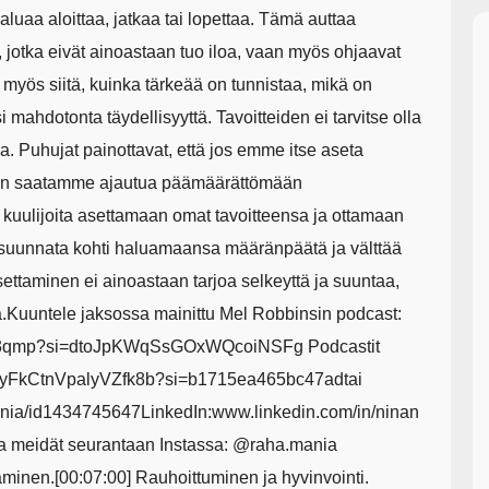
luaa aloittaa, jatkaa tai lopettaa. Tämä auttaa
 jotka eivät ainoastaan tuo iloa, vaan myös ohjaavat
 myös siitä, kuinka tärkeää on tunnistaa, mikä on
isi mahdotonta täydellisyyttä. Tavoitteiden ei tarvitse olla
isia. Puhujat painottavat, että jos emme itse aseta
lloin saatamme ajautua päämäärättömään
uulijoita asettamaan omat tavoitteensa ja ottamaan
uunnata kohti haluamaansa määränpäätä ja välttää
ttaminen ei ainoastaan tarjoa selkeyttä ja suuntaa,
tä.Kuuntele jaksossa mainittu Mel Robbinsin podcast:
CZp3qmp?si=dtoJpKWqSsGOxWQcoiNSFg Podcastit
M4UoyFkCtnVpalyVZfk8b?si=b1715ea465bc47adtai
mania/id1434745647LinkedIn:www.linkedin.com/in/ninan
ta meidät seurantaan Instassa: @raha.mania
minen.[00:07:00] Rauhoittuminen ja hyvinvointi.