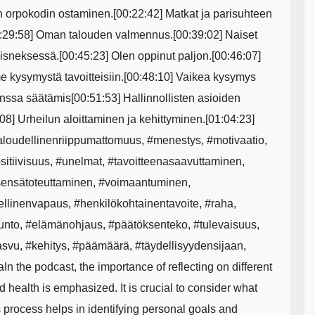
en orpokodin ostaminen.[00:22:42] Matkat ja parisuhteen
0:29:58] Oman talouden valmennus.[00:39:02] Naiset
isneksessä.[00:45:23] Olen oppinut paljon.[00:46:07]
kysymystä tavoitteisiin.[00:48:10] Vaikea kysymys
nssa säätämis[00:51:53] Hallinnollisten asioiden
08] Urheilun aloittaminen ja kehittyminen.[01:04:23]
taloudellinenriippumattomuus, #menestys, #motivaatio,
ositiivisuus, #unelmat, #tavoitteenasaavuttaminen,
tsensätoteuttaminen, #voimaantuminen,
ellinenvapaus, #henkilökohtainentavoite, #raha,
unto, #elämänohjaus, #päätöksenteko, #tulevaisuus,
asvu, #kehitys, #päämäärä, #täydellisyydensijaan,
 the podcast, the importance of reflecting on different
nd health is emphasized. It is crucial to consider what
s process helps in identifying personal goals and