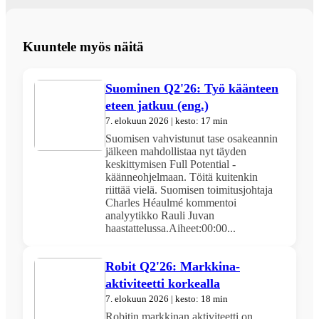
Kuuntele myös näitä
Suominen Q2'26: Työ käänteen
eteen jatkuu (eng.)
7. elokuun 2026 | kesto: 17 min
Suomisen vahvistunut tase osakeannin
jälkeen mahdollistaa nyt täyden
keskittymisen Full Potential -
käänneohjelmaan. Töitä kuitenkin
riittää vielä. Suomisen toimitusjohtaja
Charles Héaulmé kommentoi
analyytikko Rauli Juvan
haastattelussa.Aiheet:00:00...
Robit Q2'26: Markkina-
aktiviteetti korkealla
7. elokuun 2026 | kesto: 18 min
Robitin markkinan aktiviteetti on