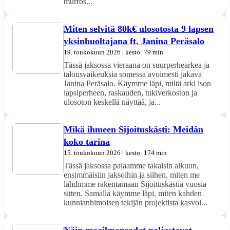
murros...
Miten selvitä 80k€ ulosotosta 9 lapsen
yksinhuoltajana ft. Janina Peräsalo
19. toukokuun 2026 | kesto: 79 min
Tässä jaksossa vieraana on suurperhearkea ja
talousvaikeuksia somessa avoimesti jakava
Janina Peräsalo. Käymme läpi, miltä arki ison
lapsiperheen, raskauden, tukiverkoston ja
ulosoton keskellä näyttää, ja...
Mikä ihmeen Sijoituskästi: Meidän
koko tarina
15. toukokuun 2026 | kesto: 174 min
Tässä jaksossa palaamme takaisin alkuun,
ensimmäisiin jaksoihin ja siihen, miten me
lähdimme rakentamaan Sijoituskästiä vuosia
sitten. Samalla käymme läpi, miten kahden
kunnianhimoisen tekijän projektista kasvoi...
Näin maailmansodat paljastavat