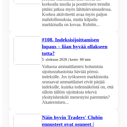
korkealla tasolla ja positiivisen trendin
pitäisi jatkua myös lähitulevaisuudessa.
Korkea aktiviteetti avaa myös paljon
mahdollisuuksia, mutta kilpailu
markkinalla on kovaa. Robitin...
#108. Indeksisijoittamisen
lupaus – liian hyvää ollakseen
totta?
5. elokuun 2026 | kesto: 60 min
Valtaosa ammattilaisten hoitamista
sijoitusrahastoista häviää pörssi-
indeksille. Jos työkseeen markkinoita
seuraavat ammattilaiset eivät pärjää
indeksille, kuinka todennäköistä on, että
silloin tällöin sijoituksia tekevä
yksityishenkilö menestyisi paremmin?
Akateemisen...
Näin hyvin Traders' Clubin
ennusteet ovat osuneet |