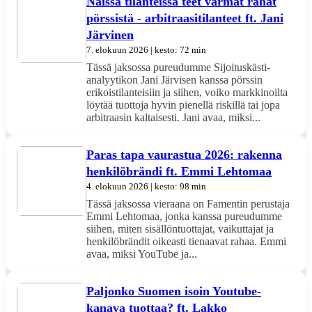
Näissä tilanteissa teet varmat rahat
pörssistä - arbitraasitilanteet ft. Jani
Järvinen
7. elokuun 2026 | kesto: 72 min
Tässä jaksossa pureudumme Sijoituskästi-
analyytikon Jani Järvisen kanssa pörssin
erikoistilanteisiin ja siihen, voiko markkinoilta
löytää tuottoja hyvin pienellä riskillä tai jopa
arbitraasin kaltaisesti. Jani avaa, miksi...
Paras tapa vaurastua 2026: rakenna
henkilöbrändi ft. Emmi Lehtomaa
4. elokuun 2026 | kesto: 98 min
Tässä jaksossa vieraana on Famentin perustaja
Emmi Lehtomaa, jonka kanssa pureudumme
siihen, miten sisällöntuottajat, vaikuttajat ja
henkilöbrändit oikeasti tienaavat rahaa. Emmi
avaa, miksi YouTube ja...
Paljonko Suomen isoin Youtube-
kanava tuottaa? ft. Lakko