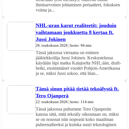
ihmisarvoisen johtamisen periaatteet, fokuksen
voima ja...
NHL-uran karut realiteetit: jouduin
vaihtamaan joukkuetta 8 kertaa ft.
Jussi Jokinen
26. toukokuun 2026 | kesto: 94 min
Tässä jaksossa vieraana on entinen
jääkiekkoilija Jussi Jokinen. Keskustelussa
käydään läpi matka Kalajoelta NHL:ään, draft-
hetki, ensimmäiset vuodet Pohjois-Amerikassa
ja se, miksi Jussi uskoo, että liian...
Tämä sinun pitää tietää tekoälystä ft.
Tero Ojanperä
22. toukokuun 2026 | kesto: 114 min
Tässä jaksossa puhumme Tero Ojanperän
kanssa siitä, mitä tekoäly oikeastaan on, miksi
se on noussut niin nopeasti koko maailman
puheenaiheeksi ja kuinka suuri teknologinen