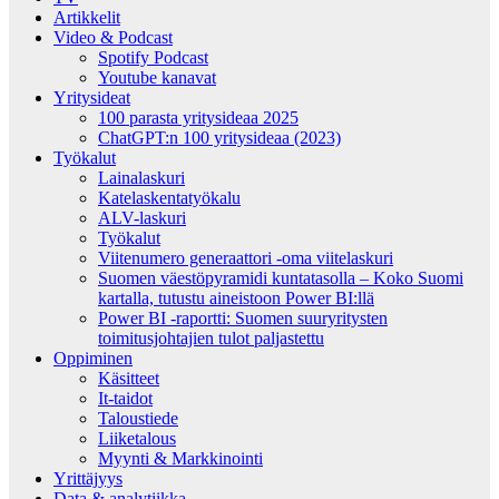
Artikkelit
Video & Podcast
Spotify Podcast
Youtube kanavat
Yritysideat
100 parasta yritysideaa 2025
ChatGPT:n 100 yritysideaa (2023)
Työkalut
Lainalaskuri
Katelaskentatyökalu
ALV-laskuri
Työkalut
Viitenumero generaattori -oma viitelaskuri
Suomen väestöpyramidi kuntatasolla – Koko Suomi
kartalla, tutustu aineistoon Power BI:llä
Power BI -raportti: Suomen suuryritysten
toimitusjohtajien tulot paljastettu
Oppiminen
Käsitteet
It-taidot
Taloustiede
Liiketalous
Myynti & Markkinointi
Yrittäjyys
Data & analytiikka