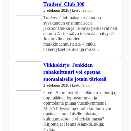
Traders' Club 308
5. elokuun 2026 | kesto: 33 min
Traders’ Club palaa kesätauolta
syyskauden ensimmäiseen
jaksoon!Jukka ja Tuomas perkaavat heti
alkuun AI-tekoälyn tekemää analyysiä
Jukan viime vuoden
markkinaennusteista – mitkä
näkemykset osuivat ja missä...
Viikkokirje: Jenkkien
rahakulttuuri voi opettaa
suomalaiselle jotain tärkeää
2. elokuun 2026 | kesto: 9 min
Credit Score pyörittää elämän valintoja,
tippi päättää loppusumman ja
opintolaina piinaa vuosikymmeniä.
Mitä Yhdysvaltojen rahakulttuuri voi
opettaa suomalaiselle rahasta,
kuluttamisesta ja yhteiskunnasta?
Kirjoittaja: Henna AlankoLukija:
Evita...