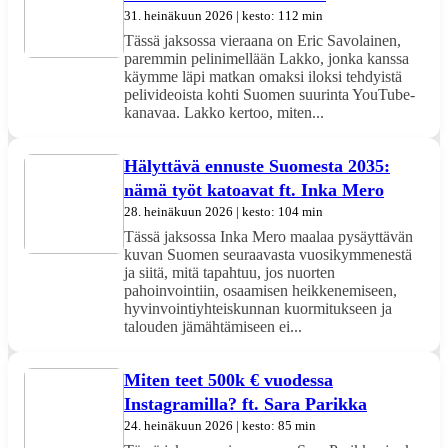
31. heinäkuun 2026 | kesto: 112 min
Tässä jaksossa vieraana on Eric Savolainen,
paremmin pelinimellään Lakko, jonka kanssa
käymme läpi matkan omaksi iloksi tehdyistä
pelivideoista kohti Suomen suurinta YouTube-
kanavaa. Lakko kertoo, miten...
Hälyttävä ennuste Suomesta 2035:
nämä työt katoavat ft. Inka Mero
28. heinäkuun 2026 | kesto: 104 min
Tässä jaksossa Inka Mero maalaa pysäyttävän
kuvan Suomen seuraavasta vuosikymmenestä
ja siitä, mitä tapahtuu, jos nuorten
pahoinvointiin, osaamisen heikkenemiseen,
hyvinvointiyhteiskunnan kuormitukseen ja
talouden jämähtämiseen ei...
Miten teet 500k € vuodessa
Instagramilla? ft. Sara Parikka
24. heinäkuun 2026 | kesto: 85 min