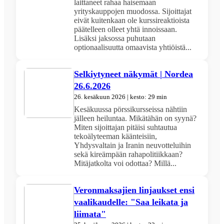
laittaneet rahaa haisemaan
yrityskauppojen muodossa. Sijoittajat
eivät kuitenkaan ole kurssireaktioista
päätelleen olleet yhtä innoissaan.
Lisäksi jaksossa puhutaan
optionaalisuutta omaavista yhtiöistä...
Selkiytyneet näkymät | Nordea
26.6.2026
26. kesäkuun 2026 | kesto: 29 min
Kesäkuussa pörssikursseissa nähtiin
jälleen heiluntaa. Mikätähän on syynä?
Miten sijoittajan pitäisi suhtautua
tekoälyteeman käänteisiin,
Yhdysvaltain ja Iranin neuvotteluihin
sekä kireämpään rahapolitiikkaan?
Mitäjatkolta voi odottaa? Millä...
Veronmaksajien linjaukset ensi
vaalikaudelle: "Saa leikata ja
liimata"