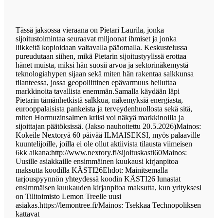
Tässä jaksossa vieraana on Pietari Laurila, jonka
sijoitustoimintaa seuraavat miljoonat ihmiset ja jonka
liikkeitä kopioidaan valtavalla pääomalla. Keskustelussa
pureudutaan siihen, mikä Pietarin sijoitustyylissä erottaa
hänet muista, miksi hän suosii arvoa ja sektorinäkemystä
teknologiahypen sijaan sekä miten hän rakentaa salkkunsa
tilanteessa, jossa geopoliittinen epävarmuus heiluttaa
markkinoita tavallista enemmän.Samalla käydään läpi
Pietarin tämänhetkistä salkkua, näkemyksiä energiasta,
eurooppalaisista pankeista ja terveydenhuollosta sekä sitä,
miten Hormuzinsalmen kriisi voi näkyä markkinoilla ja
sijoittajan päätöksissä. (Jakso nauhoitettu 20.5.2026)Mainos:
Kokeile Nextoryä 60 päivää ILMAISEKSI, myös palaaville
kuuntelijoille, joilla ei ole ollut aktiivista tilausta viimeisen
6kk aikana:http://www.nextory.fi/sijoituskasti60Mainos:
Uusille asiakkaille ensimmäinen kuukausi kirjanpitoa
maksutta koodilla KÄSTI26Ehdot: Mainitsemalla
tarjouspyynnön yhteydessä koodin KÄSTI26 lunastat
ensimmäisen kuukauden kirjanpitoa maksutta, kun yrityksesi
on Tilitoimisto Lemon Treelle uusi
asiakas.⁠https://lemontree.fi/Mainos: Tsekkaa Technopoliksen
kattavat