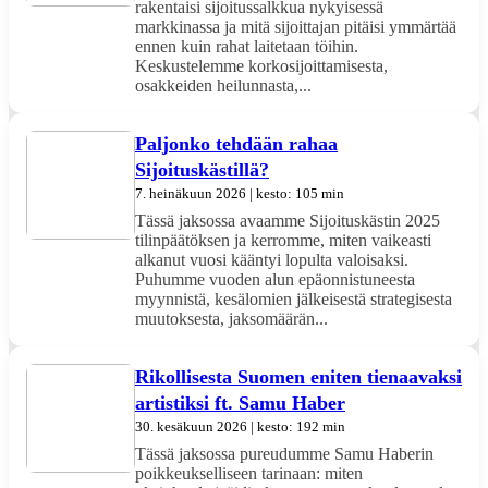
rakentaisi sijoitussalkkua nykyisessä
markkinassa ja mitä sijoittajan pitäisi ymmärtää
ennen kuin rahat laitetaan töihin.
Keskustelemme korkosijoittamisesta,
osakkeiden heilunnasta,...
Paljonko tehdään rahaa
Sijoituskästillä?
7. heinäkuun 2026 | kesto: 105 min
Tässä jaksossa avaamme Sijoituskästin 2025
tilinpäätöksen ja kerromme, miten vaikeasti
alkanut vuosi kääntyi lopulta valoisaksi.
Puhumme vuoden alun epäonnistuneesta
myynnistä, kesälomien jälkeisestä strategisesta
muutoksesta, jaksomäärän...
Rikollisesta Suomen eniten tienaavaksi
artistiksi ft. Samu Haber
30. kesäkuun 2026 | kesto: 192 min
Tässä jaksossa pureudumme Samu Haberin
poikkeukselliseen tarinaan: miten