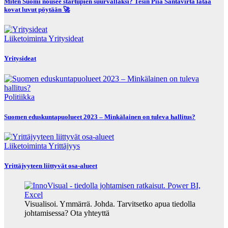
Miten Suomi nousee startupien suurvallaksi? Tesin Piia Santavirta lataa
kovat luvut pöytään 🚀
Liiketoiminta
Yritysideat
Yritysideat
Politiikka
Suomen eduskuntapuolueet 2023 – Minkälainen on tuleva hallitus?
Liiketoiminta
Yrittäjyys
Yrittäjyyteen liittyvät osa-alueet
Visualisoi. Ymmärrä. Johda. Tarvitsetko apua tiedolla
johtamisessa? Ota yhteyttä