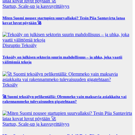
Startup, Scale-up ja kasvuyrittäjyys
Miten Suomi nousee startupien suurvallaksi? Tesin Piia Santavirta lataa
kovat luvut pöytään 🚀
Disruptio
Tekoäly
Tekoäly on julkisen sektorin suurin mahdollisuus – ja uhka, joka vaatii
välittömiä tekoja
Tekoäly
🚀 Suomi tekoälyn pelikentällä: Olemmeko vain maksavia asiakkaita vai
rakennammeko tulevaisuuden gigatehtaan?
Startup, Scale-up ja kasvuyrittäjyys