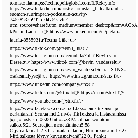
toimistotilat:https://technopolisglobal.com/fi/Rekryinfo:
https://www.linkedin.com/posts/sijoitusksti_haluatko-tulla-
suomen-suurimpaan-podcastiin-activity-
7462853269955104769-lvbl?
utm_source=share&utm_medium=member_desktop&rcm=AC
kPietari Laurila: 👉 https://www.linkedin.com/in/pietari-
laurila-8555931a/Teemu Liila: 👉
https://www.tiktok.com/@teemu_liila👉
https://www.instagram.com/teemuliila/?hl=fiKevin van
Dessel:👉 https://www.tiktok.com/@kevin_vandessel👉
https://www.instagram.com/kevin_vandesselSeuraa STNX-
osakeanalyysejä:👉⁠ https://www.instagram.com/stnx.fi👉
⁠https://www.linkedin.com/company/stnx👉
⁠https://www.tiktok.com/@stnx.fi👉 ⁠https://x.com/stnxfi👉
https://www.youtube.com/@stnxfi👉
https://www.facebook.com/stnx.fiJaksot aina tiistaisin ja
perjantaisin! Seuraa meitä myös TikTokissa ja Instagramissa
@sijoituskasti !00:00 Intro2:33 Maailman seuratuin
salkku5:21 Seuraajien menettäminen5:58
Öljymarkkinat12:30 Lähi-idän tilanne, Hormuzinsalmi17:27
Mitä salkusta löytyy kuvauspäivänä?22:01 Pankit