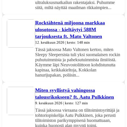
ultraluksusmatkailun rakentajaksi. Puhumme
siitä, miltä näyttää maailman rikkaimpien...
Rocktähtenä miljoona markkaa
ulosotossa - kieltäytyi 588M
tarjouksesta ft. Mato Valtonen
12. kesäkuun 2026 | kesto: 148 min
Tässä jaksossa Mato Valtonen kertoo, miten
Sleepy Sleepersista tuli yksi suomalaisen rockin
puhutuimmista ja paheksutuimmista ilmiöistä.
Käymme läpi Neuvostoliittoon kohdistunutta
kapinaa, keikkakieltoja, Kokkolan
hanurijupakan, poliisin...
Miten syyllistyä vahingossa
talousrikokseen? ft. Aatu Pulkkinen
9. kesäkuun 2026 | kesto: 127 min
Tässä jaksossa vieraana on tilitoimistoyrittäjä ja
tohtoriopiskelija Aatu Pulkkinen, joka perusti
tilitoimiston parikymppisenä huomattuaan,
kuinka huonosti alan myynti toimi.