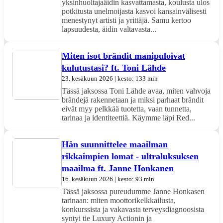
yksinhuoltajaäidin kasvattamasta, koulusta ulos
potkitusta unelmoijasta kasvoi kansainvälisesti
menestynyt artisti ja yrittäjä. Samu kertoo
lapsuudesta, äidin valtavasta...
Miten isot brändit manipuloivat
kulutustasi? ft. Toni Lähde
23. kesäkuun 2026 | kesto: 133 min
Tässä jaksossa Toni Lähde avaa, miten vahvoja
brändejä rakennetaan ja miksi parhaat brändit
eivät myy pelkkää tuotetta, vaan tunnetta,
tarinaa ja identiteettiä. Käymme läpi Red...
Hän suunnittelee maailman
rikkaimpien lomat - ultraluksuksen
maailma ft. Janne Honkanen
16. kesäkuun 2026 | kesto: 93 min
Tässä jaksossa pureudumme Janne Honkasen
tarinaan: miten moottorikelkkailusta,
konkurssista ja vakavasta terveysdiagnoosista
syntyi tie Luxury Actionin ja