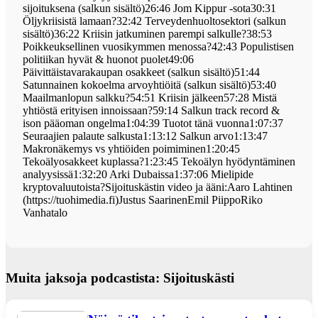
sijoituksena (salkun sisältö)26:46 Jom Kippur -sota30:31
Öljykriisistä lamaan?32:42 Terveydenhuoltosektori (salkun
sisältö)36:22 Kriisin jatkuminen parempi salkulle?38:53
Poikkeuksellinen vuosikymmen menossa?42:43 Populistisen
politiikan hyvät & huonot puolet49:06
Päivittäistavarakaupan osakkeet (salkun sisältö)51:44
Satunnainen kokoelma arvoyhtiöitä (salkun sisältö)53:40
Maailmanlopun salkku?54:51 Kriisin jälkeen57:28 Mistä
yhtiöstä erityisen innoissaan?59:14 Salkun track record &
ison pääoman ongelma1:04:39 Tuotot tänä vuonna1:07:37
Seuraajien palaute salkusta1:13:12 Salkun arvo1:13:47
Makronäkemys vs yhtiöiden poimiminen1:20:45
Tekoälyosakkeet kuplassa?1:23:45 Tekoälyn hyödyntäminen
analyysissä1:32:20 Arki Dubaissa1:37:06 Mielipide
kryptovaluutoista?Sijoituskästin video ja ääni:Aaro Lahtinen
(https://tuohimedia.fi)Justus SaarinenEmil PiippoRiko
Vanhatalo
Muita jaksoja podcastista: Sijoituskästi