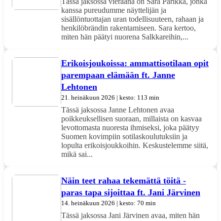
Tässä jaksossa vieraana on Sara Parikka, jonka
kanssa pureudumme näyttelijän ja
sisällöntuottajan uran todellisuuteen, rahaan ja
henkilöbrändin rakentamiseen. Sara kertoo,
miten hän päätyi nuorena Salkkareihin,...
Erikoisjoukoissa: ammattisotilaan opit
parempaan elämään ft. Janne
Lehtonen
21. heinäkuun 2026 | kesto: 113 min
Tässä jaksossa Janne Lehtonen avaa
poikkeuksellisen suoraan, millaista on kasvaa
levottomasta nuoresta ihmiseksi, joka päätyy
Suomen kovimpiin sotilaskoulutuksiin ja
lopulta erikoisjoukkoihin. Keskustelemme siitä,
mikä sai...
Näin teet rahaa tekemättä töitä -
paras tapa sijoittaa ft. Jani Järvinen
14. heinäkuun 2026 | kesto: 70 min
Tässä jaksossa Jani Järvinen avaa, miten hän