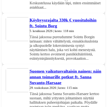
Keskustelussa käydään läpi, miten ensimmäiset
asiakkaat...
Köyhyysrajalta 330k € vuosituloihin
ft. Sointu Borg
5. kesäkuun 2026 | kesto: 118 min
Tässä jaksossa pureudumme Sointu Borgin
tarinaan: miten vähättelystä, ennakkoluuloista
ja ulkopuolelle lokeroimisesta syntyi
näyttämisen halu, joka vei kohti menestystä.
Sointu kertoo avoimesti paniikkihäiriöistä,
esiintymisjännityksestä, provokaation...
Suomen vaikutusvaltaisin nainen: näin
annan toimarille potkut ft. Sanna
Suvanto-Harsaae
29. toukokuun 2026 | kesto: 115 min
Tässä jaksossa Sanna Suvanto-Harsaee kertoo
suoraan, miltä yritysten johtaminen näyttää
hallituksen puheenjohtajan paikalta. Pöydälle
nostetaan työn merkitys, vaativan mutta