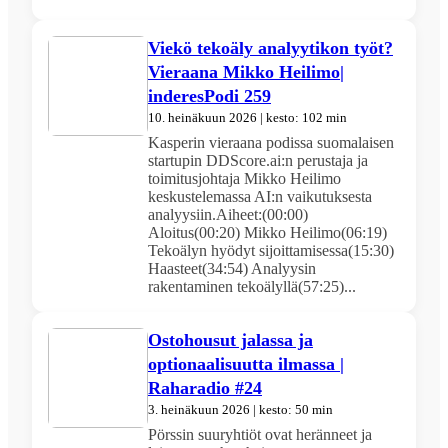
Viekö tekoäly analyytikon työt?
Vieraana Mikko Heilimo|
inderesPodi 259
10. heinäkuun 2026 | kesto: 102 min
Kasperin vieraana podissa suomalaisen
startupin DDScore.ai:n perustaja ja
toimitusjohtaja Mikko Heilimo
keskustelemassa AI:n vaikutuksesta
analyysiin.Aiheet:(00:00)
Aloitus(00:20) Mikko Heilimo(06:19)
Tekoälyn hyödyt sijoittamisessa(15:30)
Haasteet(34:54) Analyysin
rakentaminen tekoälyllä(57:25)...
Ostohousut jalassa ja
optionaalisuutta ilmassa |
Raharadio #24
3. heinäkuun 2026 | kesto: 50 min
Pörssin suuryhtiöt ovat heränneet ja