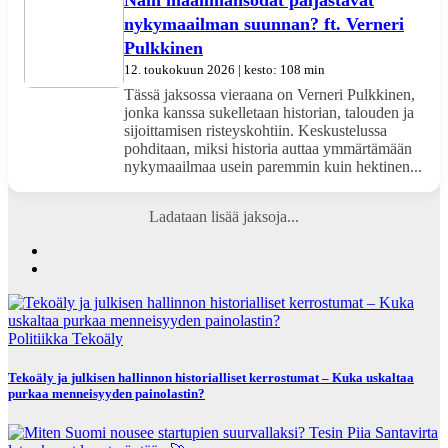
nykymaailman suunnan? ft. Verneri
Pulkkinen
12. toukokuun 2026 | kesto: 108 min
Tässä jaksossa vieraana on Verneri Pulkkinen,
jonka kanssa sukelletaan historian, talouden ja
sijoittamisen risteyskohtiin. Keskustelussa
pohditaan, miksi historia auttaa ymmärtämään
nykymaailmaa usein paremmin kuin hektinen...
Ladataan lisää jaksoja...
Politiikka
Tekoäly
Tekoäly ja julkisen hallinnon historialliset kerrostumat – Kuka uskaltaa
purkaa menneisyyden painolastin?