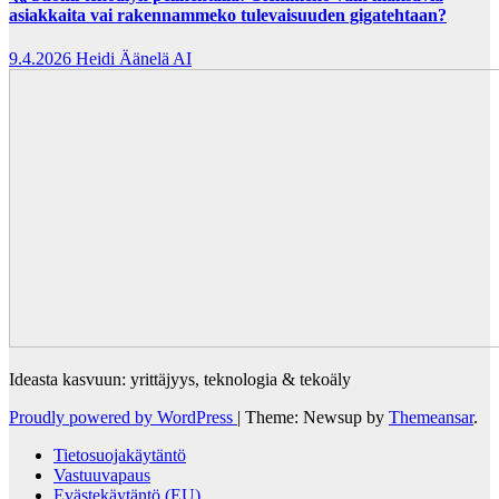
asiakkaita vai rakennammeko tulevaisuuden gigatehtaan?
9.4.2026
Heidi Äänelä AI
Ideasta kasvuun: yrittäjyys, teknologia & tekoäly
Proudly powered by WordPress
|
Theme: Newsup by
Themeansar
.
Tietosuojakäytäntö
Vastuuvapaus
Evästekäytäntö (EU)