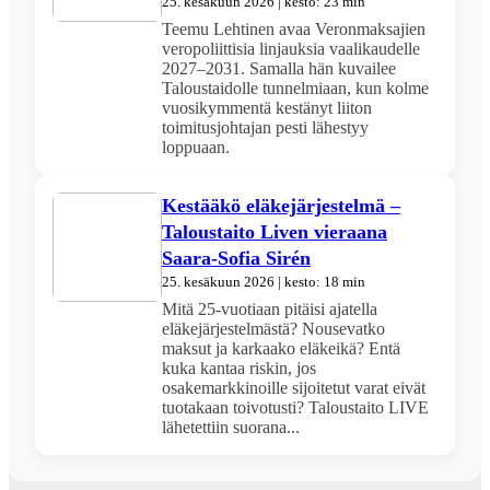
25. kesäkuun 2026 | kesto: 23 min
Teemu Lehtinen avaa Veronmaksajien
veropoliittisia linjauksia vaalikaudelle
2027–2031. Samalla hän kuvailee
Taloustaidolle tunnelmiaan, kun kolme
vuosikymmentä kestänyt liiton
toimitusjohtajan pesti lähestyy
loppuaan.
Kestääkö eläkejärjestelmä –
Taloustaito Liven vieraana
Saara-Sofia Sirén
25. kesäkuun 2026 | kesto: 18 min
Mitä 25-vuotiaan pitäisi ajatella
eläkejärjestelmästä? Nousevatko
maksut ja karkaako eläkeikä? Entä
kuka kantaa riskin, jos
osakemarkkinoille sijoitetut varat eivät
tuotakaan toivotusti? Taloustaito LIVE
lähetettiin suorana...