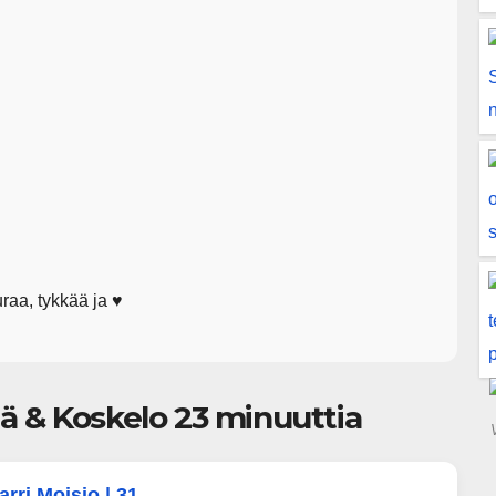
aa, tykkää ja ♥️
lä & Koskelo 23 minuuttia
rri Moisio | 31