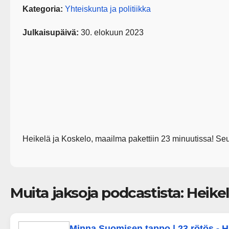
Kategoria:
Yhteiskunta ja politiikka
Julkaisupäivä:
30. elokuun 2023
Heikelä ja Koskelo, maailma pakettiin 23 minuutissa! Seur
Muita jaksoja podcastista: Heike
Minna Suomisen tappo | 23 rötös - Ha