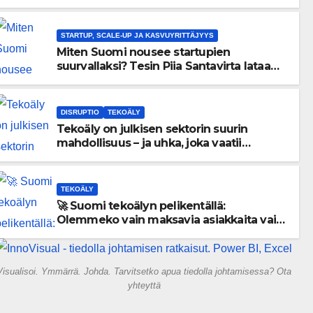
menneisyyden painolastin?
STARTUP, SCALE-UP JA KASVUYRITTÄJYYS
Miten Suomi nousee startupien
suurvallaksi? Tesin Piia Santavirta lataa
kovat luvut pöytään 🚀
DISRUPTIO
TEKOÄLY
Tekoäly on julkisen sektorin suurin
mahdollisuus – ja uhka, joka vaatii
välittömiä tekoja
TEKOÄLY
🚀 Suomi tekoälyn pelikentällä:
Olemmeko vain maksavia asiakkaita vai
rakennammeko tulevaisuuden
gigatehtaan?
Visualisoi. Ymmärrä. Johda. Tarvitsetko apua tiedolla johtamisessa? Ota
yhteyttä