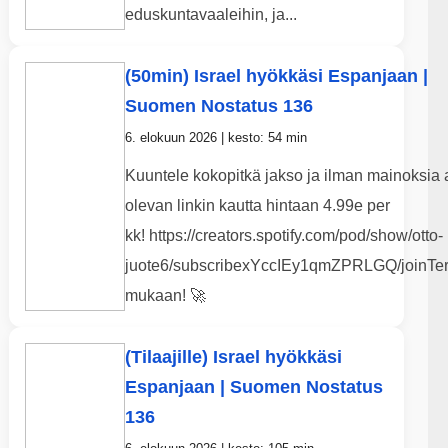
eduskuntavaaleihin, ja...
(50min) Israel hyökkäsi Espanjaan |
Suomen Nostatus 136
6. elokuun 2026 | kesto: 54 min
Kuuntele kokopitkä jakso ja ilman mainoksia 
olevan linkin kautta hintaan 4.99e per
kk! https://creators.spotify.com/pod/show/otto-
juote6/subscribexYccIEy1qmZPRLGQ/joinTer
mukaan! 🚀
(Tilaajille) Israel hyökkäsi
Espanjaan | Suomen Nostatus
136