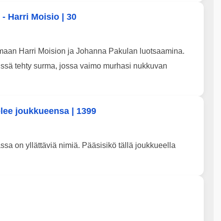
- Harri Moisio | 30
maan Harri Moision ja Johanna Pakulan luotsaamina.
issä tehty surma, jossa vaimo murhasi nukkuvan
elee joukkueensa | 1399
sa on yllättäviä nimiä. Pääsisikö tällä joukkueella