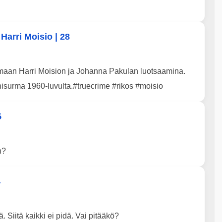
Harri Moisio | 28
maan Harri Moision ja Johanna Pakulan luotsaamina.
urma 1960-luvulta.#truecrime #rikos #moisio
5
n?
4
Siitä kaikki ei pidä. Vai pitääkö?