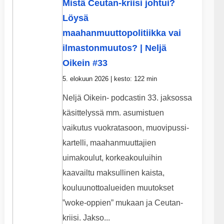
Mistä Ceutan-kriisi johtui?
Löysä
maahanmuuttopolitiikka vai
ilmastonmuutos? | Neljä
Oikein #33
5. elokuun 2026 | kesto: 122 min
Neljä Oikein- podcastin 33. jaksossa
käsittelyssä mm. asumistuen
vaikutus vuokratasoon, muovipussi-
kartelli, maahanmuuttajien
uimakoulut, korkeakouluihin
kaavailtu maksullinen kaista,
kouluunottoalueiden muutokset
”woke-oppien” mukaan ja Ceutan-
kriisi. Jakso...