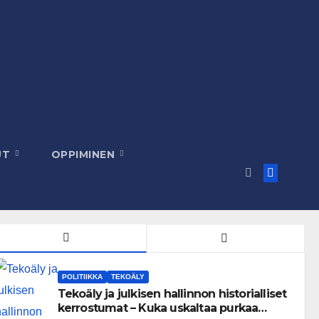
UT
OPPIMINEN
POLITIIKKA
TEKOÄLY
Tekoäly ja julkisen hallinnon historialliset
kerrostumat – Kuka uskaltaa purkaa