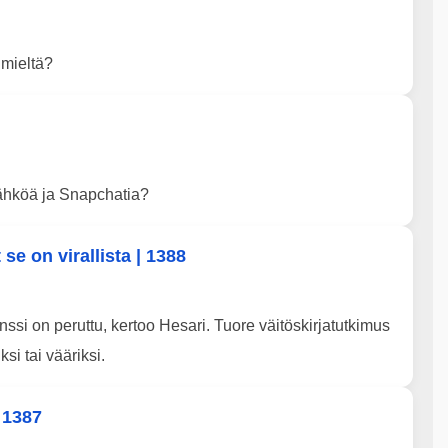
 mieltä?
 sähköä ja Snapchatia?
se on virallista | 1388
ssi on peruttu, kertoo Hesari. Tuore väitöskirjatutkimus
iksi tai vääriksi.
 1387