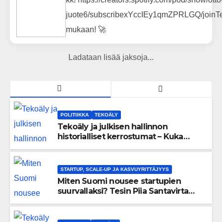
juote6/subscribexYccIEy1qmZPRLGQ/joinTe
mukaan! 🚀
Ladataan lisää jaksoja...
POLITIIKKA
TEKOÄLY
Tekoäly ja julkisen hallinnon
historialliset kerrostumat – Kuka
uskaltaa purkaa menneisyyden
painolastin?
STARTUP, SCALE-UP JA KASVUYRITTÄJYYS
Miten Suomi nousee startupien
suurvallaksi? Tesin Piia Santavirta
lataa kovat luvut pöytään 🚀