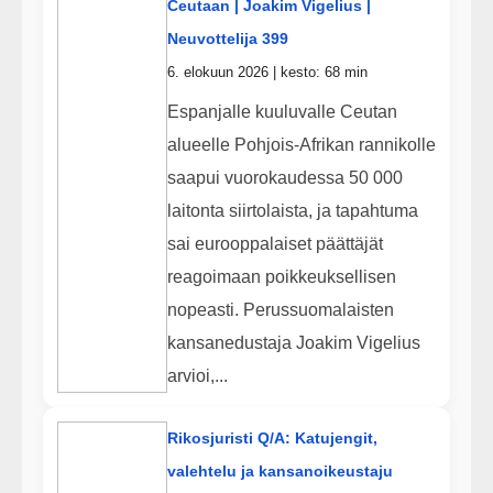
Ceutaan | Joakim Vigelius |
Neuvottelija 399
6. elokuun 2026 | kesto: 68 min
Espanjalle kuuluvalle Ceutan
alueelle Pohjois-Afrikan rannikolle
saapui vuorokaudessa 50 000
laitonta siirtolaista, ja tapahtuma
sai eurooppalaiset päättäjät
reagoimaan poikkeuksellisen
nopeasti. Perussuomalaisten
kansanedustaja Joakim Vigelius
arvioi,...
Rikosjuristi Q/A: Katujengit,
valehtelu ja kansanoikeustaju