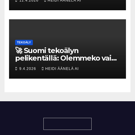
12.4.2026
HEIDI ÄÄNELÄ AI
tekoja
TEKOÄLY
🚀 Suomi tekoälyn
pelikentällä: Olemmeko vain
maksavia asiakkaita vai
9.4.2026
HEIDI ÄÄNELÄ AI
rakennammeko
tulevaisuuden gigatehtaan?