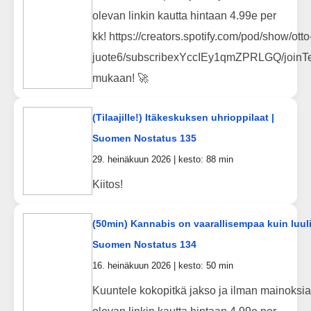
olevan linkin kautta hintaan 4.99e per
kk! https://creators.spotify.com/pod/show/otto
juote6/subscribexYccIEy1qmZPRLGQ/joinTe
mukaan! 🚀
(Tilaajille!) Itäkeskuksen uhrioppilaat |
Suomen Nostatus 135
29. heinäkuun 2026 | kesto: 88 min
Kiitos!
(50min) Kannabis on vaarallisempaa kuin luuli
Suomen Nostatus 134
16. heinäkuun 2026 | kesto: 50 min
Kuuntele kokopitkä jakso ja ilman mainoksia