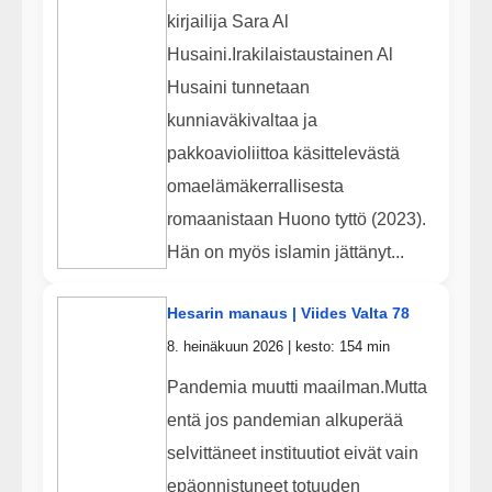
kirjailija Sara Al
Husaini.Irakilaistaustainen Al
Husaini tunnetaan
kunniaväkivaltaa ja
pakkoavioliittoa käsittelevästä
omaelämäkerrallisesta
romaanistaan Huono tyttö (2023).
Hän on myös islamin jättänyt...
Hesarin manaus | Viides Valta 78
8. heinäkuun 2026 | kesto: 154 min
Pandemia muutti maailman.Mutta
entä jos pandemian alkuperää
selvittäneet instituutiot eivät vain
epäonnistuneet totuuden