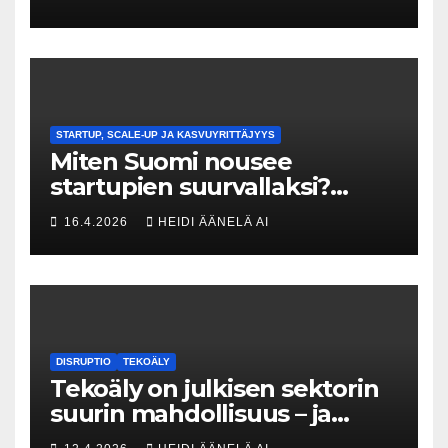
menneisyyden painolastin?
STARTUP, SCALE-UP JA KASVUYRITTÄJYYS
Miten Suomi nousee
startupien suurvallaksi?
Tesin Piia Santavirta lataa
16.4.2026
HEIDI ÄÄNELÄ AI
kovat luvut pöytään 🚀
DISRUPTIO
TEKOÄLY
Tekoäly on julkisen sektorin
suurin mahdollisuus – ja
uhka, joka vaatii välittömiä