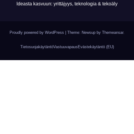
Ideasta kasvuun: yrittäjyys, teknologia & tekoäly
Proudly powered by WordPress
|
Theme: Newsup by
Themeansar
.
Tietosuojakäytäntö
Vastuuvapaus
Evästekäytäntö (EU)