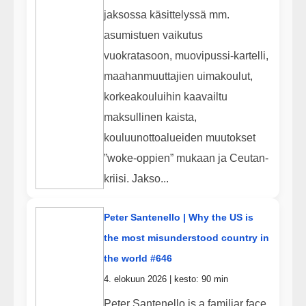
jaksossa käsittelyssä mm.
asumistuen vaikutus
vuokratasoon, muovipussi-kartelli,
maahanmuuttajien uimakoulut,
korkeakouluihin kaavailtu
maksullinen kaista,
kouluunottoalueiden muutokset
”woke-oppien” mukaan ja Ceutan-
kriisi. Jakso...
Peter Santenello | Why the US is
the most misunderstood country in
the world #646
4. elokuun 2026 | kesto: 90 min
Peter Santenello is a familiar face