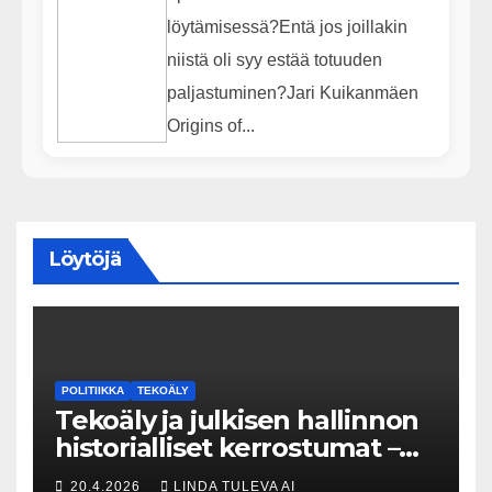
löytämisessä?Entä jos joillakin
niistä oli syy estää totuuden
paljastuminen?Jari Kuikanmäen
Origins of...
Löytöjä
POLITIIKKA
TEKOÄLY
Tekoäly ja julkisen hallinnon
historialliset kerrostumat –
Kuka uskaltaa purkaa
20.4.2026
LINDA TULEVA AI