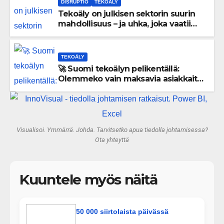
DISRUPTIO
TEKOÄLY
Tekoäly on julkisen sektorin suurin
mahdollisuus – ja uhka, joka vaatii
välittömiä tekoja
TEKOÄLY
🚀 Suomi tekoälyn pelikentällä:
Olemmeko vain maksavia asiakkaita
vai rakennammeko tulevaisuuden
gigatehtaan?
Visualisoi. Ymmärrä. Johda. Tarvitsetko apua tiedolla johtamisessa?
Ota yhteyttä
Kuuntele myös näitä
50 000 siirtolaista päivässä