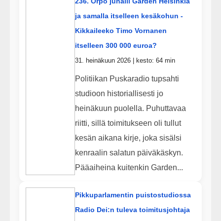
236. Orpo junaili Garden Helsinkiä
ja samalla itselleen kesäkohun -
Kikkaileeko Timo Vornanen
itselleen 300 000 euroa?
31. heinäkuun 2026 | kesto: 64 min
Politiikan Puskaradio tupsahti
studioon historiallisesti jo
heinäkuun puolella. Puhuttavaa
riitti, sillä toimitukseen oli tullut
kesän aikana kirje, joka sisälsi
kenraalin salatun päiväkäskyn.
Pääaiheina kuitenkin Garden...
Pikkuparlamentin puistostudiossa
Radio Dei:n tuleva toimitusjohtaja