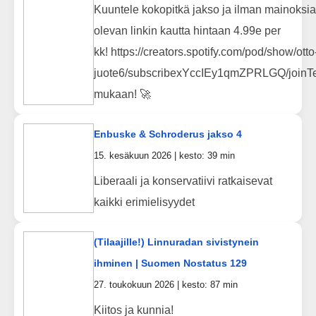
Kuuntele kokopitkä jakso ja ilman mainoksia
olevan linkin kautta hintaan 4.99e per
kk! https://creators.spotify.com/pod/show/otto
juote6/subscribexYccIEy1qmZPRLGQ/joinTe
mukaan! 🚀
Enbuske & Schroderus jakso 4
15. kesäkuun 2026 | kesto: 39 min
Liberaali ja konservatiivi ratkaisevat
kaikki erimielisyydet
(Tilaajille!) Linnuradan sivistynein
ihminen | Suomen Nostatus 129
27. toukokuun 2026 | kesto: 87 min
Kiitos ja kunnia!