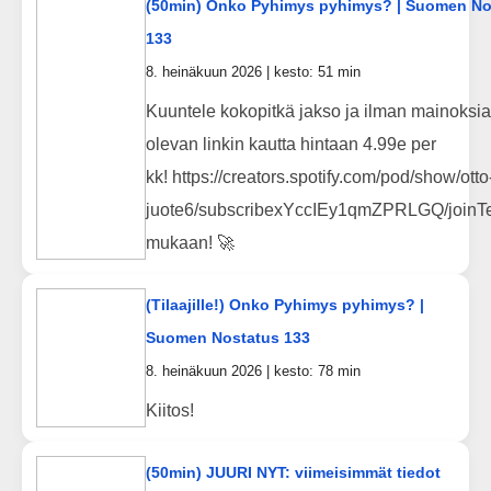
(50min) Onko Pyhimys pyhimys? | Suomen No
133
8. heinäkuun 2026 | kesto: 51 min
Kuuntele kokopitkä jakso ja ilman mainoksia
olevan linkin kautta hintaan 4.99e per
kk! https://creators.spotify.com/pod/show/otto
juote6/subscribexYccIEy1qmZPRLGQ/joinTe
mukaan! 🚀
(Tilaajille!) Onko Pyhimys pyhimys? |
Suomen Nostatus 133
8. heinäkuun 2026 | kesto: 78 min
Kiitos!
(50min) JUURI NYT: viimeisimmät tiedot