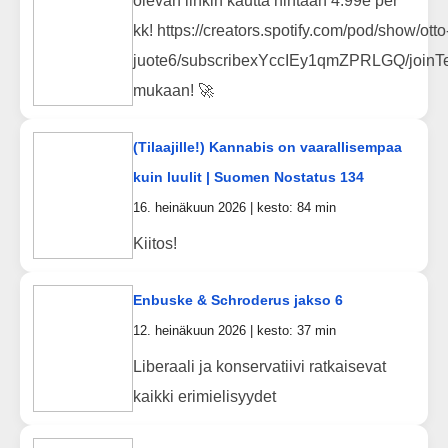
olevan linkin kautta hintaan 4.99e per
kk! https://creators.spotify.com/pod/show/otto
juote6/subscribexYccIEy1qmZPRLGQ/joinTe
mukaan! 🚀
(Tilaajille!) Kannabis on vaarallisempaa
kuin luulit | Suomen Nostatus 134
16. heinäkuun 2026 | kesto: 84 min
Kiitos!
Enbuske & Schroderus jakso 6
12. heinäkuun 2026 | kesto: 37 min
Liberaali ja konservatiivi ratkaisevat
kaikki erimielisyydet